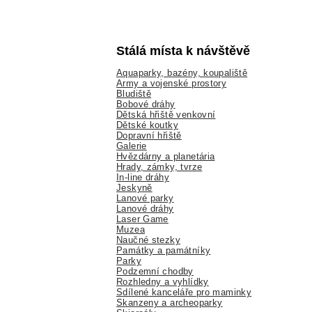
Stálá místa k návštěvě
Aquaparky, bazény, koupaliště
Army a vojenské prostory
Bludiště
Bobové dráhy
Dětská hřiště venkovní
Dětské koutky
Dopravní hřiště
Galerie
Hvězdárny a planetária
Hrady, zámky, tvrze
In-line dráhy
Jeskyně
Lanové parky
Lanové dráhy
Laser Game
Muzea
Naučné stezky
Památky a památníky
Parky
Podzemní chodby
Rozhledny a vyhlídky
Sdílené kanceláře pro maminky
Skanzeny a archeoparky