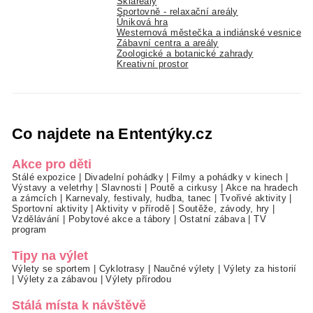
Skiareály
Sportovně - relaxační areály
Úniková hra
Westernová městečka a indiánské vesnice
Zábavní centra a areály
Zoologické a botanické zahrady
Kreativní prostor
Co najdete na Ententýky.cz
Akce pro děti
Stálé expozice
|
Divadelní pohádky
|
Filmy a pohádky v kinech
|
Výstavy a veletrhy
|
Slavnosti
|
Poutě a cirkusy
|
Akce na hradech
a zámcích
|
Karnevaly, festivaly, hudba, tanec
|
Tvořivé aktivity
|
Sportovní aktivity
|
Aktivity v přírodě
|
Soutěže, závody, hry
|
Vzdělávání
|
Pobytové akce a tábory
|
Ostatní zábava
|
TV
program
Tipy na výlet
Výlety se sportem
|
Cyklotrasy
|
Naučné výlety
|
Výlety za historií
|
Výlety za zábavou
|
Výlety přírodou
Stálá místa k návštěvě