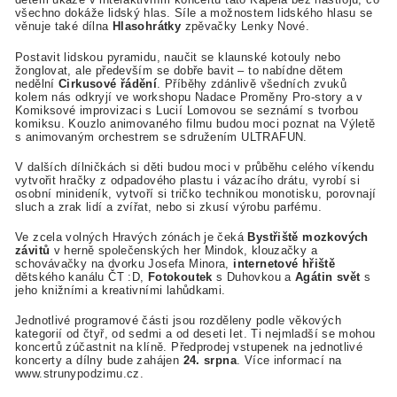
všechno dokáže lidský hlas. Síle a možnostem lidského hlasu se
věnuje také dílna
Hlasohrátky
zpěvačky Lenky Nové.
Postavit lidskou pyramidu, naučit se klaunské kotouly nebo
žonglovat, ale především se dobře bavit – to nabídne dětem
nedělní
Cirkusové řádění
. Příběhy zdánlivě všedních zvuků
kolem nás odkryjí ve workshopu Nadace Proměny Pro-story a v
Komiksové improvizaci s Lucií Lomovou se seznámí s tvorbou
komiksu. Kouzlo animovaného filmu budou moci poznat na Výletě
s animovaným orchestrem se sdružením ULTRAFUN.
V dalších dílničkách si děti budou moci v průběhu celého víkendu
vytvořit hračky z odpadového plastu i vázacího drátu, vyrobí si
osobní minideník, vytvoří si tričko technikou monotisku, porovnají
sluch a zrak lidí a zvířat, nebo si zkusí výrobu parfému.
Ve zcela volných Hravých zónách je čeká
Bystřiště mozkových
závitů
v herně společenských her Mindok, klouzačky a
schovávačky na dvorku Josefa Minora,
internetové hřiště
dětského kanálu ČT :D,
Fotokoutek
s Duhovkou a
Agátin svět
s
jeho knižními a kreativními lahůdkami.
Jednotlivé programové části jsou rozděleny podle věkových
kategorií od čtyř, od sedmi a od deseti let. Ti nejmladší se mohou
koncertů zúčastnit na klíně. Předprodej vstupenek na jednotlivé
koncerty a dílny bude zahájen
24. srpna
. Více informací na
www.strunypodzimu.cz.