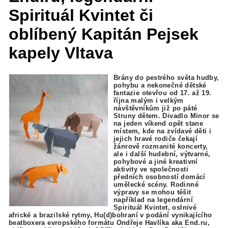
Spirituál Kvintet či
oblíbený Kapitán Pejsek
kapely Vltava
Brány do pestrého světa hudby,
pohybu a nekonečné dětské
fantazie otevřou od 17. až 19.
října malým i velkým
návštěvníkům již po páté
Struny dětem. Divadlo Minor se
na jeden víkend opět stane
místem, kde na zvídavé děti i
jejich hravé rodiče čekají
žánrově rozmanité koncerty,
ale i další hudební, výtvarné,
pohybové a jiné kreativní
aktivity ve společnosti
předních osobností domácí
umělecké scény. Rodinné
výpravy se mohou těšit
například na legendární
Spirituál Kvintet, oslnivé
africké a brazilské rytmy, Hu(d)bohraní v podání vynikajícího
beatboxera evropského formátu Ondřeje Havlíka aka End.ru,