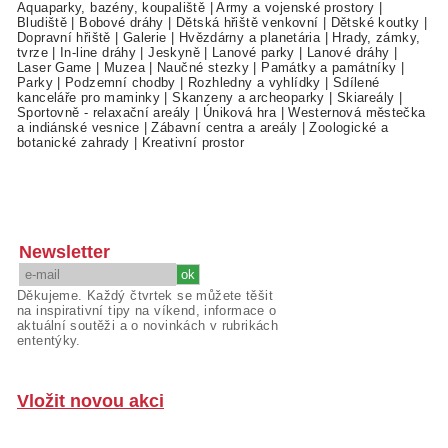
Aquaparky, bazény, koupaliště
|
Army a vojenské prostory
|
Bludiště
|
Bobové dráhy
|
Dětská hřiště venkovní
|
Dětské koutky
|
Dopravní hřiště
|
Galerie
|
Hvězdárny a planetária
|
Hrady, zámky,
tvrze
|
In-line dráhy
|
Jeskyně
|
Lanové parky
|
Lanové dráhy
|
Laser Game
|
Muzea
|
Naučné stezky
|
Památky a památníky
|
Parky
|
Podzemní chodby
|
Rozhledny a vyhlídky
|
Sdílené
kanceláře pro maminky
|
Skanzeny a archeoparky
|
Skiareály
|
Sportovně - relaxační areály
|
Úniková hra
|
Westernová městečka
a indiánské vesnice
|
Zábavní centra a areály
|
Zoologické a
botanické zahrady
|
Kreativní prostor
Newsletter
Děkujeme. Každý čtvrtek se můžete těšit
na inspirativní tipy na víkend, informace o
aktuální soutěži a o novinkách v rubrikách
ententýky.
Vložit novou akci