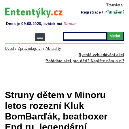
Translate
Registrace
/
Přihlášení
Dnes je 09.08.2026, svátek má
Roman
Úvod
/
Zpravodajství
/
Aktuality
Rychlé vyhledávání akcí
Pořádáte akci pro děti? Napište nám o ní!
Struny dětem v Minoru
letos rozezní Kluk
BomBarďák, beatboxer
End.ru, legendární