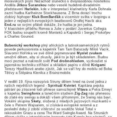
moravských písní Nezachoď slunečko s dvojnásobnou nositelkou
Anděla
Jitkou Šuranskou
nebo veselé hudebně-divadelním
představení
Harlekin
, kde v interpretaci klarinetisty Karla Dohnala
zazní hudba Karlheinze Stockhausena. Z Brna dorazí trochu
zlobivý hiphoper
Kluk BomBarďák
a vicemistr světa v loopingu a
jeden z nejlepších evropských beatboxerů Ondřej Havík aka
End.ru
se svými přáteli dokáže, že hudba je jen jedna.
V klasickém příběhu Romea a Julie v podání Juventus Collegia
FOK budou soupeřit kromě Monteků a Kapuletů i Sergej Prokofjev
a Charles Gounod.
Bubenický workshop
plný afrických a latinskoamerických rytmů
povede perkusionista a kapelník Tam Tam Batucady Miloš Vacík,
Slavomír Hořínka ve své dílně pojmenované
Myslet zvukem
umožní dětem, aby si zkusily, jaké to je být skladatelem. Budou
moci poznat a nakreslit svět
Pod drobnohledem
, vyzkoušet si
japonskou techniku stříhání a skládání papíru v dílně
Kirigami
Terezy Hradílkové anebo zjistit, Jak se vaří hry do mobilu od Boba
Tětivy a Štěpána Kleníka z Brainzmobile.
V neděli 19. října rozezpívá Struny dětem hned na úvod jedna z
našich největších legend -
Spirituál Kvintet
. Kapitána pejska
pátrání po ztracené lodi přinese samozřejmě
Vltava
a Petra Erneyi
s kapelou
Swingfonix
a tanečním studiem
Zig-Zag
nás přenesou
do zlaté éry swingu a dokáží všem přítomným, že Swing nás baví.
Vokální skupina
Skety
, složená z mladých jazzových muzikantů v
čele s Petrem Wajsarem, si získává evropské renomé a z
poslední doby ji zdobí vítězství ze soutěže Vokal Total v
rakouském Grazu a cena The Ward Swingle Award. Na Strunách
dětem ukáže v interaktivním koncertu tato Kapela bez nástrojů, co