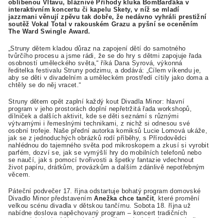
oblíbenou Vltavu, bláznivé Příhody kluka BomBarďáka v
interaktivním koncertu či kapelu Skety, v níž se mladí
jazzmani věnují zpěvu tak dobře, že nedávno vyhráli prestižní
soutěž Vokal Total v rakouském Grazu a pyšní se oceněním
The Ward Swingle Award.
„Struny dětem kladou důraz na zapojení dětí do samotného
tvůrčího procesu a jsme rádi, že se do hry s dětmi zapojuje řada
osobností uměleckého světa,“ říká Dana Syrová, výkonná
ředitelka festivalu Struny podzimu, a dodává: „Cílem víkendu je,
aby se děti v divadelním a uměleckém prostředí cítily jako doma a
chtěly se do něj vracet.“
Struny dětem opět zaplní každý kout Divadla Minor: hlavní
program v jeho prostorách doplní nepřetržitá řada workshopů,
dílniček a dalších aktivit, kde se děti seznámí s různými
výtvarnými i řemeslnými technikami, z nichž si odnesou své
osobní trofeje. Naše přední autorka komiksů Lucie Lomová ukáže,
jak se z jednoduchých obrázků rodí příběhy, s Přírodovědci
nahlédnou do tajemného světa pod mikroskopem a zkusí si vyrobit
parfém, dozví se, jak se vymýšlí hry do mobilních telefonů nebo
se naučí, jak s pomocí tvořivosti a špetky fantazie vdechnout
život papíru, drátkům, provázkům a dalším zdánlivě nepotřebným
věcem.
Páteční podvečer 17. října odstartuje bohatý program domovské
Divadlo Minor představením
Anežka chce tančit
, které promění
velkou scénu divadla v dětskou tančírnu. Sobota 18. října už
nabídne doslova napěchovaný program – koncert tradičních