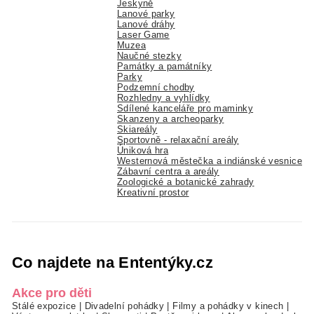
Jeskyně
Lanové parky
Lanové dráhy
Laser Game
Muzea
Naučné stezky
Památky a památníky
Parky
Podzemní chodby
Rozhledny a vyhlídky
Sdílené kanceláře pro maminky
Skanzeny a archeoparky
Skiareály
Sportovně - relaxační areály
Úniková hra
Westernová městečka a indiánské vesnice
Zábavní centra a areály
Zoologické a botanické zahrady
Kreativní prostor
Co najdete na Ententýky.cz
Akce pro děti
Stálé expozice
|
Divadelní pohádky
|
Filmy a pohádky v kinech
|