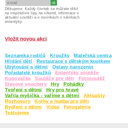
Děkujeme. Každý čtvrtek se můžete těšit
na inspirativní tipy na víkend, informace o
aktuální soutěži a o novinkách v rubrikách
ententýky.
Vložit novou akci
Seznamka rodičů
Kroužky
Mateřská centra
Hlídání dětí
Restaurace s dětským koutkem
Ubytování s dětmi
Oslavy narozenin
Pořadatelé kroužků
Ententýky soutěže
Kupovačka
Soutěže pro děti
Fotosoutěž
Slevové vouchery
Hry
Pohádky
Tvoření s dětmi
Hry pro hravé
Vařila myšička - vaříme s dětmi
Aktuality
Rozhovory
Knihy a hudba pro děti
Bydlení s dětmi
Videa
Fotogalerie
Testujeme