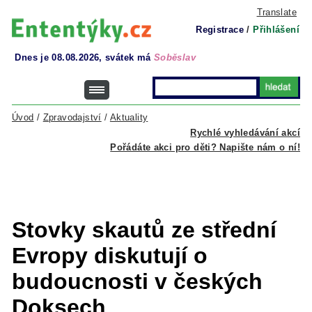
Translate
Registrace
/
Přihlášení
Dnes je 08.08.2026, svátek má
Soběslav
Úvod
/
Zpravodajství
/
Aktuality
Rychlé vyhledávání akcí
Pořádáte akci pro děti? Napište nám o ní!
Stovky skautů ze střední
Evropy diskutují o
budoucnosti v českých
Doksech