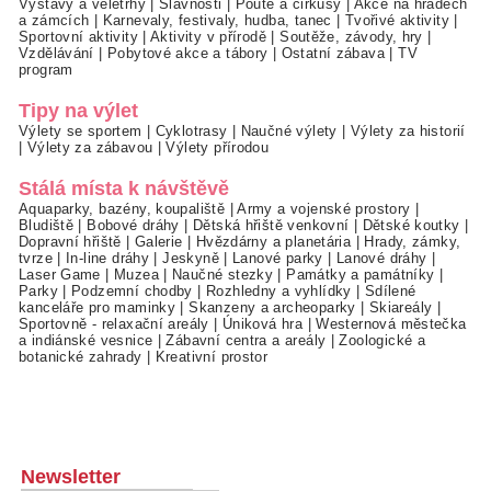
Výstavy a veletrhy
|
Slavnosti
|
Poutě a cirkusy
|
Akce na hradech
a zámcích
|
Karnevaly, festivaly, hudba, tanec
|
Tvořivé aktivity
|
Sportovní aktivity
|
Aktivity v přírodě
|
Soutěže, závody, hry
|
Vzdělávání
|
Pobytové akce a tábory
|
Ostatní zábava
|
TV
program
Tipy na výlet
Výlety se sportem
|
Cyklotrasy
|
Naučné výlety
|
Výlety za historií
|
Výlety za zábavou
|
Výlety přírodou
Stálá místa k návštěvě
Aquaparky, bazény, koupaliště
|
Army a vojenské prostory
|
Bludiště
|
Bobové dráhy
|
Dětská hřiště venkovní
|
Dětské koutky
|
Dopravní hřiště
|
Galerie
|
Hvězdárny a planetária
|
Hrady, zámky,
tvrze
|
In-line dráhy
|
Jeskyně
|
Lanové parky
|
Lanové dráhy
|
Laser Game
|
Muzea
|
Naučné stezky
|
Památky a památníky
|
Parky
|
Podzemní chodby
|
Rozhledny a vyhlídky
|
Sdílené
kanceláře pro maminky
|
Skanzeny a archeoparky
|
Skiareály
|
Sportovně - relaxační areály
|
Úniková hra
|
Westernová městečka
a indiánské vesnice
|
Zábavní centra a areály
|
Zoologické a
botanické zahrady
|
Kreativní prostor
Newsletter