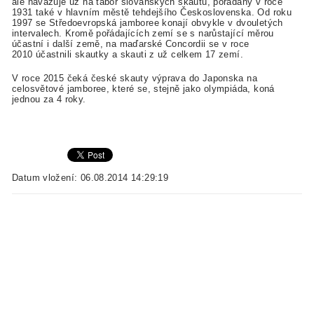
ale navazuje už na tábor slovanských skautů, pořádaný v roce
1931 také v hlavním městě tehdejšího Československa. Od roku
1997 se Středoevropská jamboree konají obvykle v dvouletých
intervalech. Kromě pořádajících zemí se s narůstající měrou
účastní i další země, na maďarské Concordii se v roce
2010 účastnili skautky a skauti z už celkem 17 zemí.
V roce 2015 čeká české skauty výprava do Japonska na
celosvětové jamboree, které se, stejně jako olympiáda, koná
jednou za 4 roky.
Datum vložení: 06.08.2014 14:29:19