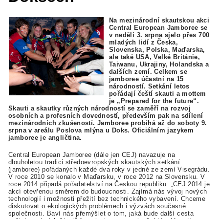
Na mezinárodní skautskou akci
Central European Jamboree se
v neděli 3. srpna sjelo přes 700
mladých lidí z Česka,
Slovenska, Polska, Maďarska,
ale také USA, Velké Británie,
Taiwanu, Ukrajiny, Holandska a
dalších zemí. Celkem se
jamboree účastní na 15
národností. Setkání letos
pořádají čeští skauti a mottem
je „Prepared for the future“.
Skauti a skautky různých národností se zaměří na rozvoj
osobních a profesních dovedností, především pak na sdílení
mezinárodních zkušeností. Jamboree probíhá až do soboty 9.
srpna v areálu Poslova mlýna u Doks. Oficiálním jazykem
jamboree je angličtina.
Central European Jamboree (dále jen CEJ) navazuje na
dlouholetou tradici středoevropských skautských setkání
(jamboree) pořádaných každé dva roky v jedné ze zemí Visegrádu.
V roce 2010 se konalo v Maďarsku, v roce 2012 na Slovensku. V
roce 2014 připadá pořadatelství na Českou republiku. „CEJ 2014 je
akcí otevřenou směrem do budoucnosti. Zajímá nás vývoj nových
technologií i možnosti přežití bez technického vybavení. Chceme
diskutovat o ekologických problémech i výzvách současné
společnosti. Baví nás přemýšlet o tom, jaká bude další cesta