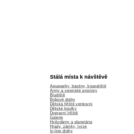
Stálá místa k návštěvě
Aquaparky, bazény, koupaliště
Army a vojenské prostory
Bludiště
Bobové dráhy
Dětská hřiště venkovní
Dětské koutky
Dopravní hřiště
Galerie
Hvězdárny a planetária
Hrady, zámky, tvrze
In-line dráhy