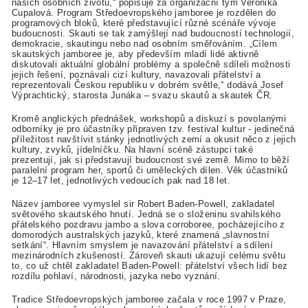
našich osobních životů,“ popisuje za organizační tým Veronika
Cupalová. Program Středoevropského jamboree je rozdělen do
programových bloků, které představující různé scénáře vývoje
budoucnosti. Skauti se tak zamýšlejí nad budoucností technologií,
demokracie, skautingu nebo nad osobním směřováním. „Cílem
skautských jamboree je, aby především mladí lidé aktivně
diskutovali aktuální globální problémy a společně sdíleli možnosti
jejich řešení, poznávali cizí kultury, navazovali přátelství a
reprezentovali Českou republiku v dobrém světle,“ dodává Josef
Výprachtický, starosta Junáka – svazu skautů a skautek ČR.
Kromě anglických přednášek, workshopů a diskuzí s povolanými
odborníky je pro účastníky připraven tzv. festival kultur - jedinečná
příležitost navštívit stánky jednotlivých zemí a okusit něco z jejich
kultury, zvyků, jídelníčku. Na hlavní scéně zástupci také
prezentují, jak si představují budoucnost své země. Mimo to běží
paralelní program her, sportů či uměleckých dílen. Věk účastníků
je 12–17 let, jednotlivých vedoucích pak nad 18 let.
Název jamboree vymyslel sir Robert Baden-Powell, zakladatel
světového skautského hnutí. Jedná se o složeninu svahilského
přátelského pozdravu jambo a slova corroboree, pocházejícího z
domorodých australských jazyků, které znamená „slavnostní
setkání“. Hlavním smyslem je navazování přátelství a sdílení
mezinárodních zkušeností. Zároveň skauti ukazují celému světu
to, co už chtěl zakladatel Baden-Powell: přátelství všech lidí bez
rozdílu pohlaví, národnosti, jazyka nebo vyznání.
Tradice Středoevropských jamboree začala v roce 1997 v Praze,