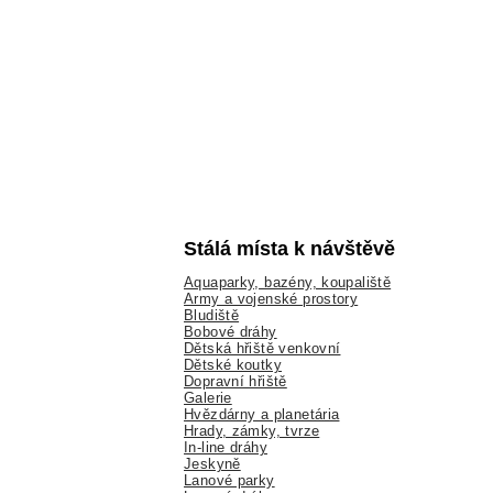
Stálá místa k návštěvě
Aquaparky, bazény, koupaliště
Army a vojenské prostory
Bludiště
Bobové dráhy
Dětská hřiště venkovní
Dětské koutky
Dopravní hřiště
Galerie
Hvězdárny a planetária
Hrady, zámky, tvrze
In-line dráhy
Jeskyně
Lanové parky