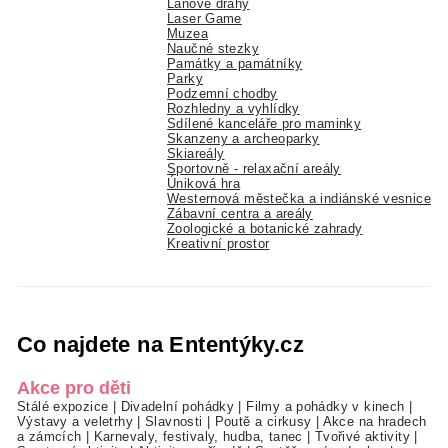
Lanové dráhy
Laser Game
Muzea
Naučné stezky
Památky a památníky
Parky
Podzemní chodby
Rozhledny a vyhlídky
Sdílené kanceláře pro maminky
Skanzeny a archeoparky
Skiareály
Sportovně - relaxační areály
Úniková hra
Westernová městečka a indiánské vesnice
Zábavní centra a areály
Zoologické a botanické zahrady
Kreativní prostor
Co najdete na Ententýky.cz
Akce pro děti
Stálé expozice
|
Divadelní pohádky
|
Filmy a pohádky v kinech
|
Výstavy a veletrhy
|
Slavnosti
|
Poutě a cirkusy
|
Akce na hradech
a zámcích
|
Karnevaly, festivaly, hudba, tanec
|
Tvořivé aktivity
|