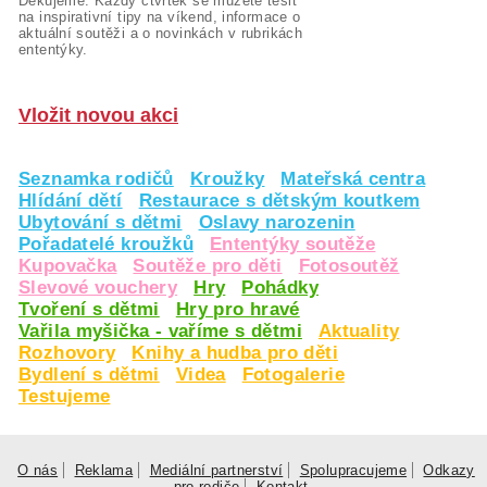
Děkujeme. Každý čtvrtek se můžete těšit
na inspirativní tipy na víkend, informace o
aktuální soutěži a o novinkách v rubrikách
ententýky.
Vložit novou akci
Seznamka rodičů
Kroužky
Mateřská centra
Hlídání dětí
Restaurace s dětským koutkem
Ubytování s dětmi
Oslavy narozenin
Pořadatelé kroužků
Ententýky soutěže
Kupovačka
Soutěže pro děti
Fotosoutěž
Slevové vouchery
Hry
Pohádky
Tvoření s dětmi
Hry pro hravé
Vařila myšička - vaříme s dětmi
Aktuality
Rozhovory
Knihy a hudba pro děti
Bydlení s dětmi
Videa
Fotogalerie
Testujeme
O nás
Reklama
Mediální partnerství
Spolupracujeme
Odkazy
pro rodiče
Kontakt