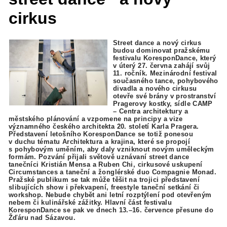
cirkus
Street dance a nový cirkus
budou dominovat pražskému
festivalu KoresponDance, který
v úterý 27. června zahájí svůj
11. ročník. Mezinárodní festival
současného tance, pohybového
divadla a nového cirkusu
otevře své brány v prostranství
Pragerovy kostky, sídle CAMP
– Centra architektury a
městského plánování a vzpomene na principy a vize
významného českého architekta 20. století Karla Pragera.
Představení letošního KoresponDance se totiž ponesou
v duchu tématu Architektura a krajina, které se propojí
s pohybovým uměním, aby daly vzniknout novým uměleckým
formám. Pozvání přijali světově uznávaní street dance
tanečníci Kristián Mensa a Ruben Chi, cirkusové uskupení
Circumstances a taneční a žonglérské duo Compagnie Monad.
Pražské publikum se tak může těšit na trojici představení
slibujících show i překvapení, freestyle taneční setkání či
workshop. Nebude chybět ani letní rozptýlení pod otevřeným
nebem či kulinářské zážitky. Hlavní část festivalu
KoresponDance se pak ve dnech 13.–16. července přesune do
Žďáru nad Sázavou.