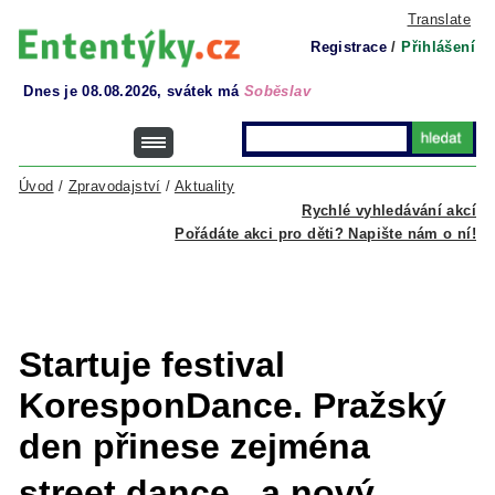
Translate
Registrace
/
Přihlášení
Dnes je 08.08.2026, svátek má
Soběslav
Úvod
/
Zpravodajství
/
Aktuality
Rychlé vyhledávání akcí
Pořádáte akci pro děti? Napište nám o ní!
Startuje festival
KoresponDance. Pražský
den přinese zejména
street dance a nový