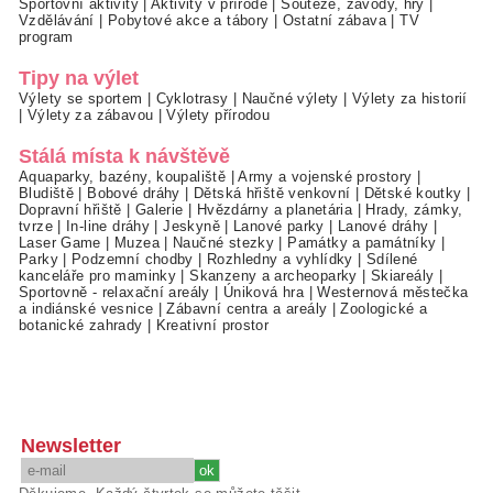
Sportovní aktivity
|
Aktivity v přírodě
|
Soutěže, závody, hry
|
Vzdělávání
|
Pobytové akce a tábory
|
Ostatní zábava
|
TV
program
Tipy na výlet
Výlety se sportem
|
Cyklotrasy
|
Naučné výlety
|
Výlety za historií
|
Výlety za zábavou
|
Výlety přírodou
Stálá místa k návštěvě
Aquaparky, bazény, koupaliště
|
Army a vojenské prostory
|
Bludiště
|
Bobové dráhy
|
Dětská hřiště venkovní
|
Dětské koutky
|
Dopravní hřiště
|
Galerie
|
Hvězdárny a planetária
|
Hrady, zámky,
tvrze
|
In-line dráhy
|
Jeskyně
|
Lanové parky
|
Lanové dráhy
|
Laser Game
|
Muzea
|
Naučné stezky
|
Památky a památníky
|
Parky
|
Podzemní chodby
|
Rozhledny a vyhlídky
|
Sdílené
kanceláře pro maminky
|
Skanzeny a archeoparky
|
Skiareály
|
Sportovně - relaxační areály
|
Úniková hra
|
Westernová městečka
a indiánské vesnice
|
Zábavní centra a areály
|
Zoologické a
botanické zahrady
|
Kreativní prostor
Newsletter