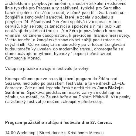
architekturu s pohybovým uměním, snoubí vertikální i vodorovné
linie typické pro Pragera a ty zakřivené, typické pro Santiniho
barokní gotiku. Yin Zéro je duet, v němž jsou tři. Dva tanečníci –
žongléři a žonglování samotné, které je zcela v souladu s
pohybem těl. Působivost Yin Zéro spočívá i v inspiraci v tanci
dervišů, kdy se rotující tanečníci a společně s nimi i publikum
dostávají do jakéhosi transu. „Yin Zéro je pozvánkou k posunu
vnímání, ke změně časoprostoru, k překročení hranice mezi světy.
V této taneční a žonglérské show diváci zažijí pocit rotace ze
svých židlí. Od vznášející se atmosféry po virtuózní žonglování
budou tanečníky uvedeni do moderního transu, choreografie se
stane udávajícím rytmem hypnózy,“ popisují představení
Compagnie Monad.
Vstup na pražské zahájení festivalu je volný.
KoresponDance pozve na svůj hlavní program do Žďáru nad
Sázavou nedlouho po pražském festivalu, a to ve dnech 13.–16.
července. Zde oslaví legendu české architektury
Jana Blažeje
Santiniho
. Špičková představení napříč žánry se odehrají na
zámku, ve městě, na Zelené hoře a na Dolním hřbitově. Vstupenky
na žďárský festival je možné zakoupit v předprodeji.
Program pražského zahájení festivalu dne 27. června:
14.00 Workshop | Street dance s Kristiánem Mensou