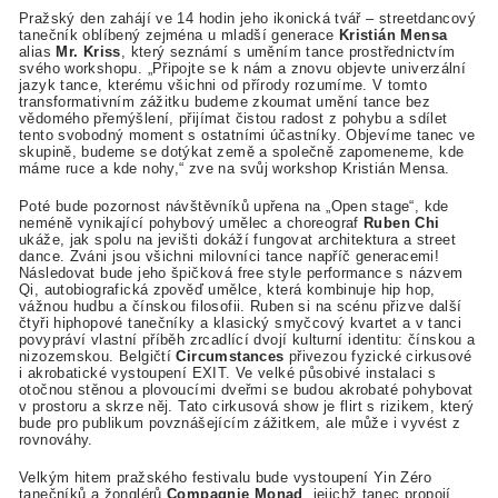
Pražský den zahájí ve 14 hodin jeho ikonická tvář – streetdancový
tanečník oblíbený zejména u mladší generace
Kristián Mensa
alias
Mr. Kriss
, který seznámí s uměním tance prostřednictvím
svého workshopu. „Připojte se k nám a znovu objevte univerzální
jazyk tance, kterému všichni od přírody rozumíme. V tomto
transformativním zážitku budeme zkoumat umění tance bez
vědomého přemýšlení, přijímat čistou radost z pohybu a sdílet
tento svobodný moment s ostatními účastníky. Objevíme tanec ve
skupině, budeme se dotýkat země a společně zapomeneme, kde
máme ruce a kde nohy,“ zve na svůj workshop Kristián Mensa.
Poté bude pozornost návštěvníků upřena na „Open stage“, kde
neméně vynikající pohybový umělec a choreograf
Ruben Chi
ukáže, jak spolu na jevišti dokáží fungovat architektura a street
dance. Zváni jsou všichni milovníci tance napříč generacemi!
Následovat bude jeho špičková free style performance s názvem
Qi, autobiografická zpověď umělce, která kombinuje hip hop,
vážnou hudbu a čínskou filosofii. Ruben si na scénu přizve další
čtyři hiphopové tanečníky a klasický smyčcový kvartet a v tanci
povypráví vlastní příběh zrcadlící dvojí kulturní identitu: čínskou a
nizozemskou. Belgičtí
Circumstances
přivezou fyzické cirkusové
i akrobatické vystoupení EXIT. Ve velké působivé instalaci s
otočnou stěnou a plovoucími dveřmi se budou akrobaté pohybovat
v prostoru a skrze něj. Tato cirkusová show je flirt s rizikem, který
bude pro publikum povznášejícím zážitkem, ale může i vyvést z
rovnováhy.
Velkým hitem pražského festivalu bude vystoupení Yin Zéro
tanečníků a žonglérů
Compagnie Monad
, jejichž tanec propojí