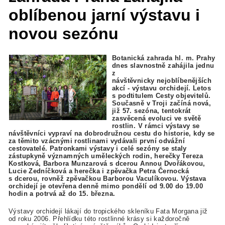
oblíbenou jarní výstavu i
novou sezónu
Botanická zahrada hl. m. Prahy
dnes slavnostně zahájila jednu
z
návštěvnicky nejoblíbenějších
akcí - výstavu orchidejí. Letos
s podtitulem Cesty objevitelů.
Současně v Troji začíná nová,
již 57. sezóna, tentokrát
zasvěcená evoluci ve světě
rostlin. V rámci výstavy se
návštěvníci vypraví na dobrodružnou cestu do historie, kdy se
za těmito vzácnými rostlinami vydávali první odvážní
cestovatelé. Patronkami výstavy i celé sezóny se staly
zástupkyně významných uměleckých rodin, herečky Tereza
Kostková, Barbora Munzarová s dcerou Annou Dvořákovou,
Lucie Zedníčková a herečka i zpěvačka Petra Černocká
s dcerou, rovněž zpěvačkou Barborou Vaculíkovou. Výstava
orchidejí je otevřena denně mimo pondělí od 9.00 do 19.00
hodin a potrvá až do 15. března.
Výstavy orchidejí lákají do tropického skleníku Fata Morgana již
od roku 2006. Přehlídku této rostlinné krásy si každoročně