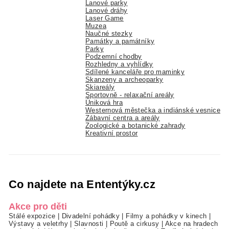
Lanové parky
Lanové dráhy
Laser Game
Muzea
Naučné stezky
Památky a památníky
Parky
Podzemní chodby
Rozhledny a vyhlídky
Sdílené kanceláře pro maminky
Skanzeny a archeoparky
Skiareály
Sportovně - relaxační areály
Úniková hra
Westernová městečka a indiánské vesnice
Zábavní centra a areály
Zoologické a botanické zahrady
Kreativní prostor
Co najdete na Ententýky.cz
Akce pro děti
Stálé expozice
|
Divadelní pohádky
|
Filmy a pohádky v kinech
|
Výstavy a veletrhy
|
Slavnosti
|
Poutě a cirkusy
|
Akce na hradech