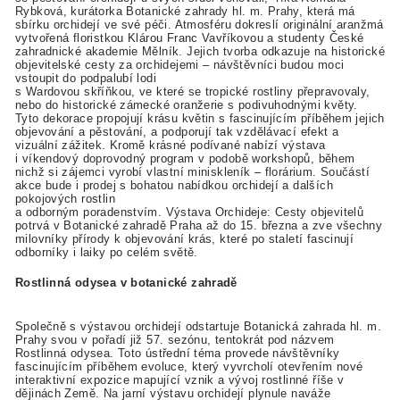
Rybková, kurátorka Botanické zahrady hl. m. Prahy, která má
sbírku orchidejí ve své péči. Atmosféru dokreslí originální aranžmá
vytvořená floristkou Klárou Franc Vavříkovou a studenty České
zahradnické akademie Mělník. Jejich tvorba odkazuje na historické
objevitelské cesty za orchidejemi – návštěvníci budou moci
vstoupit do podpalubí lodi
s Wardovou skříňkou, ve které se tropické rostliny přepravovaly,
nebo do historické zámecké oranžerie s podivuhodnými květy.
Tyto dekorace propojují krásu květin s fascinujícím příběhem jejich
objevování a pěstování, a podporují tak vzdělávací efekt a
vizuální zážitek. Kromě krásné podívané nabízí výstava
i víkendový doprovodný program v podobě workshopů, během
nichž si zájemci vyrobí vlastní miniskleník – florárium. Součástí
akce bude i prodej s bohatou nabídkou orchidejí a dalších
pokojových rostlin
a odborným poradenstvím. Výstava Orchideje: Cesty objevitelů
potrvá v Botanické zahradě Praha až do 15. března a zve všechny
milovníky přírody k objevování krás, které po staletí fascinují
odborníky i laiky po celém světě.
Rostlinná odysea v botanické zahradě
Společně s výstavou orchidejí odstartuje Botanická zahrada hl. m.
Prahy svou v pořadí již 57. sezónu, tentokrát pod názvem
Rostlinná odysea. Toto ústřední téma provede návštěvníky
fascinujícím příběhem evoluce, který vyvrcholí otevřením nové
interaktivní expozice mapující vznik a vývoj rostlinné říše v
dějinách Země. Na jarní výstavu orchidejí plynule naváže