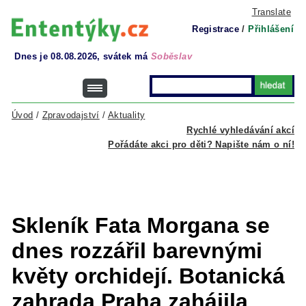
Translate
Registrace
/
Přihlášení
Dnes je 08.08.2026, svátek má
Soběslav
Úvod
/
Zpravodajství
/
Aktuality
Rychlé vyhledávání akcí
Pořádáte akci pro děti? Napište nám o ní!
Skleník Fata Morgana se
dnes rozzářil barevnými
květy orchidejí. Botanická
zahrada Praha zahájila