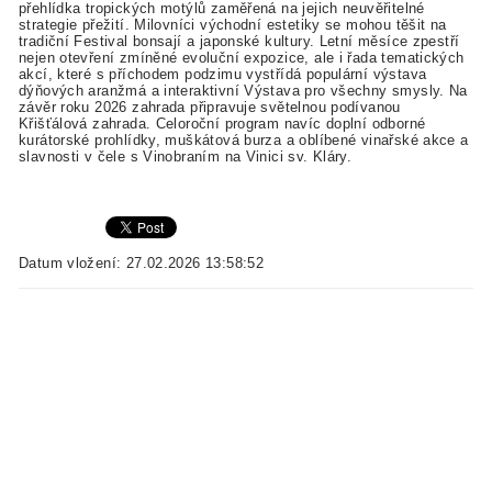
přehlídka tropických motýlů zaměřená na jejich neuvěřitelné
strategie přežití. Milovníci východní estetiky se mohou těšit na
tradiční Festival bonsají a japonské kultury. Letní měsíce zpestří
nejen otevření zmíněné evoluční expozice, ale i řada tematických
akcí, které s příchodem podzimu vystřídá populární výstava
dýňových aranžmá a interaktivní Výstava pro všechny smysly. Na
závěr roku 2026 zahrada připravuje světelnou podívanou
Křišťálová zahrada. Celoroční program navíc doplní odborné
kurátorské prohlídky, muškátová burza a oblíbené vinařské akce a
slavnosti v čele s Vinobraním na Vinici sv. Kláry.
Datum vložení: 27.02.2026 13:58:52