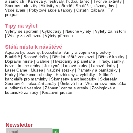
a zámcích
|
Karnevaly, festivaly, hudba, tanec
|
Tvořivé aktivity
|
Sportovní aktivity
|
Aktivity v přírodě
|
Soutěže, závody, hry
|
Vzdělávání
|
Pobytové akce a tábory
|
Ostatní zábava
|
TV
program
Tipy na výlet
Výlety se sportem
|
Cyklotrasy
|
Naučné výlety
|
Výlety za historií
|
Výlety za zábavou
|
Výlety přírodou
Stálá místa k návštěvě
Aquaparky, bazény, koupaliště
|
Army a vojenské prostory
|
Bludiště
|
Bobové dráhy
|
Dětská hřiště venkovní
|
Dětské koutky
|
Dopravní hřiště
|
Galerie
|
Hvězdárny a planetária
|
Hrady, zámky,
tvrze
|
In-line dráhy
|
Jeskyně
|
Lanové parky
|
Lanové dráhy
|
Laser Game
|
Muzea
|
Naučné stezky
|
Památky a památníky
|
Parky
|
Podzemní chodby
|
Rozhledny a vyhlídky
|
Sdílené
kanceláře pro maminky
|
Skanzeny a archeoparky
|
Skiareály
|
Sportovně - relaxační areály
|
Úniková hra
|
Westernová městečka
a indiánské vesnice
|
Zábavní centra a areály
|
Zoologické a
botanické zahrady
|
Kreativní prostor
Newsletter