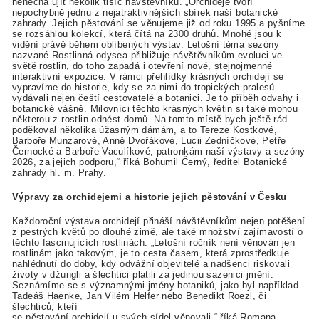
nenechá ujít několik tisíc návštěvníků. „Orchideje tvoří
nepochybně jednu z nejatraktivnějších sbírek naší botanické
zahrady. Jejich pěstování se věnujeme již od roku 1995 a pyšníme
se rozsáhlou kolekcí, která čítá na 2300 druhů. Mnohé jsou k
vidění právě během oblíbených výstav. Letošní téma sezóny
nazvané Rostlinná odysea přibližuje návštěvníkům evoluci ve
světě rostlin, do toho zapadá i otevření nové, stejnojmenné
interaktivní expozice. V rámci přehlídky krásných orchidejí se
vypravíme do historie, kdy se za nimi do tropických pralesů
vydávali nejen čeští cestovatelé a botanici. Je to příběh odvahy i
botanické vášně. Milovníci těchto krásných květin si také mohou
některou z rostlin odnést domů. Na tomto místě bych ještě rád
poděkoval několika úžasným dámám, a to Tereze Kostkové,
Barboře Munzarové, Anně Dvořákové, Lucii Zedníčkové, Petře
Černocké a Barboře Vaculíkové, patronkám naší výstavy a sezóny
2026, za jejich podporu,“ říká Bohumil Černý, ředitel Botanické
zahrady hl. m. Prahy.
Výpravy za orchidejemi a historie jejich pěstování v Česku
Každoroční výstava orchidejí přináší návštěvníkům nejen potěšení
z pestrých květů po dlouhé zimě, ale také množství zajímavostí o
těchto fascinujících rostlinách. „Letošní ročník není věnován jen
rostlinám jako takovým, je to cesta časem, která zprostředkuje
nahlédnutí do doby, kdy odvážní objevitelé a nadšenci riskovali
životy v džungli a šlechtici platili za jedinou sazenici jmění.
Seznámíme se s významnými jmény botaniků, jako byl například
Tadeáš Haenke, Jan Vilém Helfer nebo Benedikt Roezl, či
šlechticů, kteří
se pěstování orchidejí u svých sídel věnovali,“ říká Romana