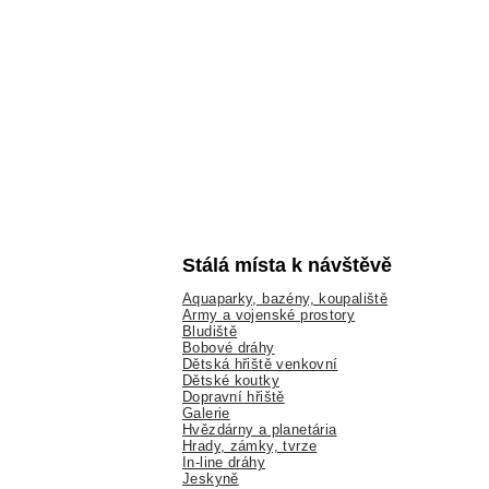
Stálá místa k návštěvě
Aquaparky, bazény, koupaliště
Army a vojenské prostory
Bludiště
Bobové dráhy
Dětská hřiště venkovní
Dětské koutky
Dopravní hřiště
Galerie
Hvězdárny a planetária
Hrady, zámky, tvrze
In-line dráhy
Jeskyně