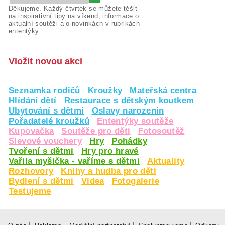
Děkujeme. Každý čtvrtek se můžete těšit
na inspirativní tipy na víkend, informace o
aktuální soutěži a o novinkách v rubrikách
ententýky.
Vložit novou akci
Seznamka rodičů
Kroužky
Mateřská centra
Hlídání dětí
Restaurace s dětským koutkem
Ubytování s dětmi
Oslavy narozenin
Pořadatelé kroužků
Ententýky soutěže
Kupovačka
Soutěže pro děti
Fotosoutěž
Slevové vouchery
Hry
Pohádky
Tvoření s dětmi
Hry pro hravé
Vařila myšička - vaříme s dětmi
Aktuality
Rozhovory
Knihy a hudba pro děti
Bydlení s dětmi
Videa
Fotogalerie
Testujeme