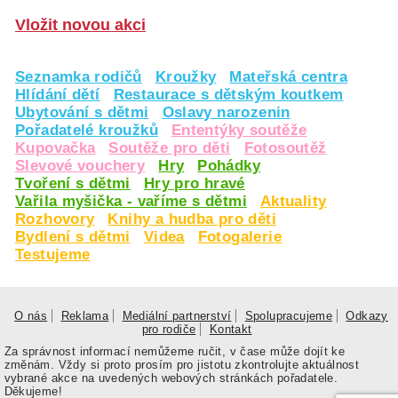
Vložit novou akci
Seznamka rodičů
Kroužky
Mateřská centra
Hlídání dětí
Restaurace s dětským koutkem
Ubytování s dětmi
Oslavy narozenin
Pořadatelé kroužků
Ententýky soutěže
Kupovačka
Soutěže pro děti
Fotosoutěž
Slevové vouchery
Hry
Pohádky
Tvoření s dětmi
Hry pro hravé
Vařila myšička - vaříme s dětmi
Aktuality
Rozhovory
Knihy a hudba pro děti
Bydlení s dětmi
Videa
Fotogalerie
Testujeme
O nás
Reklama
Mediální partnerství
Spolupracujeme
Odkazy
pro rodiče
Kontakt
Za správnost informací nemůžeme ručit, v čase může dojít ke
změnám. Vždy si proto prosím pro jistotu zkontrolujte aktuálnost
vybrané akce na uvedených webových stránkách pořadatele.
Děkujeme!