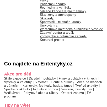
Parky
Podzemní chodby
Rozhledny a vyhlídky
Sdílené kanceláře pro maminky
Skanzeny a archeoparky
Skiareály
Sportovně - relaxační areály
Úniková hra
Westernová městečka a indiánské vesnice
Zábavní centra a areály
Zoologické a botanické zahrady
Kreativní prostor
Co najdete na Ententýky.cz
Akce pro děti
Stálé expozice
|
Divadelní pohádky
|
Filmy a pohádky v kinech
|
Výstavy a veletrhy
|
Slavnosti
|
Poutě a cirkusy
|
Akce na hradech
a zámcích
|
Karnevaly, festivaly, hudba, tanec
|
Tvořivé aktivity
|
Sportovní aktivity
|
Aktivity v přírodě
|
Soutěže, závody, hry
|
Vzdělávání
|
Pobytové akce a tábory
|
Ostatní zábava
|
TV
program
Tipy na výlet