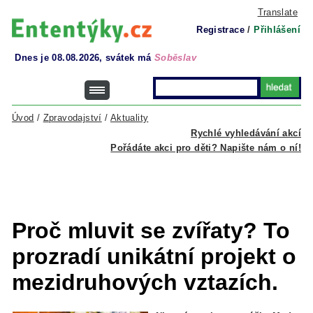
Translate
Registrace
/
Přihlášení
Dnes je 08.08.2026, svátek má
Soběslav
Úvod
/
Zpravodajství
/
Aktuality
Rychlé vyhledávání akcí
Pořádáte akci pro děti? Napište nám o ní!
Proč mluvit se zvířaty? To
prozradí unikátní projekt o
mezidruhových vztazích.