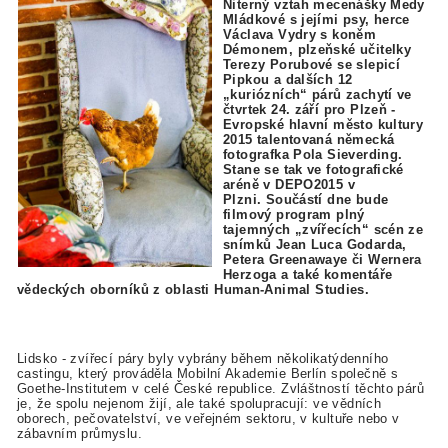
Niterný vztah mecenášky Medy
Mládkové s jejími psy, herce
Václava Vydry s koněm
Démonem, plzeňské učitelky
Terezy Porubové se slepicí
Pipkou a dalších 12
„kuriózních“ párů zachytí ve
čtvrtek 24. září pro Plzeň -
Evropské hlavní město kultury
2015 talentovaná německá
fotografka Pola Sieverding.
Stane se tak ve fotografické
aréně v DEPO2015 v
Plzni. Součástí dne bude
filmový program plný
tajemných „zvířecích“ scén ze
snímků Jean Luca Godarda,
Petera Greenawaye či Wernera
Herzoga a také komentáře
vědeckých oborníků z oblasti Human-Animal Studies.
Lidsko - zvířecí páry byly vybrány během několikatýdenního
castingu, který prováděla Mobilní Akademie Berlín společně s
Goethe-Institutem v celé České republice. Zvláštností těchto párů
je, že spolu nejenom žijí, ale také spolupracují: ve vědních
oborech, pečovatelství, ve veřejném sektoru, v kultuře nebo v
zábavním průmyslu.