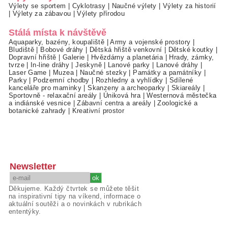
Výlety se sportem
|
Cyklotrasy
|
Naučné výlety
|
Výlety za historií
|
Výlety za zábavou
|
Výlety přírodou
Stálá místa k návštěvě
Aquaparky, bazény, koupaliště
|
Army a vojenské prostory
|
Bludiště
|
Bobové dráhy
|
Dětská hřiště venkovní
|
Dětské koutky
|
Dopravní hřiště
|
Galerie
|
Hvězdárny a planetária
|
Hrady, zámky,
tvrze
|
In-line dráhy
|
Jeskyně
|
Lanové parky
|
Lanové dráhy
|
Laser Game
|
Muzea
|
Naučné stezky
|
Památky a památníky
|
Parky
|
Podzemní chodby
|
Rozhledny a vyhlídky
|
Sdílené
kanceláře pro maminky
|
Skanzeny a archeoparky
|
Skiareály
|
Sportovně - relaxační areály
|
Úniková hra
|
Westernová městečka
a indiánské vesnice
|
Zábavní centra a areály
|
Zoologické a
botanické zahrady
|
Kreativní prostor
Newsletter
Děkujeme. Každý čtvrtek se můžete těšit
na inspirativní tipy na víkend, informace o
aktuální soutěži a o novinkách v rubrikách
ententýky.