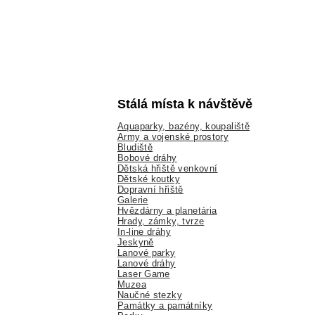
Stálá místa k návštěvě
Aquaparky, bazény, koupaliště
Army a vojenské prostory
Bludiště
Bobové dráhy
Dětská hřiště venkovní
Dětské koutky
Dopravní hřiště
Galerie
Hvězdárny a planetária
Hrady, zámky, tvrze
In-line dráhy
Jeskyně
Lanové parky
Lanové dráhy
Laser Game
Muzea
Naučné stezky
Památky a památníky