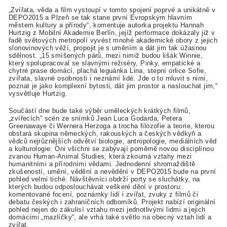
„Zvířata, věda a film vystoupí v tomto spojení poprvé a unikátně v
DEPO2015 a Plzeň se tak stane první Evropským hlavním
městem kultury a přírody“, komentuje autorka projektu Hannah
Hurtzig z Mobilní Akademie Berlín, jejíž performace dokázaly již v
řadě světových metropolí vyvést mnohé akademické obory z jejich
slonovinových věží, propojit je s uměním a dát jim tak úžasnou
sdělnost. „15 smíšených párů, mezi nimiž budou lišák Winnie,
který spolupracoval se slavnými režiséry, Pinky, empatické a
chytré prase domácí, plachá leguánka Lina, stepní orlice Sofie,
zvířata, slavné osobnosti i neznámí lidé. Jde o to mluvit s nimi,
poznat je jako komplexní bytosti, dát jim prostor a naslouchat jim,“
vysvětluje Hurtzig.
Součástí dne bude také výběr uměleckých krátkých filmů,
„zvířecích“ scén ze snímků Jean Luca Godarda, Petera
Greenawaye či Wernera Herzoga a trocha filozofie a teorie, kterou
obstará skupina německých, rakouských a českých vědkyň a
vědců nejrůznějších odvětví biologie, antropologie, mediálních věd
a kulturologie. Oni všichni se zabývají poměrně novou disciplínou
zvanou Human-Animal Studies, která zkoumá vztahy mezi
humanitními a přírodními vědami. Jednodenní shromaždiště
zkušeností, umění, vědění a nevědění v DEPO2015 bude na první
pohled velmi tiché. Návštěvníci obdrží porty se sluchátky, na
kterých budou odposlouchávat veškeré dění v prostoru:
komentované focení, poznámky lidí i zvířat, zvuky z filmů či
debatu českých i zahraničních odborníků. Projekt nabízí originální
pohled nejen do zákulisí vztahu mezi jednotlivými lidmi a jejich
domácími „mazlíčky“, ale vrhá také světlo na obecný vztah lidí a
zvířat.