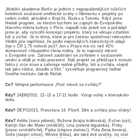
„Mobilní akademie Berlín je jedním z nejpopulárnějších tvůrčích
kolektivů současné umělecké scény v Německu s projekty po
celém světě, aktuálně v Brazílii, Rusku a Torontu. Když jsme
hledali program, se kterým bychom se zapojili do Evropského
hlavního města kultury v Plzni, napadli nás právě oni a požádali
jsme je, aby vytvořili koncepci projektu, který se věnuje vztahům
lidí a zvířat. Je to téma, které je pro českou společnost relevantní.
Věděli jste například, že podle nejnovějších statistických údajů
žije v ČR 1,75 milionů psů? Jen v Praze má víc než 41%
domácností chlupatého člena rodiny. Je to naprostý rekord
v Evropské unii. Zároveň zaobírání se zvířetem v současném
umění a vědě je málo prezentní. Náš projekt se přibližuje k tomuto
faktu z více stran a zahrnuje reálné příběhy, lidi a zvířata, stejně
tak jako vědce, divadlo a film,“ vysvětluje programový ředitel
Goethe Institutu Jakob Ráček.
Co?
Veřejná performance „Proč mluvit se zvířaty?“
Kdy?
24|09|2015, 12–15 a 17-21 hodin. Vstup volný v kteroukoliv
dobu.
Kde?
DEPO2015, Presslova 14, Plzeň. Děti a zvířata jsou vítány!
Kdo?
Adéla (sova pálená), Božena (krajta královská), Evžen (výr),
Katrijn Van der Meier (minikůň), Lina (zelená leguánka), Pinky
(prase svislobřiché), Pipka (slepice domácí), Pula (fena boxera),
Sofie (stepní orlice), Winnie (liška), ale také dvě ovečky, roj včel