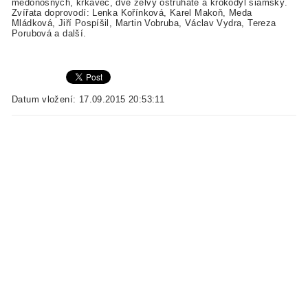
medonosných, krkavec, dvě želvy ostruhaté a krokodýl siamský.
Zvířata doprovodí: Lenka Kořínková, Karel Makoň, Meda
Mládková, Jiří Pospíšil, Martin Vobruba, Václav Vydra, Tereza
Porubová a další.
Datum vložení: 17.09.2015 20:53:11