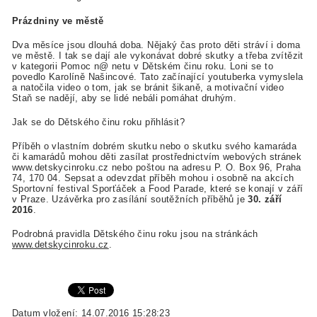
Prázdniny ve městě
Dva měsíce jsou dlouhá doba. Nějaký čas proto děti stráví i doma
ve městě. I tak se dají ale vykonávat dobré skutky a třeba zvítězit
v kategorii Pomoc n@ netu v Dětském činu roku. Loni se to
povedlo Karolíně Našincové. Tato začínající youtuberka vymyslela
a natočila video o tom, jak se bránit šikaně, a motivační video
Staň se nadějí, aby se lidé nebáli pomáhat druhým.
Jak se do Dětského činu roku přihlásit?
Příběh o vlastním dobrém skutku nebo o skutku svého kamaráda
či kamarádů mohou děti zasílat prostřednictvím webových stránek
www.detskycinroku.cz nebo poštou na adresu P. O. Box 96, Praha
74, 170 04. Sepsat a odevzdat příběh mohou i osobně na akcích
Sportovní festival Sporťáček a Food Parade, které se konají v září
v Praze. Uzávěrka pro zasílání soutěžních příběhů je
30. září
2016
.
Podrobná pravidla Dětského činu roku jsou na stránkách
www.detskycinroku.cz
.
Datum vložení: 14.07.2016 15:28:23