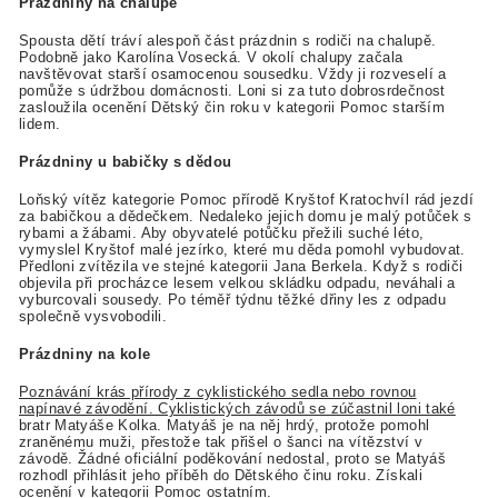
Prázdniny na chalupě
Spousta dětí tráví alespoň část prázdnin s rodiči na chalupě.
Podobně jako Karolína Vosecká. V okolí chalupy začala
navštěvovat starší osamocenou sousedku. Vždy ji rozveselí a
pomůže s údržbou domácnosti. Loni si za tuto dobrosrdečnost
zasloužila ocenění Dětský čin roku v kategorii Pomoc starším
lidem.
Prázdniny u babičky s dědou
Loňský vítěz kategorie Pomoc přírodě Kryštof Kratochvíl rád jezdí
za babičkou a dědečkem. Nedaleko jejich domu je malý potůček s
rybami a žábami. Aby obyvatelé potůčku přežili suché léto,
vymyslel Kryštof malé jezírko, které mu děda pomohl vybudovat.
Předloni zvítězila ve stejné kategorii Jana Berkela. Když s rodiči
objevila při procházce lesem velkou skládku odpadu, neváhali a
vyburcovali sousedy. Po téměř týdnu těžké dřiny les z odpadu
společně vysvobodili.
Prázdniny na kole
Poznávání krás přírody z cyklistického sedla nebo rovnou
napínavé závodění. Cyklistických závodů se zúčastnil loni také
bratr Matyáše Kolka. Matyáš je na něj hrdý, protože pomohl
zraněnému muži, přestože tak přišel o šanci na vítězství v
závodě. Žádné oficiální poděkování nedostal, proto se Matyáš
rozhodl přihlásit jeho příběh do Dětského činu roku. Získali
ocenění v kategorii Pomoc ostatním.