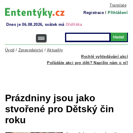
Translate
Registrace
/
Přihlášení
Dnes je 06.08.2026, svátek má
Oldřiška
Úvod
/
Zpravodajství
/
Aktuality
Rychlé vyhledávání akcí
Pořádáte akci pro děti? Napište nám o ní!
Prázdniny jsou jako
stvořené pro Dětský čin
roku