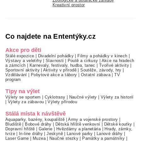
Zoologické a botanické zahrady
Kreativní prostor
Co najdete na Ententýky.cz
Akce pro děti
Stálé expozice
|
Divadelní pohádky
|
Filmy a pohádky v kinech
|
Výstavy a veletrhy
|
Slavnosti
|
Poutě a cirkusy
|
Akce na hradech
a zámcích
|
Karnevaly, festivaly, hudba, tanec
|
Tvořivé aktivity
|
Sportovní aktivity
|
Aktivity v přírodě
|
Soutěže, závody, hry
|
Vzdělávání
|
Pobytové akce a tábory
|
Ostatní zábava
|
TV
program
Tipy na výlet
Výlety se sportem
|
Cyklotrasy
|
Naučné výlety
|
Výlety za historií
|
Výlety za zábavou
|
Výlety přírodou
Stálá místa k návštěvě
Aquaparky, bazény, koupaliště
|
Army a vojenské prostory
|
Bludiště
|
Bobové dráhy
|
Dětská hřiště venkovní
|
Dětské koutky
|
Dopravní hřiště
|
Galerie
|
Hvězdárny a planetária
|
Hrady, zámky,
tvrze
|
In-line dráhy
|
Jeskyně
|
Lanové parky
|
Lanové dráhy
|
Laser Game
|
Muzea
|
Naučné stezky
|
Památky a památníky
|