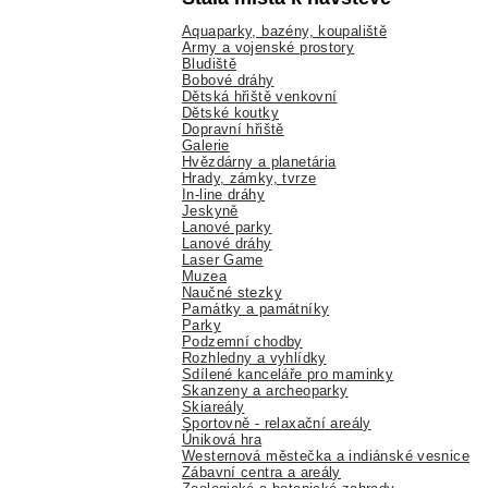
Aquaparky, bazény, koupaliště
Army a vojenské prostory
Bludiště
Bobové dráhy
Dětská hřiště venkovní
Dětské koutky
Dopravní hřiště
Galerie
Hvězdárny a planetária
Hrady, zámky, tvrze
In-line dráhy
Jeskyně
Lanové parky
Lanové dráhy
Laser Game
Muzea
Naučné stezky
Památky a památníky
Parky
Podzemní chodby
Rozhledny a vyhlídky
Sdílené kanceláře pro maminky
Skanzeny a archeoparky
Skiareály
Sportovně - relaxační areály
Úniková hra
Westernová městečka a indiánské vesnice
Zábavní centra a areály