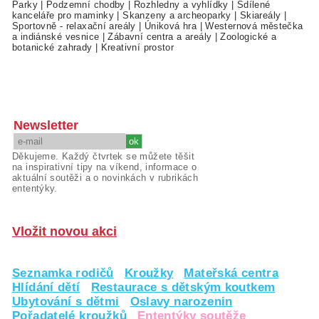
Parky
|
Podzemní chodby
|
Rozhledny a vyhlídky
|
Sdílené
kanceláře pro maminky
|
Skanzeny a archeoparky
|
Skiareály
|
Sportovně - relaxační areály
|
Úniková hra
|
Westernová městečka
a indiánské vesnice
|
Zábavní centra a areály
|
Zoologické a
botanické zahrady
|
Kreativní prostor
Newsletter
Děkujeme. Každý čtvrtek se můžete těšit
na inspirativní tipy na víkend, informace o
aktuální soutěži a o novinkách v rubrikách
ententýky.
Vložit novou akci
Seznamka rodičů
Kroužky
Mateřská centra
Hlídání dětí
Restaurace s dětským koutkem
Ubytování s dětmi
Oslavy narozenin
Pořadatelé kroužků
Ententýky soutěže