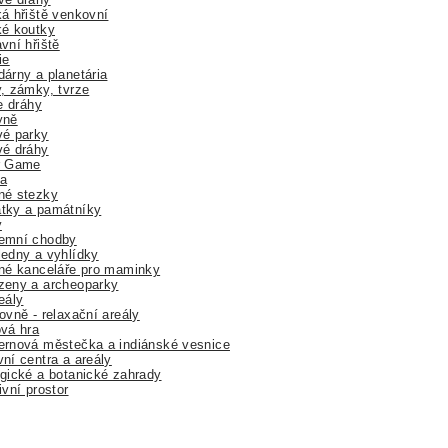
á hřiště venkovní
ké koutky
vní hřiště
ie
árny a planetária
, zámky, tvrze
ne dráhy
yně
vé parky
vé dráhy
r Game
a
né stezky
tky a památníky
y
emní chodby
edny a vyhlídky
né kanceláře pro maminky
zeny a archeoparky
eály
ovně - relaxační areály
vá hra
rnová městečka a indiánské vesnice
ní centra a areály
gické a botanické zahrady
ivní prostor