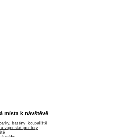
lá místa k návštěvě
arky, bazény, koupaliště
a vojenské prostory
ště
vé dráhy