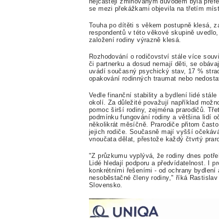
nejčastěji zmiňovaným důvodem byla prefe
se mezi překážkami objevila na třetím mís
Touha po dítěti s věkem postupně klesá, za
respondentů v této věkové skupině uvedlo, 
založení rodiny výrazně klesá.
Rozhodování o rodičovství stále více souvi
či partnerku a dosud nemají děti, se obáva
uvádí současný psychický stav, 17 % stra
opakování rodinných traumat nebo nedosta
Vedle finanční stability a bydlení lidé stá
okolí. Za důležité považují například možno
pomoc širší rodiny, zejména prarodičů. Tře
podmínku fungování rodiny a většina lidí 
několikrát měsíčně. Prarodiče přitom často
jejich rodiče. Současně mají vyšší očekáv
vnoučata dělat, přestože každý čtvrtý prar
"Z průzkumu vyplývá, že rodiny dnes potřebu
Lidé hledají podporu a předvídatelnost. I 
konkrétními řešeními - od ochrany bydlení 
nesoběstačné členy rodiny," říká Rastislav
Slovensko.