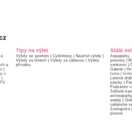
cz
Tipy na výlet
Stálá mí
 a
Výlety se sportem
|
Cyklotrasy
|
Naučné výlety
|
Aquaparky, 
Výlety za historií
|
Výlety za zábavou
|
Výlety
prostory
|
B
ch a
přírodou
venkovní
|
ec
|
Galerie
|
Hv
ty v
tvrze
|
In-li
í
|
Lanové drá
TV
stezky
|
Pa
Podzemní c
Sdílené kan
archeopark
areály
|
Úni
indiánské v
Zoologické 
prostor