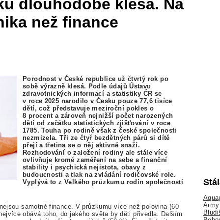
ku dlouhodobě klesá. Na
hika než finance
Porodnost v České republice už čtvrtý rok po
sobě výrazně klesá. Podle údajů Ústavu
zdravotnických informací a statistiky ČR se
v roce 2025 narodilo v Česku pouze 77,6 tisíce
dětí, což představuje meziroční pokles o
8 procent a zároveň nejnižší počet narozených
dětí od začátku statistických zjišťování v roce
1785. Touha po rodině však z české společnosti
nezmizela. Tři ze čtyř bezdětných párů si dítě
přejí a třetina se o něj aktivně snaží.
Rozhodování o založení rodiny ale stále více
ovlivňuje kromě zaměření na sebe a finanční
stability i psychická nejistota, obavy z
budoucnosti a tlak na zvládání rodičovské role.
Stá
Vyplývá to z Velkého průzkumu rodin společnosti
Aquap
Army 
s nejsou samotné finance. V průzkumu více než polovina (60
Bludi
ejvíce obává toho, do jakého světa by děti přivedla. Dalším
Bobo