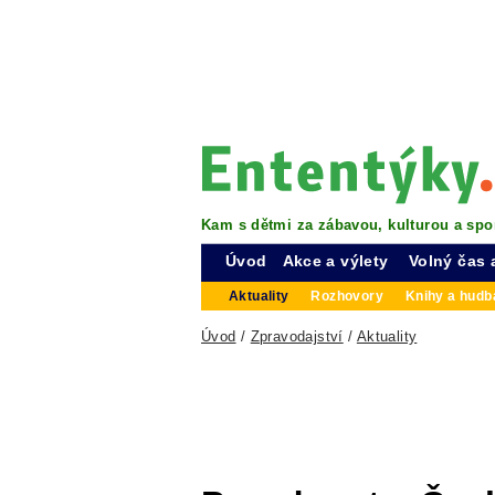
Kam s dětmi za zábavou, kulturou a spo
Úvod
Akce a výlety
Volný čas 
Aktuality
Rozhovory
Knihy a hudba
Úvod
/
Zpravodajství
/
Aktuality