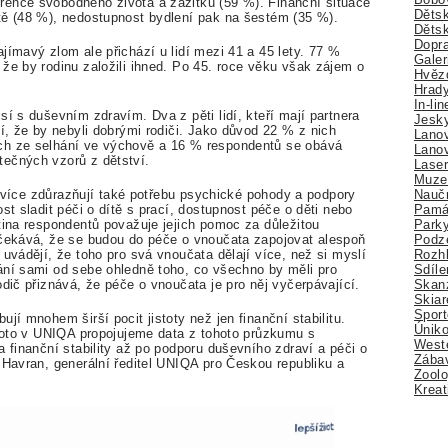
rence svobodného života a zážitků (59 %). Finanční situace
Dětsk
tě (48 %), nedostupnost bydlení pak na šestém (35 %).
Děts
Dopra
jímavý zlom ale přichází u lidí mezi 41 a 45 lety. 77 %
Galer
že by rodinu založili ihned. Po 45. roce věku však zájem o
Hvězd
Hrady
In-li
sí s duševním zdravím. Dva z pěti lidí, kteří mají partnera
Jesk
jí, že by nebyli dobrými rodiči. Jako důvod 22 % z nich
Lano
ch ze selhání ve výchově a 16 % respondentů se obává
Lano
tečných vzorů z dětství.
Lase
Muze
Nauč
le více zdůrazňují také potřebu psychické pohody a podpory
Pamá
st sladit péči o dítě s prací, dostupnost péče o děti nebo
Park
tina respondentů považuje jejich pomoc za důležitou
Podz
očekává, že se budou do péče o vnoučata zapojovat alespoň
Rozhl
 uvádějí, že toho pro svá vnoučata dělají více, než si myslí
Sdíle
ání sami od sebe ohledně toho, co všechno by měli pro
Skan
odič přiznává, že péče o vnoučata je pro něj vyčerpávající.
Skiar
Sport
jí mnohem širší pocit jistoty než jen finanční stabilitu.
Úniko
proto v UNIQA propojujeme data z tohoto průzkumu s
Weste
a finanční stability až po podporu duševního zdraví a péči o
Zábav
 Havran, generální ředitel UNIQA pro Českou republiku a
Zoolo
Kreat