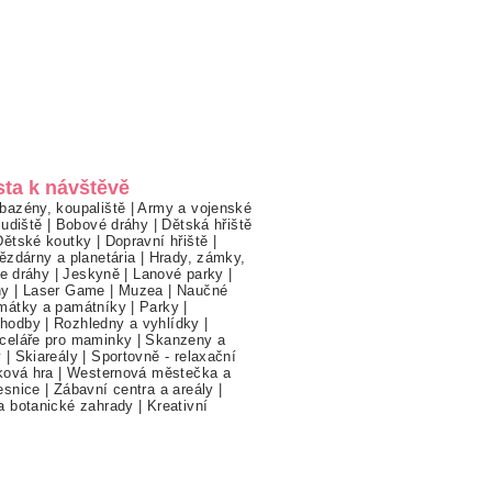
sta k návštěvě
bazény, koupaliště
|
Army a vojenské
ludiště
|
Bobové dráhy
|
Dětská hřiště
Dětské koutky
|
Dopravní hřiště
|
ězdárny a planetária
|
Hrady, zámky,
ne dráhy
|
Jeskyně
|
Lanové parky
|
hy
|
Laser Game
|
Muzea
|
Naučné
mátky a památníky
|
Parky
|
hodby
|
Rozhledny a vyhlídky
|
celáře pro maminky
|
Skanzeny a
y
|
Skiareály
|
Sportovně - relaxační
ková hra
|
Westernová městečka a
esnice
|
Zábavní centra a areály
|
a botanické zahrady
|
Kreativní