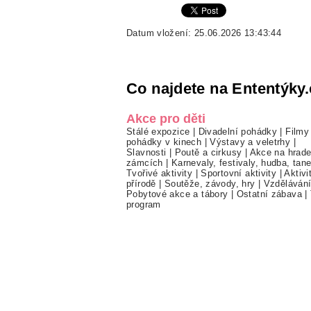
Datum vložení: 25.06.2026 13:43:44
Co najdete na Ententýky.
Akce pro děti
Stálé expozice
|
Divadelní pohádky
|
Filmy
pohádky v kinech
|
Výstavy a veletrhy
|
Slavnosti
|
Poutě a cirkusy
|
Akce na hrade
zámcích
|
Karnevaly, festivaly, hudba, tan
Tvořivé aktivity
|
Sportovní aktivity
|
Aktivi
přírodě
|
Soutěže, závody, hry
|
Vzděláván
Pobytové akce a tábory
|
Ostatní zábava
|
program