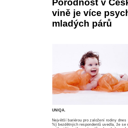
Porodnost v Čes
vině je více psyc
mladých párů
UNIQA.
Největší bariérou pro založení rodiny dne
%) bezdětných respondentů uvedla, že se n