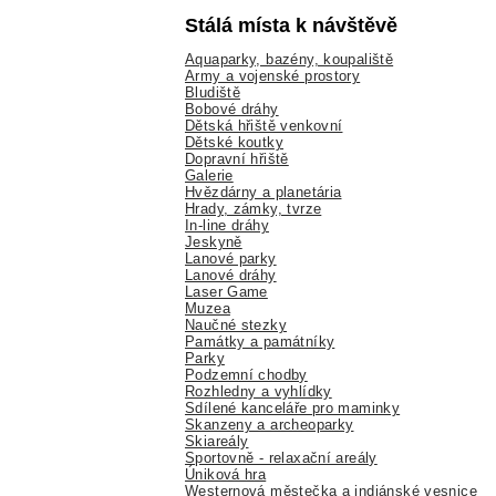
Stálá místa k návštěvě
Aquaparky, bazény, koupaliště
Army a vojenské prostory
Bludiště
Bobové dráhy
Dětská hřiště venkovní
Dětské koutky
Dopravní hřiště
Galerie
Hvězdárny a planetária
Hrady, zámky, tvrze
In-line dráhy
Jeskyně
Lanové parky
Lanové dráhy
Laser Game
Muzea
Naučné stezky
Památky a památníky
Parky
Podzemní chodby
Rozhledny a vyhlídky
Sdílené kanceláře pro maminky
Skanzeny a archeoparky
Skiareály
Sportovně - relaxační areály
Úniková hra
Westernová městečka a indiánské vesnice