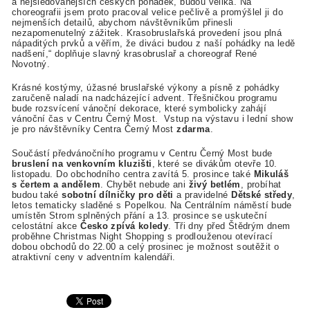
a nejsledovanějších českých pohádek, budou veliká. Na
choreografii jsem proto pracoval velice pečlivě a promýšlel ji do
nejmenších detailů, abychom návštěvníkům přinesli
nezapomenutelný zážitek. Krasobruslařská provedení jsou plná
nápaditých prvků a věřím, že diváci budou z naší pohádky na ledě
nadšení,“ doplňuje slavný krasobruslař a choreograf René
Novotný.
Krásné kostýmy, úžasné bruslařské výkony a písně z pohádky
zaručeně naladí na nadcházející advent. Třešničkou programu
bude rozsvícení vánoční dekorace, které symbolicky zahájí
vánoční čas v Centru Černý Most. Vstup na výstavu i lední show
je pro návštěvníky Centra Černý Most
zdarma
.
Součástí předvánočního programu v Centru Černý Most bude
bruslení na venkovním kluzišti
, které se divákům otevře 10.
listopadu. Do obchodního centra zavítá 5. prosince také
Mikuláš
s čertem a andělem
. Chybět nebude ani
živý betlém
, probíhat
budou také
sobotní dílničky pro děti
a pravidelné
Dětské středy
,
letos tematicky sladěné s Popelkou. Na Centrálním náměstí bude
umístěn Strom splněných přání a 13. prosince se uskuteční
celostátní akce
Česko zpívá koledy
. Tři dny před Štědrým dnem
proběhne Christmas Night Shopping s prodlouženou otevírací
dobou obchodů do 22.00 a celý prosinec je možnost soutěžit o
atraktivní ceny v adventním kalendáři.