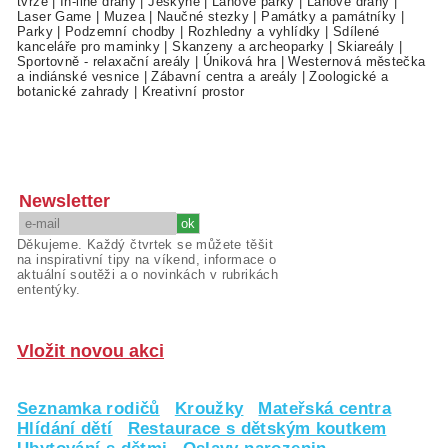
tvrze
|
In-line dráhy
|
Jeskyně
|
Lanové parky
|
Lanové dráhy
|
Laser Game
|
Muzea
|
Naučné stezky
|
Památky a památníky
|
Parky
|
Podzemní chodby
|
Rozhledny a vyhlídky
|
Sdílené
kanceláře pro maminky
|
Skanzeny a archeoparky
|
Skiareály
|
Sportovně - relaxační areály
|
Úniková hra
|
Westernová městečka
a indiánské vesnice
|
Zábavní centra a areály
|
Zoologické a
botanické zahrady
|
Kreativní prostor
Newsletter
Děkujeme. Každý čtvrtek se můžete těšit
na inspirativní tipy na víkend, informace o
aktuální soutěži a o novinkách v rubrikách
ententýky.
Vložit novou akci
Seznamka rodičů
Kroužky
Mateřská centra
Hlídání dětí
Restaurace s dětským koutkem