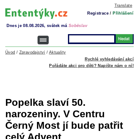
Translate
Registrace
/
Přihlášení
Dnes je 08.08.2026, svátek má
Soběslav
Úvod
/
Zpravodajství
/
Aktuality
Rychlé vyhledávání akcí
Pořádáte akci pro děti? Napište nám o ní!
Popelka slaví 50.
narozeniny. V Centru
Černý Most jí bude patřit
celý Advent