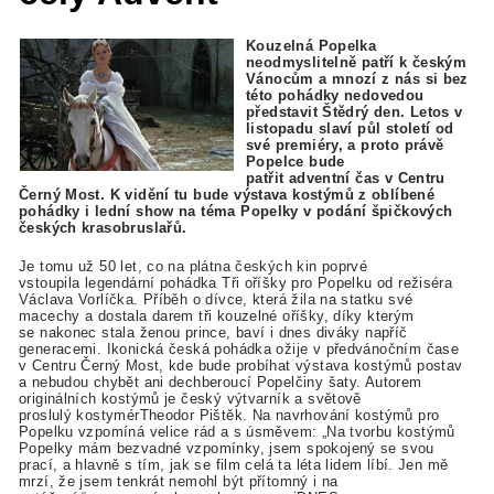
Kouzelná Popelka
neodmyslitelně patří k českým
Vánocům a mnozí z nás si bez
této pohádky nedovedou
představit Štědrý den. Letos v
listopadu slaví půl století od
své premiéry, a proto právě
Popelce bude
patřit adventní čas v Centru
Černý Most. K vidění tu bude výstava kostýmů z oblíbené
pohádky i lední show na téma Popelky v podání špičkových
českých krasobruslařů.
Je tomu už 50 let, co na plátna českých kin poprvé
vstoupila legendární pohádka Tři oříšky pro Popelku od režiséra
Václava Vorlíčka. Příběh o dívce, která žila na statku své
macechy a dostala darem tři kouzelné oříšky, díky kterým
se nakonec stala ženou prince, baví i dnes diváky napříč
generacemi. Ikonická česká pohádka ožije v předvánočním čase
v Centru Černý Most, kde bude probíhat výstava kostýmů postav
a nebudou chybět ani dechberoucí Popelčiny šaty. Autorem
originálních kostýmů je český výtvarník a světově
proslulý kostymérTheodor Pištěk. Na navrhování kostýmů pro
Popelku vzpomíná velice rád a s úsměvem: „Na tvorbu kostýmů
Popelky mám bezvadné vzpomínky, jsem spokojený se svou
prací, a hlavně s tím, jak se film celá ta léta lidem líbí. Jen mě
mrzí, že jsem tenkrát nemohl být přítomný i na