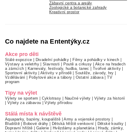
Zábavní centra a areály
Zoologické a botanické zahrady
Kreativní prostor
Co najdete na Ententýky.cz
Akce pro děti
Stálé expozice
|
Divadelní pohádky
|
Filmy a pohádky v kinech
|
Výstavy a veletrhy
|
Slavnosti
|
Poutě a cirkusy
|
Akce na hradech
a zámcích
|
Karnevaly, festivaly, hudba, tanec
|
Tvořivé aktivity
|
Sportovní aktivity
|
Aktivity v přírodě
|
Soutěže, závody, hry
|
Vzdělávání
|
Pobytové akce a tábory
|
Ostatní zábava
|
TV
program
Tipy na výlet
Výlety se sportem
|
Cyklotrasy
|
Naučné výlety
|
Výlety za historií
|
Výlety za zábavou
|
Výlety přírodou
Stálá místa k návštěvě
Aquaparky, bazény, koupaliště
|
Army a vojenské prostory
|
Bludiště
|
Bobové dráhy
|
Dětská hřiště venkovní
|
Dětské koutky
|
Dopravní hřiště
|
Galerie
|
Hvězdárny a planetária
|
Hrady, zámky,