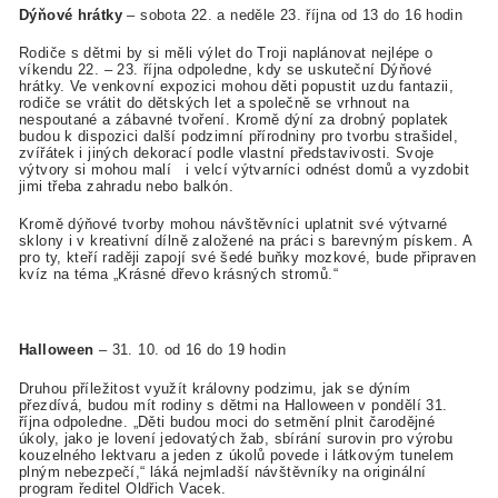
Dýňové hrátky
– sobota 22. a neděle 23. října od 13 do 16 hodin
Rodiče s dětmi by si měli výlet do Troji naplánovat nejlépe o
víkendu 22. – 23. října odpoledne, kdy se uskuteční Dýňové
hrátky. Ve venkovní expozici mohou děti popustit uzdu fantazii,
rodiče se vrátit do dětských let a společně se vrhnout na
nespoutané a zábavné tvoření. Kromě dýní za drobný poplatek
budou k dispozici další podzimní přírodniny pro tvorbu strašidel,
zvířátek i jiných dekorací podle vlastní představivosti. Svoje
výtvory si mohou malí i velcí výtvarníci odnést domů a vyzdobit
jimi třeba zahradu nebo balkón.
Kromě dýňové tvorby mohou návštěvníci uplatnit své výtvarné
sklony i v kreativní dílně založené na práci s barevným pískem. A
pro ty, kteří raději zapojí své šedé buňky mozkové, bude připraven
kvíz na téma „Krásné dřevo krásných stromů.“
Halloween
– 31. 10. od 16 do 19 hodin
Druhou příležitost využít královny podzimu, jak se dýním
přezdívá, budou mít rodiny s dětmi na Halloween v pondělí 31.
října odpoledne. „Děti budou moci do setmění plnit čarodějné
úkoly, jako je lovení jedovatých žab, sbírání surovin pro výrobu
kouzelného lektvaru a jeden z úkolů povede i látkovým tunelem
plným nebezpečí,“ láká nejmladší návštěvníky na originální
program ředitel Oldřich Vacek.