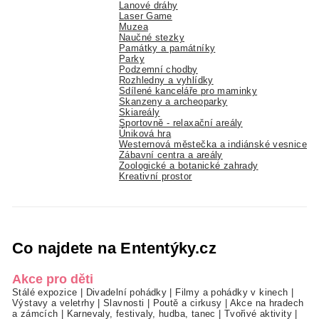
Lanové dráhy
Laser Game
Muzea
Naučné stezky
Památky a památníky
Parky
Podzemní chodby
Rozhledny a vyhlídky
Sdílené kanceláře pro maminky
Skanzeny a archeoparky
Skiareály
Sportovně - relaxační areály
Úniková hra
Westernová městečka a indiánské vesnice
Zábavní centra a areály
Zoologické a botanické zahrady
Kreativní prostor
Co najdete na Ententýky.cz
Akce pro děti
Stálé expozice
|
Divadelní pohádky
|
Filmy a pohádky v kinech
|
Výstavy a veletrhy
|
Slavnosti
|
Poutě a cirkusy
|
Akce na hradech
a zámcích
|
Karnevaly, festivaly, hudba, tanec
|
Tvořivé aktivity
|