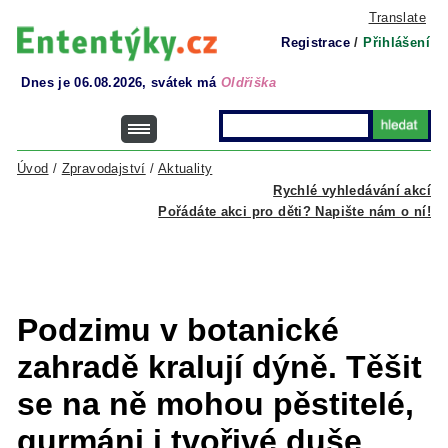
Translate
Registrace
/
Přihlášení
Dnes je 06.08.2026, svátek má
Oldřiška
Úvod
/
Zpravodajství
/
Aktuality
Rychlé vyhledávání akcí
Pořádáte akci pro děti? Napište nám o ní!
Podzimu v botanické
zahradě kralují dýně. Těšit
se na ně mohou pěstitelé,
gurmáni i tvořivé duše