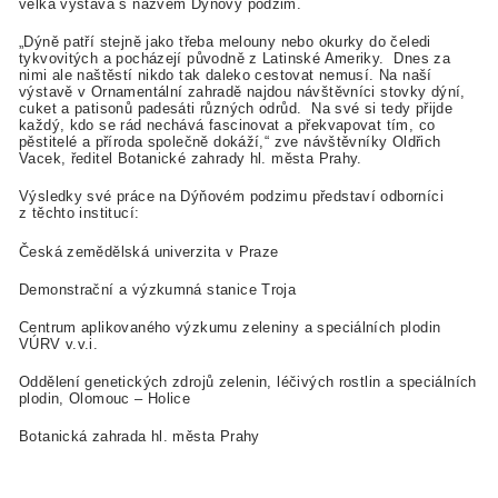
velká výstava s názvem Dýňový podzim.
„Dýně patří stejně jako třeba melouny nebo okurky do čeledi
tykvovitých a pocházejí původně z Latinské Ameriky. Dnes za
nimi ale naštěstí nikdo tak daleko cestovat nemusí. Na naší
výstavě v Ornamentální zahradě najdou návštěvníci stovky dýní,
cuket a patisonů padesáti různých odrůd. Na své si tedy přijde
každý, kdo se rád nechává fascinovat a překvapovat tím, co
pěstitelé a příroda společně dokáží,“ zve návštěvníky Oldřich
Vacek, ředitel Botanické zahrady hl. města Prahy.
Výsledky své práce na Dýňovém podzimu představí odborníci
z těchto institucí:
Česká zemědělská univerzita v Praze
Demonstrační a výzkumná stanice Troja
Centrum aplikovaného výzkumu zeleniny a speciálních plodin
VÚRV v.v.i.
Oddělení genetických zdrojů zelenin, léčivých rostlin a speciálních
plodin, Olomouc – Holice
Botanická zahrada hl. města Prahy