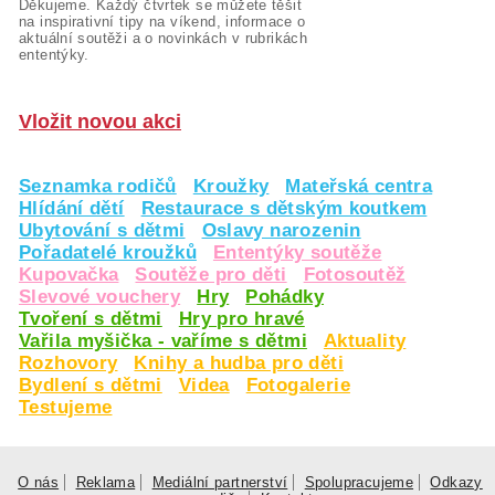
Děkujeme. Každý čtvrtek se můžete těšit
na inspirativní tipy na víkend, informace o
aktuální soutěži a o novinkách v rubrikách
ententýky.
Vložit novou akci
Seznamka rodičů
Kroužky
Mateřská centra
Hlídání dětí
Restaurace s dětským koutkem
Ubytování s dětmi
Oslavy narozenin
Pořadatelé kroužků
Ententýky soutěže
Kupovačka
Soutěže pro děti
Fotosoutěž
Slevové vouchery
Hry
Pohádky
Tvoření s dětmi
Hry pro hravé
Vařila myšička - vaříme s dětmi
Aktuality
Rozhovory
Knihy a hudba pro děti
Bydlení s dětmi
Videa
Fotogalerie
Testujeme
O nás
Reklama
Mediální partnerství
Spolupracujeme
Odkazy