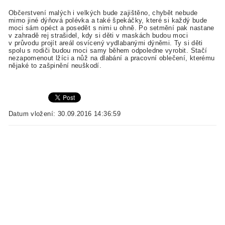
Občerstvení malých i velkých bude zajištěno, chybět nebude
mimo jiné dýňová polévka a také špekáčky, které si každý bude
moci sám opéct a posedět s nimi u ohně. Po setmění pak nastane
v zahradě rej strašidel, kdy si děti v maskách budou moci
v průvodu projít areál osvícený vydlabanými dýněmi. Ty si děti
spolu s rodiči budou moci samy během odpoledne vyrobit. Stačí
nezapomenout lžíci a nůž na dlabání a pracovní oblečení, kterému
nějaké to zašpinění neuškodí.
Datum vložení: 30.09.2016 14:36:59