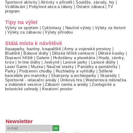
Sportovní aktivity
|
Aktivity v přírodě
|
Soutěže, závody, hry
|
Vzdělávání
|
Pobytové akce a tábory
|
Ostatní zábava
|
TV
program
Tipy na výlet
Výlety se sportem
|
Cyklotrasy
|
Naučné výlety
|
Výlety za historií
|
Výlety za zábavou
|
Výlety přírodou
Stálá místa k návštěvě
Aquaparky, bazény, koupaliště
|
Army a vojenské prostory
|
Bludiště
|
Bobové dráhy
|
Dětská hřiště venkovní
|
Dětské koutky
|
Dopravní hřiště
|
Galerie
|
Hvězdárny a planetária
|
Hrady, zámky,
tvrze
|
In-line dráhy
|
Jeskyně
|
Lanové parky
|
Lanové dráhy
|
Laser Game
|
Muzea
|
Naučné stezky
|
Památky a památníky
|
Parky
|
Podzemní chodby
|
Rozhledny a vyhlídky
|
Sdílené
kanceláře pro maminky
|
Skanzeny a archeoparky
|
Skiareály
|
Sportovně - relaxační areály
|
Úniková hra
|
Westernová městečka
a indiánské vesnice
|
Zábavní centra a areály
|
Zoologické a
botanické zahrady
|
Kreativní prostor
Newsletter