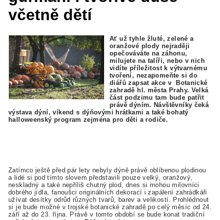
včetně dětí
Ať už tyhle žluté, zelené a
oranžové plody nejraději
opečováváte na záhonu,
milujete na talíři, nebo v nich
vidíte příležitost k výtvarnému
tvoření, nezapomeňte si do
diářů zapsat akce v Botanické
zahradě hl. města Prahy. Velká
část podzimu tam bude patřit
právě dýním. Návštěvníky čeká
výstava dýní, víkend s dýňovými hrátkami a také bohatý
halloweenský program zejména pro děti a rodiče.
Zatímco ještě před pár lety nebyly dýně právě oblíbenou plodinou
a lidé si pod tímto slovem představili pouze velký, oranžový,
neskladný a také nepříliš chutný plod, dnes si mohou milovníci
dobrého jídla, fanoušci originálních dekorací i zapálení zahrádkáři
užívat desítky odrůd různých tvarů, barev a velikostí. Prohlédnout
si je bude možné v trojské botanické zahradě po celý měsíc od 24.
září až do 23. října. Právě v tomto období se bude konat tradiční