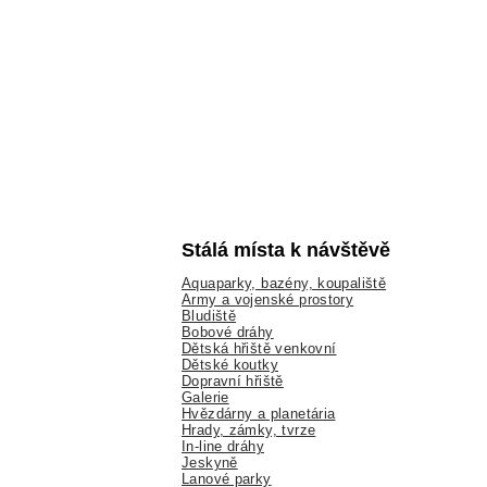
Stálá místa k návštěvě
Aquaparky, bazény, koupaliště
Army a vojenské prostory
Bludiště
Bobové dráhy
Dětská hřiště venkovní
Dětské koutky
Dopravní hřiště
Galerie
Hvězdárny a planetária
Hrady, zámky, tvrze
In-line dráhy
Jeskyně
Lanové parky