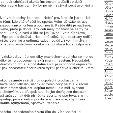
e, pak odcházeli akorát frustrovaní a děsili se další
Dětsk
 děti hlavně bavit a měly by po něm zažívat pocit uvolnění a
Děts
Dopra
Galer
itivní vztah rodiny ke sportu. Neboť právě rodiče jsou ti, kdo
Hvězd
ou těmi, kdo dítě přivádí ke sportu. Velmi důležité je, aby
Hrady
zábavou a nikoli drilem a povinností. Každé dítě je nadšené,
In-li
ého, proto je dobré, aby děti měly možnost se samy na
Jesk
portu, který je baví a líbí se jim,“ uvádí Iveta Klečková,
Lano
 Ego-test, a dodává: „Nesmírně důležité je ze strany rodičů
Lano
štěv tréninků a upřímná radost rodičů z i velmi malých
Lase
ji k lepším výsledkům a radosti z pohybu a bude podporovat
Muze
Nauč
Pamá
Park
e fyzické zdraví. Jenom díky pravidelnému pohybu se mohou
Podz
ž díky tomu podporujeme svůj imunitní systém. Nedostatek
Rozhl
dravotních obtíží a podstatně snižuje schopnost organismu
Sdíle
 pak nedostatek sportovního vyžití přispívá k obezitě, která
Skan
Skiar
Sport
, pokud vezmete své děti při odpolední procházce na
Úniko
pravte něco lehčího, například zeleninový salát s kuřecím
Weste
om dětem sladkosti odpírat neměli, ale měli bychom
Zábav
u a především za předpokladu, že jim dopřejeme dostatek
Zoolo
ší způsob, jak děti přimět ke sportu, je sportovat s nimi.
Kreat
ortují, pouze sedí u počítače a u televize, chybí také
Hanka Kynychová
, sportovní trenérka.
našeho každodenního života čím dál více vytrácí, si