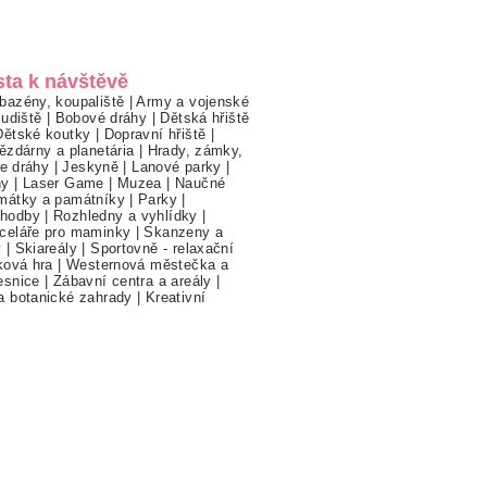
sta k návštěvě
bazény, koupaliště
|
Army a vojenské
ludiště
|
Bobové dráhy
|
Dětská hřiště
Dětské koutky
|
Dopravní hřiště
|
ězdárny a planetária
|
Hrady, zámky,
ne dráhy
|
Jeskyně
|
Lanové parky
|
hy
|
Laser Game
|
Muzea
|
Naučné
mátky a památníky
|
Parky
|
hodby
|
Rozhledny a vyhlídky
|
celáře pro maminky
|
Skanzeny a
y
|
Skiareály
|
Sportovně - relaxační
ková hra
|
Westernová městečka a
esnice
|
Zábavní centra a areály
|
a botanické zahrady
|
Kreativní