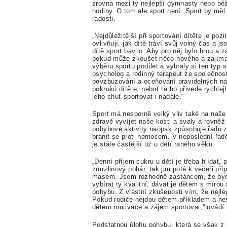
zrovna mezi ty nejlepší gymnasty nebo běžc
hodiny. O tom ale sport není. Sport by měl
radosti.
„Nejdůležitější při sportování dítěte je poz
ovlivňují, jak dítě tráví svůj volný čas a js
dítě sport bavilo. Aby pro něj bylo hrou a 
pokud může zkoušet něco nového a zajímav
výběru sportu podílet a vybraly si ten typ s
psycholog a rodinný terapeut ze společnost
povzbuzování a oceňování pravidelných náv
pokroků dítěte, neboť ta ho přivede rychle
jeho chuť sportovat i nadále.“
Sport má nesporně velký vliv také na naš
zdravě vyvíjet naše kosti a svaly a rovně
pohybové aktivity naopak způsobuje řadu z
bránit se proti nemocem. V neposlední řadě
je stále častější už u dětí raného věku.
„Denní příjem cukru u dětí je třeba hlídat
zmrzlinový pohár, tak jim poté k večeři při
masem. Jsem rozhodně zastáncem, že bych
vybírat ty kvalitní, dávat je dětem s míro
pohybu. Z vlastní zkušenosti vím, že nejlep
Pokud rodiče nejdou dětem příkladem a nesp
dětem motivace a zájem sportovat,“ uvádí
Podstatnou úlohu pohybu, která se však z 