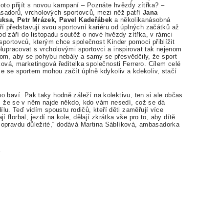
oto přijít s novou kampaní – Poznáte hvězdy zítřka? –
asadorů, vrcholových sportovců, mezi něž patří
Jana
uksa, Petr Mrázek, Pavel Kadeřábek
a několikanásobná
eří představují svou sportovní kariéru od úplných začátků až
od září do listopadu soutěž o nové hvězdy zítřka, v rámci
portovců, kterým chce společnost Kinder pomoci přiblížit
upracovat s vrcholovými sportovci a inspirovat tak nejenom
v tom, aby se pohybu nebály a samy se přesvědčily, že sport
ová, marketingová ředitelka společnosti Ferrero. Cílem celé
e se sportem mohou začít úplně kdykoliv a kdekoliv, stačí
 ho baví. Pak taky hodně záleží na kolektivu, ten si ale občas
, že se v něm najde někdo, kdo vám nesedí, což se dá
ílu. Teď vidím spoustu rodičů, kteří děti zaměřují více
í florbal, jezdí na kole, dělají zkrátka vše pro to, aby dítě
 je opravdu důležité,“ dodává Martina Sáblíková, ambasadorka
z