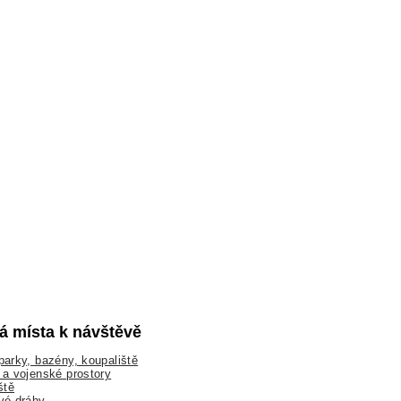
lá místa k návštěvě
arky, bazény, koupaliště
a vojenské prostory
ště
vé dráhy