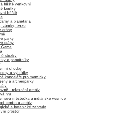
á hřiště venkovní
ké koutky
vní hřiště
ie
árny a planetária
, zámky, tvrze
ne dráhy
yně
vé parky
vé dráhy
r Game
a
né stezky
tky a památníky
y
emní chodby
edny a vyhlídky
né kanceláře pro maminky
zeny a archeoparky
eály
ovně - relaxační areály
vá hra
rnová městečka a indiánské vesnice
ní centra a areály
gické a botanické zahrady
ivní prostor