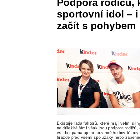
Podpora rodičů,
sportovní idol – 
začít s pohybem
Existuje řada faktorů, které mají velmi sil
nejdůležitějšími však jsou podpora rodičů, d
všichni pamatujeme povinné hodiny tělocvi
hrazdě před všemi spolužáky nebo zaběhnout