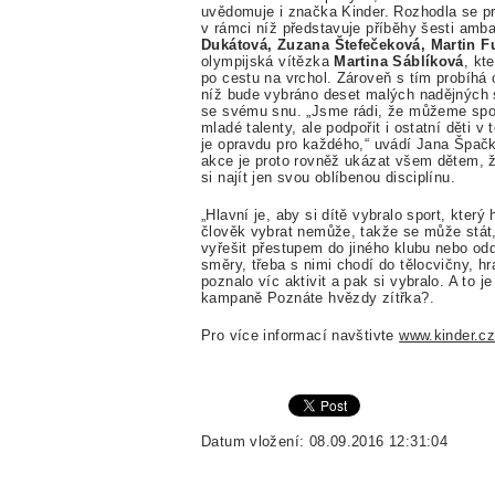
uvědomuje i značka Kinder. Rozhodla se pr
v rámci níž představuje příběhy šesti amb
Dukátová, Zuzana Štefečeková, Martin F
olympijská vítězka
Martina Sáblíková
, kt
po cestu na vrchol. Zároveň s tím probíhá 
níž bude vybráno deset malých nadějných s
se svému snu. „Jsme rádi, že můžeme spol
mladé talenty, ale podpořit i ostatní děti 
je opravdu pro každého,“ uvádí Jana Špačk
akce je proto rovněž ukázat všem dětem, ž
si najít jen svou oblíbenou disciplínu.
„Hlavní je, aby si dítě vybralo sport, který
člověk vybrat nemůže, takže se může stát
vyřešit přestupem do jiného klubu nebo odd
směry, třeba s nimi chodí do tělocvičny, hraj
poznalo víc aktivit a pak si vybralo. A to
kampaně Poznáte hvězdy zítřka?.
Pro více informací navštivte
www.kinder.c
Datum vložení: 08.09.2016 12:31:04