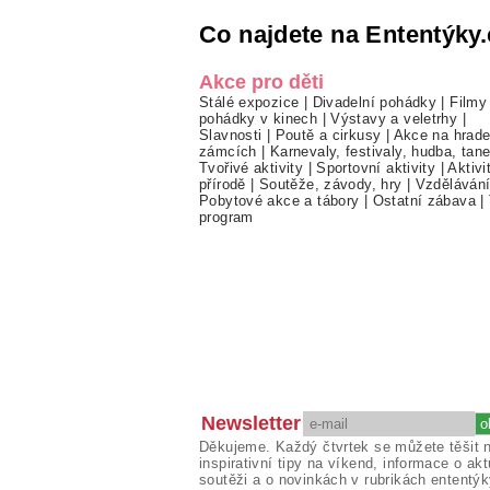
Co najdete na Ententýky.
Akce pro děti
Stálé expozice
|
Divadelní pohádky
|
Filmy
pohádky v kinech
|
Výstavy a veletrhy
|
Slavnosti
|
Poutě a cirkusy
|
Akce na hrade
zámcích
|
Karnevaly, festivaly, hudba, tan
Tvořivé aktivity
|
Sportovní aktivity
|
Aktivi
přírodě
|
Soutěže, závody, hry
|
Vzděláván
Pobytové akce a tábory
|
Ostatní zábava
|
program
Newsletter
Děkujeme. Každý čtvrtek se můžete těšit 
inspirativní tipy na víkend, informace o akt
soutěži a o novinkách v rubrikách ententýk