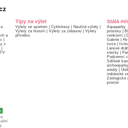
cz
Tipy na výlet
Stálá mí
 a
Výlety se sportem
|
Cyklotrasy
|
Naučné výlety
|
Aquaparky, 
Výlety za historií
|
Výlety za zábavou
|
Výlety
prostory
|
B
ch a
přírodou
venkovní
|
ec
|
Galerie
|
Hv
ty v
tvrze
|
In-li
í
|
Lanové drá
TV
stezky
|
Pa
Podzemní c
Sdílené kan
archeopark
areály
|
Úni
indiánské v
Zoologické 
prostor
na
uální
y.