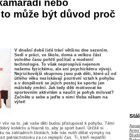
 kamarádi nebo
i to může být důvod proč
V dnešní době lidé tráví většinu dne sezením.
Sedí v práci, ve škole, doma a velkou část
volného času pohltí počítač a moderní
technologie. To však neprospívá nejenom
našemu fyzickému, ale ani psychickému vývoji.
Nejrizikovější skupinou jsou pak děti, které už od
útlého věku nezískávají pozitivní vztah k pohybu
a v dospělosti se jejich postoj ke sportu jen
málokdy změní. Jak tedy děti motivovat ke
sportovním aktivitám a naučit je pohyb milovat?
Začněte u sebe a jeďte s nimi třeba někam na
výlet!
Stá
ný vliv na to, jak vaše děti budou přistupovat k pohybu. Těmi
Aquap
obrý kolektiv a hlavně to, aby je sport bavil. Určitě si
Army 
ku na základních školách, kde nás nutili dělat výmyky na
Bludi
 patnáctistovku za co nejlepší čas. Ti, kteří nepatřili
Bobo