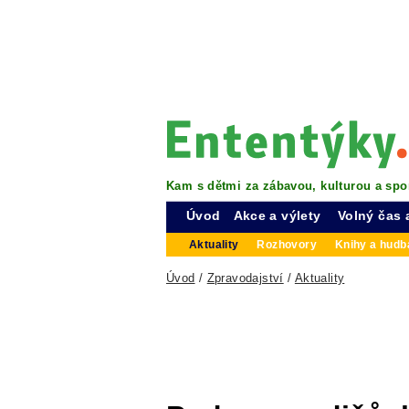
Kam s dětmi za zábavou, kulturou a spo
Úvod
Akce a výlety
Volný čas 
Aktuality
Rozhovory
Knihy a hudba
Úvod
/
Zpravodajství
/
Aktuality