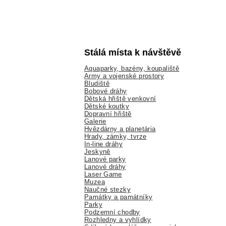
Stálá místa k návštěvě
Aquaparky, bazény, koupaliště
Army a vojenské prostory
Bludiště
Bobové dráhy
Dětská hřiště venkovní
Dětské koutky
Dopravní hřiště
Galerie
Hvězdárny a planetária
Hrady, zámky, tvrze
In-line dráhy
Jeskyně
Lanové parky
Lanové dráhy
Laser Game
Muzea
Naučné stezky
Památky a památníky
Parky
Podzemní chodby
Rozhledny a vyhlídky