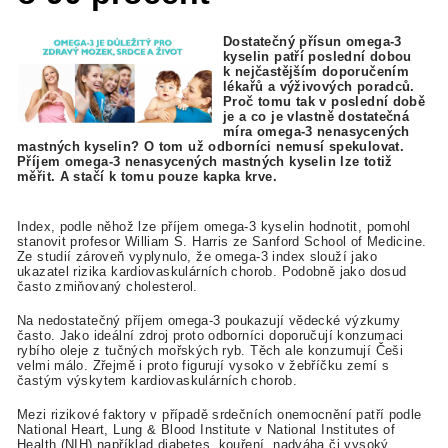
Dostatečný přísun omega-3
kyselin patří poslední dobou
k nejčastějším doporučením
lékařů a výživových poradců.
Proč tomu tak v poslední době
je a co je vlastně dostatečná
míra omega-3 nenasycených
mastných kyselin? O tom už odborníci nemusí spekulovat.
Příjem omega-3 nenasycených mastných kyselin lze totiž
měřit. A stačí k tomu pouze kapka krve.
Index, podle něhož lze příjem omega-3 kyselin hodnotit, pomohl
stanovit profesor William S. Harris ze Sanford School of Medicine.
Ze studií zároveň vyplynulo, že omega-3 index slouží jako
ukazatel rizika kardiovaskulárních chorob. Podobně jako dosud
často zmiňovaný cholesterol.
Na nedostatečný příjem omega-3 poukazují vědecké výzkumy
často. Jako ideální zdroj proto odborníci doporučují konzumaci
rybího oleje z tučných mořských ryb. Těch ale konzumují Češi
velmi málo. Zřejmě i proto figurují vysoko v žebříčku zemí s
častým výskytem kardiovaskulárních chorob.
Mezi rizikové faktory v případě srdečních onemocnění patří podle
National Heart, Lung & Blood Institute v National Institutes of
Health (NIH) například diabetes, kouření, nadváha či vysoký