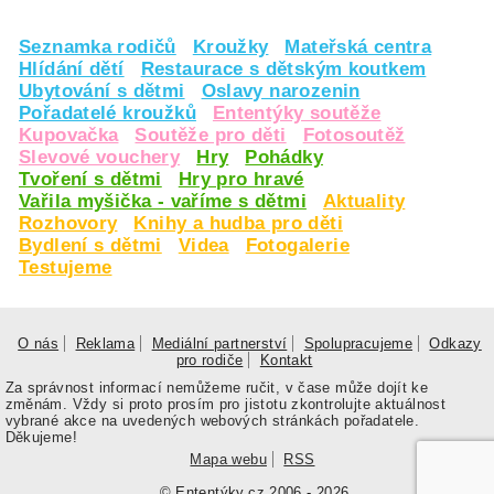
Seznamka rodičů
Kroužky
Mateřská centra
Hlídání dětí
Restaurace s dětským koutkem
Ubytování s dětmi
Oslavy narozenin
Pořadatelé kroužků
Ententýky soutěže
Kupovačka
Soutěže pro děti
Fotosoutěž
Slevové vouchery
Hry
Pohádky
Tvoření s dětmi
Hry pro hravé
Vařila myšička - vaříme s dětmi
Aktuality
Rozhovory
Knihy a hudba pro děti
Bydlení s dětmi
Videa
Fotogalerie
Testujeme
O nás
Reklama
Mediální partnerství
Spolupracujeme
Odkazy
pro rodiče
Kontakt
Za správnost informací nemůžeme ručit, v čase může dojít ke
změnám. Vždy si proto prosím pro jistotu zkontrolujte aktuálnost
vybrané akce na uvedených webových stránkách pořadatele.
Děkujeme!
Mapa webu
RSS
© Ententýky.cz 2006 - 2026