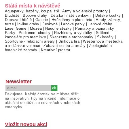
Stálá místa k návštěvě
Aquaparky, bazény, koupaliště
|
Army a vojenské prostory
|
Bludiště
|
Bobové dráhy
|
Dětská hřiště venkovní
|
Dětské koutky
|
Dopravní hřiště
|
Galerie
|
Hvězdárny a planetária
|
Hrady, zámky,
tvrze
|
In-line dráhy
|
Jeskyně
|
Lanové parky
|
Lanové dráhy
|
Laser Game
|
Muzea
|
Naučné stezky
|
Památky a památníky
|
Parky
|
Podzemní chodby
|
Rozhledny a vyhlídky
|
Sdílené
kanceláře pro maminky
|
Skanzeny a archeoparky
|
Skiareály
|
Sportovně - relaxační areály
|
Úniková hra
|
Westernová městečka
a indiánské vesnice
|
Zábavní centra a areály
|
Zoologické a
botanické zahrady
|
Kreativní prostor
Newsletter
Děkujeme. Každý čtvrtek se můžete těšit
na inspirativní tipy na víkend, informace o
aktuální soutěži a o novinkách v rubrikách
ententýky.
Vložit novou akci