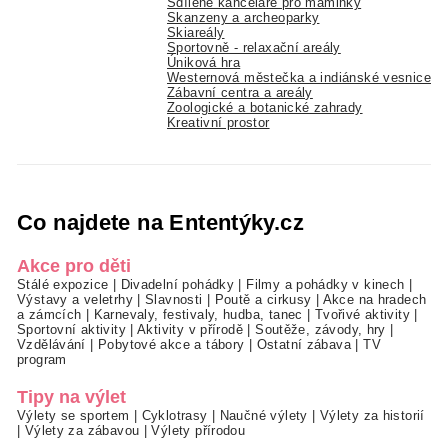
Sdílené kanceláře pro maminky
Skanzeny a archeoparky
Skiareály
Sportovně - relaxační areály
Úniková hra
Westernová městečka a indiánské vesnice
Zábavní centra a areály
Zoologické a botanické zahrady
Kreativní prostor
Co najdete na Ententýky.cz
Akce pro děti
Stálé expozice
|
Divadelní pohádky
|
Filmy a pohádky v kinech
|
Výstavy a veletrhy
|
Slavnosti
|
Poutě a cirkusy
|
Akce na hradech
a zámcích
|
Karnevaly, festivaly, hudba, tanec
|
Tvořivé aktivity
|
Sportovní aktivity
|
Aktivity v přírodě
|
Soutěže, závody, hry
|
Vzdělávání
|
Pobytové akce a tábory
|
Ostatní zábava
|
TV
program
Tipy na výlet
Výlety se sportem
|
Cyklotrasy
|
Naučné výlety
|
Výlety za historií
|
Výlety za zábavou
|
Výlety přírodou