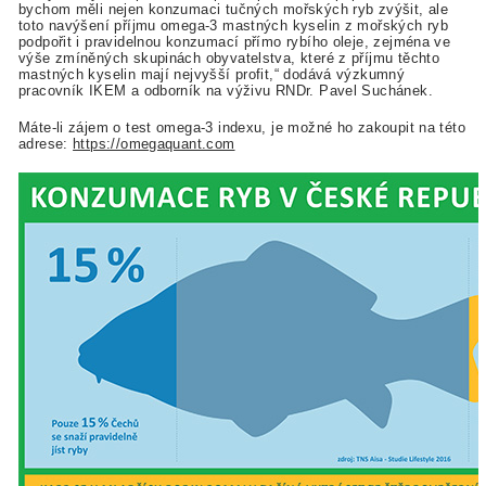
bychom měli nejen konzumaci tučných mořských ryb zvýšit, ale
toto navýšení příjmu omega-3 mastných kyselin z mořských ryb
podpořit i pravidelnou konzumací přímo rybího oleje, zejména ve
výše zmíněných skupinách obyvatelstva, které z příjmu těchto
mastných kyselin mají nejvyšší profit,“ dodává výzkumný
pracovník IKEM a odborník na výživu RNDr. Pavel Suchánek.
Máte-li zájem o test omega-3 indexu, je možné ho zakoupit na této
adrese:
https://omegaquant.com