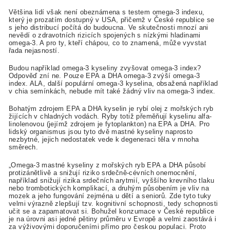
Většina lidí však není obeznámena s testem omega-3 indexu,
který je prozatím dostupný v USA, přičemž v České republice se
s jeho distribucí počítá do budoucna. Ve skutečnosti mnozí ani
nevědí o zdravotních rizicích spojených s nízkými hladinami
omega-3. A pro ty, kteří chápou, co to znamená, může vyvstat
řada nejasností.
Budou například omega-3 kyseliny zvyšovat omega-3 index?
Odpověď zní ne. Pouze EPA a DHA omega-3 zvýší omega-3
index. ALA, další populární omega-3 kyselina, obsažená například
v chia semínkách, nebude mít také žádný vliv na omega-3 index.
Bohatým zdrojem EPA a DHA kyselin je rybí olej z mořských ryb
žijících v chladných vodách. Ryby totiž přeměňují kyselinu alfa-
linolenovou (jejímž zdrojem je fytoplankton) na EPA a DHA. Pro
lidský organismus jsou tyto dvě mastné kyseliny naprosto
nezbytné, jejich nedostatek vede k degeneraci těla v mnoha
směrech.
„Omega-3 mastné kyseliny z mořských ryb EPA a DHA působí
protizánětlivě a snižují riziko srdečně-cévních onemocnění,
například snižují rizika srdečních arytmií, vyššího krevního tlaku
nebo trombotických komplikací, a druhým působením je vliv na
mozek a jeho fungování zejména u dětí a seniorů. Zde tyto tuky
velmi výrazně zlepšují tzv. kognitivní schopnosti, tedy schopnosti
učit se a zapamatovat si. Bohužel konzumace v České republice
je na úrovni asi jedné pětiny průměru v Evropě a velmi zaostává i
za výživovými doporučeními přímo pro českou populaci. Proto