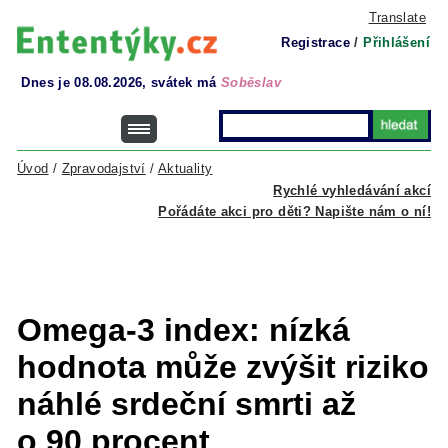
Translate
Registrace
/
Přihlášení
Dnes je 08.08.2026, svátek má
Soběslav
Úvod
/
Zpravodajství
/
Aktuality
Rychlé vyhledávání akcí
Pořádáte akci pro děti? Napište nám o ní!
Omega-3 index: nízká
hodnota může zvýšit riziko
náhlé srdeční smrti až
o 90 procent