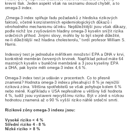
krevní tlak. Jeden aspekt však na seznamu dosud chyběl, a to
omega-3 index.
„Omega-3 index splňuje řadu požadavků z hlediska rizikových
faktorů, včetně konzistentních epidemiologických důkazů i
věrohodného mechanismu účinku. Nejdůležitější jsou však důkazy,
podle nichž lze zvyšováním hladiny omega-3 kyselin snížit rizika
srdečních příhod. Jinými slovy, mohlo by to být stejně důležité,
ne-li důležitější než hladina cholesterolu,“ tvrdí profesor William S.
Harris.
Indexový test je jednoduše měřítkem množství EPA a DHA v krvi,
konkrétně membrán červených krvinek. Například pokud máte 64
mastných kyselin v buněčné membráně a 3 jsou kyseliny EPA
a DHA, pak byste měli omega-3 index 4,6 %.
Omega-3 index test je udáván v procentech. Co to přesně
znamená? Hodnota omega-3 indexu přesahující 8 % je nejnižší
riziková zóna. Většina spotřebitelů se však pohybuje kolem 6 %
nebo méně. Kupříkladu v USA nepřesáhne u většiny lidí hodnota
4 %, tudíž jsou vystaveni nejvyššímu riziku. Být v zóně s nízkou
hodnotou znamená až o 90 % vyšší riziko náhlé srdeční smrti.
Rizikové zóny omega-3 indexu jsou:
Vysoké riziko < 4 %
Střední riziko 4 - 8 %
Nízké riziko > 8 %