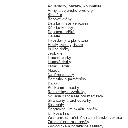
Aquaparky, bazény, koupaliště
Army a vojenské prostory
Bludiště
Bobové dráhy
Dětská hřiště venkovní
Dětské koutky
Dopravní hřiště
Galerie
Hvězdárny a planetária
Hrady, zámky, tvrze
In-line dráhy
Jeskyně
Lanové parky
Lanové dráhy
Laser Game
Muzea
Naučné stezky
Památky a památníky
Parky
Podzemní chodby
Rozhledny a vyhlídky
Sdílené kanceláře pro maminky
Skanzeny a archeoparky
Skiareály
Sportovně - relaxační areály
Úniková hra
Westernová městečka a indiánské vesnice
Zábavní centra a areály
Zoologické a botanické zahrady