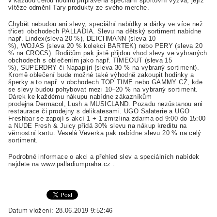
v každou celou hodinu připravena speciální sportovní výzva, jejíž
vítěze odmění Tary produkty ze svého merche.
Chybět nebudou ani slevy, speciální nabídky a dárky ve více než
třiceti obchodech PALLADIA. Slevu na dětský sortiment nabídne
např. Lindex(sleva 20 %), DEICHMANN (sleva 10
%), WOJAS (sleva 20 % kolekci BARTEK) nebo PERY (sleva 20
% na CROCS). Rodičům pak jistě přijdou vhod slevy ve vybraných
obchodech s oblečením jako např. TIMEOUT (sleva 15
%), SUPERDRY či Napapijri (sleva 30 % na vybraný sortiment).
Kromě oblečení bude možné také výhodně zakoupit hodinky a
šperky a to např. v obchodech TOP TIME nebo GAMMY CZ, kde
se slevy budou pohybovat mezi 10–20 % na vybraný sortiment.
Dárek ke každému nákupu nabídne zákazníkům
prodejna Dermacol, Lush a MUSICLAND. Pozadu nezůstanou ani
restaurace či prodejny s delikatesami. UGO Salaterie a UGO
Freshbar se zapojí s akcí 1 + 1 zmrzlina zdarma od 9:00 do 15:00
a NUDE Fresh & Juicy přidá 30% slevu na nákup kreditu na
věrnostní kartu. Veselá Veverka pak nabídne slevu 20 % na celý
sortiment.
Podrobné informace o akci a přehled slev a speciálních nabídek
najdete na www.palladiumpraha.cz .
Datum vložení: 28.06.2019 9:52:46