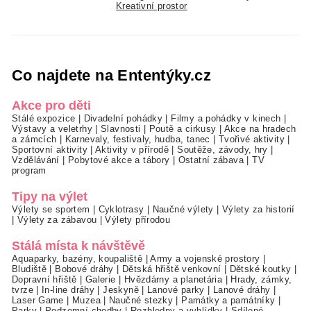
Kreativní prostor
Co najdete na Ententýky.cz
Akce pro děti
Stálé expozice
|
Divadelní pohádky
|
Filmy a pohádky v kinech
|
Výstavy a veletrhy
|
Slavnosti
|
Poutě a cirkusy
|
Akce na hradech
a zámcích
|
Karnevaly, festivaly, hudba, tanec
|
Tvořivé aktivity
|
Sportovní aktivity
|
Aktivity v přírodě
|
Soutěže, závody, hry
|
Vzdělávání
|
Pobytové akce a tábory
|
Ostatní zábava
|
TV
program
Tipy na výlet
Výlety se sportem
|
Cyklotrasy
|
Naučné výlety
|
Výlety za historií
|
Výlety za zábavou
|
Výlety přírodou
Stálá místa k návštěvě
Aquaparky, bazény, koupaliště
|
Army a vojenské prostory
|
Bludiště
|
Bobové dráhy
|
Dětská hřiště venkovní
|
Dětské koutky
|
Dopravní hřiště
|
Galerie
|
Hvězdárny a planetária
|
Hrady, zámky,
tvrze
|
In-line dráhy
|
Jeskyně
|
Lanové parky
|
Lanové dráhy
|
Laser Game
|
Muzea
|
Naučné stezky
|
Památky a památníky
|
Parky
|
Podzemní chodby
|
Rozhledny a vyhlídky
|
Sdílené