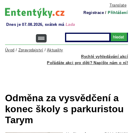
Translate
Registrace
/
Přihlášení
Dnes je 07.08.2026, svátek má
Lada
Úvod
/
Zpravodajství
/
Aktuality
Rychlé vyhledávání akcí
Pořádáte akci pro děti? Napište nám o ní!
Odměna za vysvědčení a
konec školy s parkuristou
Tarym