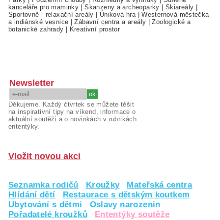
kanceláře pro maminky
|
Skanzeny a archeoparky
|
Skiareály
|
Sportovně - relaxační areály
|
Úniková hra
|
Westernová městečka
a indiánské vesnice
|
Zábavní centra a areály
|
Zoologické a
botanické zahrady
|
Kreativní prostor
Newsletter
Děkujeme. Každý čtvrtek se můžete těšit
na inspirativní tipy na víkend, informace o
aktuální soutěži a o novinkách v rubrikách
ententýky.
Vložit novou akci
Seznamka rodičů
Kroužky
Mateřská centra
Hlídání dětí
Restaurace s dětským koutkem
Ubytování s dětmi
Oslavy narozenin
Pořadatelé kroužků
Ententýky soutěže