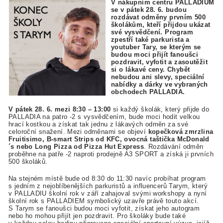
V nákupním centru PALLADIUM
se v pátek 28. 6. budou
rozdávat odměny prvním 500
školákům, kteří přijdou ukázat
své vysvědčení. Program
zpestří také parkurista a
youtuber Tary, se kterým se
budou moci přijít fanoušci
pozdravit, vyfotit a zasoutěžit
si o lákavé ceny. Chybět
nebudou ani slevy, speciální
nabídky a dárky ve vybraných
obchodech PALLADIA.
V pátek 28. 6. mezi 8:30 – 13:00
si každý školák, který přijde do
PALLADIA na patro -2 s vysvědčením, bude moci hodit velkou
hrací kostkou a získat tak jednu z lákavých odměn za své
celoroční snažení. Mezi odměnami se objeví
kopečková zmrzlina
Fruitisimo, B-smart Strips od KFC, ovocná taštička McDonald
´s nebo Long Pizza od Pizza Hut Express
. Rozdávání odměn
proběhne na patře -2 naproti prodejně A3 SPORT a získá ji prvních
500 školáků.
Na stejném místě bude od 8:30 do 11:30 navíc probíhat program
s jedním z nejoblíbenějších parkuristů a influencerů Tarym, který
v PALLADIU školní rok v září zahajoval svými workshopy a nyní
školní rok s PALLADIEM symbolický uzavře právě touto akcí.
S Tarym se fanoušci budou moci vyfotit, získat jeho autogram
nebo ho mohou přijít jen pozdravit. Pro školáky bude také