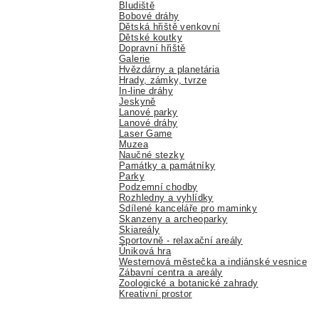
Bludiště
Bobové dráhy
Dětská hřiště venkovní
Dětské koutky
Dopravní hřiště
Galerie
Hvězdárny a planetária
Hrady, zámky, tvrze
In-line dráhy
Jeskyně
Lanové parky
Lanové dráhy
Laser Game
Muzea
Naučné stezky
Památky a památníky
Parky
Podzemní chodby
Rozhledny a vyhlídky
Sdílené kanceláře pro maminky
Skanzeny a archeoparky
Skiareály
Sportovně - relaxační areály
Úniková hra
Westernová městečka a indiánské vesnice
Zábavní centra a areály
Zoologické a botanické zahrady
Kreativní prostor