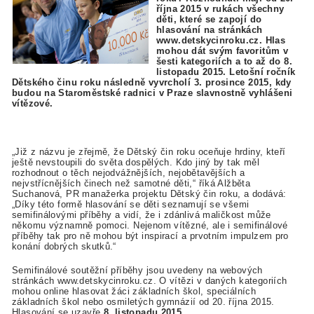
října 2015 v rukách všechny
děti, které se zapojí do
hlasování na stránkách
www.detskycinroku.cz. Hlas
mohou dát svým favoritům v
šesti kategoriích a to až do 8.
listopadu 2015. Letošní ročník
Dětského činu roku následně vyvrcholí 3. prosince 2015, kdy
budou na Staroměstské radnici v Praze slavnostně vyhlášeni
vítězové.
„Již z názvu je zřejmě, že Dětský čin roku oceňuje hrdiny, kteří
ještě nevstoupili do světa dospělých. Kdo jiný by tak měl
rozhodnout o těch nejodvážnějších, nejobětavějších a
nejvstřícnějších činech než samotné děti,“ říká Alžběta
Suchanová, PR manažerka projektu Dětský čin roku, a dodává:
„Díky této formě hlasování se děti seznamují se všemi
semifinálovými příběhy a vidí, že i zdánlivá maličkost může
někomu významně pomoci. Nejenom vítězné, ale i semifinálové
příběhy tak pro ně mohou být inspirací a prvotním impulzem pro
konání dobrých skutků.“
Semifinálové soutěžní příběhy jsou uvedeny na webových
stránkách www.detskycinroku.cz. O vítězi v daných kategoriích
mohou online hlasovat žáci základních škol, speciálních
základních škol nebo osmiletých gymnázií od 20. října 2015.
Hlasování se uzavře
8. listopadu 2015
.