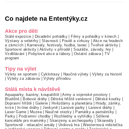
Co najdete na Ententýky.cz
Akce pro děti
Stálé expozice
|
Divadelní pohádky
|
Filmy a pohádky v kinech
|
Výstavy a veletrhy
|
Slavnosti
|
Poutě a cirkusy
|
Akce na hradech
a zámcích
|
Karnevaly, festivaly, hudba, tanec
|
Tvořivé aktivity
|
Sportovní aktivity
|
Aktivity v přírodě
|
Soutěže, závody, hry
|
Vzdělávání
|
Pobytové akce a tábory
|
Ostatní zábava
|
TV
program
Tipy na výlet
Výlety se sportem
|
Cyklotrasy
|
Naučné výlety
|
Výlety za historií
|
Výlety za zábavou
|
Výlety přírodou
Stálá místa k návštěvě
Aquaparky, bazény, koupaliště
|
Army a vojenské prostory
|
Bludiště
|
Bobové dráhy
|
Dětská hřiště venkovní
|
Dětské koutky
|
Dopravní hřiště
|
Galerie
|
Hvězdárny a planetária
|
Hrady, zámky,
tvrze
|
In-line dráhy
|
Jeskyně
|
Lanové parky
|
Lanové dráhy
|
Laser Game
|
Muzea
|
Naučné stezky
|
Památky a památníky
|
Parky
|
Podzemní chodby
|
Rozhledny a vyhlídky
|
Sdílené
kanceláře pro maminky
|
Skanzeny a archeoparky
|
Skiareály
|
Sportovně - relaxační areály
|
Úniková hra
|
Westernová městečka