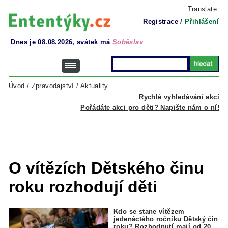
Translate
Registrace
/
Přihlášení
Dnes je 08.08.2026, svátek má
Soběslav
Úvod
/
Zpravodajství
/
Aktuality
Rychlé vyhledávání akcí
Pořádáte akci pro děti? Napište nám o ní!
O vítězích Dětského činu
roku rozhodují děti
Kdo se stane vítězem
jedenáctého ročníku Dětský čin
roku? Rozhodnutí mají od 20.