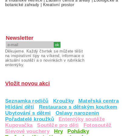
a indiánské vesnice
|
Zábavní centra a areály
|
Zoologické a
botanické zahrady
|
Kreativní prostor
Newsletter
Děkujeme. Každý čtvrtek se můžete těšit
na inspirativní tipy na víkend, informace o
aktuální soutěži a o novinkách v rubrikách
ententýky.
Vložit novou akci
Seznamka rodičů
Kroužky
Mateřská centra
Hlídání dětí
Restaurace s dětským koutkem
Ubytování s dětmi
Oslavy narozenin
Pořadatelé kroužků
Ententýky soutěže
Kupovačka
Soutěže pro děti
Fotosoutěž
Slevové vouchery
Hry
Pohádky