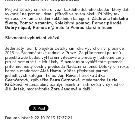
Projekt Dětský čin roku si váží každého dobrého skutku, který děti
vykonají na pomoc lidem i přírodě ve svém okolí. Příběhy tak
vyhlašuje v rámci sedmi základních kategorií:
Záchrana lidského
života
,
Pomoc ostatním, Kolektivní pomoc, Pomoc přírodě
,
Dobrý nápad, Pomoc n@ netu
či
Pomoc starším lidem
.
Slavnostní vyhlášení vítězů
Jedenáctý ročník projektu Dětský čin roku vyvrcholí 3. prosince
2015 na Staroměstské radnici v Praze. Za přítomnosti patronů
projektu zde budou vyhlášeni vítězové a předány hodnotné ceny
pro ně samotné i jejich školy. Slavnostním vyhlášením provede
přítomné hosty čestný předseda Nadačního fondu Dětský čin roku,
herec a moderátor
Aleš Háma
. Vítěze představí patroni
jednotlivých kategorií herec
Jan Révai
, herečka
Jitka
Čvančarová
, zpěvačka
Petra Černocká
, moderátorka
Lucie
Křížková
, vícenásobný paralympionik a mistr světa v cyklistice
Jiří Ježek
, moderátorka
Zora Jandová
a další.
Datum vložení: 22.10.2015 17:37:21