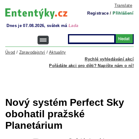
Translate
Registrace
/
Přihlášení
Dnes je 07.08.2026, svátek má
Lada
Úvod
/
Zpravodajství
/
Aktuality
Rychlé vyhledávání akcí
Pořádáte akci pro děti? Napište nám o ní!
Nový systém Perfect Sky
obohatil pražské
Planetárium