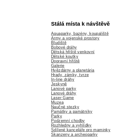
Stálá místa k návštěvě
Aquaparky, bazény, koupaliště
Army a vojenské prostory
Bludiště
Bobové dráhy
Dětská hřiště venkovní
Dětské koutky
Dopravní hřiště
Galerie
Hvězdárny a planetária
Hrady, zámky, tvrze
In-line dráhy
Jeskyně
Lanové parky
Lanové dráhy
Laser Game
Muzea
Naučné stezky
Památky a památníky
Parky
Podzemní chodby
Rozhledny a vyhlídky
Sdílené kanceláře pro maminky
Skanzeny a archeoparky