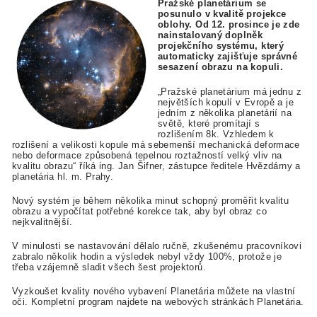
Pražské planetárium se
posunulo v kvalitě projekce
oblohy. Od 12. prosince je zde
nainstalovaný doplněk
projekčního systému, který
automaticky zajišťuje správné
sesazení obrazu na kopuli.
„Pražské planetárium má jednu z
největších kopulí v Evropě a je
jedním z několika planetárií na
světě, které promítají s
rozlišením 8k. Vzhledem k
rozlišení a velikosti kopule má sebemenší mechanická deformace
nebo deformace způsobená tepelnou roztažností velký vliv na
kvalitu obrazu“ říká ing. Jan Šifner, zástupce ředitele Hvězdárny a
planetária hl. m. Prahy.
Nový systém je během
několika minut schopný proměřit
kvalitu
obrazu a vypočítat potřebné korekce tak, aby byl obraz co
nejkvalitnější.
V minulosti se nastavování dělalo ručně, zkušenému pracovníkovi
zabralo několik hodin a výsledek nebyl vždy 100%, protože je
třeba vzájemně sladit všech šest projektorů.
Vyzkoušet kvality nového vybavení Planetária můžete na vlastní
oči. Kompletní program najdete na webových stránkách Planetária.