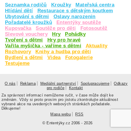
Seznamka rodičů
Kroužky
Mateřská centra
Hlídání dětí
Restaurace s dětským koutkem
Ubytování s dětmi
Oslavy narozenin
Pořadatelé kroužků
Ententýky soutěže
Kupovačka
Soutěže pro děti
Fotosoutěž
Slevové vouchery
Hry
Pohádky
Tvoření s dětmi
Hry pro hravé
Vařila myšička - vaříme s dětmi
Aktuality
Rozhovory
Knihy a hudba pro děti
Bydlení s dětmi
Videa
Fotogalerie
Testujeme
O nás
Reklama
Mediální partnerství
Spolupracujeme
Odkazy
pro rodiče
Kontakt
Za správnost informací nemůžeme ručit, v čase může dojít ke
změnám. Vždy si proto prosím pro jistotu zkontrolujte aktuálnost
vybrané akce na uvedených webových stránkách pořadatele.
Děkujeme!
Mapa webu
RSS
© Ententýky.cz 2006 - 2026