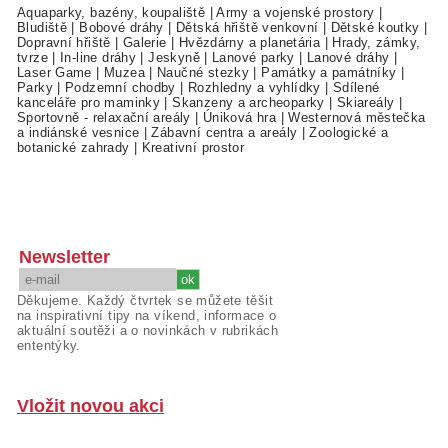
Aquaparky, bazény, koupaliště
|
Army a vojenské prostory
|
Bludiště
|
Bobové dráhy
|
Dětská hřiště venkovní
|
Dětské koutky
|
Dopravní hřiště
|
Galerie
|
Hvězdárny a planetária
|
Hrady, zámky,
tvrze
|
In-line dráhy
|
Jeskyně
|
Lanové parky
|
Lanové dráhy
|
Laser Game
|
Muzea
|
Naučné stezky
|
Památky a památníky
|
Parky
|
Podzemní chodby
|
Rozhledny a vyhlídky
|
Sdílené
kanceláře pro maminky
|
Skanzeny a archeoparky
|
Skiareály
|
Sportovně - relaxační areály
|
Úniková hra
|
Westernová městečka
a indiánské vesnice
|
Zábavní centra a areály
|
Zoologické a
botanické zahrady
|
Kreativní prostor
Newsletter
Děkujeme. Každý čtvrtek se můžete těšit
na inspirativní tipy na víkend, informace o
aktuální soutěži a o novinkách v rubrikách
ententýky.
Vložit novou akci