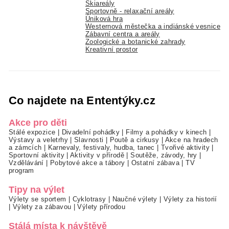
Skiareály
Sportovně - relaxační areály
Úniková hra
Westernová městečka a indiánské vesnice
Zábavní centra a areály
Zoologické a botanické zahrady
Kreativní prostor
Co najdete na Ententýky.cz
Akce pro děti
Stálé expozice
|
Divadelní pohádky
|
Filmy a pohádky v kinech
|
Výstavy a veletrhy
|
Slavnosti
|
Poutě a cirkusy
|
Akce na hradech
a zámcích
|
Karnevaly, festivaly, hudba, tanec
|
Tvořivé aktivity
|
Sportovní aktivity
|
Aktivity v přírodě
|
Soutěže, závody, hry
|
Vzdělávání
|
Pobytové akce a tábory
|
Ostatní zábava
|
TV
program
Tipy na výlet
Výlety se sportem
|
Cyklotrasy
|
Naučné výlety
|
Výlety za historií
|
Výlety za zábavou
|
Výlety přírodou
Stálá místa k návštěvě