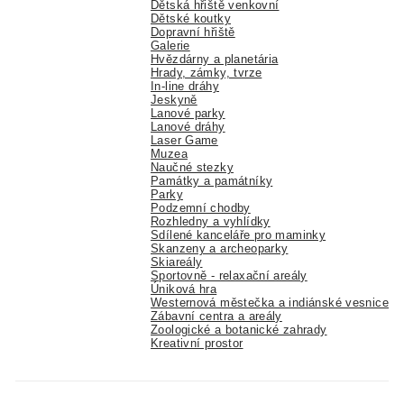
Dětská hřiště venkovní
Dětské koutky
Dopravní hřiště
Galerie
Hvězdárny a planetária
Hrady, zámky, tvrze
In-line dráhy
Jeskyně
Lanové parky
Lanové dráhy
Laser Game
Muzea
Naučné stezky
Památky a památníky
Parky
Podzemní chodby
Rozhledny a vyhlídky
Sdílené kanceláře pro maminky
Skanzeny a archeoparky
Skiareály
Sportovně - relaxační areály
Úniková hra
Westernová městečka a indiánské vesnice
Zábavní centra a areály
Zoologické a botanické zahrady
Kreativní prostor