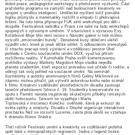
dobré praxe, pedagogické workshopy a představení výzkumů. Část
pražského programu se zamýšlí nad budoucností kreativity ve
spojení s umělou inteligencí. Umělecké myšlení totiž pomáhá
logiku průmyslu a matematiky rozšířit o empatii či překvapivá
řešení. Na toto téma připravuje FUK sérii workshopů pro děti i
dospělé. Festivalová nabídka v Praze zve také na řadu workshopů
spojených s výtvarným uměním. V souvislosti s výstavou Evy
Koťátkové Moje tělo není ostrov v Národní galerii si lidé mohou
vytvořit „emocionální bundy“. Donesené kusy oblečení ulehčí
vyjádřit věci, které je jinak těžké sdílet. S odbouráním stereotypů
či strachu pracuje nový výstavní a vzdělávací prostor Úhel
pohledu v Centru současného umění DOX, využívá přitom
rozšířenou realitu. V Kunsthalle Praha svěří komentovanou
prohlídku výstavy Markéty Magidové Moje sladká nejedlá
planeta studentům, kteří expozicí provedou své učitele či rodiče, a
odkryjí tak svůj pohled na současné umění. Na semináři
ilustrátorky a autorky animovaných filmů Galiny Miklínové se
zájemci mohou přiučit, jak vytvořit autorskou knihu nebo scénář
k filmu. Kreativní vzdělávání prostřednictvím divadla zastoupí
taneční představení Silnice č. 19. Studentky konzervatoře se
spolu s Pamětí národa inspirovaly skutečnými příběhy romských
obětí holocaustu. Tancem se vyjadřuje i Marta
Trpišovská v inscenaci Kolečko: ověřitelé, která je exkurzí do
světa optiky a relativity. Divadlo v Dlouhé organizuje interaktivní
procházku Než se rozsvítí Lucerna, cesta plná úkolů se vztahuje
k dramatu Aloise Jiráska.
Třetí ročník Festivalu umění a kreativity ve vzdělávání probíhá
opět také v mimopražských regionech. Jedna z legend české