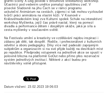
graffiti scény X-Dog povede v Broumově streetartový workshop.
Účastníci pod vedením umělce pomalují opuštěnou zeď. V
písecké Sladovně na jihu Čech se v rámci programu
uskuteční Animárium na cestách, zájemci si tak mohou vyzkoušet
tvůrčí práci animátora na vlastní kůži. V Kounově v
Královéhradeckém kraji zve Kulturní spolek Schule na interaktivní
workshop Myšlenka, jejíž čas právě nastal, který na pomezí
divadla a performance dětem i dospělým ukáže, jaká je síla a
cesta myšlenky v současném světě.
Na Festivalu umění a kreativity ve vzdělávání najdou inspiraci i
zábavu jak děti, tak dospělí. Rodiče, i profesionálové z kulturních
odvětví a oboru pedagogiky. Díky více než padesáti zapojeným
subjektům a organizacím si na své přijde každý na desítkách míst
po republice. Předprodej vstupenek na jednotlivé akce se spustí v
polovině března na platformě GoOut nebo přímo přes rezervační
systém jednotlivých institucí. Některé z akcí budou pro
návštěvníky volně přístupné.
Datum vložení: 23.02.2023 19:06:03