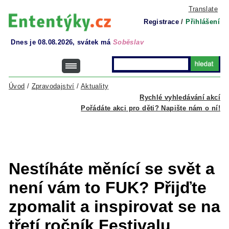
Translate
Registrace
/
Přihlášení
Dnes je 08.08.2026, svátek má
Soběslav
Úvod
/
Zpravodajství
/
Aktuality
Rychlé vyhledávání akcí
Pořádáte akci pro děti? Napište nám o ní!
Nestíháte měnící se svět a
není vám to FUK? Přijďte
zpomalit a inspirovat se na
třetí ročník Festivalu