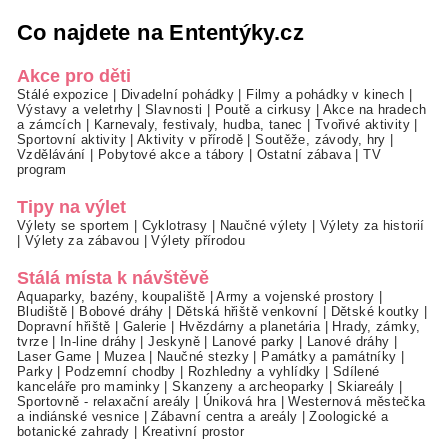
Co najdete na Ententýky.cz
Akce pro děti
Stálé expozice
|
Divadelní pohádky
|
Filmy a pohádky v kinech
|
Výstavy a veletrhy
|
Slavnosti
|
Poutě a cirkusy
|
Akce na hradech
a zámcích
|
Karnevaly, festivaly, hudba, tanec
|
Tvořivé aktivity
|
Sportovní aktivity
|
Aktivity v přírodě
|
Soutěže, závody, hry
|
Vzdělávání
|
Pobytové akce a tábory
|
Ostatní zábava
|
TV
program
Tipy na výlet
Výlety se sportem
|
Cyklotrasy
|
Naučné výlety
|
Výlety za historií
|
Výlety za zábavou
|
Výlety přírodou
Stálá místa k návštěvě
Aquaparky, bazény, koupaliště
|
Army a vojenské prostory
|
Bludiště
|
Bobové dráhy
|
Dětská hřiště venkovní
|
Dětské koutky
|
Dopravní hřiště
|
Galerie
|
Hvězdárny a planetária
|
Hrady, zámky,
tvrze
|
In-line dráhy
|
Jeskyně
|
Lanové parky
|
Lanové dráhy
|
Laser Game
|
Muzea
|
Naučné stezky
|
Památky a památníky
|
Parky
|
Podzemní chodby
|
Rozhledny a vyhlídky
|
Sdílené
kanceláře pro maminky
|
Skanzeny a archeoparky
|
Skiareály
|
Sportovně - relaxační areály
|
Úniková hra
|
Westernová městečka
a indiánské vesnice
|
Zábavní centra a areály
|
Zoologické a
botanické zahrady
|
Kreativní prostor