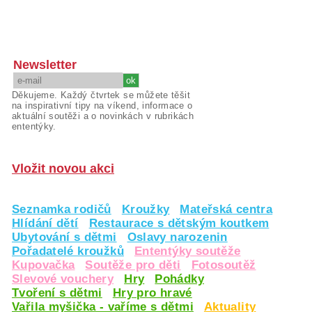
Newsletter
Děkujeme. Každý čtvrtek se můžete těšit
na inspirativní tipy na víkend, informace o
aktuální soutěži a o novinkách v rubrikách
ententýky.
Vložit novou akci
Seznamka rodičů
Kroužky
Mateřská centra
Hlídání dětí
Restaurace s dětským koutkem
Ubytování s dětmi
Oslavy narozenin
Pořadatelé kroužků
Ententýky soutěže
Kupovačka
Soutěže pro děti
Fotosoutěž
Slevové vouchery
Hry
Pohádky
Tvoření s dětmi
Hry pro hravé
Vařila myšička - vaříme s dětmi
Aktuality