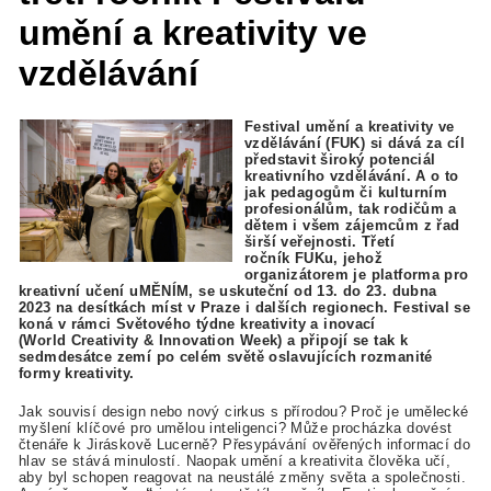
umění a kreativity ve
vzdělávání
Festival umění a kreativity ve
vzdělávání (FUK) si dává za cíl
představit široký potenciál
kreativního vzdělávání. A o to
jak pedagogům či kulturním
profesionálům, tak rodičům a
dětem i všem zájemcům z řad
širší veřejnosti. Třetí
ročník FUKu, jehož
organizátorem je platforma pro
kreativní učení uMĚNÍM, se uskuteční od 13. do 23. dubna
2023 na desítkách míst v Praze i dalších regionech. Festival se
koná v rámci Světového týdne kreativity a inovací
(World Creativity & Innovation Week) a připojí se tak k
sedmdesátce zemí po celém světě oslavujících rozmanité
formy kreativity.
Jak souvisí design nebo nový cirkus s přírodou? Proč je umělecké
myšlení klíčové pro umělou inteligenci? Může procházka dovést
čtenáře k Jiráskově Lucerně? Přesypávání ověřených informací do
hlav se stává minulostí. Naopak umění a kreativita člověka učí,
aby byl schopen reagovat na neustálé změny světa a společnosti.