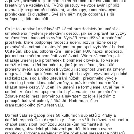
A právě
„proměna“
je tématem třetího ročníku Festivalu umění a
kreativity ve vzdělávání. Tvůrčí přístupy ve vzdělávání přiblíží
rozmanitý program přednáškami, workshopy, komentovanými
prohlídkami či divadlem. Své si v něm najde odborná i širší
veřejnost, děti i dospělí.
Co je to kreativní vzdělávání? Učení prostřednictvím umění a
uměleckého myšlení je efektivní cestou, jak se připravit na výzvy
současného i budoucího světa. Vytváří nesoutěživé a podnětné
prostředí, které podporuje radost z učení, rozvíjí různé cesty
poznávání a vnímání a otevírá prostor pro spoluvytváření hodnot.
Učitelům, školám, odborníkům i umělcům FUK nabízí možnosti,
jak mohou uměním proměnit vzdělávání. Všem zájemcům pak
ukazuje umění jako prostředek k proměně člověka. To vše se
odráží v tématu třetího ročníku, jímž je proměna. „Neustálé
proměny světa a společnosti vyžadují schopnost umět na změny
reagovat. Jako společnost stojíme před novými výzvami v podobě
radikalizace, sociálního ‚otevírání nůžek‘, překotného vývoje
technologií nebo klimatické změny, a právě umění nám může
ukázat nové cesty. V učení i v umění se formujeme, utváříme. V
umění i v učení vstupujeme do ‚hry‘ a vracíme se proměněni.
Zdravé napětí mezi proměnou a návratem zpět je i jedním z
principů duševní pohody,“ říká Jiří Raiterman, člen
dramaturgického týmu festivalu.
Do festivalu se zapojí přes 50 kulturních subjektů z Prahy a
dalších regionů České republiky. Lépe se vžít do různých situací a
chápat souvislosti pomůžou účastníkům rozmanité dílny,
workshopy, divadelní představení pro děti či komentované
prohlídky. Odborná veřejnost může očekávat prezentace příkladů