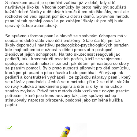
S nácvikem psaní je optimální začínat již v době, kdy dítě
navštěvuje školku. Vhodné pomůcky by proto měly být součástí
každé dobré školky a dětských kroužků pro předškoláky, není ale
rozhodně od věci opatřit pomůcku dítěti i domů. Správnou metodu
psaní si tak rychleji osvojí a po zahájení školy už pro něj bude
správný úchop automatický.
Se správnou formou psaní a hlavně se správným úchopem má v
současné době stále více dětí problémy. Stále častěji jim tak
školy doporučují návštěvu pedagogicko-psychologických poraden,
kde mají odborníci možnost s dětmi pracovat a postupně
zlepšovat jejich schopnosti. Na tuto skutečnost reagovali jak
pediatři, tak i konstruktéři psacích potřeb, kteří se vzájemnou
spoluprací snažili nalézt možnost, jak dětem při nástupu do školy
se psaním pomoci. Bylo proto nutností připravit pro děti pomůcku,
která jim při psaní a jeho nácviku bude pomáhat. Při vývoji tak
pediatři a konstruktéři vycházeli i ze způsobu nápravy psaní, který
se užívá v poradnách. Jedná se o metodu, při níž se dítěti vložila
do ruky kulička zmačkaného papíru a dítě si díky ní na úchop
snadno zvykalo. Právě tato metoda dala vzniknout novým psacím
potřebám, které jsou konstruovány tak, aby správný úchop
stimulovaly naprosto přirozeně, podobně jako zmíněná kulička
papíru.