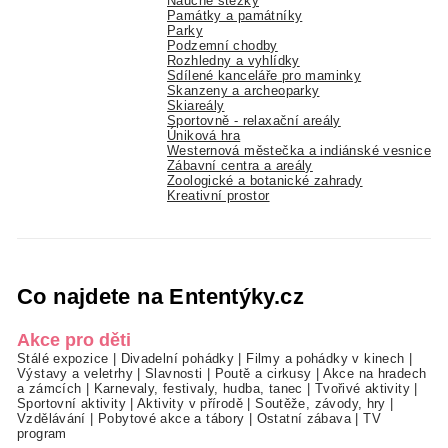
Naučné stezky
Památky a památníky
Parky
Podzemní chodby
Rozhledny a vyhlídky
Sdílené kanceláře pro maminky
Skanzeny a archeoparky
Skiareály
Sportovně - relaxační areály
Úniková hra
Westernová městečka a indiánské vesnice
Zábavní centra a areály
Zoologické a botanické zahrady
Kreativní prostor
Co najdete na Ententýky.cz
Akce pro děti
Stálé expozice
|
Divadelní pohádky
|
Filmy a pohádky v kinech
|
Výstavy a veletrhy
|
Slavnosti
|
Poutě a cirkusy
|
Akce na hradech
a zámcích
|
Karnevaly, festivaly, hudba, tanec
|
Tvořivé aktivity
|
Sportovní aktivity
|
Aktivity v přírodě
|
Soutěže, závody, hry
|
Vzdělávání
|
Pobytové akce a tábory
|
Ostatní zábava
|
TV
program