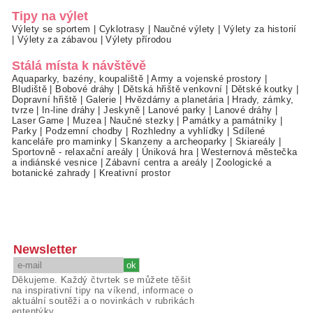
Tipy na výlet
Výlety se sportem
|
Cyklotrasy
|
Naučné výlety
|
Výlety za historií
|
Výlety za zábavou
|
Výlety přírodou
Stálá místa k návštěvě
Aquaparky, bazény, koupaliště
|
Army a vojenské prostory
|
Bludiště
|
Bobové dráhy
|
Dětská hřiště venkovní
|
Dětské koutky
|
Dopravní hřiště
|
Galerie
|
Hvězdárny a planetária
|
Hrady, zámky,
tvrze
|
In-line dráhy
|
Jeskyně
|
Lanové parky
|
Lanové dráhy
|
Laser Game
|
Muzea
|
Naučné stezky
|
Památky a památníky
|
Parky
|
Podzemní chodby
|
Rozhledny a vyhlídky
|
Sdílené
kanceláře pro maminky
|
Skanzeny a archeoparky
|
Skiareály
|
Sportovně - relaxační areály
|
Úniková hra
|
Westernová městečka
a indiánské vesnice
|
Zábavní centra a areály
|
Zoologické a
botanické zahrady
|
Kreativní prostor
Newsletter
Děkujeme. Každý čtvrtek se můžete těšit
na inspirativní tipy na víkend, informace o
aktuální soutěži a o novinkách v rubrikách
ententýky.