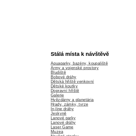
Stálá místa k návštěvě
Aquaparky, bazény, koupaliště
Army a vojenské prostory
Bludiště
Bobové dráhy
Dětská hřiště venkovní
Dětské koutky
Dopravní hřiště
Galerie
Hvězdárny a planetária
Hrady, zámky, tvrze
In-line dráhy
Jeskyně
Lanové parky
Lanové dráhy
Laser Game
Muzea