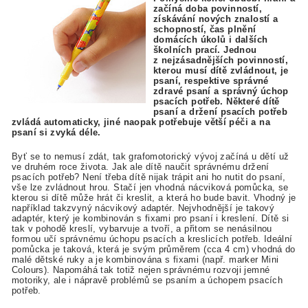
začíná doba povinností,
získávání nových znalostí a
schopností, čas plnění
domácích úkolů i dalších
školních prací. Jednou
z nejzásadnějších povinností,
kterou musí dítě zvládnout, je
psaní, respektive správné
zdravé psaní a správný úchop
psacích potřeb. Některé dítě
psaní a držení psacích potřeb
zvládá automaticky, jiné naopak potřebuje větší péči a na
psaní si zvyká déle.
Byť se to nemusí zdát, tak grafomotorický vývoj začíná u dětí už
ve druhém roce života. Jak ale dítě naučit správnému držení
psacích potřeb? Není třeba dítě nijak trápit ani ho nutit do psaní,
vše lze zvládnout hrou. Stačí jen vhodná nácviková pomůcka, se
kterou si dítě může hrát či kreslit, a která ho bude bavit. Vhodný je
například takzvyný nácvikový adaptér. Nejvhodnější je takový
adaptér, který je kombinován s fixami pro psaní i kreslení. Dítě si
tak v pohodě kreslí, vybarvuje a tvoří, a přitom se nenásilnou
formou učí správnému úchopu psacích a kreslicích potřeb. Ideální
pomůcka je taková, která je svým průměrem (cca 4 cm) vhodná do
malé dětské ruky a je kombinována s fixami (např. marker Mini
Colours). Napomáhá tak totiž nejen správnému rozvoji jemné
motoriky, ale i nápravě problémů se psaním a úchopem psacích
potřeb.