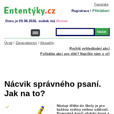
Translate
Registrace
/
Přihlášení
Dnes je 09.08.2026, svátek má
Roman
Úvod
/
Zpravodajství
/
Aktuality
Rychlé vyhledávání akcí
Pořádáte akci pro děti? Napište nám o ní!
Nácvik správného psaní.
Jak na to?
Nástup dítěte do školy je pro
každou rodinu velkou událostí.
Pomyslně končí období hraní a