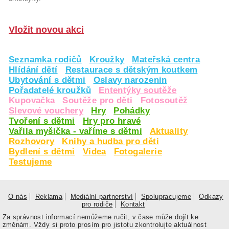
Vložit novou akci
Seznamka rodičů
Kroužky
Mateřská centra
Hlídání dětí
Restaurace s dětským koutkem
Ubytování s dětmi
Oslavy narozenin
Pořadatelé kroužků
Ententýky soutěže
Kupovačka
Soutěže pro děti
Fotosoutěž
Slevové vouchery
Hry
Pohádky
Tvoření s dětmi
Hry pro hravé
Vařila myšička - vaříme s dětmi
Aktuality
Rozhovory
Knihy a hudba pro děti
Bydlení s dětmi
Videa
Fotogalerie
Testujeme
O nás
Reklama
Mediální partnerství
Spolupracujeme
Odkazy
pro rodiče
Kontakt
Za správnost informací nemůžeme ručit, v čase může dojít ke
změnám. Vždy si proto prosím pro jistotu zkontrolujte aktuálnost