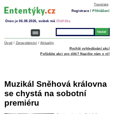
Translate
Registrace
/
Přihlášení
Dnes je 06.08.2026, svátek má
Oldřiška
Úvod
/
Zpravodajství
/
Aktuality
Rychlé vyhledávání akcí
Pořádáte akci pro děti? Napište nám o ní!
Muzikál Sněhová královna
se chystá na sobotní
premiéru