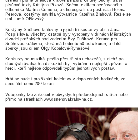
ústřední písně Sněhová královna napsal Ondřej Suchý, další
písňové texty Kristýna Pixová. Scéna je dílem oceňovaného
odborníka Martina Černého, o choreografii se postarala Helena
Peerová, kostýmy navrhla výtvarnice Kateřina Bláhová. Režie se
ujal Lumír Olšovský.
Kostýmy Sněhové královny a jejích tří sester vyrobila Jana
Pospíšilová, všechny ostatní byly vyrobeny v dílnách Městských
divadel pražských pod vedením Evy Duškové. Koruna pro
Sněhovou královnu, která má hodnotu 50 tisíc korun, a další
šperky jsou dílem Olgy Kopalové-Rynešové.
Konkurzy na muzikál prošlo přes tři sta uchazečů, z nichž po
dlouhých úvahách a diskuzích byli vybráni ti nejlepší zpěváci a
herci, kteří nejlépe odpovídali typům jednotlivých postav.
Hrát se bude i pro školní kolektivy v dopoledních hodinách, za
speciální cenu 200 korun.
Vstupenky lze zakoupit v obvyklých předprodejních sítích nebo
přímo na stránkách
www.snehovakralovna.cz
.