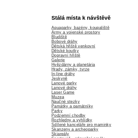
Stálá místa k návštěvě
Aquaparky, bazény, koupaliště
Army a vojenské prostory
Bludiště
Bobové dráhy
Dětská hřiště venkovní
Dětské koutky
Dopravní hřiště
Galerie
Hvězdárny a planetária
Hrady, zámky, tvrze
In-line dráhy
Jeskyně
Lanové parky
Lanové dráhy
Laser Game
Muzea
Naučné stezky
Památky a památníky
Parky
Podzemní chodby
Rozhledny a vyhlídky
Sdílené kanceláře pro maminky
Skanzeny a archeoparky
Skiareály