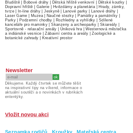
Bludiště
|
Bobové dráhy
|
Dětská hřiště venkovní
|
Dětské koutky
|
Dopravní hřiště
|
Galerie
|
Hvězdárny a planetária
|
Hrady, zámky,
tvrze
|
In-line dráhy
|
Jeskyně
|
Lanové parky
|
Lanové dráhy
|
Laser Game
|
Muzea
|
Naučné stezky
|
Památky a památníky
|
Parky
|
Podzemní chodby
|
Rozhledny a vyhlídky
|
Sdílené
kanceláře pro maminky
|
Skanzeny a archeoparky
|
Skiareály
|
Sportovně - relaxační areály
|
Úniková hra
|
Westernová městečka
a indiánské vesnice
|
Zábavní centra a areály
|
Zoologické a
botanické zahrady
|
Kreativní prostor
Newsletter
Děkujeme. Každý čtvrtek se můžete těšit
na inspirativní tipy na víkend, informace o
aktuální soutěži a o novinkách v rubrikách
ententýky.
Vložit novou akci
Seznamka rodičů
Kroužky
Mateřská centra