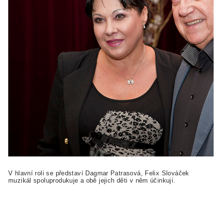
V hlavní roli se představí Dagmar Patrasová, Felix Slováček
muzikál spoluprodukuje a obě jejich děti v něm účinkují.