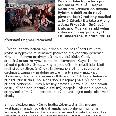
Po dvou letech přichází po
rodinném muzikálu Kapka
medu pro Verunku do divadla
Hybernia další zcela nový
původní český rodinný muzikál
autorů Zdeňka Bartáka a Aleny
a Jana Pixových - Sněhová
královna. Muzikál vznikl velmi
volně na motivy pohádky H.
Ch. Andersena. V titulní roli se
představí Dagmar Patrasová.
Původní známý pohádkový příběh autoři přizpůsobili velkému
jevišti a výpravné muzikálové podívané pro všechny generace.
Hlavním dějovým motivem zůstává velká láska Gerdy a její
statečná cesta za vysvobozením milovaného Kaye. Na rozdíl od
původní pohádky Gerda a Kay nejsou děti, ale mladí lidé, kteří
mají před svatbou. Sněhová královna je složitá rozporuplná
osobnost, zápasí v ní dobro se zlem, a ty jsou v muzikálu
ztělesněny dvěma postavami - ONA je zlo a ON dobro. Autoři do
příběhu přidali další nové postavy a naopak jiné z původního
příběhu vynechali. Přes všechny starosti Gerdy a její napínavou
cestu, příběh není ponurý a smutný, naopak – situace a postavy
se vyznačují milým humorem, který pobaví nejen malé, ale i velké
diváky.
Silnou složkou muzikálu je hudba Zdeňka Bartáka přesně
vystihující nálady, povahy, dramatičnost příběhu i humorné
situace, to všechno v dokonalém aranžmá Daniela Bartáka. Text