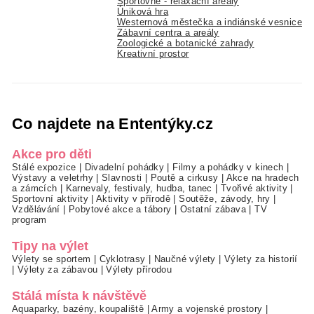
Sportovně - relaxační areály
Úniková hra
Westernová městečka a indiánské vesnice
Zábavní centra a areály
Zoologické a botanické zahrady
Kreativní prostor
Co najdete na Ententýky.cz
Akce pro děti
Stálé expozice
|
Divadelní pohádky
|
Filmy a pohádky v kinech
|
Výstavy a veletrhy
|
Slavnosti
|
Poutě a cirkusy
|
Akce na hradech
a zámcích
|
Karnevaly, festivaly, hudba, tanec
|
Tvořivé aktivity
|
Sportovní aktivity
|
Aktivity v přírodě
|
Soutěže, závody, hry
|
Vzdělávání
|
Pobytové akce a tábory
|
Ostatní zábava
|
TV
program
Tipy na výlet
Výlety se sportem
|
Cyklotrasy
|
Naučné výlety
|
Výlety za historií
|
Výlety za zábavou
|
Výlety přírodou
Stálá místa k návštěvě
Aquaparky, bazény, koupaliště
|
Army a vojenské prostory
|