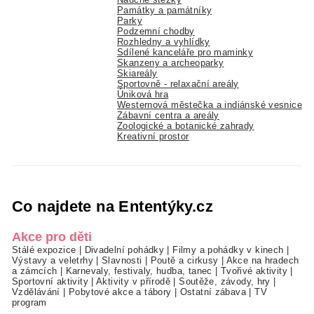
Památky a památníky
Parky
Podzemní chodby
Rozhledny a vyhlídky
Sdílené kanceláře pro maminky
Skanzeny a archeoparky
Skiareály
Sportovně - relaxační areály
Úniková hra
Westernová městečka a indiánské vesnice
Zábavní centra a areály
Zoologické a botanické zahrady
Kreativní prostor
Co najdete na Ententýky.cz
Akce pro děti
Stálé expozice
|
Divadelní pohádky
|
Filmy a pohádky v kinech
|
Výstavy a veletrhy
|
Slavnosti
|
Poutě a cirkusy
|
Akce na hradech
a zámcích
|
Karnevaly, festivaly, hudba, tanec
|
Tvořivé aktivity
|
Sportovní aktivity
|
Aktivity v přírodě
|
Soutěže, závody, hry
|
Vzdělávání
|
Pobytové akce a tábory
|
Ostatní zábava
|
TV
program