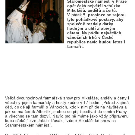
Staroměstské náměstí v Praze
opět čeká největší schůzka
Mikulášů, andělů a čertů.
V pátek 5. prosince se sejdou
tyto pohádkové postavy, aby
společně rozdaly dárky
hodným a uhlí zlobivým
dětem. Na pódiu největších
vánočních trhů v České
republice navíc budou letos i
farmařit.
Velká dvouhodinová farmářská show pro Mikuláše, anděly a čerty i
všechny jejich kamarády a hosty začne v 17 hodin. „Pokud zajímá
děti, co dělají farmáři o Vánocích, kdo k nim přijde na návštěvu a
jak se má čertík Albertík, mohou se přijít podívat do centra Prahy
a všechno se tam dozví. Navíc pro ně máme jako vždy připravenu
kupu dárků,“ zve Jakub Třasák, tvůrce Mikulášské show na
Staroměstském náměstí.