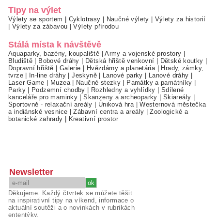
Tipy na výlet
Výlety se sportem
|
Cyklotrasy
|
Naučné výlety
|
Výlety za historií
|
Výlety za zábavou
|
Výlety přírodou
Stálá místa k návštěvě
Aquaparky, bazény, koupaliště
|
Army a vojenské prostory
|
Bludiště
|
Bobové dráhy
|
Dětská hřiště venkovní
|
Dětské koutky
|
Dopravní hřiště
|
Galerie
|
Hvězdárny a planetária
|
Hrady, zámky,
tvrze
|
In-line dráhy
|
Jeskyně
|
Lanové parky
|
Lanové dráhy
|
Laser Game
|
Muzea
|
Naučné stezky
|
Památky a památníky
|
Parky
|
Podzemní chodby
|
Rozhledny a vyhlídky
|
Sdílené
kanceláře pro maminky
|
Skanzeny a archeoparky
|
Skiareály
|
Sportovně - relaxační areály
|
Úniková hra
|
Westernová městečka
a indiánské vesnice
|
Zábavní centra a areály
|
Zoologické a
botanické zahrady
|
Kreativní prostor
Newsletter
Děkujeme. Každý čtvrtek se můžete těšit
na inspirativní tipy na víkend, informace o
aktuální soutěži a o novinkách v rubrikách
ententýky.