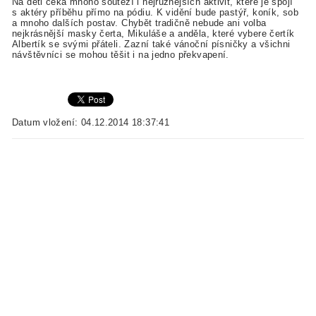
Na děti čeká mnoho soutěží i nejrůznějších aktivit, které je spojí
s aktéry příběhu přímo na pódiu. K vidění bude pastýř, koník, sob
a mnoho dalších postav. Chybět tradičně nebude ani volba
nejkrásnější masky čerta, Mikuláše a anděla, které vybere čertík
Albertík se svými přáteli. Zazní také vánoční písničky a všichni
návštěvníci se mohou těšit i na jedno překvapení.
Datum vložení: 04.12.2014 18:37:41