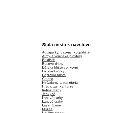
Stálá místa k návštěvě
Aquaparky, bazény, koupaliště
Army a vojenské prostory
Bludiště
Bobové dráhy
Dětská hřiště venkovní
Dětské koutky
Dopravní hřiště
Galerie
Hvězdárny a planetária
Hrady, zámky, tvrze
In-line dráhy
Jeskyně
Lanové parky
Lanové dráhy
Laser Game
Muzea
Naučné stezky