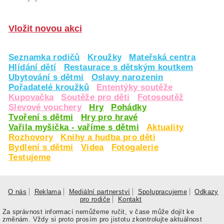
Vložit novou akci
Seznamka rodičů
Kroužky
Mateřská centra
Hlídání dětí
Restaurace s dětským koutkem
Ubytování s dětmi
Oslavy narozenin
Pořadatelé kroužků
Ententýky soutěže
Kupovačka
Soutěže pro děti
Fotosoutěž
Slevové vouchery
Hry
Pohádky
Tvoření s dětmi
Hry pro hravé
Vařila myšička - vaříme s dětmi
Aktuality
Rozhovory
Knihy a hudba pro děti
Bydlení s dětmi
Videa
Fotogalerie
Testujeme
O nás
Reklama
Mediální partnerství
Spolupracujeme
Odkazy
pro rodiče
Kontakt
Za správnost informací nemůžeme ručit, v čase může dojít ke
změnám. Vždy si proto prosím pro jistotu zkontrolujte aktuálnost