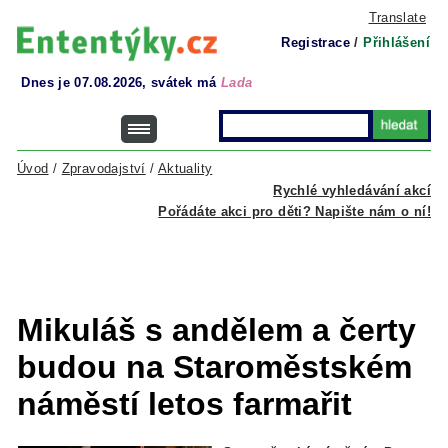
Translate
Registrace
/
Přihlášení
Dnes je 07.08.2026, svátek má
Lada
Úvod
/
Zpravodajství
/
Aktuality
Rychlé vyhledávání akcí
Pořádáte akci pro děti? Napište nám o ní!
Mikuláš s andělem a čerty
budou na Staroměstském
náměstí letos farmařit