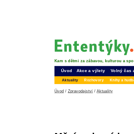
Kam s dětmi za zábavou, kulturou a spo
Úvod
Akce a výlety
Volný čas 
Aktuality
Rozhovory
Knihy a hudba
Úvod
/
Zpravodajství
/
Aktuality