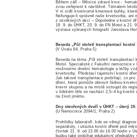
Během září – Měsíce zdravé krve - hematol
zvou veřejnost k návštěvě. Tématem letošní
V ní sídlí krvetvorné kmenové buňky, které 
Nefunguje-li správně naše krvetvorba, ani 
z osvětových akcí – Dopoledne o kostní dř
19. 9. do ÚHKT, 20. 9. do FN Motol a 21. 
výstava vybraných fotografií Jaroslava Hor
Beseda „Půl století transplantací kostní
(V Úvalu 84, Praha 5)
Beseda na téma „Půl století transplantací 
Motol. Specialisté z Fakultní nemocnice v
možnostmi dnešní hematologie a léčby vzá
krvetvorby. Představí tajemství kostní dře
Jak takové transplantace probíhají, co pro 
dření, která pomůže obnovit řádnou krvetvo
krevní skupinu a na místě vstoupit do regist
v lidském těle se nachází 2,5–4 kg kostní 
na život jinému.
Dny otevřených dveří v ÚHKT – úterý 19. 9
(U Nemocnice 2094/1, Praha 2)
Prohlídky laboratoří, kde se věnují diagnos
separátory, i ukázka kostní dřeně pod mikr
čtvrtek 21. 9. od 13.00 do 16.00 hodin v Ú
budou také probíhat edukativní přednášky s