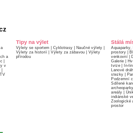
cz
Tipy na výlet
Stálá mí
 a
Výlety se sportem
|
Cyklotrasy
|
Naučné výlety
|
Aquaparky, 
Výlety za historií
|
Výlety za zábavou
|
Výlety
prostory
|
B
ch a
přírodou
venkovní
|
ec
|
Galerie
|
Hv
ty v
tvrze
|
In-li
í
|
Lanové drá
TV
stezky
|
Pa
Podzemní c
Sdílené kan
archeopark
areály
|
Úni
indiánské v
Zoologické 
prostor