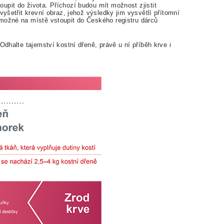
upit do života. Příchozí budou mít možnost zjistit
vyšetřit krevní obraz, jehož výsledky jim vysvětlí přítomní
možné na místě vstoupit do Českého registru dárců
Odhalte tajemství kostní dřeně, právě u ní příběh krve i