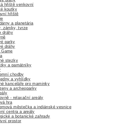
á hřiště venkovní
ké koutky
vní hřiště
ie
árny a planetária
, zámky, tvrze
ne dráhy
yně
vé parky
vé dráhy
r Game
a
né stezky
tky a památníky
y
emní chodby
edny a vyhlídky
né kanceláře pro maminky
zeny a archeoparky
eály
ovně - relaxační areály
vá hra
rnová městečka a indiánské vesnice
ní centra a areály
gické a botanické zahrady
ivní prostor