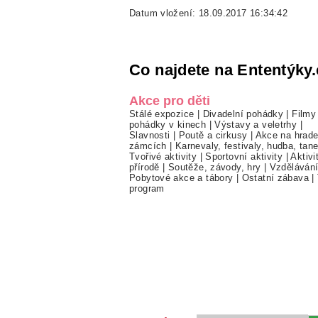
Datum vložení: 18.09.2017 16:34:42
Co najdete na Ententýky.
Akce pro děti
Stálé expozice
|
Divadelní pohádky
|
Filmy
pohádky v kinech
|
Výstavy a veletrhy
|
Slavnosti
|
Poutě a cirkusy
|
Akce na hrade
zámcích
|
Karnevaly, festivaly, hudba, tan
Tvořivé aktivity
|
Sportovní aktivity
|
Aktivi
přírodě
|
Soutěže, závody, hry
|
Vzděláván
Pobytové akce a tábory
|
Ostatní zábava
|
program