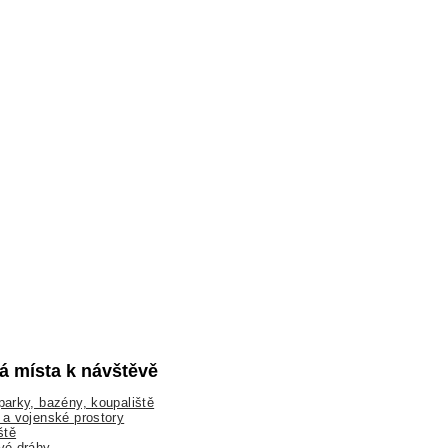
lá místa k návštěvě
arky, bazény, koupaliště
a vojenské prostory
ště
vé dráhy