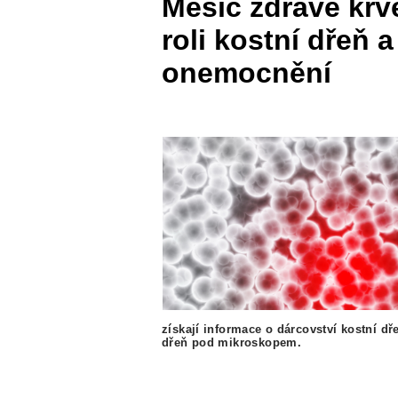
Měsíc zdravé krve
roli kostní dřeň 
onemocnění
získají informace o dárcovství kostní dř
dřeň pod mikroskopem.