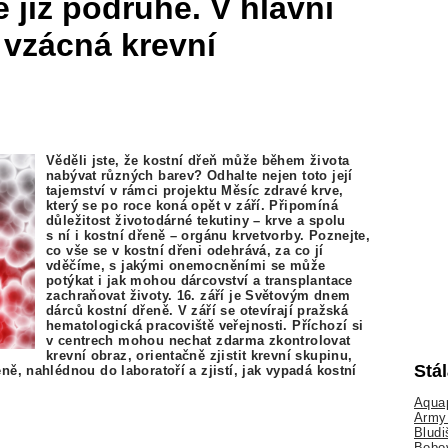
 již podruhé. V hlavní
a vzácná krevní
Věděli jste, že kostní dřeň může během života
nabývat různých barev? Odhalte nejen toto její
tajemství v rámci projektu Měsíc zdravé krve,
který se po roce koná opět v září. Připomíná
důležitost životodárné tekutiny – krve a spolu
s ní i kostní dřeně – orgánu krvetvorby. Poznejte,
co vše se v kostní dřeni odehrává, za co jí
vděčíme, s jakými onemocněními se může
potýkat i jak mohou dárcovství a transplantace
zachraňovat životy. 16. září je Světovým dnem
dárců kostní dřeně. V září se otevírají pražská
hematologická pracoviště veřejnosti. Příchozí si
v centrech mohou nechat zdarma zkontrolovat
krevní obraz, orientačně zjistit krevní skupinu,
Stá
eně, nahlédnou do laboratoří a zjistí, jak vypadá kostní
Aquap
Army 
Bludi
Bobo