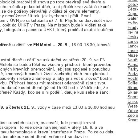
ogická pracoviště znovu po roce otevírají své dveře a
Dětsk
ho ročníku je kostní dřeň, u ní příběh krve začíná i končí.
Děts
se dle potřeby přetvářejí v důležité krevní elementy.
Dopra
my nemůžeme žít tak, jak bychom si přáli. První
Galer
eni v ÚVN se uskutečnila už 7. 9. Přijďte se dozvědět více
Hvězd
9. opět do ÚHKT v Praze. Na místech bude k vidění také
Hrady
y, fotografa a pacienta ÚHKT, který prodělal akutní leukémii.
In-li
Jesk
Lano
 dřeně u dětí“ ve FN Motol – 20. 9
., 16.00–18.30, kinosál
Lano
Lase
Muze
Nauč
kostní dřeně u dětí“ se uskuteční ve středu 20. 9. ve FN
Pamá
 Motole se budou těšit na všechny příchozí, které provedou
Park
cných krevních onemocnění, jež jsou spojené s poruchou
Podz
ně, kmenových buněk i život zachraňujících transplantací.
Rozhl
pacienty i lékaře znamenají a jaký je život s „novou“ kostní
Sdíle
rbu. Příchozí budou mít možnost orientačně zjistit svou
Skan
ru dárců kostní dřeně (již od 15.00 hod.). Věděli jste, že
Skiar
dřeně? Každý, kdo se o ni podělí, daruje kus sebe a šanci
Sport
Úniko
Weste
. a čtvrtek 21. 9.
, vždy v čase mezi 13.00 a 16.00 hodinou
Zábav
Zoolo
Kreat
tice krevních skupin, pracovišť, kde pracují krevní
oskopem. To vše čeká na veřejnost v úterý 19. 9. a ve
stavu hematologie a krevní transfuze v Praze. Po celou dobu
 tematikou kostní dřeně, veřejnost se dozví o