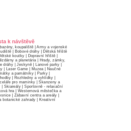
sta k návštěvě
bazény, koupaliště
|
Army a vojenské
ludiště
|
Bobové dráhy
|
Dětská hřiště
Dětské koutky
|
Dopravní hřiště
|
ězdárny a planetária
|
Hrady, zámky,
ne dráhy
|
Jeskyně
|
Lanové parky
|
hy
|
Laser Game
|
Muzea
|
Naučné
mátky a památníky
|
Parky
|
hodby
|
Rozhledny a vyhlídky
|
celáře pro maminky
|
Skanzeny a
y
|
Skiareály
|
Sportovně - relaxační
ková hra
|
Westernová městečka a
esnice
|
Zábavní centra a areály
|
a botanické zahrady
|
Kreativní