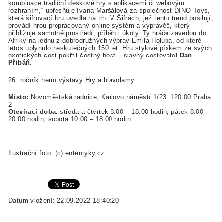
kombinace tradiční deskové hry s aplikacemi či webovým
rozhraním,“ upřesňuje Ivana Maršálová za společnost DINO Toys,
která šifrovací hru uvedla na trh. V Šifrách, jež tento trend posilují,
provádí hrou propracovaný online systém a vypravěč, který
přibližuje samotné prostředí, příběh i úkoly. Ty hráče zavedou do
Afriky na jednu z dobrodružných výprav Emila Holuba, od které
letos uplynulo neskutečných 150 let. Hru stylově pískem ze svých
exotických cest pokřtil čestný host – slavný cestovatel
Dan
Přibáň
.
26. ročník herní výstavy Hry a hlavolamy:
Místo:
Novoměstská radnice, Karlovo náměstí 1/23, 120 00 Praha
2
Otevírací doba:
středa a čtvrtek 8.00 – 18.00 hodin, pátek 8.00 –
20.00 hodin, sobota 10.00 – 18.00 hodin.
Ilustrační foto: (c) ententyky.cz
Datum vložení: 22.09.2022 18:40:20