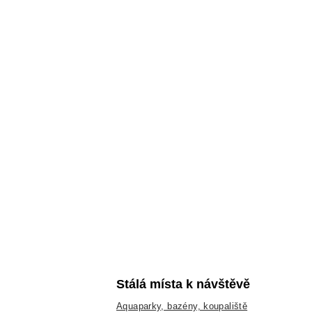
Stálá místa k návštěvě
Aquaparky, bazény, koupaliště