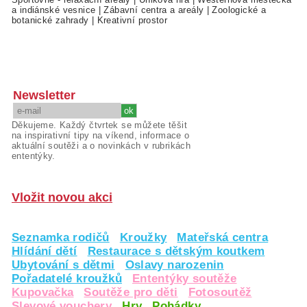
a indiánské vesnice
|
Zábavní centra a areály
|
Zoologické a
botanické zahrady
|
Kreativní prostor
Newsletter
Děkujeme. Každý čtvrtek se můžete těšit
na inspirativní tipy na víkend, informace o
aktuální soutěži a o novinkách v rubrikách
ententýky.
Vložit novou akci
Seznamka rodičů
Kroužky
Mateřská centra
Hlídání dětí
Restaurace s dětským koutkem
Ubytování s dětmi
Oslavy narozenin
Pořadatelé kroužků
Ententýky soutěže
Kupovačka
Soutěže pro děti
Fotosoutěž
Slevové vouchery
Hry
Pohádky