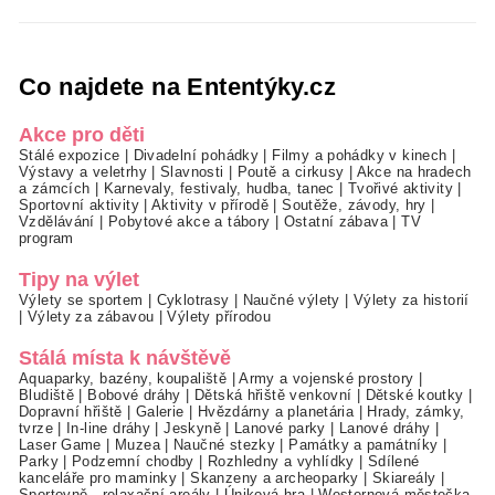
Co najdete na Ententýky.cz
Akce pro děti
Stálé expozice
|
Divadelní pohádky
|
Filmy a pohádky v kinech
|
Výstavy a veletrhy
|
Slavnosti
|
Poutě a cirkusy
|
Akce na hradech
a zámcích
|
Karnevaly, festivaly, hudba, tanec
|
Tvořivé aktivity
|
Sportovní aktivity
|
Aktivity v přírodě
|
Soutěže, závody, hry
|
Vzdělávání
|
Pobytové akce a tábory
|
Ostatní zábava
|
TV
program
Tipy na výlet
Výlety se sportem
|
Cyklotrasy
|
Naučné výlety
|
Výlety za historií
|
Výlety za zábavou
|
Výlety přírodou
Stálá místa k návštěvě
Aquaparky, bazény, koupaliště
|
Army a vojenské prostory
|
Bludiště
|
Bobové dráhy
|
Dětská hřiště venkovní
|
Dětské koutky
|
Dopravní hřiště
|
Galerie
|
Hvězdárny a planetária
|
Hrady, zámky,
tvrze
|
In-line dráhy
|
Jeskyně
|
Lanové parky
|
Lanové dráhy
|
Laser Game
|
Muzea
|
Naučné stezky
|
Památky a památníky
|
Parky
|
Podzemní chodby
|
Rozhledny a vyhlídky
|
Sdílené
kanceláře pro maminky
|
Skanzeny a archeoparky
|
Skiareály
|
Sportovně - relaxační areály
|
Úniková hra
|
Westernová městečka