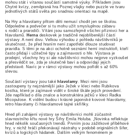
mohou stát i vítanou součástí samotné výuky. Příkladem jsou
Chytré kvízy, zeměpisná hra Poznej vlajky nebo puzzle ve tvaru
jednotlivých států světa pro snadnou orientaci na mapě.
Na Hry a hlavolamy přitom děti nemusí chodit jen se školou.
Odpoledne a podvečer si tu mohu užít smysluplnou zábavu
s rodiči a prarodiči. Vítáni jsou samozřejmě všichni příznivci her a
hlavolamů.
Herna
deskovek je tradičně nejoblíbenější částí
výstavy. A není divu. Velkou výhodou z pohledu návštěvníků je
skutečnost, že před hraním není zapotřebí dlouze studovat
pravidla. S těmi je na akci ochotně seznámí herní instruktoři, kteří
často přidají i užitečné tipy a zajímavosti o hře. Výstava je
prodejní, všechny hry si ale návštěvníci mohou nejprve vyzkoušet
a přesvědčit se, zda je skutečně baví a odpovídají jejich
představě. Navíc je v rámci výstavy mohou pořídit s až 60%
slevou.
Součástí výstavy jsou také
hlavolamy
. Mezi nimi jsou
zastoupeny ty nejznámější jako Ježek v kleci nebo Rubikova
kostka, které je zajímavé vidět v široké škále jejich provedení.
Jde například o díla znalce a konstruktéra ježků v kleci Radka
Micopulose. K vidění budou i krásné japonské kovové hlavolamy,
retro hlavolamy či hlavolamové tajné skříňky.
Hned při zahájení výstavy se návštěvníci mohli zúčastnit
slavnostního křtu nové hry Šifry Emila Holuba. „Novinka reflektuje
hned několik současných trendů. Prvním jsou zážitkové příběhové
hry, v nichž hráči překonávají nástrahy v podobě originálních šifer,
kvízů a logických hádanek. Dalším velkým fenoménem je