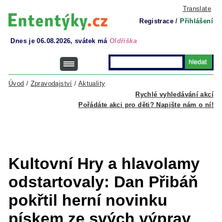
Translate
Registrace
/
Přihlášení
Dnes je 06.08.2026, svátek má
Oldřiška
Úvod
/
Zpravodajství
/
Aktuality
Rychlé vyhledávání akcí
Pořádáte akci pro děti? Napište nám o ní!
Kultovní Hry a hlavolamy
odstartovaly: Dan Přibáň
pokřtil herní novinku
pískem ze svých výprav