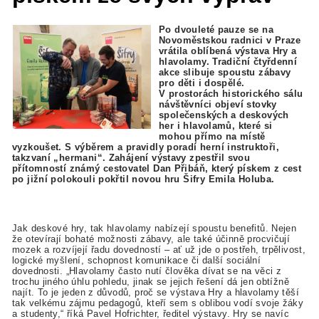
Po dvouleté pauze se na
Novoměstskou radnici v Praze
vrátila oblíbená výstava Hry a
hlavolamy. Tradiční čtyřdenní
akce slibuje spoustu zábavy
pro děti i dospělé.
V prostorách historického sálu
návštěvníci objeví stovky
společenských a deskových
her i hlavolamů, které si
mohou přímo na místě
vyzkoušet. S výběrem a pravidly poradí herní instruktoři,
takzvaní „hermani“. Zahájení výstavy zpestřil svou
přítomností známý cestovatel Dan Přibáň, který pískem z cest
po jižní polokouli pokřtil novou hru Šifry Emila Holuba.
Jak deskové hry, tak hlavolamy nabízejí spoustu benefitů. Nejen
že otevírají bohaté možnosti zábavy, ale také účinně procvičují
mozek a rozvíjejí řadu dovedností – ať už jde o postřeh, trpělivost,
logické myšlení, schopnost komunikace či další sociální
dovednosti. „Hlavolamy často nutí člověka dívat se na věci z
trochu jiného úhlu pohledu, jinak se jejich řešení dá jen obtížně
najít. To je jeden z důvodů, proč se výstava Hry a hlavolamy těší
tak velkému zájmu pedagogů, kteří sem s oblibou vodí svoje žáky
a studenty,“ říká Pavel Hofrichter, ředitel výstavy. Hry se navíc