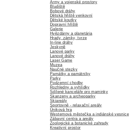
Army a vojenské prostory
Bludiště
Bobové dráhy
Dětská hřiště venkovní
Dětské koutky
Dopravní hřiště
Galerie
Hvězdárny a planetária
Hrady, zámky, tvrze
In-line dráhy
Jeskyně
Lanové parky
Lanové dráhy
Laser Game
Muzea
Naučné stezky
Památky a památníky
Parky
Podzemní chodby
Rozhledny a vyhlídky
Sdílené kanceláře pro maminky
Skanzeny a archeoparky
Skiareály
Sportovně - relaxační areály
Úniková hra
Westernová městečka a indiánské vesnice
Zábavní centra a areály
Zoologické a botanické zahrady
Kreativní prostor