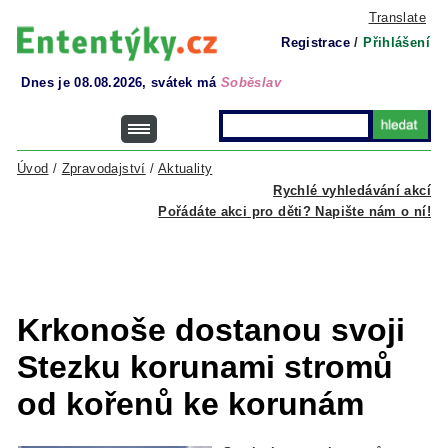
Translate
Registrace
/
Přihlášení
Dnes je 08.08.2026, svátek má
Soběslav
Úvod
/
Zpravodajství
/
Aktuality
Rychlé vyhledávání akcí
Pořádáte akci pro děti? Napište nám o ní!
Krkonoše dostanou svoji
Stezku korunami stromů
od kořenů ke korunám