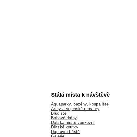
Stálá místa k návštěvě
Aquaparky, bazény, koupaliště
Army a vojenské prostory
Bludiště
Bobové dráhy
Dětská hřiště venkovní
Dětské koutky
Dopravní hřiště
Galerie