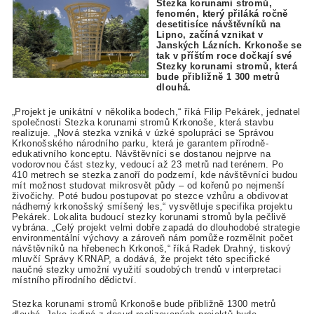
Stezka korunami stromů,
fenomén, který přiláká ročně
desetitisíce návštěvníků na
Lipno, začíná vznikat v
Janských Lázních. Krkonoše se
tak v příštím roce dočkají své
Stezky korunami stromů, která
bude přibližně 1 300 metrů
dlouhá.
„Projekt je unikátní v několika bodech,“ říká Filip Pekárek, jednatel
společnosti Stezka korunami stromů Krkonoše, která stavbu
realizuje. „Nová stezka vzniká v úzké spolupráci se Správou
Krkonošského národního parku, která je garantem přírodně-
edukativního konceptu. Návštěvníci se dostanou nejprve na
vodorovnou část stezky, vedoucí až 23 metrů nad terénem. Po
410 metrech se stezka zanoří do podzemí, kde návštěvníci budou
mít možnost studovat mikrosvět půdy – od kořenů po nejmenší
živočichy. Poté budou postupovat po stezce vzhůru a obdivovat
nádherný krkonošský smíšený les,“ vysvětluje specifika projektu
Pekárek. Lokalita budoucí stezky korunami stromů byla pečlivě
vybrána. „Celý projekt velmi dobře zapadá do dlouhodobé strategie
environmentální výchovy a zároveň nám pomůže rozmělnit počet
návštěvníků na hřebenech Krkonoš,“ říká Radek Drahný, tiskový
mluvčí Správy KRNAP, a dodává, že projekt této specifické
naučné stezky umožní využití soudobých trendů v interpretaci
místního přírodního dědictví.
Stezka korunami stromů Krkonoše bude přibližně 1300 metrů