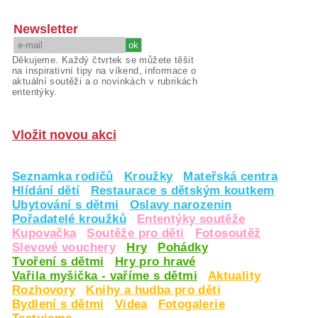
Newsletter
Děkujeme. Každý čtvrtek se můžete těšit
na inspirativní tipy na víkend, informace o
aktuální soutěži a o novinkách v rubrikách
ententýky.
Vložit novou akci
Seznamka rodičů
Kroužky
Mateřská centra
Hlídání dětí
Restaurace s dětským koutkem
Ubytování s dětmi
Oslavy narozenin
Pořadatelé kroužků
Ententýky soutěže
Kupovačka
Soutěže pro děti
Fotosoutěž
Slevové vouchery
Hry
Pohádky
Tvoření s dětmi
Hry pro hravé
Vařila myšička - vaříme s dětmi
Aktuality
Rozhovory
Knihy a hudba pro děti
Bydlení s dětmi
Videa
Fotogalerie