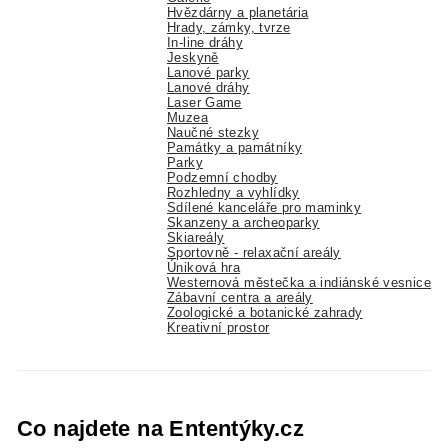
Hvězdárny a planetária
Hrady, zámky, tvrze
In-line dráhy
Jeskyně
Lanové parky
Lanové dráhy
Laser Game
Muzea
Naučné stezky
Památky a památníky
Parky
Podzemní chodby
Rozhledny a vyhlídky
Sdílené kanceláře pro maminky
Skanzeny a archeoparky
Skiareály
Sportovně - relaxační areály
Úniková hra
Westernová městečka a indiánské vesnice
Zábavní centra a areály
Zoologické a botanické zahrady
Kreativní prostor
Co najdete na Ententýky.cz