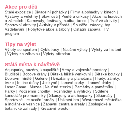
Akce pro děti
Stálé expozice
|
Divadelní pohádky
|
Filmy a pohádky v kinech
|
Výstavy a veletrhy
|
Slavnosti
|
Poutě a cirkusy
|
Akce na hradech
a zámcích
|
Karnevaly, festivaly, hudba, tanec
|
Tvořivé aktivity
|
Sportovní aktivity
|
Aktivity v přírodě
|
Soutěže, závody, hry
|
Vzdělávání
|
Pobytové akce a tábory
|
Ostatní zábava
|
TV
program
Tipy na výlet
Výlety se sportem
|
Cyklotrasy
|
Naučné výlety
|
Výlety za historií
|
Výlety za zábavou
|
Výlety přírodou
Stálá místa k návštěvě
Aquaparky, bazény, koupaliště
|
Army a vojenské prostory
|
Bludiště
|
Bobové dráhy
|
Dětská hřiště venkovní
|
Dětské koutky
|
Dopravní hřiště
|
Galerie
|
Hvězdárny a planetária
|
Hrady, zámky,
tvrze
|
In-line dráhy
|
Jeskyně
|
Lanové parky
|
Lanové dráhy
|
Laser Game
|
Muzea
|
Naučné stezky
|
Památky a památníky
|
Parky
|
Podzemní chodby
|
Rozhledny a vyhlídky
|
Sdílené
kanceláře pro maminky
|
Skanzeny a archeoparky
|
Skiareály
|
Sportovně - relaxační areály
|
Úniková hra
|
Westernová městečka
a indiánské vesnice
|
Zábavní centra a areály
|
Zoologické a
botanické zahrady
|
Kreativní prostor