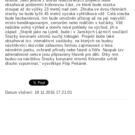
dlouhá. Jako jediná z dosud realizovaných projektů bude
obsahovat podzemní kořenovou část, ze které bude stezka
stoupat až do výšky 23 metrů nad zem. Zhruba ve dvou třetinách
stezky se bude tyčit 45 metrů vysoká vyhlídková věž. Celá stavba
bude bezbariérová, tím bude umožněn přístup až na její nejvyšší
místo hendikepovaným, seniorům nebo rodičům s kočárky. Věž
nabídne volný výhled a otevře nové pohledy na východ, jih a
západ. „Stejně jako na Lipně, bude i v Janských Lázních součástí
Stezky korunami stromů suchý tobogán. Projekt bude také
obsahovat tzv. interaktivní zastávky, na kterých se budou
návštěvníci dozvídat zábavnou formou zajímavosti o lese,
národním parku, ochraně přírody nebo fauně a flóře. Naopak tzv.
adrenalinové sekce jsou připraveny hlavně pro děti. Díky nim
budou na návštěvu Stezky korunami stromů Krkonoše určitě
dlouho vzpomínat,“ vysvětluje Filip Pekárek.
Datum vložení: 18.11.2016 17:21:01