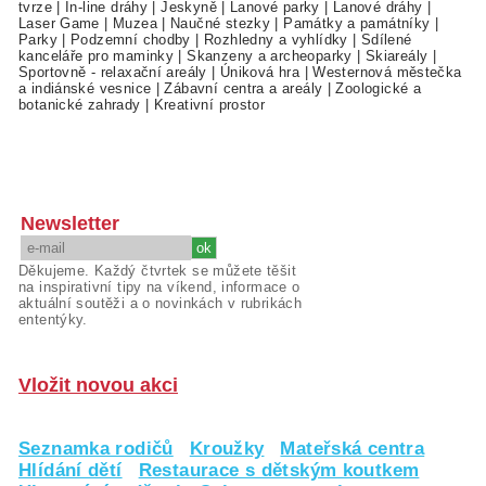
tvrze
|
In-line dráhy
|
Jeskyně
|
Lanové parky
|
Lanové dráhy
|
Laser Game
|
Muzea
|
Naučné stezky
|
Památky a památníky
|
Parky
|
Podzemní chodby
|
Rozhledny a vyhlídky
|
Sdílené
kanceláře pro maminky
|
Skanzeny a archeoparky
|
Skiareály
|
Sportovně - relaxační areály
|
Úniková hra
|
Westernová městečka
a indiánské vesnice
|
Zábavní centra a areály
|
Zoologické a
botanické zahrady
|
Kreativní prostor
Newsletter
Děkujeme. Každý čtvrtek se můžete těšit
na inspirativní tipy na víkend, informace o
aktuální soutěži a o novinkách v rubrikách
ententýky.
Vložit novou akci
Seznamka rodičů
Kroužky
Mateřská centra
Hlídání dětí
Restaurace s dětským koutkem