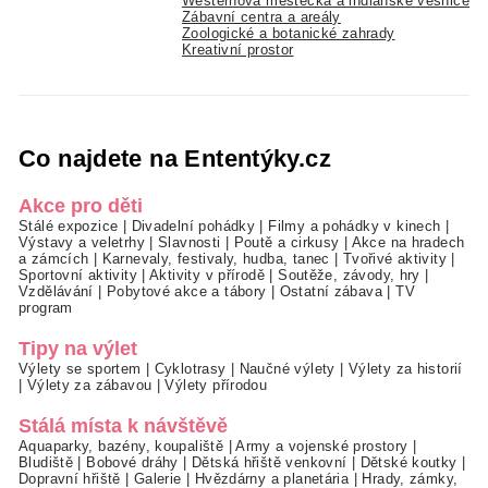
Westernová městečka a indiánské vesnice
Zábavní centra a areály
Zoologické a botanické zahrady
Kreativní prostor
Co najdete na Ententýky.cz
Akce pro děti
Stálé expozice
|
Divadelní pohádky
|
Filmy a pohádky v kinech
|
Výstavy a veletrhy
|
Slavnosti
|
Poutě a cirkusy
|
Akce na hradech
a zámcích
|
Karnevaly, festivaly, hudba, tanec
|
Tvořivé aktivity
|
Sportovní aktivity
|
Aktivity v přírodě
|
Soutěže, závody, hry
|
Vzdělávání
|
Pobytové akce a tábory
|
Ostatní zábava
|
TV
program
Tipy na výlet
Výlety se sportem
|
Cyklotrasy
|
Naučné výlety
|
Výlety za historií
|
Výlety za zábavou
|
Výlety přírodou
Stálá místa k návštěvě
Aquaparky, bazény, koupaliště
|
Army a vojenské prostory
|
Bludiště
|
Bobové dráhy
|
Dětská hřiště venkovní
|
Dětské koutky
|
Dopravní hřiště
|
Galerie
|
Hvězdárny a planetária
|
Hrady, zámky,