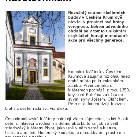
Rozsáhlý soubor klášterních
budov v Českém Krumlově
otevřel v prosinci své brány
veřejnosti. Během adventního
období se v tomto unikátním
trojklášteří konají mimořádné
akce pro všechny generace.
Komplex klášterů v Českém
Krumlově zaujímá rozlohou hned
druhé místo po krumlovském
zámku. První zmínka o
klášterech pochází z roku 1350,
kdy paní Kateřina založila se
svými syny Joštem, Oldřichem,
Petrem a Janem dvojí konvent
bratří a sester řádu sv. Františka.
Českokrumlovské kláštery nabízejí všem zájemcům, zvláště pak
dětem, mládeži a rodinám s dětmi, ukázku toho, jak se vedl
středověký klášterní život, jakou roli v něm sehrála kultura,
historie a umění. Historický komplex je interaktivním prostorem