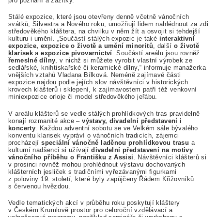
pro poznání a zážitky.
Stálé expozice, které jsou otevřeny denně včetně vánočních
svátků, Silvestra a Nového roku, umožňují lidem nahlédnout za zdi
středověkého kláštera, na chvilku v něm žít a osvojit si tehdejší
kulturu i umění. „Součástí stálých expozic
je také
interaktivní
expozice, expozice o životě a umění minoritů
, další
o životě
klarisek
a
expozice pivovarnictví
. Součástí areálu jsou rovněž
řemeslné dílny
, v nichž si můžete vyrobit vlastní výrobek ze
sedlářské, knihtiskařské či keramické dílny,“ informuje manažerka
vnějších vztahů Vladana Bílková. Neméně zajímavé části
expozice najdou podle jejích slov návštěvníci v historických
krovech klášterů i sklepení, k zajímavostem patří též venkovní
miniexpozice orloje či model středověkého jeřábu.
V areálu klášterů se vedle stálých prohlídkových tras pravidelně
konají rozmanité akce –
výstavy, divadelní představení i
koncerty
. Každou adventní sobotu se ve Velkém sále bývalého
konventu klarisek vypráví o vánočních tradicích, zájemci
procházejí
speciální vánočně laděnou prohlídkovou trasu
a
kulturní nadšenci si užívají
divadelní představení na motivy
vánočního příběhu o Františku z Assisi
. Návštěvníci klášterů si
v prosinci rovněž mohou prohlédnout výstavu dochovaných
klášterních jesliček s tradičními vyřezávanými figurkami
z poloviny 19. století, které byly zapůjčeny Řádem Křižovníků
s červenou hvězdou.
Vedle tematických akcí v průběhu roku poskytují kláštery
v Českém Krumlově prostor pro celoroční vzdělávací a