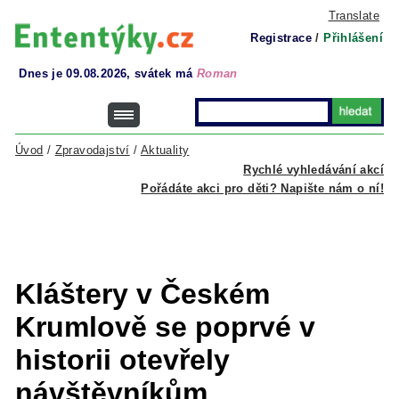
Translate
Registrace
/
Přihlášení
Dnes je 09.08.2026, svátek má
Roman
Úvod
/
Zpravodajství
/
Aktuality
Rychlé vyhledávání akcí
Pořádáte akci pro děti? Napište nám o ní!
Kláštery v Českém
Krumlově se poprvé v
historii otevřely
návštěvníkům