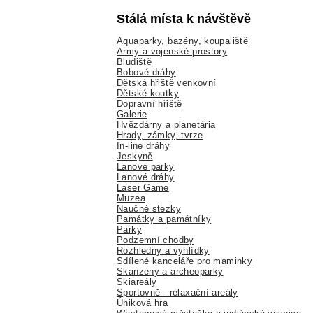
Stálá místa k návštěvě
Aquaparky, bazény, koupaliště
Army a vojenské prostory
Bludiště
Bobové dráhy
Dětská hřiště venkovní
Dětské koutky
Dopravní hřiště
Galerie
Hvězdárny a planetária
Hrady, zámky, tvrze
In-line dráhy
Jeskyně
Lanové parky
Lanové dráhy
Laser Game
Muzea
Naučné stezky
Památky a památníky
Parky
Podzemní chodby
Rozhledny a vyhlídky
Sdílené kanceláře pro maminky
Skanzeny a archeoparky
Skiareály
Sportovně - relaxační areály
Úniková hra