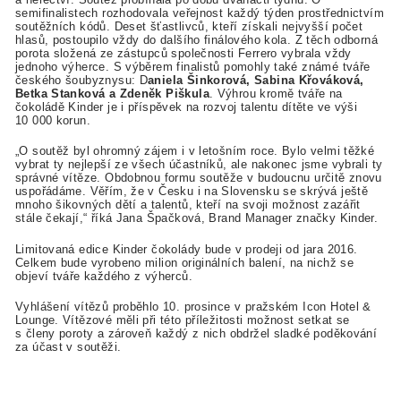
semifinalistech rozhodovala veřejnost každý týden prostřednictvím
soutěžních kódů. Deset šťastlivců, kteří získali nejvyšší počet
hlasů, postoupilo vždy do dalšího finálového kola. Z těch odborná
porota složená ze zástupců společnosti Ferrero vybrala vždy
jednoho výherce. S výběrem finalistů pomohly také známé tváře
českého šoubyznysu: D
aniela Šinkorová, Sabina Křováková,
Betka Stanková a Zdeněk Piškula
. Výhrou kromě tváře na
čokoládě Kinder je i příspěvek na rozvoj talentu dítěte ve výši
10 000 korun.
„O soutěž byl ohromný zájem i v letošním roce. Bylo velmi těžké
vybrat ty nejlepší ze všech účastníků, ale nakonec jsme vybrali ty
správné vítěze. Obdobnou formu soutěže v budoucnu určitě znovu
uspořádáme. Věřím, že v Česku i na Slovensku se skrývá ještě
mnoho šikovných dětí a talentů, kteří na svoji možnost zazářit
stále čekají,“ říká Jana Špačková, Brand Manager značky Kinder.
Limitovaná edice Kinder čokolády bude v prodeji od jara 2016.
Celkem bude vyrobeno milion originálních balení, na nichž se
objeví tváře každého z výherců.
Vyhlášení vítězů proběhlo 10. prosince v pražském Icon Hotel &
Lounge. Vítězové měli při této příležitosti možnost setkat se
s členy poroty a zároveň každý z nich obdržel sladké poděkování
za účast v soutěži.