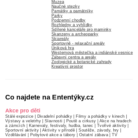
Muzea
Naučné stezky
Památky a památníky
Parky
Podzemní chodby
Rozhledny a vyhlídky
Sdílené kanceláře pro maminky
Skanzeny a archeoparky
Skiareály
Sportovně - relaxační areály
Úniková hra
Westernová městečka a indiánské vesnice
Zábavní centra a areály
Zoologické a botanické zahrady
Kreativní prostor
Co najdete na Ententýky.cz
Akce pro děti
Stálé expozice
|
Divadelní pohádky
|
Filmy a pohádky v kinech
|
Výstavy a veletrhy
|
Slavnosti
|
Poutě a cirkusy
|
Akce na hradech
a zámcích
|
Karnevaly, festivaly, hudba, tanec
|
Tvořivé aktivity
|
Sportovní aktivity
|
Aktivity v přírodě
|
Soutěže, závody, hry
|
Vzdělávání
|
Pobytové akce a tábory
|
Ostatní zábava
|
TV