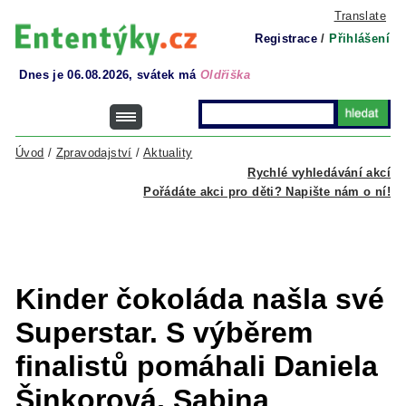
Translate
Registrace
/
Přihlášení
Dnes je 06.08.2026, svátek má
Oldřiška
Úvod
/
Zpravodajství
/
Aktuality
Rychlé vyhledávání akcí
Pořádáte akci pro děti? Napište nám o ní!
Kinder čokoláda našla své
Superstar. S výběrem
finalistů pomáhali Daniela
Šinkorová, Sabina