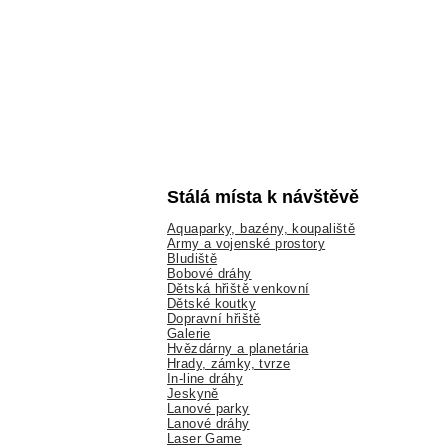
Stálá místa k návštěvě
Aquaparky, bazény, koupaliště
Army a vojenské prostory
Bludiště
Bobové dráhy
Dětská hřiště venkovní
Dětské koutky
Dopravní hřiště
Galerie
Hvězdárny a planetária
Hrady, zámky, tvrze
In-line dráhy
Jeskyně
Lanové parky
Lanové dráhy
Laser Game