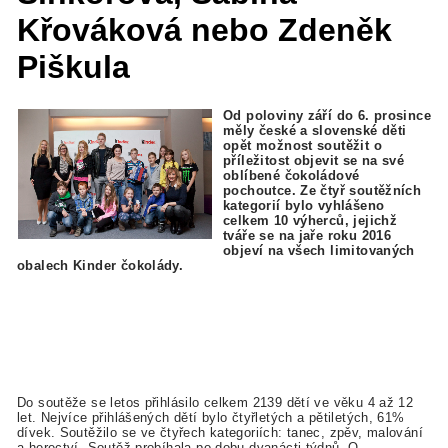
Křováková nebo Zdeněk
Piškula
Od poloviny září do 6. prosince
měly české a slovenské děti
opět možnost soutěžit o
příležitost objevit se na své
oblíbené čokoládové
pochoutce. Ze čtyř soutěžních
kategorií bylo vyhlášeno
celkem 10 výherců, jejichž
tváře se na jaře roku 2016
objeví na všech limitovaných
obalech Kinder čokolády.
Do soutěže se letos přihlásilo celkem 2139 dětí ve věku 4 až 12
let. Nejvíce přihlášených dětí bylo čtyřletých a pětiletých, 61%
dívek. Soutěžilo se ve čtyřech kategoriích: tanec, zpěv, malování
a herectví.
Soutěž probíhala po dobu dvanácti týdnů. O