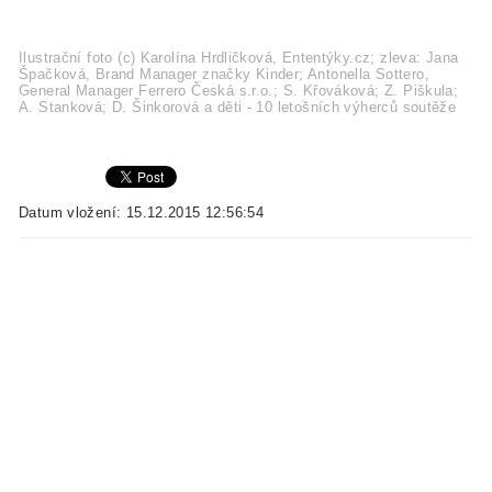
Ilustrační foto (c) Karolína Hrdličková, Ententýky.cz; zleva: Jana
Špačková, Brand Manager značky Kinder; Antonella Sottero,
General Manager Ferrero Česká s.r.o.; S. Křováková; Z. Piškula;
A. Stanková; D. Šinkorová a děti - 10 letošních výherců soutěže
Datum vložení: 15.12.2015 12:56:54