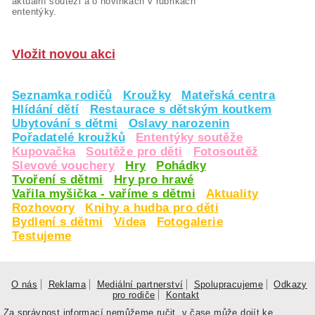
aktuální soutěži a o novinkách v rubrikách
ententýky.
Vložit novou akci
Seznamka rodičů
Kroužky
Mateřská centra
Hlídání dětí
Restaurace s dětským koutkem
Ubytování s dětmi
Oslavy narozenin
Pořadatelé kroužků
Ententýky soutěže
Kupovačka
Soutěže pro děti
Fotosoutěž
Slevové vouchery
Hry
Pohádky
Tvoření s dětmi
Hry pro hravé
Vařila myšička - vaříme s dětmi
Aktuality
Rozhovory
Knihy a hudba pro děti
Bydlení s dětmi
Videa
Fotogalerie
Testujeme
O nás
Reklama
Mediální partnerství
Spolupracujeme
Odkazy
pro rodiče
Kontakt
Za správnost informací nemůžeme ručit, v čase může dojít ke