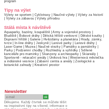
program
Tipy na výlet
Výlety se sportem
|
Cyklotrasy
|
Naučné výlety
|
Výlety za historií
|
Výlety za zábavou
|
Výlety přírodou
Stálá místa k návštěvě
Aquaparky, bazény, koupaliště
|
Army a vojenské prostory
|
Bludiště
|
Bobové dráhy
|
Dětská hřiště venkovní
|
Dětské koutky
|
Dopravní hřiště
|
Galerie
|
Hvězdárny a planetária
|
Hrady, zámky,
tvrze
|
In-line dráhy
|
Jeskyně
|
Lanové parky
|
Lanové dráhy
|
Laser Game
|
Muzea
|
Naučné stezky
|
Památky a památníky
|
Parky
|
Podzemní chodby
|
Rozhledny a vyhlídky
|
Sdílené
kanceláře pro maminky
|
Skanzeny a archeoparky
|
Skiareály
|
Sportovně - relaxační areály
|
Úniková hra
|
Westernová městečka
a indiánské vesnice
|
Zábavní centra a areály
|
Zoologické a
botanické zahrady
|
Kreativní prostor
Newsletter
Děkujeme. Každý čtvrtek se můžete těšit
na inspirativní tipy na víkend, informace o