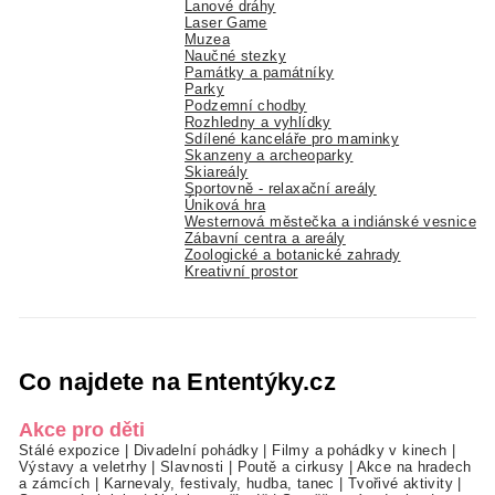
Lanové dráhy
Laser Game
Muzea
Naučné stezky
Památky a památníky
Parky
Podzemní chodby
Rozhledny a vyhlídky
Sdílené kanceláře pro maminky
Skanzeny a archeoparky
Skiareály
Sportovně - relaxační areály
Úniková hra
Westernová městečka a indiánské vesnice
Zábavní centra a areály
Zoologické a botanické zahrady
Kreativní prostor
Co najdete na Ententýky.cz
Akce pro děti
Stálé expozice
|
Divadelní pohádky
|
Filmy a pohádky v kinech
|
Výstavy a veletrhy
|
Slavnosti
|
Poutě a cirkusy
|
Akce na hradech
a zámcích
|
Karnevaly, festivaly, hudba, tanec
|
Tvořivé aktivity
|