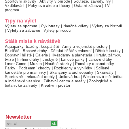
Sportovní aktivity
|
Aktivity v přírodě
|
Soutěže, závody, hry
|
Vzdělávání
|
Pobytové akce a tábory
|
Ostatní zábava
|
TV
program
Tipy na výlet
Výlety se sportem
|
Cyklotrasy
|
Naučné výlety
|
Výlety za historií
|
Výlety za zábavou
|
Výlety přírodou
Stálá místa k návštěvě
Aquaparky, bazény, koupaliště
|
Army a vojenské prostory
|
Bludiště
|
Bobové dráhy
|
Dětská hřiště venkovní
|
Dětské koutky
|
Dopravní hřiště
|
Galerie
|
Hvězdárny a planetária
|
Hrady, zámky,
tvrze
|
In-line dráhy
|
Jeskyně
|
Lanové parky
|
Lanové dráhy
|
Laser Game
|
Muzea
|
Naučné stezky
|
Památky a památníky
|
Parky
|
Podzemní chodby
|
Rozhledny a vyhlídky
|
Sdílené
kanceláře pro maminky
|
Skanzeny a archeoparky
|
Skiareály
|
Sportovně - relaxační areály
|
Úniková hra
|
Westernová městečka
a indiánské vesnice
|
Zábavní centra a areály
|
Zoologické a
botanické zahrady
|
Kreativní prostor
Newsletter