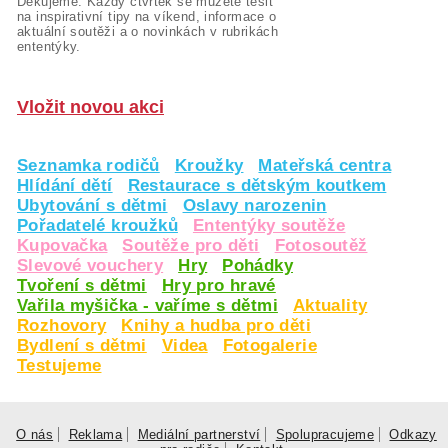
Děkujeme. Každý čtvrtek se můžete těšit
na inspirativní tipy na víkend, informace o
aktuální soutěži a o novinkách v rubrikách
ententýky.
Vložit novou akci
Seznamka rodičů
Kroužky
Mateřská centra
Hlídání dětí
Restaurace s dětským koutkem
Ubytování s dětmi
Oslavy narozenin
Pořadatelé kroužků
Ententýky soutěže
Kupovačka
Soutěže pro děti
Fotosoutěž
Slevové vouchery
Hry
Pohádky
Tvoření s dětmi
Hry pro hravé
Vařila myšička - vaříme s dětmi
Aktuality
Rozhovory
Knihy a hudba pro děti
Bydlení s dětmi
Videa
Fotogalerie
Testujeme
O nás
Reklama
Mediální partnerství
Spolupracujeme
Odkazy