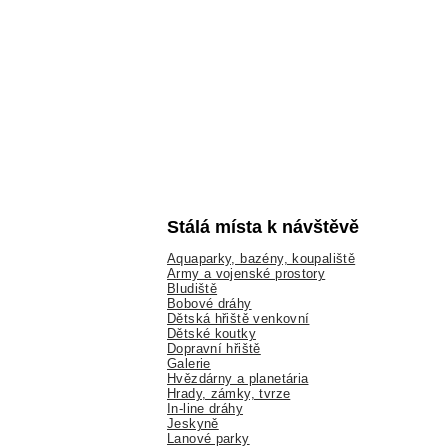
Stálá místa k návštěvě
Aquaparky, bazény, koupaliště
Army a vojenské prostory
Bludiště
Bobové dráhy
Dětská hřiště venkovní
Dětské koutky
Dopravní hřiště
Galerie
Hvězdárny a planetária
Hrady, zámky, tvrze
In-line dráhy
Jeskyně
Lanové parky