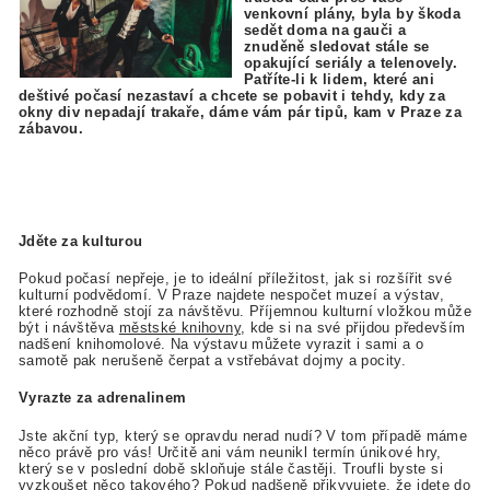
venkovní plány, byla by škoda
sedět doma na gauči a
znuděně sledovat stále se
opakující seriály a telenovely.
Patříte-li k lidem, které ani
deštivé počasí nezastaví a chcete se pobavit i tehdy, kdy za
okny div nepadají trakaře, dáme vám pár tipů, kam v Praze za
zábavou.
Jděte za kulturou
Pokud počasí nepřeje, je to ideální příležitost, jak si rozšířit své
kulturní podvědomí. V Praze najdete nespočet muzeí a výstav,
které rozhodně stojí za návštěvu. Příjemnou kulturní vložkou může
být i návštěva
městské knihovny
, kde si na své přijdou především
nadšení knihomolové. Na výstavu můžete vyrazit i sami a o
samotě pak nerušeně čerpat a vstřebávat dojmy a pocity.
Vyrazte za adrenalinem
Jste akční typ, který se opravdu nerad nudí? V tom případě máme
něco právě pro vás! Určitě ani vám neunikl termín únikové hry,
který se v poslední době skloňuje stále častěji. Troufli byste si
vyzkoušet něco takového? Pokud nadšeně přikyvujete, že jdete do