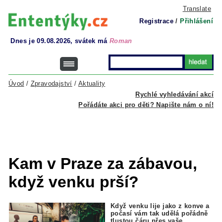
Translate
Registrace
/
Přihlášení
Dnes je 09.08.2026, svátek má
Roman
Úvod
/
Zpravodajství
/
Aktuality
Rychlé vyhledávání akcí
Pořádáte akci pro děti? Napište nám o ní!
Kam v Praze za zábavou,
když venku prší?
Když venku lije jako z konve a
počasí vám tak udělá pořádně
tlustou čáru přes vaše