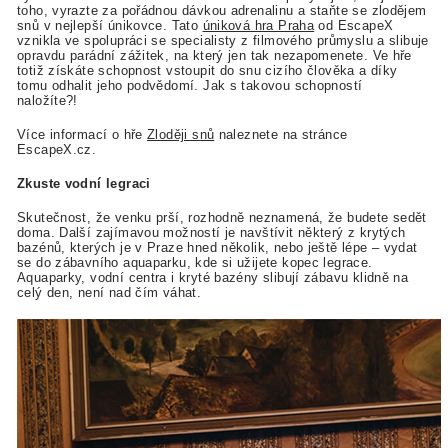
toho, vyrazte za pořádnou dávkou adrenalinu a staňte se zlodějem
snů v nejlepší únikovce. Tato
úniková hra Praha
od EscapeX
vznikla ve spolupráci se specialisty z filmového průmyslu a slibuje
opravdu parádní zážitek, na který jen tak nezapomenete. Ve hře
totiž získáte schopnost vstoupit do snu cizího člověka a díky
tomu odhalit jeho podvědomí. Jak s takovou schopností
naložíte?!
Více informací o hře
Zloději snů
naleznete na stránce
EscapeX.cz.
Zkuste vodní legraci
Skutečnost, že venku prší, rozhodně neznamená, že budete sedět
doma. Další zajímavou možností je navštívit některý z krytých
bazénů, kterých je v Praze hned několik, nebo ještě lépe – vydat
se do zábavního aquaparku, kde si užijete kopec legrace.
Aquaparky, vodní centra i kryté bazény slibují zábavu klidně na
celý den, není nad čím váhat.