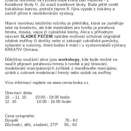
Žhavou novinkou na výstavě bude kniha Dari Fejtkové - Z
Korálkové školy II. Ze srazů korálkové školy. Bude ještě vonět
tiskařskou barvou, protože teprve 8. října vyjede z tiskárny a
zamíří přímo k návštěvníkům výstavy.
Hlavní novinkou letošního ročníku je přehlídka, která se zaměřuje
také na kreativitu, ale kde materiálem pro tvorbu je potahová
hmota, mouka, vejce či cukrářské krémy. Akce s příhodným
názvem
SLADKÉ PEČENÍ
nabídne možnost ochutnat originálně
zdobné muffiny či dortíky nebo si zakoupit cukrářské pomůcky,
vybavení a suroviny, které budou k mání i u vystavovatelů výstavy
KREATIV Ostrava.
Důležitou součástí akce jsou
workshopy
, kde bude možné se
naučit připravit potahovou hmotu k tvorbě a její tónování,
modelování marcipánových zvířátek z mandlového marcipánu,
ozdob z cukrové modelovací hmoty nebo ozdob na muffiny.
Více informací najdete na www.cerna-louka.cz.
Otevírací doba:
10. – 11. 10. 10:00 - 18:00 hodin
12. 10. 10:00 - 16:00 hodin
Cena vstupného:
Dospělí 70,- Kč
Důchodci, děti, studenti, ZTP 50,- Kč