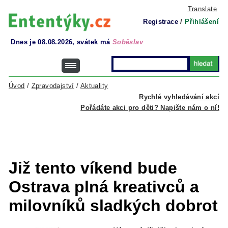
Translate
Registrace
/
Přihlášení
Dnes je 08.08.2026, svátek má
Soběslav
Úvod
/
Zpravodajství
/
Aktuality
Rychlé vyhledávání akcí
Pořádáte akci pro děti? Napište nám o ní!
Již tento víkend bude
Ostrava plná kreativců a
milovníků sladkých dobrot