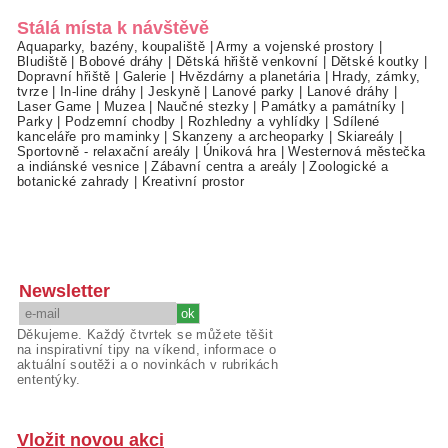
Stálá místa k návštěvě
Aquaparky, bazény, koupaliště
|
Army a vojenské prostory
|
Bludiště
|
Bobové dráhy
|
Dětská hřiště venkovní
|
Dětské koutky
|
Dopravní hřiště
|
Galerie
|
Hvězdárny a planetária
|
Hrady, zámky,
tvrze
|
In-line dráhy
|
Jeskyně
|
Lanové parky
|
Lanové dráhy
|
Laser Game
|
Muzea
|
Naučné stezky
|
Památky a památníky
|
Parky
|
Podzemní chodby
|
Rozhledny a vyhlídky
|
Sdílené
kanceláře pro maminky
|
Skanzeny a archeoparky
|
Skiareály
|
Sportovně - relaxační areály
|
Úniková hra
|
Westernová městečka
a indiánské vesnice
|
Zábavní centra a areály
|
Zoologické a
botanické zahrady
|
Kreativní prostor
Newsletter
Děkujeme. Každý čtvrtek se můžete těšit
na inspirativní tipy na víkend, informace o
aktuální soutěži a o novinkách v rubrikách
ententýky.
Vložit novou akci