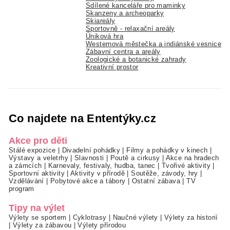
Sdílené kanceláře pro maminky
Skanzeny a archeoparky
Skiareály
Sportovně - relaxační areály
Úniková hra
Westernová městečka a indiánské vesnice
Zábavní centra a areály
Zoologické a botanické zahrady
Kreativní prostor
Co najdete na Ententýky.cz
Akce pro děti
Stálé expozice
|
Divadelní pohádky
|
Filmy a pohádky v kinech
|
Výstavy a veletrhy
|
Slavnosti
|
Poutě a cirkusy
|
Akce na hradech
a zámcích
|
Karnevaly, festivaly, hudba, tanec
|
Tvořivé aktivity
|
Sportovní aktivity
|
Aktivity v přírodě
|
Soutěže, závody, hry
|
Vzdělávání
|
Pobytové akce a tábory
|
Ostatní zábava
|
TV
program
Tipy na výlet
Výlety se sportem
|
Cyklotrasy
|
Naučné výlety
|
Výlety za historií
|
Výlety za zábavou
|
Výlety přírodou