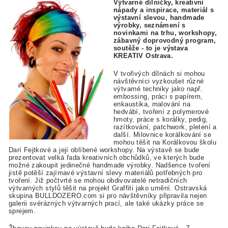
Výtvarné dílničky, kreativní
nápady a inspirace, materiál s
výstavní slevou, handmade
výrobky, seznámení s
novinkami na trhu, workshopy,
zábavný doprovodný program,
soutěže - to je výstava
KREATIV Ostrava.
V tvořivých dílnách si mohou
návštěvníci vyzkoušet různé
výtvarné techniky jako např.
embossing, práci s papírem,
enkaustika, malování na
hedvábí, tvoření z polymerové
hmoty, práce s korálky, pedig,
razítkování, patchwork, pletení a
další. Milovnice korálkování se
mohou těšit na Korálkovou školu
Darí Fejtkové a její oblíbené workshopy. Na výstavě se bude
prezentovat velká řada kreativních obchůdků, ve kterých bude
možné zakoupit jedinečné handmade výrobky. Nadšence tvoření
jistě potěší zajímavé výstavní slevy materiálů potřebných pro
tvoření. Již počtvrté se mohou obdivovatelé netradičních
výtvarných stylů těšit na projekt Graffiti jako umění. Ostravská
skupina BULLDOZERO.com si pro návštěvníky připravila nejen
galerii svérázných výtvarných prací, ale také ukázky práce se
sprejem.