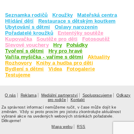
Seznamka rodičů
Kroužky
Mateřská centra
Hlídání dětí
Restaurace s dětským koutkem
Ubytování s dětmi
Oslavy narozenin
Pořadatelé kroužků
Ententýky soutěže
Kupovačka
Soutěže pro děti
Fotosoutěž
Slevové vouchery
Hry
Pohádky
Tvoření s dětmi
Hry pro hravé
Vařila myšička - vaříme s dětmi
Aktuality
Rozhovory
Knihy a hudba pro děti
Bydlení s dětmi
Videa
Fotogalerie
Testujeme
O nás
Reklama
Mediální partnerství
Spolupracujeme
Odkazy
pro rodiče
Kontakt
Za správnost informací nemůžeme ručit, v čase může dojít ke
změnám. Vždy si proto prosím pro jistotu zkontrolujte aktuálnost
vybrané akce na uvedených webových stránkách pořadatele.
Děkujeme!
Mapa webu
RSS