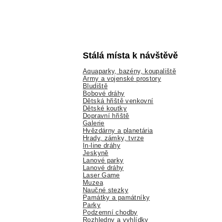
Stálá místa k návštěvě
Aquaparky, bazény, koupaliště
Army a vojenské prostory
Bludiště
Bobové dráhy
Dětská hřiště venkovní
Dětské koutky
Dopravní hřiště
Galerie
Hvězdárny a planetária
Hrady, zámky, tvrze
In-line dráhy
Jeskyně
Lanové parky
Lanové dráhy
Laser Game
Muzea
Naučné stezky
Památky a památníky
Parky
Podzemní chodby
Rozhledny a vyhlídky