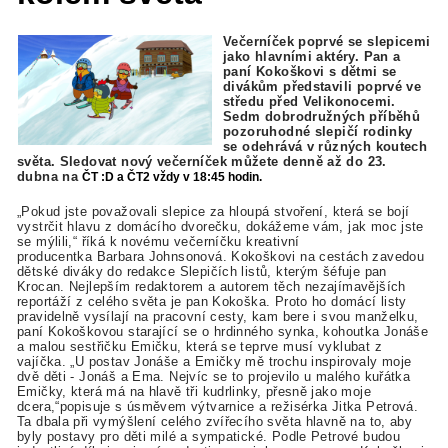
Večerníček poprvé se slepicemi
jako hlavními aktéry. Pan a
paní Kokoškovi s dětmi se
divákům představili poprvé ve
středu před Velikonocemi.
Sedm dobrodružných příběhů
pozoruhodné slepičí rodinky
se odehrává v různých koutech
světa. Sledovat nový večerníček můžete denně až do 23.
dubna na
ČT :D a ČT2 vždy v 18:45 hodin.
„Pokud jste považovali slepice za hloupá stvoření, která se bojí
vystrčit hlavu z domácího dvorečku, dokážeme vám, jak moc jste
se mýlili,“ říká k novému večerníčku kreativní
producentka Barbara Johnsonová. Kokoškovi na cestách zavedou
dětské diváky do redakce Slepičích listů, kterým šéfuje pan
Krocan. Nejlepším redaktorem a autorem těch nezajímavějších
reportáží z celého světa je pan Kokoška. Proto ho domácí listy
pravidelně vysílají na pracovní cesty, kam bere i svou manželku,
paní Kokoškovou starající se o hrdinného synka, kohoutka Jonáše
a malou sestřičku Emičku, která se teprve musí vyklubat z
vajíčka. „U postav Jonáše a Emičky mě trochu inspirovaly moje
dvě děti - Jonáš a Ema. Nejvíc se to projevilo u malého kuřátka
Emičky, která má na hlavě tři kudrlinky, přesně jako moje
dcera,“popisuje s úsměvem výtvarnice a režisérka Jitka Petrová.
Ta dbala při vymýšlení celého zvířecího světa hlavně na to, aby
byly postavy pro děti milé a sympatické. Podle Petrové budou