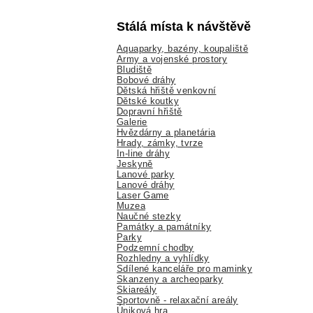
Stálá místa k návštěvě
Aquaparky, bazény, koupaliště
Army a vojenské prostory
Bludiště
Bobové dráhy
Dětská hřiště venkovní
Dětské koutky
Dopravní hřiště
Galerie
Hvězdárny a planetária
Hrady, zámky, tvrze
In-line dráhy
Jeskyně
Lanové parky
Lanové dráhy
Laser Game
Muzea
Naučné stezky
Památky a památníky
Parky
Podzemní chodby
Rozhledny a vyhlídky
Sdílené kanceláře pro maminky
Skanzeny a archeoparky
Skiareály
Sportovně - relaxační areály
Úniková hra