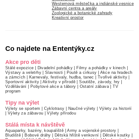
Westernová městečka a indiánské vesnice
Zábavní centra a areály
Zoologické a botanické zahrady
Kreativní prostor
Co najdete na Ententýky.cz
Akce pro děti
Stálé expozice
|
Divadelní pohádky
|
Filmy a pohádky v kinech
|
Výstavy a veletrhy
|
Slavnosti
|
Poutě a cirkusy
|
Akce na hradech
a zámcích
|
Karnevaly, festivaly, hudba, tanec
|
Tvořivé aktivity
|
Sportovní aktivity
|
Aktivity v přírodě
|
Soutěže, závody, hry
|
Vzdělávání
|
Pobytové akce a tábory
|
Ostatní zábava
|
TV
program
Tipy na výlet
Výlety se sportem
|
Cyklotrasy
|
Naučné výlety
|
Výlety za historií
|
Výlety za zábavou
|
Výlety přírodou
Stálá místa k návštěvě
Aquaparky, bazény, koupaliště
|
Army a vojenské prostory
|
Bludiště
|
Bobové dráhy
|
Dětská hřiště venkovní
|
Dětské koutky
|