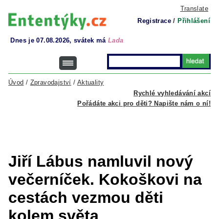
Translate
Registrace
/
Přihlášení
Dnes je 07.08.2026, svátek má
Lada
Úvod
/
Zpravodajství
/
Aktuality
Rychlé vyhledávání akcí
Pořádáte akci pro děti? Napište nám o ní!
Jiří Lábus namluvil nový
večerníček. Kokoškovi na
cestách vezmou děti
kolem světa