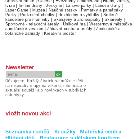
Dopravní hřiště
|
Galerie
|
Hvězdárny a planetária
|
Hrady, zámky,
tvrze
|
In-line dráhy
|
Jeskyně
|
Lanové parky
|
Lanové dráhy
|
Laser Game
|
Muzea
|
Naučné stezky
|
Památky a památníky
|
Parky
|
Podzemní chodby
|
Rozhledny a vyhlídky
|
Sdílené
kanceláře pro maminky
|
Skanzeny a archeoparky
|
Skiareály
|
Sportovně - relaxační areály
|
Úniková hra
|
Westernová městečka
a indiánské vesnice
|
Zábavní centra a areály
|
Zoologické a
botanické zahrady
|
Kreativní prostor
Newsletter
Děkujeme. Každý čtvrtek se můžete těšit
na inspirativní tipy na víkend, informace o
aktuální soutěži a o novinkách v rubrikách
ententýky.
Vložit novou akci
Seznamka rodičů
Kroužky
Mateřská centra
Hlídání dětí
Restaurace s dětským koutkem