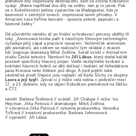
jednotlivé díly inspirovány destinacemi, kam se zrovna Kokoškovi
vydají: „Máme například dva díly na sněhu, tam je to jasné. Pak
se s Kokoškovými jednou vypravíme na Madagaskar, kde je
barevnost v zemitých tonech, inspirovaná tamní přírodou. V
Amazonii zase hýříme barvami - spousta zeleně, papoušci a
barevné žabky.“
Od původního námětu až po finální schvalovací procesy uběhly tři
roky. „Animovaná tvorba patří k náročným filmovým technologiím,
vyžaduje plný zápal a pracovní nasazení. Večerníček animovalo
pět animátorů, ale celkem se realizační tým skládal z dvaceti
lidí,“popisuje dramaturg Miloš Zvěřina. Seriál vznikl v Animačním
studiu České televize. Namluvil ho
Jiří Lábus
, který dodal každé
postavě specifický hlasový projev. Vedle nezbytného kvokání a
kokrhání hlavních hrdinů se děti dočkají i hudrání od šéfredaktora
pana Krocana nebo štěkání psů dingo. A jistě potěší také
závěrečná píseň Slepice jsou nejlepší od Karla Šůchy ze skupiny
Laura a její tygři
. Zpívat si ji může celá rodina v podvečer mezi
17. a 23. dubnem, kdy se objeví Kokoškovi premiérově na Déčku
a ČT2.
námět: Barbora Štolleová // scénář: Jiří Chalupa // režie: Ivo
Hejcman, Jitka Petrová // dramaturgie: Miloš Zvěřina
// výtvarnice:Jitka Petrová // výkonná producentka: Veronika
Trčková // kreativní producentka: Barbara Johnsonová
// vypravěč: Jiří Lábus