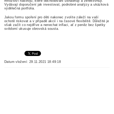
množství nástrojů, které obchodování usnadňují a zefektivňují.
Vydávají doporučení jak investovat, podrobné analýzy a ukázková
výdělečná portfolia.
Jakou formu spoření pro děti nakonec zvolíte záleží na vaší
ochotě riskovat a v případě akcií i na časové flexibilitě. Důležité je
však začít co nejdříve a nenechat inflaci, ať z peněz bez špetky
svědomí ukusuje obrovská sousta.
Datum vložení: 29.11.2021 18:49:18