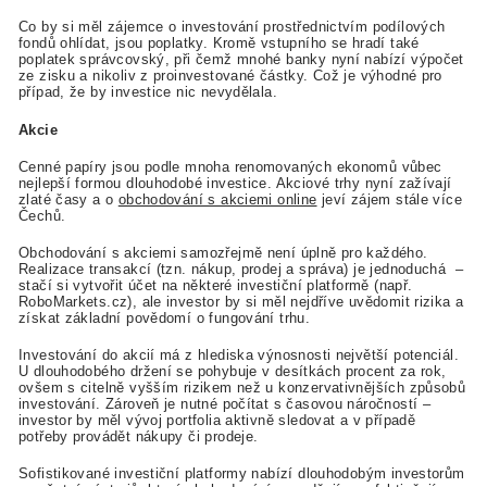
Co by si měl zájemce o investování prostřednictvím podílových
fondů ohlídat, jsou poplatky. Kromě vstupního se hradí také
poplatek správcovský, při čemž mnohé banky nyní nabízí výpočet
ze zisku a nikoliv z proinvestované částky. Což je výhodné pro
případ, že by investice nic nevydělala.
Akcie
Cenné papíry jsou podle mnoha renomovaných ekonomů vůbec
nejlepší formou dlouhodobé investice. Akciové trhy nyní zažívají
zlaté časy a o
obchodování s akciemi online
jeví zájem stále více
Čechů.
Obchodování s akciemi samozřejmě není úplně pro každého.
Realizace transakcí (tzn. nákup, prodej a správa) je jednoduchá –
stačí si vytvořit účet na některé investiční platformě (např.
RoboMarkets.cz), ale investor by si měl nejdříve uvědomit rizika a
získat základní povědomí o fungování trhu.
Investování do akcií má z hlediska výnosnosti největší potenciál.
U dlouhodobého držení se pohybuje v desítkách procent za rok,
ovšem s citelně vyšším rizikem než u konzervativnějších způsobů
investování. Zároveň je nutné počítat s časovou náročností –
investor by měl vývoj portfolia aktivně sledovat a v případě
potřeby provádět nákupy či prodeje.
Sofistikované investiční platformy nabízí dlouhodobým investorům