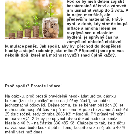
Rodiče by měli dětem zajistit
bezstarostné dětství a zároveň
jim usnadnit vstup do života. A
to nejen mentálně, ale
především materiálně. Právě
nyní, v době, kdy strmě stoupá
inflace a mnoha lidem se
rozplývá sen o vlastním
bydlení, je správný čas na
zamyšlení ohledně efektivní
kumulace peněz. Jak spořit, aby byl přechod do dospělosti
hladký a stejně radostný jako mládí? Připravili jsme pro vás
několik tipů, které má možnost využít snad úplně každý.
Proč spořit? Protože inflace!
Na otázku, proč prostě pravidelně neodkládat určitou částku
bokem (tzn. do „obálky“ nebo na
„
běžný účet“), se nabízí
jednoznačná odpověď. Dejme tomu, že se během příštích 20 let
rozhodnete naspořit částku půl milionu. V praxi to znamená odložit
25 tisíc ročně, tedy zhruba 2083 Kč měsíčně. Při průměrné roční
inflaci ve výši 2 % by po uplynutí dvou dekád hodnota peněz
klesla o 40 % - na částku 336 485 Kč. Chápejte to tak, že z účtu
na vás sice bude koukat půl milionu, koupíte si za něj ale o 40 %
méně věcí než dnes.