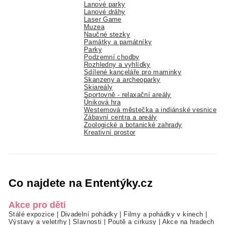
Lanové parky
Lanové dráhy
Laser Game
Muzea
Naučné stezky
Památky a památníky
Parky
Podzemní chodby
Rozhledny a vyhlídky
Sdílené kanceláře pro maminky
Skanzeny a archeoparky
Skiareály
Sportovně - relaxační areály
Úniková hra
Westernová městečka a indiánské vesnice
Zábavní centra a areály
Zoologické a botanické zahrady
Kreativní prostor
Co najdete na Ententýky.cz
Akce pro děti
Stálé expozice
|
Divadelní pohádky
|
Filmy a pohádky v kinech
|
Výstavy a veletrhy
|
Slavnosti
|
Poutě a cirkusy
|
Akce na hradech