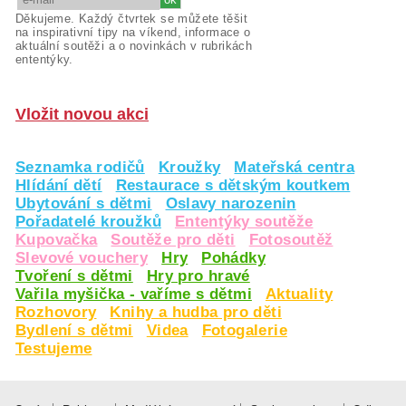
Děkujeme. Každý čtvrtek se můžete těšit
na inspirativní tipy na víkend, informace o
aktuální soutěži a o novinkách v rubrikách
ententýky.
Vložit novou akci
Seznamka rodičů
Kroužky
Mateřská centra
Hlídání dětí
Restaurace s dětským koutkem
Ubytování s dětmi
Oslavy narozenin
Pořadatelé kroužků
Ententýky soutěže
Kupovačka
Soutěže pro děti
Fotosoutěž
Slevové vouchery
Hry
Pohádky
Tvoření s dětmi
Hry pro hravé
Vařila myšička - vaříme s dětmi
Aktuality
Rozhovory
Knihy a hudba pro děti
Bydlení s dětmi
Videa
Fotogalerie
Testujeme