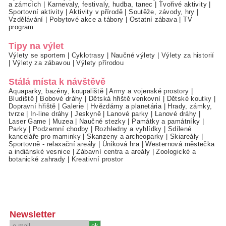
a zámcích
|
Karnevaly, festivaly, hudba, tanec
|
Tvořivé aktivity
|
Sportovní aktivity
|
Aktivity v přírodě
|
Soutěže, závody, hry
|
Vzdělávání
|
Pobytové akce a tábory
|
Ostatní zábava
|
TV
program
Tipy na výlet
Výlety se sportem
|
Cyklotrasy
|
Naučné výlety
|
Výlety za historií
|
Výlety za zábavou
|
Výlety přírodou
Stálá místa k návštěvě
Aquaparky, bazény, koupaliště
|
Army a vojenské prostory
|
Bludiště
|
Bobové dráhy
|
Dětská hřiště venkovní
|
Dětské koutky
|
Dopravní hřiště
|
Galerie
|
Hvězdárny a planetária
|
Hrady, zámky,
tvrze
|
In-line dráhy
|
Jeskyně
|
Lanové parky
|
Lanové dráhy
|
Laser Game
|
Muzea
|
Naučné stezky
|
Památky a památníky
|
Parky
|
Podzemní chodby
|
Rozhledny a vyhlídky
|
Sdílené
kanceláře pro maminky
|
Skanzeny a archeoparky
|
Skiareály
|
Sportovně - relaxační areály
|
Úniková hra
|
Westernová městečka
a indiánské vesnice
|
Zábavní centra a areály
|
Zoologické a
botanické zahrady
|
Kreativní prostor
Newsletter