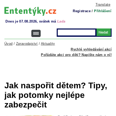
Translate
Registrace
/
Přihlášení
Dnes je 07.08.2026, svátek má
Lada
Úvod
/
Zpravodajství
/
Aktuality
Rychlé vyhledávání akcí
Pořádáte akci pro děti? Napište nám o ní!
Jak naspořit dětem? Tipy,
jak potomky nejlépe
zabezpečit