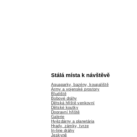
Stálá místa k návštěvě
Aquaparky, bazény, koupaliště
Army a vojenské prostory
Bludiště
Bobové dráhy
Dětská hřiště venkovní
Dětské koutky
Dopravní hřiště
Galerie
Hvězdárny a planetária
Hrady, zámky, tvrze
In-line dráhy
Jeskyně