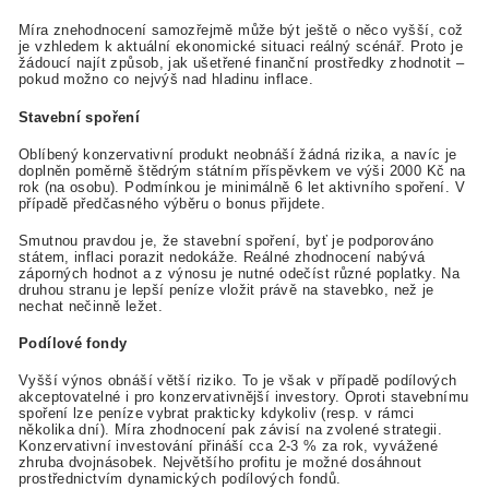
Míra znehodnocení samozřejmě může být ještě o něco vyšší, což
je vzhledem k aktuální ekonomické situaci reálný scénář. Proto je
žádoucí najít způsob, jak ušetřené finanční prostředky zhodnotit –
pokud možno co nejvýš nad hladinu inflace.
Stavební spoření
Oblíbený konzervativní produkt neobnáší žádná rizika, a navíc je
doplněn poměrně štědrým státním příspěvkem ve výši 2000 Kč na
rok (na osobu). Podmínkou je minimálně 6 let aktivního spoření. V
případě předčasného výběru o bonus přijdete.
Smutnou pravdou je, že stavební spoření, byť je podporováno
státem, inflaci porazit nedokáže. Reálné zhodnocení nabývá
záporných hodnot a z výnosu je nutné odečíst různé poplatky. Na
druhou stranu je lepší peníze vložit právě na stavebko, než je
nechat nečinně ležet.
Podílové fondy
Vyšší výnos obnáší větší riziko. To je však v případě podílových
akceptovatelné i pro konzervativnější investory. Oproti stavebnímu
spoření lze peníze vybrat prakticky kdykoliv (resp. v rámci
několika dní). Míra zhodnocení pak závisí na zvolené strategii.
Konzervativní investování přináší cca 2-3 % za rok, vyvážené
zhruba dvojnásobek. Největšího profitu je možné dosáhnout
prostřednictvím dynamických podílových fondů.