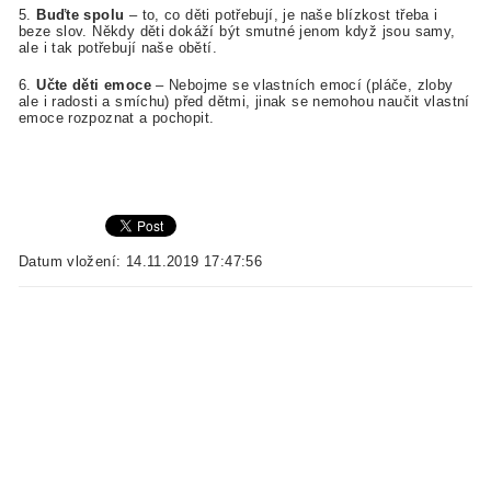
5.
Buďte spolu
– to, co děti potřebují, je naše blízkost třeba i
beze slov. Někdy děti dokáží být smutné jenom když jsou samy,
ale i tak potřebují naše obětí.
6.
Učte děti emoce
– Nebojme se vlastních emocí (pláče, zloby
ale i radosti a smíchu) před dětmi, jinak se nemohou naučit vlastní
emoce rozpoznat a pochopit.
Datum vložení: 14.11.2019 17:47:56