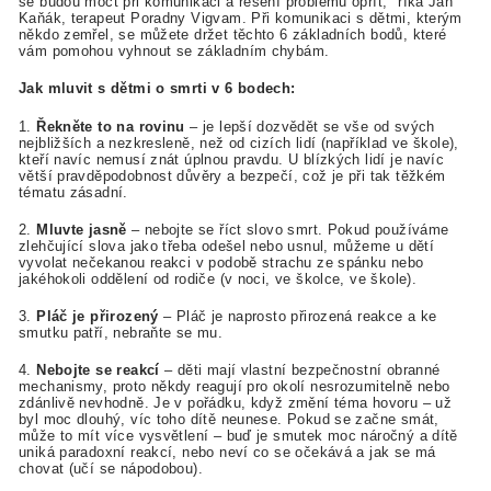
se budou moct při komunikaci a řešení problémů opřít," říká Jan
Kaňák, terapeut Poradny Vigvam. Při komunikaci s dětmi, kterým
někdo zemřel, se můžete držet těchto 6 základních bodů, které
vám pomohou vyhnout se základním chybám.
Jak mluvit s dětmi o smrti v 6 bodech:
1.
Řekněte to na rovinu
– je lepší dozvědět se vše od svých
nejbližších a nezkresleně, než od cizích lidí (například ve škole),
kteří navíc nemusí znát úplnou pravdu. U blízkých lidí je navíc
větší pravděpodobnost důvěry a bezpečí, což je při tak těžkém
tématu zásadní.
2.
Mluvte jasně
– nebojte se říct slovo smrt. Pokud používáme
zlehčující slova jako třeba odešel nebo usnul, můžeme u dětí
vyvolat nečekanou reakci v podobě strachu ze spánku nebo
jakéhokoli oddělení od rodiče (v noci, ve školce, ve škole).
3.
Pláč je přirozený
– Pláč je naprosto přirozená reakce a ke
smutku patří, nebraňte se mu.
4.
Nebojte se reakcí
– děti mají vlastní bezpečnostní obranné
mechanismy, proto někdy reagují pro okolí nesrozumitelně nebo
zdánlivě nevhodně. Je v pořádku, když změní téma hovoru – už
byl moc dlouhý, víc toho dítě neunese. Pokud se začne smát,
může to mít více vysvětlení – buď je smutek moc náročný a dítě
uniká paradoxní reakcí, nebo neví co se očekává a jak se má
chovat (učí se nápodobou).