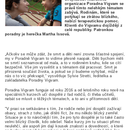
organizace Poradna Vigvam se
právě tímto nelehkým tématem
zabývá. Rodinám, které se
potýkají se ztrátou blízkého,
nabízí terapeutickou pomoc.
Klienti do Vigvamu dojíždějí z
celé republiky. Patronkou
poradny je herečka Martha Issová.
„Ačkoliv se může zdát, že smrt a děti není zrovna šťastné spojení,
my v Poradně Vigvam to vidíme přesně naopak. Děti bychom měli
se smrtí seznamovat od mala, a to v rodinném kruhu, kde se cítí
bezpečně. Vše jim vysvětlit a s tématem dál pracovat. Smrt je
přirozená součást života, a pokud se jí budeme vyhýbat, může
nás o to víc překvapit,“ vysvětluje Sylvie Stretti, ředitelka a
zakladatelka Poradny Vigvam.
Poradna Vigvam funguje od roku 2016 a od letošního roku nově na
speciálních kurzech učí dospělé z řad rodičů, či třeba učitelů,
nebát se mluvit o těžkých tématech, a to ani v přítomnosti dětí.
"V praxi se setkáváme s tím, že rodiče nebo jiní dospělí zažívají
obavy, strach z toho, jak dítěti říct, že mu někdo blízký zemřel.
Situace je o to náročnější tím, že pro tyto dospělé je to také často
velmi blízký člověk, kdo odešel. Naše kurzy jim tu situaci přímo
neulehčí, ale aspoň jim dají kousek znalostí a dovedností, o které