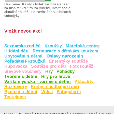
Děkujeme. Každý čtvrtek se můžete těšit
na inspirativní tipy na víkend, informace o
aktuální soutěži a o novinkách v rubrikách
ententýky.
Vložit novou akci
Seznamka rodičů
Kroužky
Mateřská centra
Hlídání dětí
Restaurace s dětským koutkem
Ubytování s dětmi
Oslavy narozenin
Pořadatelé kroužků
Ententýky soutěže
Kupovačka
Soutěže pro děti
Fotosoutěž
Slevové vouchery
Hry
Pohádky
Tvoření s dětmi
Hry pro hravé
Vařila myšička - vaříme s dětmi
Aktuality
Rozhovory
Knihy a hudba pro děti
Bydlení s dětmi
Videa
Fotogalerie
Testujeme