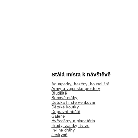
Stálá místa k návštěvě
Aquaparky, bazény, koupaliště
Army a vojenské prostory
Bludiště
Bobové dráhy
Dětská hřiště venkovní
Dětské koutky
Dopravní hřiště
Galerie
Hvězdárny a planetária
Hrady, zámky, tvrze
In-line dráhy
Jeskyně