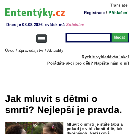
Translate
Registrace
/
Přihlášení
Dnes je 08.08.2026, svátek má
Soběslav
Úvod
/
Zpravodajství
/
Aktuality
Rychlé vyhledávání akcí
Pořádáte akci pro děti? Napište nám o ní!
Jak mluvit s dětmi o
smrti? Nejlepší je pravda.
Mluvit o smrti je stále tabu a
pokud je v blízkosti dítě, tak
dvojnásob. Nezisková