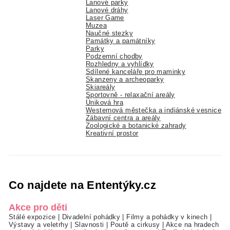
Lanové parky
Lanové dráhy
Laser Game
Muzea
Naučné stezky
Památky a památníky
Parky
Podzemní chodby
Rozhledny a vyhlídky
Sdílené kanceláře pro maminky
Skanzeny a archeoparky
Skiareály
Sportovně - relaxační areály
Úniková hra
Westernová městečka a indiánské vesnice
Zábavní centra a areály
Zoologické a botanické zahrady
Kreativní prostor
Co najdete na Ententýky.cz
Akce pro děti
Stálé expozice
|
Divadelní pohádky
|
Filmy a pohádky v kinech
|
Výstavy a veletrhy
|
Slavnosti
|
Poutě a cirkusy
|
Akce na hradech