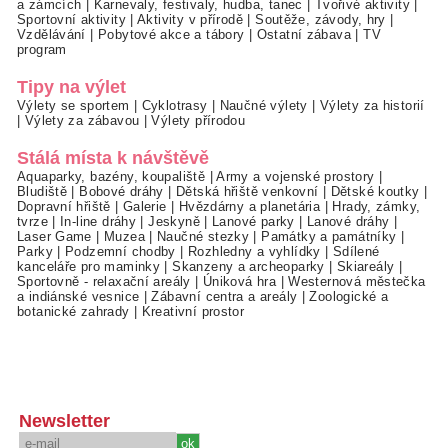
a zámcích
|
Karnevaly, festivaly, hudba, tanec
|
Tvořivé aktivity
|
Sportovní aktivity
|
Aktivity v přírodě
|
Soutěže, závody, hry
|
Vzdělávání
|
Pobytové akce a tábory
|
Ostatní zábava
|
TV
program
Tipy na výlet
Výlety se sportem
|
Cyklotrasy
|
Naučné výlety
|
Výlety za historií
|
Výlety za zábavou
|
Výlety přírodou
Stálá místa k návštěvě
Aquaparky, bazény, koupaliště
|
Army a vojenské prostory
|
Bludiště
|
Bobové dráhy
|
Dětská hřiště venkovní
|
Dětské koutky
|
Dopravní hřiště
|
Galerie
|
Hvězdárny a planetária
|
Hrady, zámky,
tvrze
|
In-line dráhy
|
Jeskyně
|
Lanové parky
|
Lanové dráhy
|
Laser Game
|
Muzea
|
Naučné stezky
|
Památky a památníky
|
Parky
|
Podzemní chodby
|
Rozhledny a vyhlídky
|
Sdílené
kanceláře pro maminky
|
Skanzeny a archeoparky
|
Skiareály
|
Sportovně - relaxační areály
|
Úniková hra
|
Westernová městečka
a indiánské vesnice
|
Zábavní centra a areály
|
Zoologické a
botanické zahrady
|
Kreativní prostor
Newsletter