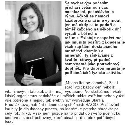
Se sychravým počasím
přichází většinou i čas
nachlazení, pokašlávání a
rýmy. Ačkoli se nemoci
každoročně snažíme vyhnout,
jen málokdy se to podaří a
téměř každého na několik dní
vyřadí z běžného
režimu. Existuje nespočet rad,
jak imunitu posílit, základem je
však zajištění dostatečného
množství vitaminů a
minerálů. Ty získáváme z
kvalitní stravy, případně
samostatně jako potravinový
doplněk. Pro dobrou imunitu je
potřebná také fyzická aktivita.
„Mnoho lidí se domnívá, že si
stačí vzít každý den několik
vitaminových tabletek a tím mají vystaráno. Ve skutečnosti však
lidský organismus nedokáže z umělých tablet vstřebat nebo využít
vše potřebné a nejsou tak efektivní,“ vysvětluje Blanka
Procházková, nutriční odbornice společnosti RACIO. Posilování
imunity je dlouhodobý proces, na kterém je potřeba pracovat po
celý rok. Nikdy však není pozdě na to přidat do svého jídelníčku
čerstvé sezónní potraviny, které obsahují dostatek potřebných
látek.