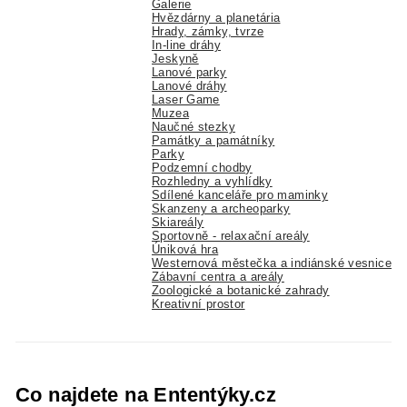
Galerie
Hvězdárny a planetária
Hrady, zámky, tvrze
In-line dráhy
Jeskyně
Lanové parky
Lanové dráhy
Laser Game
Muzea
Naučné stezky
Památky a památníky
Parky
Podzemní chodby
Rozhledny a vyhlídky
Sdílené kanceláře pro maminky
Skanzeny a archeoparky
Skiareály
Sportovně - relaxační areály
Úniková hra
Westernová městečka a indiánské vesnice
Zábavní centra a areály
Zoologické a botanické zahrady
Kreativní prostor
Co najdete na Ententýky.cz