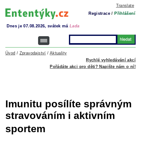
Translate
Registrace
/
Přihlášení
Dnes je 07.08.2026, svátek má
Lada
Úvod
/
Zpravodajství
/
Aktuality
Rychlé vyhledávání akcí
Pořádáte akci pro děti? Napište nám o ní!
Imunitu posílíte správným
stravováním i aktivním
sportem