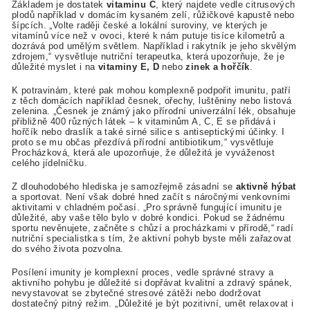
Základem je dostatek
vitaminu C
, který najdete vedle citrusových
plodů například v domácím kysaném zelí, růžičkové kapustě nebo
šípcích. „Volte raději české a lokální suroviny, ve kterých je
vitamínů více než v ovoci, které k nám putuje tisíce kilometrů a
dozrává pod umělým světlem. Například i rakytník je jeho skvělým
zdrojem,“ vysvětluje nutriční terapeutka, která upozorňuje, že je
důležité myslet i na
vitaminy E, D
nebo
zinek a hořčík
.
K potravinám, které pak mohou komplexně podpořit imunitu, patří
z těch domácích například česnek, ořechy, luštěniny nebo listová
zelenina. „Česnek je známý jako přírodní univerzální lék, obsahuje
přibližně 400 různých látek – k vitaminům A, C, E se přidává i
hořčík nebo draslík a také sirné silice s antiseptickými účinky. I
proto se mu občas přezdívá přírodní antibiotikum,“ vysvětluje
Procházková, která ale upozorňuje, že důležitá je vyváženost
celého jídelníčku.
Z dlouhodobého hlediska je samozřejmě zásadní se
aktivně hýbat
a sportovat. Není však dobré hned začít s náročnými venkovními
aktivitami v chladném počasí. „Pro správně fungující imunitu je
důležité, aby vaše tělo bylo v dobré kondici. Pokud se žádnému
sportu nevěnujete, začněte s chůzí a procházkami v přírodě,“ radí
nutriční specialistka s tím, že aktivní pohyb byste měli zařazovat
do svého života pozvolna.
Posílení imunity je komplexní proces, vedle správné stravy a
aktivního pohybu je důležité si dopřávat kvalitní a zdravý spánek,
nevystavovat se zbytečné stresové zátěži nebo dodržovat
dostatečný pitný režim. „Důležité je být pozitivní, umět relaxovat i