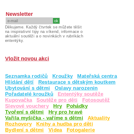
Newsletter
Děkujeme. Každý čtvrtek se můžete těšit
na inspirativní tipy na víkend, informace o
aktuální soutěži a o novinkách v rubrikách
ententýky.
Vložit novou akci
Seznamka rodičů
Kroužky
Mateřská centra
Hlídání dětí
Restaurace s dětským koutkem
Ubytování s dětmi
Oslavy narozenin
Pořadatelé kroužků
Ententýky soutěže
Kupovačka
Soutěže pro děti
Fotosoutěž
Slevové vouchery
Hry
Pohádky
Tvoření s dětmi
Hry pro hravé
Vařila myšička - vaříme s dětmi
Aktuality
Rozhovory
Knihy a hudba pro děti
Bydlení s dětmi
Videa
Fotogalerie