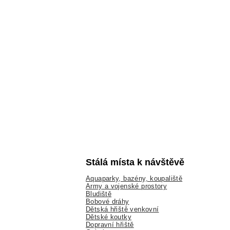
Stálá místa k návštěvě
Aquaparky, bazény, koupaliště
Army a vojenské prostory
Bludiště
Bobové dráhy
Dětská hřiště venkovní
Dětské koutky
Dopravní hřiště