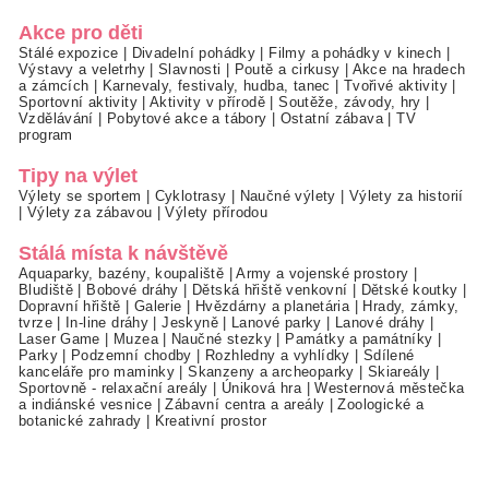
Akce pro děti
Stálé expozice
|
Divadelní pohádky
|
Filmy a pohádky v kinech
|
Výstavy a veletrhy
|
Slavnosti
|
Poutě a cirkusy
|
Akce na hradech
a zámcích
|
Karnevaly, festivaly, hudba, tanec
|
Tvořivé aktivity
|
Sportovní aktivity
|
Aktivity v přírodě
|
Soutěže, závody, hry
|
Vzdělávání
|
Pobytové akce a tábory
|
Ostatní zábava
|
TV
program
Tipy na výlet
Výlety se sportem
|
Cyklotrasy
|
Naučné výlety
|
Výlety za historií
|
Výlety za zábavou
|
Výlety přírodou
Stálá místa k návštěvě
Aquaparky, bazény, koupaliště
|
Army a vojenské prostory
|
Bludiště
|
Bobové dráhy
|
Dětská hřiště venkovní
|
Dětské koutky
|
Dopravní hřiště
|
Galerie
|
Hvězdárny a planetária
|
Hrady, zámky,
tvrze
|
In-line dráhy
|
Jeskyně
|
Lanové parky
|
Lanové dráhy
|
Laser Game
|
Muzea
|
Naučné stezky
|
Památky a památníky
|
Parky
|
Podzemní chodby
|
Rozhledny a vyhlídky
|
Sdílené
kanceláře pro maminky
|
Skanzeny a archeoparky
|
Skiareály
|
Sportovně - relaxační areály
|
Úniková hra
|
Westernová městečka
a indiánské vesnice
|
Zábavní centra a areály
|
Zoologické a
botanické zahrady
|
Kreativní prostor