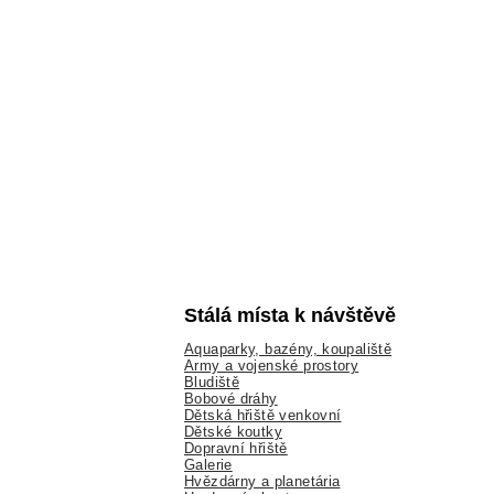
Stálá místa k návštěvě
Aquaparky, bazény, koupaliště
Army a vojenské prostory
Bludiště
Bobové dráhy
Dětská hřiště venkovní
Dětské koutky
Dopravní hřiště
Galerie
Hvězdárny a planetária