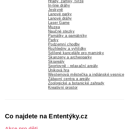
Hrady, zámky, tvrze
In-line dráhy
Jeskyně
Lanové parky
Lanové dráhy
Laser Game
Muzea
Naučné stezky
Památky a památníky
Parky
Podzemní chodby
Rozhledny a vyhlídky
Sdílené kanceláře pro maminky
Skanzeny a archeoparky
Skiareály
Sportovně - relaxační areály
Úniková hra
Westernová městečka a indiánské vesnice
Zábavní centra a areály
Zoologické a botanické zahrady
Kreativní prostor
Co najdete na Ententýky.cz
Akce pro děti