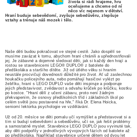
života si rádi hrajeme, hru
oceňujeme a chceme od ní
něco víc nejenom v dětství.
Hraní buduje sebevědomí, zvyšuje sebedůvěru, zlepšuje
vztahy a trénuje náš mozek i tělo.
Naše děti budou pokračovat ve stejné cestě. Jako dospělí se
musíme zavázat k tomu, abychom hraní chránili a upřednostňovali
jej. Je zábavné a dojemné sledovat děti, jak si každý den hrají a
rostou se stavebnicemi
LEGO® DUPLO® z batolete do
předškoláka a staršího dítěte. Již od útlého věku si hraním
neustále procvičují dovednosti důležité pro život. Ať už zaslechnou
houkačku policejního auta, nebo pomáhají hasičovi vylézt po
žebříku, hraní s LEGO DUPLO vaše děti inspiruje a podporuje
jejich představivost, zvědavost a odvahu krůček po krůčku, kostku
po kostce. "Hraní dělí z učení zábavu, proto není žádným
překvapením, že osnovy předškolních tříd i základních škol po
celém světě jsou postavené na hře," říká Dr. Elena Hoicka,
seniorní lektorka psychologie ve vzdělávání.
Už od 20. měsíce se děti pomalu učí vymýšlet a představovat si a
tím si budují sebevědomí a sebedůvěru, učí se, jak řešit problémy
a samostatně myslet. Stavebnice
LEGO DUPLO jsou vyvinuté tak,
aby děti podpořily v jednotlivých vývojových fázích od batolete až
po předškoláka. Například stavebnice určené dětem od dvou let