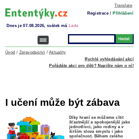
Translate
Registrace
/
Přihlášení
Dnes je 07.08.2026, svátek má
Lada
Úvod
/
Zpravodajství
/
Aktuality
Rychlé vyhledávání akcí
Pořádáte akci pro děti? Napište nám o ní!
I učení může být zábava
Díky hraní se můžeme cítit
šťastnější a spokojenější jako
jednotlivci, jako rodiny a v
širším slova smyslu i jako
společnost. Během celého