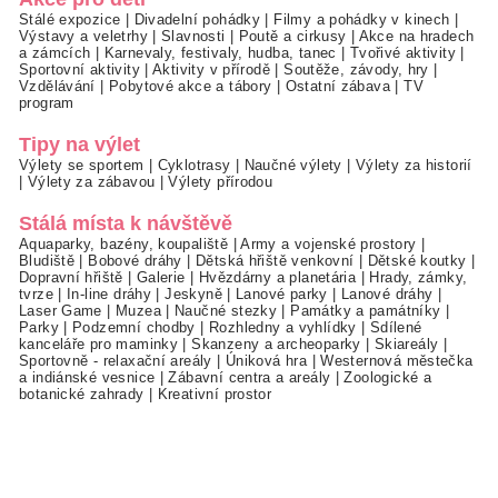
Stálé expozice
|
Divadelní pohádky
|
Filmy a pohádky v kinech
|
Výstavy a veletrhy
|
Slavnosti
|
Poutě a cirkusy
|
Akce na hradech
a zámcích
|
Karnevaly, festivaly, hudba, tanec
|
Tvořivé aktivity
|
Sportovní aktivity
|
Aktivity v přírodě
|
Soutěže, závody, hry
|
Vzdělávání
|
Pobytové akce a tábory
|
Ostatní zábava
|
TV
program
Tipy na výlet
Výlety se sportem
|
Cyklotrasy
|
Naučné výlety
|
Výlety za historií
|
Výlety za zábavou
|
Výlety přírodou
Stálá místa k návštěvě
Aquaparky, bazény, koupaliště
|
Army a vojenské prostory
|
Bludiště
|
Bobové dráhy
|
Dětská hřiště venkovní
|
Dětské koutky
|
Dopravní hřiště
|
Galerie
|
Hvězdárny a planetária
|
Hrady, zámky,
tvrze
|
In-line dráhy
|
Jeskyně
|
Lanové parky
|
Lanové dráhy
|
Laser Game
|
Muzea
|
Naučné stezky
|
Památky a památníky
|
Parky
|
Podzemní chodby
|
Rozhledny a vyhlídky
|
Sdílené
kanceláře pro maminky
|
Skanzeny a archeoparky
|
Skiareály
|
Sportovně - relaxační areály
|
Úniková hra
|
Westernová městečka
a indiánské vesnice
|
Zábavní centra a areály
|
Zoologické a
botanické zahrady
|
Kreativní prostor