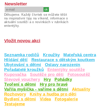
Newsletter
Děkujeme. Každý čtvrtek se můžete těšit
na inspirativní tipy na víkend, informace o
aktuální soutěži a o novinkách v rubrikách
ententýky.
Vložit novou akci
Seznamka rodičů
Kroužky
Mateřská centra
Hlídání dětí
Restaurace s dětským koutkem
Ubytování s dětmi
Oslavy narozenin
Pořadatelé kroužků
Ententýky soutěže
Kupovačka
Soutěže pro děti
Fotosoutěž
Slevové vouchery
Hry
Pohádky
Tvoření s dětmi
Hry pro hravé
Vařila myšička - vaříme s dětmi
Aktuality
Rozhovory
Knihy a hudba pro děti
Bydlení s dětmi
Videa
Fotogalerie
Testujeme