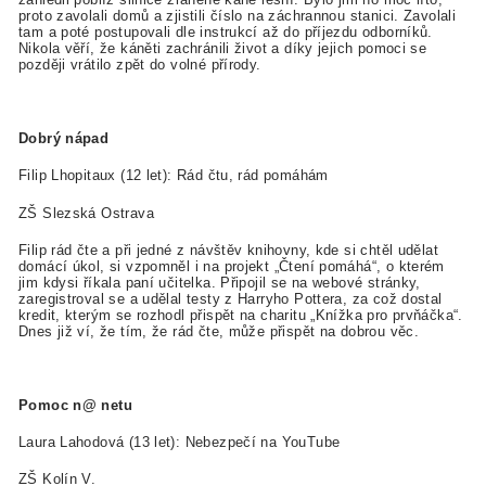
proto zavolali domů a zjistili číslo na záchrannou stanici. Zavolali
tam a poté postupovali dle instrukcí až do příjezdu odborníků.
Nikola věří, že káněti zachránili život a díky jejich pomoci se
později vrátilo zpět do volné přírody.
Dobrý nápad
Filip Lhopitaux (12 let): Rád čtu, rád pomáhám
ZŠ Slezská Ostrava
Filip rád čte a při jedné z návštěv knihovny, kde si chtěl udělat
domácí úkol, si vzpomněl i na projekt „Čtení pomáhá“, o kterém
jim kdysi říkala paní učitelka. Připojil se na webové stránky,
zaregistroval se a udělal testy z Harryho Pottera, za což dostal
kredit, kterým se rozhodl přispět na charitu „Knížka pro prvňáčka“.
Dnes již ví, že tím, že rád čte, může přispět na dobrou věc.
Pomoc n@ netu
Laura Lahodová (13 let): Nebezpečí na YouTube
ZŠ Kolín V.