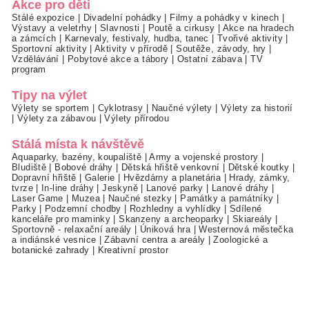
Akce pro děti
Stálé expozice
|
Divadelní pohádky
|
Filmy a pohádky v kinech
|
Výstavy a veletrhy
|
Slavnosti
|
Poutě a cirkusy
|
Akce na hradech
a zámcích
|
Karnevaly, festivaly, hudba, tanec
|
Tvořivé aktivity
|
Sportovní aktivity
|
Aktivity v přírodě
|
Soutěže, závody, hry
|
Vzdělávání
|
Pobytové akce a tábory
|
Ostatní zábava
|
TV
program
Tipy na výlet
Výlety se sportem
|
Cyklotrasy
|
Naučné výlety
|
Výlety za historií
|
Výlety za zábavou
|
Výlety přírodou
Stálá místa k návštěvě
Aquaparky, bazény, koupaliště
|
Army a vojenské prostory
|
Bludiště
|
Bobové dráhy
|
Dětská hřiště venkovní
|
Dětské koutky
|
Dopravní hřiště
|
Galerie
|
Hvězdárny a planetária
|
Hrady, zámky,
tvrze
|
In-line dráhy
|
Jeskyně
|
Lanové parky
|
Lanové dráhy
|
Laser Game
|
Muzea
|
Naučné stezky
|
Památky a památníky
|
Parky
|
Podzemní chodby
|
Rozhledny a vyhlídky
|
Sdílené
kanceláře pro maminky
|
Skanzeny a archeoparky
|
Skiareály
|
Sportovně - relaxační areály
|
Úniková hra
|
Westernová městečka
a indiánské vesnice
|
Zábavní centra a areály
|
Zoologické a
botanické zahrady
|
Kreativní prostor