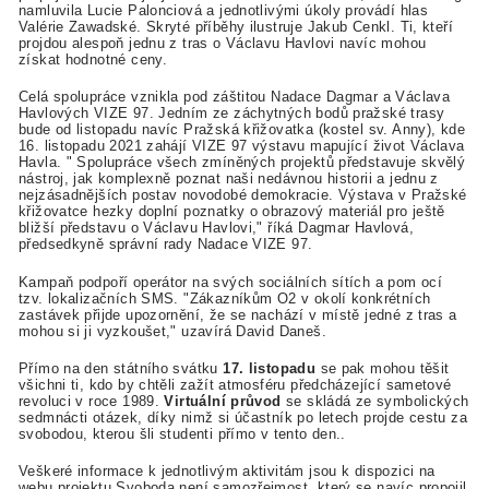
namluvila Lucie Palonciová a jednotlivými úkoly provádí hlas
Valérie Zawadské. Skryté příběhy ilustruje Jakub Cenkl. Ti, kteří
projdou alespoň jednu z tras o Václavu Havlovi navíc mohou
získat hodnotné ceny.
Celá spolupráce vznikla pod záštitou Nadace Dagmar a Václava
Havlových VIZE 97. Jedním ze záchytných bodů pražské trasy
bude od listopadu navíc Pražská křižovatka (kostel sv. Anny), kde
16. listopadu 2021 zahájí VIZE 97 výstavu mapující život Václava
Havla. " Spolupráce všech zmíněných projektů představuje skvělý
nástroj, jak komplexně poznat naši nedávnou historii a jednu z
nejzásadnějších postav novodobé demokracie. Výstava v Pražské
křižovatce hezky doplní poznatky o obrazový materiál pro ještě
bližší představu o Václavu Havlovi," říká Dagmar Havlová,
předsedkyně správní rady Nadace VIZE 97.
Kampaň podpoří operátor na svých sociálních sítích a pom ocí
tzv. lokalizačních SMS. "Zákazníkům O2 v okolí konkrétních
zastávek přijde upozornění, že se nachází v místě jedné z tras a
mohou si ji vyzkoušet," uzavírá David Daneš.
Přímo na den státního svátku
17. listopadu
se pak mohou těšit
všichni ti, kdo by chtěli zažít atmosféru předcházející sametové
revoluci v roce 1989.
Virtuální průvod
se skládá ze symbolických
sedmnácti otázek, díky nimž si účastník po letech projde cestu za
svobodou, kterou šli studenti přímo v tento den..
Veškeré informace k jednotlivým aktivitám jsou k dispozici na
webu projektu Svoboda není samozřejmost, který se navíc propojil