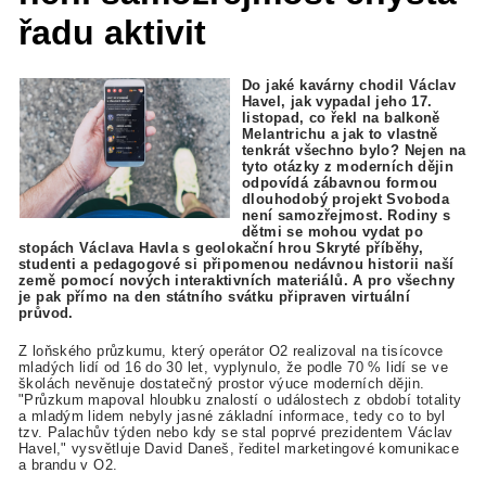
řadu aktivit
Do jaké kavárny chodil Václav
Havel, jak vypadal jeho 17.
listopad, co řekl na balkoně
Melantrichu a jak to vlastně
tenkrát všechno bylo? Nejen na
tyto otázky z moderních dějin
odpovídá zábavnou formou
dlouhodobý projekt Svoboda
není samozřejmost. Rodiny s
dětmi se mohou vydat po
stopách Václava Havla s geolokační hrou Skryté příběhy,
studenti a pedagogové si připomenou nedávnou historii naší
země pomocí nových interaktivních materiálů. A pro všechny
je pak přímo na den státního svátku připraven virtuální
průvod.
Z loňského průzkumu, který operátor O2 realizoval na tisícovce
mladých lidí od 16 do 30 let, vyplynulo, že podle 70 % lidí se ve
školách nevěnuje dostatečný prostor výuce moderních dějin.
"Průzkum mapoval hloubku znalostí o událostech z období totality
a mladým lidem nebyly jasné základní informace, tedy co to byl
tzv. Palachův týden nebo kdy se stal poprvé prezidentem Václav
Havel," vysvětluje David Daneš, ředitel marketingové komunikace
a brandu v O2.