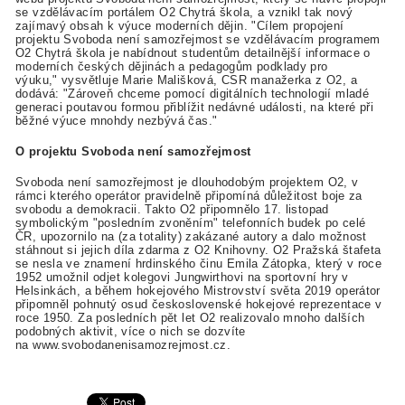
se vzdělávacím portálem O2 Chytrá škola, a vznikl tak nový
zajímavý obsah k výuce moderních dějin. "Cílem propojení
projektu Svoboda není samozřejmost se vzdělávacím programem
O2 Chytrá škola je nabídnout studentům detailnější informace o
moderních českých dějinách a pedagogům podklady pro
výuku," vysvětluje Marie Mališková, CSR manažerka z O2, a
dodává: "Zároveň chceme pomocí digitálních technologií mladé
generaci poutavou formou přiblížit nedávné události, na které při
běžné výuce mnohdy nezbývá čas."
O projektu Svoboda není samozřejmost
Svoboda není samozřejmost je dlouhodobým projektem O2, v
rámci kterého operátor pravidelně připomíná důležitost boje za
svobodu a demokracii. Takto O2 připomnělo 17. listopad
symbolickým "posledním zvoněním" telefonních budek po celé
ČR, upozornilo na (za totality) zakázané autory a dalo možnost
stáhnout si jejich díla zdarma z O2 Knihovny. O2 Pražská štafeta
se nesla ve znamení hrdinského činu Emila Zátopka, který v roce
1952 umožnil odjet kolegovi Jungwirthovi na sportovní hry v
Helsinkách, a během hokejového Mistrovství světa 2019 operátor
připomněl pohnutý osud československé hokejové reprezentace v
roce 1950. Za posledních pět let O2 realizovalo mnoho dalších
podobných aktivit, více o nich se dozvíte
na www.svobodanenisamozrejmost.cz.