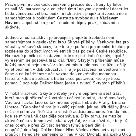
Právě prvnímu československému prezidentovi, který by letos
oslavil 85. narozeniny a od jehož úmrtí uplyne v prosinci deset let,
bude věnována většina podzimních aktivit projektu Svoboda není
samozřejmost s podtitulem
Cesty za svobodou s Václavem
Havlem
. Jejich cílem je učit moderní dějiny jinak, zábavně a
aktivně.
Jednou z těchto aktivit je propojení projektu Svoboda není
samozřejmost s geolokační hrou Skryté příběhy. Venkovní hra pro
všechny věkové skupiny, ke které je potřeba jen mobilní telefon, je
rozdělena do jednotlivých výletních tras po celé České republice.
Na každé je několik zastavení, kde se plní drobné úkoly, jejichž
vyřešením se posouvá hráč dál. "Díky Skrytým příběhům může
každý poznat nejen nová zajímavá místa, ale navíc může každý
výlet proměnit v dobrodružství. Hra je postavena na cestování v
čase a na každé trase vás vezme do konkrétního momentu
historie, kde se setkáte s historickou postavou, které je třeba
pomoci," popisuje Dalibor Naar, jeden z tvůrců Skrytých příběhů.
V mobilní aplikaci Skryté příběhy je nyní připraveno šest tras,
které mapují některé z životních událostí a míst, které provázely
Václava Havla. Lidé se tak mohou vydat třeba do Prahy, Brna či
Liberce. "Geolokační hra je skvělý způsob, jak se učit dějiny jinak
než sezením ve třídě. Je to vlastně audiodrama umístěné do míst,
kde se minimálně část děje odehrávala. Díky tomu, že musíte
aktivně něco v terénu vyhledat a vyřešit, vzniká zážitek, který už
dnes oceňuje přes 25 tisíc herních týmů a baví děti i
dospělé," doplňuje Dalibor Naar. Hlas Václavu Havlovi v aplikaci
propůjčil herec stejnojmenného filmu Viktor Dvořák, manželku Olgu