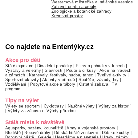
Westernová městečka a indiánské vesnice
Zábavní centra a areály
Zoologické a botanické zahrady
Kreativní prostor
Co najdete na Ententýky.cz
Akce pro děti
Stálé expozice
|
Divadelní pohádky
|
Filmy a pohádky v kinech
|
Výstavy a veletrhy
|
Slavnosti
|
Poutě a cirkusy
|
Akce na hradech
a zámcích
|
Karnevaly, festivaly, hudba, tanec
|
Tvořivé aktivity
|
Sportovní aktivity
|
Aktivity v přírodě
|
Soutěže, závody, hry
|
Vzdělávání
|
Pobytové akce a tábory
|
Ostatní zábava
|
TV
program
Tipy na výlet
Výlety se sportem
|
Cyklotrasy
|
Naučné výlety
|
Výlety za historií
|
Výlety za zábavou
|
Výlety přírodou
Stálá místa k návštěvě
Aquaparky, bazény, koupaliště
|
Army a vojenské prostory
|
Bludiště
|
Bobové dráhy
|
Dětská hřiště venkovní
|
Dětské koutky
|
Dopravní hřiště
|
Galerie
|
Hvězdárny a planetária
|
Hrady, zámky,