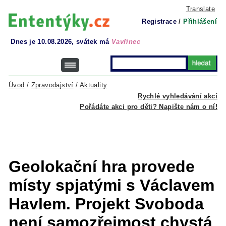
Translate
Registrace
/
Přihlášení
Dnes je 10.08.2026, svátek má
Vavřinec
Úvod
/
Zpravodajství
/
Aktuality
Rychlé vyhledávání akcí
Pořádáte akci pro děti? Napište nám o ní!
Geolokační hra provede
místy spjatými s Václavem
Havlem. Projekt Svoboda
není samozřejmost chystá