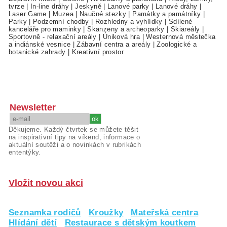
tvrze
|
In-line dráhy
|
Jeskyně
|
Lanové parky
|
Lanové dráhy
|
Laser Game
|
Muzea
|
Naučné stezky
|
Památky a památníky
|
Parky
|
Podzemní chodby
|
Rozhledny a vyhlídky
|
Sdílené
kanceláře pro maminky
|
Skanzeny a archeoparky
|
Skiareály
|
Sportovně - relaxační areály
|
Úniková hra
|
Westernová městečka
a indiánské vesnice
|
Zábavní centra a areály
|
Zoologické a
botanické zahrady
|
Kreativní prostor
Newsletter
Děkujeme. Každý čtvrtek se můžete těšit
na inspirativní tipy na víkend, informace o
aktuální soutěži a o novinkách v rubrikách
ententýky.
Vložit novou akci
Seznamka rodičů
Kroužky
Mateřská centra
Hlídání dětí
Restaurace s dětským koutkem