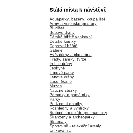
Stálá místa k návštěvě
Aquaparky, bazény, koupaliště
Army a vojenské prostory
Bludiště
Bobové dráhy
Dětská hřiště venkovní
Dětské koutky
Dopravní hřiště
Galerie
Hvězdárny a planetária
Hrady, zámky, tvrze
In-line dráhy
Jeskyně
Lanové parky
Lanové dráhy
Laser Game
Muzea
Naučné stezky
Památky a památníky
Parky
Podzemní chodby
Rozhledny a vyhlídky
Sdílené kanceláře pro maminky
Skanzeny a archeoparky
Skiareály
Sportovně - relaxační areály
Úniková hra