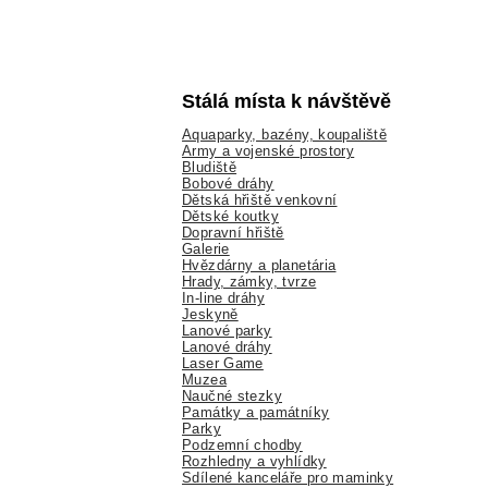
Stálá místa k návštěvě
Aquaparky, bazény, koupaliště
Army a vojenské prostory
Bludiště
Bobové dráhy
Dětská hřiště venkovní
Dětské koutky
Dopravní hřiště
Galerie
Hvězdárny a planetária
Hrady, zámky, tvrze
In-line dráhy
Jeskyně
Lanové parky
Lanové dráhy
Laser Game
Muzea
Naučné stezky
Památky a památníky
Parky
Podzemní chodby
Rozhledny a vyhlídky
Sdílené kanceláře pro maminky