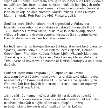
srpna od 18 hodin. Autogramiády, jejíž součástí bude také výstava
medailí, pohárů, fotek, dresů, hokejek i dalších hokejových trofejí
ať už z historie anebo současnosti vítkovického anebo českého
ledního hokeje se dále zúčastní Martin Prusek, Luděk Krayzel,
Martin Smeták, Petr Fabián, Aleš Flašar a další.
Součástí exhibičního utkání mezi legendami z Vítkovic a
legendami českého hokeje, které se uskuteční v neděli 6. září od
17:22 hodin v Ostrava Aréně, bude také loučení olympijského
vítěze z Nagana a dvojnásobného mistra světa v ledním hokeji
Davida Moravce s aktivní hráčskou kariérou.
Na ledě se v rámci hokejového utkání legend objeví také Jaroslav
Špaček, Martin Straka, Pavel Patera, Petr Čajánek, Roman
Čechmánek, František Kučera, Viktor Ujčík, Vladimír Martinec,
Josef Augusta, Roman Ryšánek, Petr Fabián, Marek Malík, Jiří
Trvaj i vzácná návštěva ze zahraničí Dmitrij Jerofejev a celá řada
dalších.
Součástí nedělního programu (28. srpna) bude kromě
autogramiády a výstavy hokejových artefaktů také utkání dvou
mládežnických týmů, šesťáků HC Vítkovice a nejlepšího týmu
Ostravských hokejových her, které se konají poslední srpnový
víkend v Ostrava Aréně.
„Jsme rádi, že máme možnost přiblížit na dosah ostravským
fanouškům ty nejzářivější hvězdy českého ledního hokeje z dob
nedávno minulých a svým dílem také přispět k rozvoji
mládežnického hokeje u nás,“ dodává Tomáš Lučan.