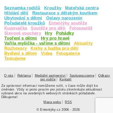
Seznamka rodičů
Kroužky
Mateřská centra
Hlídání dětí
Restaurace s dětským koutkem
Ubytování s dětmi
Oslavy narozenin
Pořadatelé kroužků
Ententýky soutěže
Kupovačka
Soutěže pro děti
Fotosoutěž
Slevové vouchery
Hry
Pohádky
Tvoření s dětmi
Hry pro hravé
Vařila myšička - vaříme s dětmi
Aktuality
Rozhovory
Knihy a hudba pro děti
Bydlení s dětmi
Videa
Fotogalerie
Testujeme
O nás
Reklama
Mediální partnerství
Spolupracujeme
Odkazy
pro rodiče
Kontakt
Za správnost informací nemůžeme ručit, v čase může dojít ke
změnám. Vždy si proto prosím pro jistotu zkontrolujte aktuálnost
vybrané akce na uvedených webových stránkách pořadatele.
Děkujeme!
Mapa webu
RSS
© Ententýky.cz 2006 - 2026