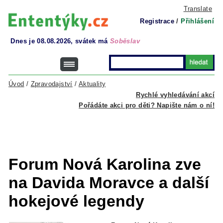
Translate
Registrace
/
Přihlášení
Dnes je 08.08.2026, svátek má
Soběslav
Úvod
/
Zpravodajství
/
Aktuality
Rychlé vyhledávání akcí
Pořádáte akci pro děti? Napište nám o ní!
Forum Nová Karolina zve
na Davida Moravce a další
hokejové legendy