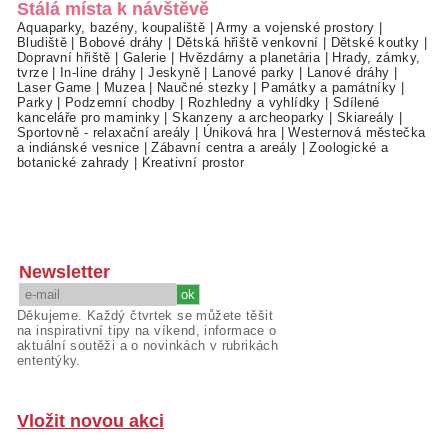
Stálá místa k návštěvě
Aquaparky, bazény, koupaliště
|
Army a vojenské prostory
|
Bludiště
|
Bobové dráhy
|
Dětská hřiště venkovní
|
Dětské koutky
|
Dopravní hřiště
|
Galerie
|
Hvězdárny a planetária
|
Hrady, zámky,
tvrze
|
In-line dráhy
|
Jeskyně
|
Lanové parky
|
Lanové dráhy
|
Laser Game
|
Muzea
|
Naučné stezky
|
Památky a památníky
|
Parky
|
Podzemní chodby
|
Rozhledny a vyhlídky
|
Sdílené
kanceláře pro maminky
|
Skanzeny a archeoparky
|
Skiareály
|
Sportovně - relaxační areály
|
Úniková hra
|
Westernová městečka
a indiánské vesnice
|
Zábavní centra a areály
|
Zoologické a
botanické zahrady
|
Kreativní prostor
Newsletter
Děkujeme. Každý čtvrtek se můžete těšit
na inspirativní tipy na víkend, informace o
aktuální soutěži a o novinkách v rubrikách
ententýky.
Vložit novou akci