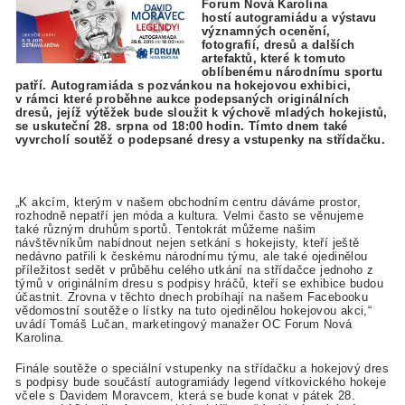
Forum Nová Karolina
hostí autogramiádu a výstavu
významných ocenění,
fotografií, dresů a dalších
artefaktů, které k tomuto
oblíbenému národnímu sportu
patří. A
utogramiáda s pozvánkou na hokejovou exhibici,
v rámci které proběhne aukce podepsaných originálních
dresů, jejíž výtěžek bude sloužit k výchově mladých hokejistů,
se uskuteční 28. srpna od 18:00 hodin.
Tímto dnem také
vyvrcholí soutěž o podepsané dresy a vstupenky na střídačku.
„K akcím, kterým v našem obchodním centru dáváme prostor,
rozhodně nepatří jen móda a kultura. Velmi často se věnujeme
také různým druhům sportů. Tentokrát můžeme našim
návštěvníkům nabídnout nejen setkání s hokejisty, kteří ještě
nedávno patřili k českému národnímu týmu, ale také ojedinělou
příležitost sedět v průběhu celého utkání na střídačce jednoho z
týmů v originálním dresu s podpisy hráčů, kteří se exhibice budou
účastnit. Zrovna v těchto dnech probíhají na našem Facebooku
vědomostní soutěže o lístky na tuto ojedinělou hokejovou akci,“
uvádí Tomáš Lučan, marketingový manažer OC Forum Nová
Karolina.
Finále soutěže o speciální vstupenky na střídačku a hokejový dres
s podpisy bude součástí autogramiády legend vítkovického hokeje
včele s Davidem Moravcem, která se bude konat v pátek 28.