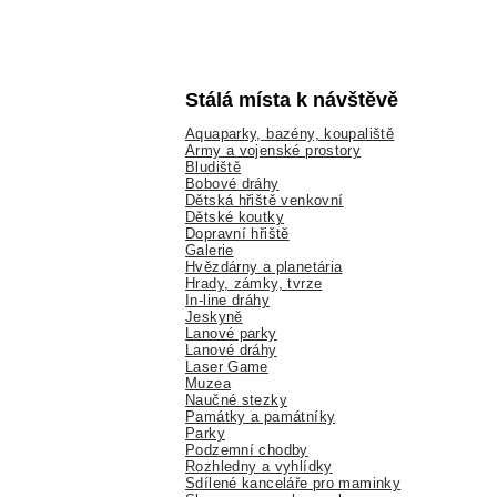
Stálá místa k návštěvě
Aquaparky, bazény, koupaliště
Army a vojenské prostory
Bludiště
Bobové dráhy
Dětská hřiště venkovní
Dětské koutky
Dopravní hřiště
Galerie
Hvězdárny a planetária
Hrady, zámky, tvrze
In-line dráhy
Jeskyně
Lanové parky
Lanové dráhy
Laser Game
Muzea
Naučné stezky
Památky a památníky
Parky
Podzemní chodby
Rozhledny a vyhlídky
Sdílené kanceláře pro maminky