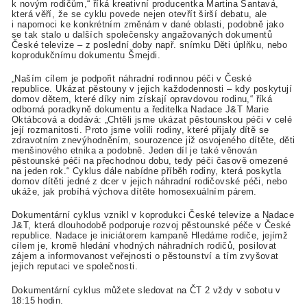
k novým rodičům,“ říká kreativní producentka Martina Šantavá,
která věří, že se cyklu povede nejen otevřít širší debatu, ale
i napomoci ke konkrétním změnám v dané oblasti, podobně jako
se tak stalo u dalších společensky angažovaných dokumentů
České televize – z poslední doby např. snímku Děti úplňku, nebo
koprodukčnímu dokumentu Šmejdi.
„Naším cílem je podpořit náhradní rodinnou péči v České
republice. Ukázat pěstouny v jejich každodennosti – kdy poskytují
domov dětem, které díky nim získají opravdovou rodinu,“ říká
odborná poradkyně dokumentu a ředitelka Nadace J&T Marie
Oktábcová a dodává: „Chtěli jsme ukázat pěstounskou péči v celé
její rozmanitosti. Proto jsme volili rodiny, které přijaly dítě se
zdravotním znevýhodněním, sourozence již osvojeného dítěte, děti
menšinového etnika a podobně. Jeden díl je také věnován
pěstounské péči na přechodnou dobu, tedy péči časově omezené
na jeden rok.“ Cyklus dále nabídne příběh rodiny, která poskytla
domov dítěti jedné z dcer v jejich náhradní rodičovské péči, nebo
ukáže, jak probíhá výchova dítěte homosexuálním párem.
Dokumentární cyklus vznikl v koprodukci České televize a Nadace
J&T, která dlouhodobě podporuje rozvoj pěstounské péče v České
republice. Nadace je iniciátorem kampaně Hledáme rodiče, jejímž
cílem je, kromě hledání vhodných náhradních rodičů, posilovat
zájem a informovanost veřejnosti o pěstounství a tím zvyšovat
jejich reputaci ve společnosti.
Dokumentární cyklus můžete sledovat na ČT 2 vždy v sobotu v
18:15 hodin.