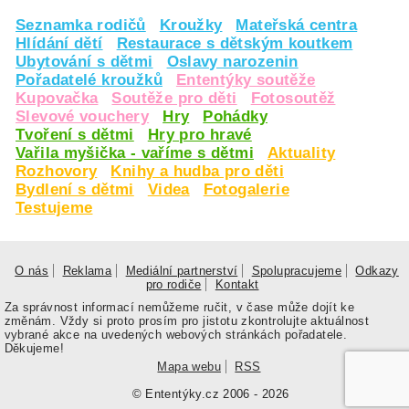
Seznamka rodičů
Kroužky
Mateřská centra
Hlídání dětí
Restaurace s dětským koutkem
Ubytování s dětmi
Oslavy narozenin
Pořadatelé kroužků
Ententýky soutěže
Kupovačka
Soutěže pro děti
Fotosoutěž
Slevové vouchery
Hry
Pohádky
Tvoření s dětmi
Hry pro hravé
Vařila myšička - vaříme s dětmi
Aktuality
Rozhovory
Knihy a hudba pro děti
Bydlení s dětmi
Videa
Fotogalerie
Testujeme
O nás
Reklama
Mediální partnerství
Spolupracujeme
Odkazy
pro rodiče
Kontakt
Za správnost informací nemůžeme ručit, v čase může dojít ke
změnám. Vždy si proto prosím pro jistotu zkontrolujte aktuálnost
vybrané akce na uvedených webových stránkách pořadatele.
Děkujeme!
Mapa webu
RSS
© Ententýky.cz 2006 - 2026