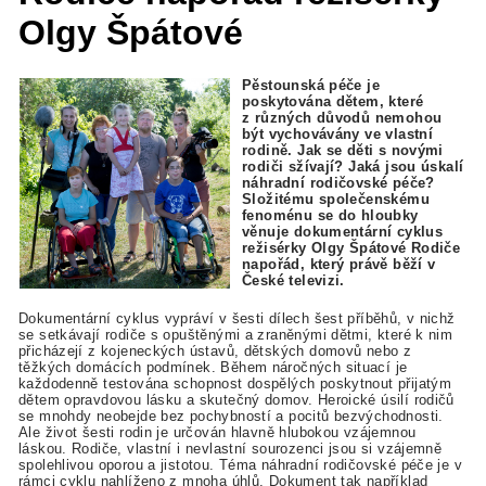
Olgy Špátové
Pěstounská péče je
poskytována dětem, které
z různých důvodů nemohou
být vychovávány ve vlastní
rodině. Jak se děti s novými
rodiči sžívají? Jaká jsou úskalí
náhradní rodičovské péče?
Složitému společenskému
fenoménu se do hloubky
věnuje dokumentární cyklus
režisérky Olgy Špátové Rodiče
napořád, který právě běží v
České televizi.
Dokumentární cyklus vypráví v šesti dílech šest příběhů, v nichž
se setkávají rodiče s opuštěnými a zraněnými dětmi, které k nim
přicházejí z kojeneckých ústavů, dětských domovů nebo z
těžkých domácích podmínek. Během náročných situací je
každodenně testována schopnost dospělých poskytnout přijatým
dětem opravdovou lásku a skutečný domov. Heroické úsilí rodičů
se mnohdy neobejde bez pochybností a pocitů bezvýchodnosti.
Ale život šesti rodin je určován hlavně hlubokou vzájemnou
láskou. Rodiče, vlastní i nevlastní sourozenci jsou si vzájemně
spolehlivou oporou a jistotou. Téma náhradní rodičovské péče je v
rámci cyklu nahlíženo z mnoha úhlů. Dokument tak například