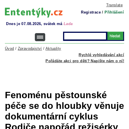
Translate
Registrace
/
Přihlášení
Dnes je 07.08.2026, svátek má
Lada
Úvod
/
Zpravodajství
/
Aktuality
Rychlé vyhledávání akcí
Pořádáte akci pro děti? Napište nám o ní!
Fenoménu pěstounské
péče se do hloubky věnuje
dokumentární cyklus
Rodiče napořád režisérky