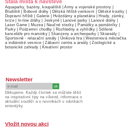
Stálá místa k návštěvě
Aquaparky, bazény, koupaliště
|
Army a vojenské prostory
|
Bludiště
|
Bobové dráhy
|
Dětská hřiště venkovní
|
Dětské koutky
|
Dopravní hřiště
|
Galerie
|
Hvězdárny a planetária
|
Hrady, zámky,
tvrze
|
In-line dráhy
|
Jeskyně
|
Lanové parky
|
Lanové dráhy
|
Laser Game
|
Muzea
|
Naučné stezky
|
Památky a památníky
|
Parky
|
Podzemní chodby
|
Rozhledny a vyhlídky
|
Sdílené
kanceláře pro maminky
|
Skanzeny a archeoparky
|
Skiareály
|
Sportovně - relaxační areály
|
Úniková hra
|
Westernová městečka
a indiánské vesnice
|
Zábavní centra a areály
|
Zoologické a
botanické zahrady
|
Kreativní prostor
Newsletter
Děkujeme. Každý čtvrtek se můžete těšit
na inspirativní tipy na víkend, informace o
aktuální soutěži a o novinkách v rubrikách
ententýky.
Vložit novou akci