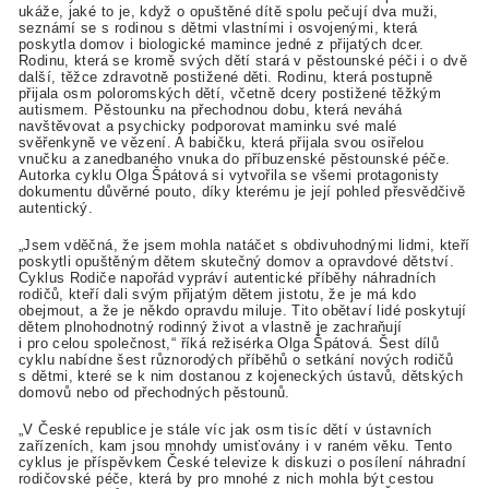
ukáže, jaké to je, když o opuštěné dítě spolu pečují dva muži,
seznámí se s rodinou s dětmi vlastními i osvojenými, která
poskytla domov i biologické mamince jedné z přijatých dcer.
Rodinu, která se kromě svých dětí stará v pěstounské péči i o dvě
další, těžce zdravotně postižené děti. Rodinu, která postupně
přijala osm poloromských dětí, včetně dcery postižené těžkým
autismem. Pěstounku na přechodnou dobu, která neváhá
navštěvovat a psychicky podporovat maminku své malé
svěřenkyně ve vězení. A babičku, která přijala svou osiřelou
vnučku a zanedbaného vnuka do příbuzenské pěstounské péče.
Autorka cyklu Olga Špátová si vytvořila se všemi protagonisty
dokumentu důvěrné pouto, díky kterému je její pohled přesvědčivě
autentický.
„Jsem vděčná, že jsem mohla natáčet s obdivuhodnými lidmi, kteří
poskytli opuštěným dětem skutečný domov a opravdové dětství.
Cyklus Rodiče napořád vypráví autentické příběhy náhradních
rodičů, kteří dali svým přijatým dětem jistotu, že je má kdo
obejmout, a že je někdo opravdu miluje. Tito obětaví lidé poskytují
dětem plnohodnotný rodinný život a vlastně je zachraňují
i pro celou společnost,“ říká režisérka Olga Špátová. Šest dílů
cyklu nabídne šest různorodých příběhů o setkání nových rodičů
s dětmi, které se k nim dostanou z kojeneckých ústavů, dětských
domovů nebo od přechodných pěstounů.
„V České republice je stále víc jak osm tisíc dětí v ústavních
zařízeních, kam jsou mnohdy umisťovány i v raném věku. Tento
cyklus je příspěvkem České televize k diskuzi o posílení náhradní
rodičovské péče, která by pro mnohé z nich mohla být cestou