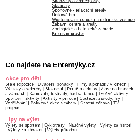
Skanzeny a archeoparky
Skiareály
Sportovně - relaxační areály
Úniková hra
Westernová městečka a indiánské vesnice
Zábavní centra a areály
Zoologické a botanické zahrady
Kreativní prostor
Co najdete na Ententýky.cz
Akce pro děti
Stálé expozice
|
Divadelní pohádky
|
Filmy a pohádky v kinech
|
Výstavy a veletrhy
|
Slavnosti
|
Poutě a cirkusy
|
Akce na hradech
a zámcích
|
Karnevaly, festivaly, hudba, tanec
|
Tvořivé aktivity
|
Sportovní aktivity
|
Aktivity v přírodě
|
Soutěže, závody, hry
|
Vzdělávání
|
Pobytové akce a tábory
|
Ostatní zábava
|
TV
program
Tipy na výlet
Výlety se sportem
|
Cyklotrasy
|
Naučné výlety
|
Výlety za historií
|
Výlety za zábavou
|
Výlety přírodou