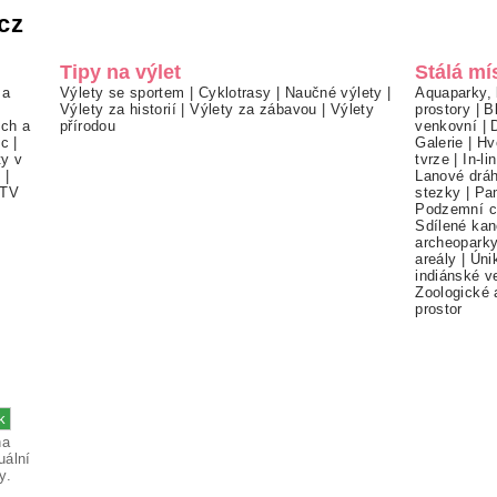
cz
Tipy na výlet
Stálá mí
 a
Výlety se sportem
|
Cyklotrasy
|
Naučné výlety
|
Aquaparky, 
Výlety za historií
|
Výlety za zábavou
|
Výlety
prostory
|
B
ch a
přírodou
venkovní
|
ec
|
Galerie
|
Hv
ty v
tvrze
|
In-li
í
|
Lanové drá
TV
stezky
|
Pa
Podzemní c
Sdílené kan
archeopark
areály
|
Úni
indiánské v
Zoologické 
prostor
na
uální
y.