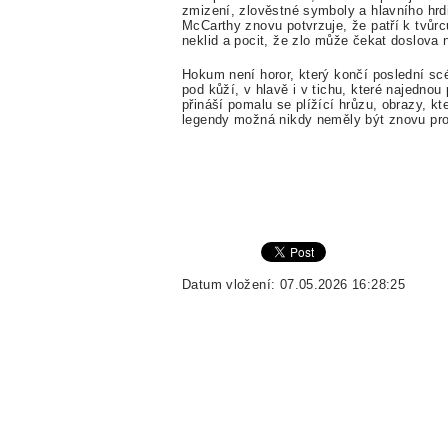
zmizení, zlověstné symboly a hlavního hrdi
McCarthy znovu potvrzuje, že patří k tvůrc
neklid a pocit, že zlo může čekat doslova
Hokum není horor, který končí poslední sc
pod kůží, v hlavě i v tichu, které najedno
přináší pomalu se plížící hrůzu, obrazy, kt
legendy možná nikdy neměly být znovu pr
Datum vložení: 07.05.2026 16:28:25