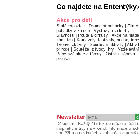
Co najdete na Ententýky.
Akce pro děti
Stálé expozice
|
Divadelní pohádky
|
Filmy
pohádky v kinech
|
Výstavy a veletrhy
|
Slavnosti
|
Poutě a cirkusy
|
Akce na hrade
zámcích
|
Karnevaly, festivaly, hudba, tan
Tvořivé aktivity
|
Sportovní aktivity
|
Aktivi
přírodě
|
Soutěže, závody, hry
|
Vzděláván
Pobytové akce a tábory
|
Ostatní zábava
|
program
Newsletter
Děkujeme. Každý čtvrtek se můžete těšit 
inspirativní tipy na víkend, informace o akt
soutěži a o novinkách v rubrikách ententýk