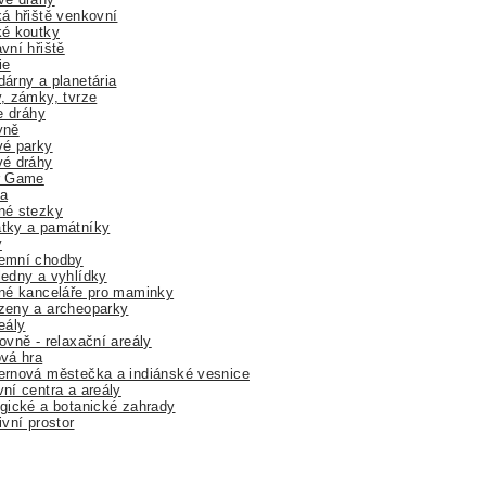
á hřiště venkovní
ké koutky
vní hřiště
ie
árny a planetária
, zámky, tvrze
ne dráhy
yně
vé parky
vé dráhy
r Game
a
né stezky
tky a památníky
y
emní chodby
edny a vyhlídky
né kanceláře pro maminky
zeny a archeoparky
eály
ovně - relaxační areály
vá hra
rnová městečka a indiánské vesnice
ní centra a areály
gické a botanické zahrady
ivní prostor