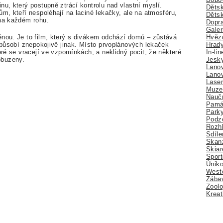
nu, který postupně ztrácí kontrolu nad vlastní myslí.
Dětsk
ům, kteří nespoléhají na laciné lekačky, ale na atmosféru,
Děts
 na každém rohu.
Dopra
Galer
Hvězd
énou. Je to film, který s divákem odchází domů – zůstává
Hrady
u působí znepokojivě jinak. Místo prvoplánových lekaček
In-li
eré se vracejí ve vzpomínkách, a neklidný pocit, že některé
Jesk
obuzeny.
Lano
Lano
Lase
Muze
Nauč
Pamá
Park
Podz
Rozhl
Sdíle
Skan
Skiar
Sport
Úniko
Weste
Zábav
Zoolo
Kreat