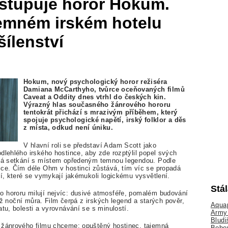
vstupuje horor Hokum.
jemném irském hotelu
ílenství
Hokum, nový psychologický horor režiséra
Damiana McCarthyho, tvůrce oceňovaných filmů
Caveat a Oddity dnes vtrhl do českých kin.
Výrazný hlas současného žánrového hororu
tentokrát přichází s mrazivým příběhem, který
spojuje psychologické napětí, irský folklor a děs
z místa, odkud není úniku.
V hlavní roli se představí Adam Scott jako
dlehlého irského hostince, aby zde rozptýlil popel svých
čeká setkání s místem opředeným temnou legendou. Podle
ice. Čím déle Ohm v hostinci zůstává, tím víc se propadá
tí, které se vymykají jakémukoli logickému vysvětlení.
Stá
 hororu milují nejvíc: dusivé atmosféře, pomalém budování
 už noční můra. Film čerpá z irských legend a starých pověr,
Aquap
tu, bolesti a vyrovnávání se s minulostí.
Army 
Bludi
o žánrového filmu chceme: opuštěný hostinec, tajemná
Bobo