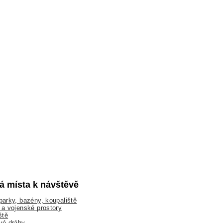
lá místa k návštěvě
arky, bazény, koupaliště
a vojenské prostory
ště
vé dráhy