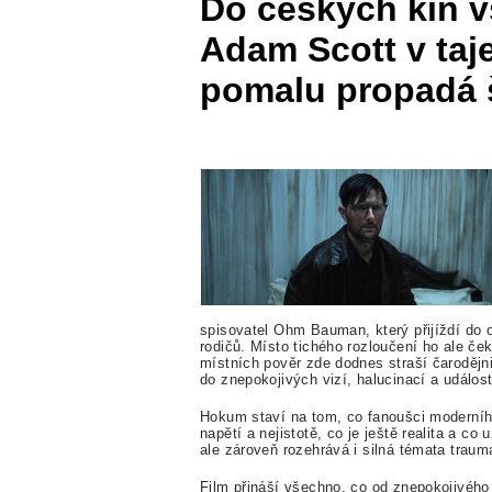
Do českých kin 
Adam Scott v ta
pomalu propadá š
spisovatel Ohm Bauman, který přijíždí do o
rodičů. Místo tichého rozloučení ho ale 
místních pověr zde dodnes straší čarodějn
do znepokojivých vizí, halucinací a událos
Hokum staví na tom, co fanoušci moderního
napětí a nejistotě, co je ještě realita a co
ale zároveň rozehrává i silná témata trauma
Film přináší všechno, co od znepokojivéh