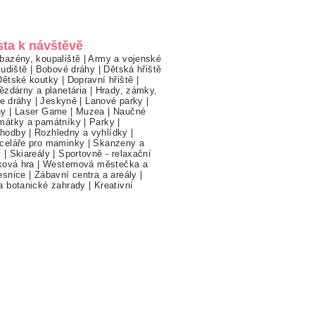
sta k návštěvě
bazény, koupaliště
|
Army a vojenské
ludiště
|
Bobové dráhy
|
Dětská hřiště
Dětské koutky
|
Dopravní hřiště
|
ězdárny a planetária
|
Hrady, zámky,
ne dráhy
|
Jeskyně
|
Lanové parky
|
hy
|
Laser Game
|
Muzea
|
Naučné
mátky a památníky
|
Parky
|
hodby
|
Rozhledny a vyhlídky
|
celáře pro maminky
|
Skanzeny a
y
|
Skiareály
|
Sportovně - relaxační
ková hra
|
Westernová městečka a
esnice
|
Zábavní centra a areály
|
a botanické zahrady
|
Kreativní