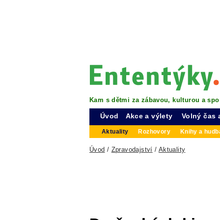
Kam s dětmi za zábavou, kulturou a spo
Úvod
Akce a výlety
Volný čas 
Aktuality
Rozhovory
Knihy a hudba
Úvod
/
Zpravodajství
/
Aktuality