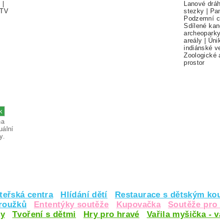
í
|
Lanové drá
TV
stezky
|
Pa
Podzemní c
Sdílené kan
archeopark
areály
|
Úni
indiánské v
Zoologické 
prostor
na
uální
y.
teřská centra
Hlídání dětí
Restaurace s dětským ko
kroužků
Ententýky soutěže
Kupovačka
Soutěže pro 
y
Tvoření s dětmi
Hry pro hravé
Vařila myšička - 