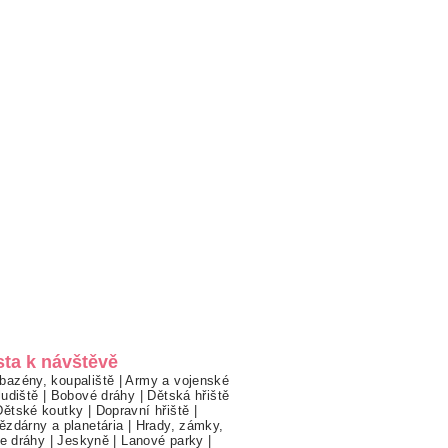
sta k návštěvě
bazény, koupaliště
|
Army a vojenské
ludiště
|
Bobové dráhy
|
Dětská hřiště
Dětské koutky
|
Dopravní hřiště
|
ězdárny a planetária
|
Hrady, zámky,
ne dráhy
|
Jeskyně
|
Lanové parky
|