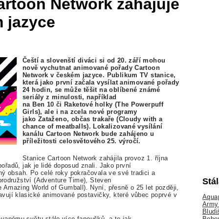
artoon Network zahajuje
m jazyce
Če
š
tí a sloven
š
tí diváci si od 20. zá
ř
í mohou
nov
ě
vychutnat animované
po
ř
ady Cartoon
Network v
č
eském jazyce. Publikum TV stanice,
která jako první
za
č
ala vysílat
animované
po
ř
ady
24 hodin, se m
ůž
e t
ěš
it na oblíbené
zn
ámé
seriá
ly
z minulosti, nap
ř
íklad
na
Ben
10
č
i
Raketové holky (The Powerpuff
Girls)
, ale i na zcela nové programy
jako
Zata
ž
eno, ob
č
as
traka
ř
e (Cloudy with a
chance of meatballs)
. Lokalizované vysílání
kanálu Cartoon Network bude
zahájeno u
p
ř
í
le
ž
itosti celosv
ě
tového 25. vý
ro
č
í.
Stanice Cartoon Network zahájila provoz 1.
ř
íjna
po
ř
ad
ů
,
jak je lidé doposud znali. Jako první
ý obsah. Po celé roky
pokra
č
ovala ve své tradici a
brodru
ž
ství (Adventure Time)
,
Steven
Stá
e Amazing World of Gumball)
. N
yn
í, p
ř
esn
ě
o 25 let
pozd
ě
ji,
avují klasické animované postavi
č
ky, které v
ů
bec
poprvé v
Aquap
Army 
Bludi
Bobo
ovanému sv
ě
tu stále více fanou
š
k
ů
, a to jak