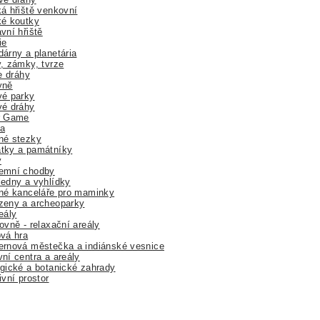
á hřiště venkovní
ké koutky
vní hřiště
ie
árny a planetária
, zámky, tvrze
ne dráhy
yně
vé parky
vé dráhy
r Game
a
né stezky
tky a památníky
y
emní chodby
edny a vyhlídky
né kanceláře pro maminky
zeny a archeoparky
eály
ovně - relaxační areály
vá hra
rnová městečka a indiánské vesnice
ní centra a areály
gické a botanické zahrady
ivní prostor