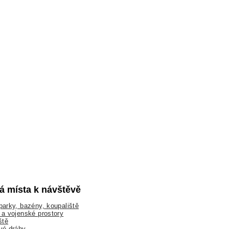
lá místa k návštěvě
arky, bazény, koupaliště
a vojenské prostory
ště
vé dráhy