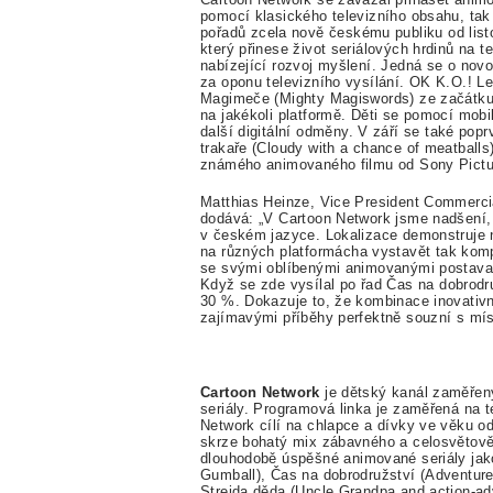
pomocí
klasického televizního obsahu, tak
po
ř
ad
ů
zcela nov
ě
č
eskému publiku od lis
který p
ř
inese
ž
ivot seriálový
ch
hrdin
ů
na t
nabí
zející rozvoj my
š
lení. Jedná se o
no
vo
za
oponu televizního vysílání
.
OK K.O.! Le
Magime
č
e
(Mighty Magiswords)
ze za
č
átku
na jaké
koli platform
ě
. D
ě
ti se pomocí mobil
dal
š
í digitá
ln
í odm
ě
ny
. V zá
ř
í se také pop
traka
ř
e
(Cloudy with a chance of meatballs
známého
animovaného filmu od Sony Pictu
Matthias Heinze
, Vice President Commerc
dodává:
„
V Cartoon Network jsme nad
š
en
í
v
č
eském jazyce. Lokalizace demonstruje 
na r
ů
zn
ých platformá
ch
a vystav
ě
t tak kom
se svými oblíbený
mi
animovanými postav
K
dy
ž
se zde vysílal po
ř
ad
Č
as na dobrodr
30 %. Dokazuje to,
ž
e kombinace inovativ
zajímavými p
ř
íb
ě
hy perfektn
ě
souzní s mí
Cartoon Network
je d
ě
tský
kan
ál zam
ěř
en
seriály.
Programová linka je zam
ěř
en
á na 
Network cílí na
chlapce a dívky ve v
ě
ku od
skrze bohatý mix zábavného a
celosv
ě
tov
dlouhodob
ě
ú
sp
ěš
né animované seriály ja
Gumball)
,
Č
as na dobrodru
ž
ství (Adventur
Strejda d
ě
da (Uncle Grandpa and action-a