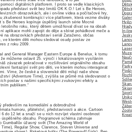
Dětsk
 pomocí digitá
ln
ích platforem. I proto se vedle klasických
Děts
topadu p
ř
edstaví
sv
ě
t bez limit
ů
OK K.O.! Let ́s Be Heroes
,
Dopra
elevizních obrazovká
ch
, ale i
on
-line videa a po
č
í
ta
č
ov
é hry,
Galer
u zku
š
enost kombinující více platforem, která vezme diváky
Hvězd
t ́s Be Heroes
kopíruje ú
sp
ěš
ný launch série
Mocné
Hrady
 leto
š
ního roku, který d
ě
tem umo
žň
oval dívat se na obsah
In-li
ní aplikace mohli zapojit do d
ě
je a sbírat pohádkové
me
č
e a
Jesk
rvé na obrazovká
ch
p
ř
edstaví seriá
l
Zata
ž
eno, ob
č
as
Lano
),
ve kterém d
ě
ti mohou sledovat osudy postav ze
Lano
res z roku 2009.
Lase
Muze
ial and General Manager Eastern Europe & Benelux, k
tomu
Nauč
,
ž
e m
ůž
eme oslavit 25. vý
ro
č
í i lokalizovaným vysílá
ním
Pamá
ná
š
závazek pokra
č
ovat v roz
š
i
ř
ov
ání originá
ln
ího
obsahu
Park
plexní fantazijní
sv
ě
t pro d
ě
ti, ve kterém mohou
interagovat
Podz
ami. Víme,
ž
e
č
eské a slovenské d
ě
ti milují
na
š
e
show.
Rozhl
u
ž
ství (Adventure Time)
, zvý
š
ila se
pr
ů
m
ě
rn
á
sledovanost o
Sdíle
ních postav s
na
š
imi specifickými zvukovými
ef
ekty a
Skan
stním publikem.
“
Skiar
Sport
Úniko
Weste
ý p
ř
edev
š
ím na komediá
ln
í a dobrodru
ž
né
Zábav
témata humoru, p
ř
átelství, p
ř
edstavivosti a akce. Cartoon
Zoolo
 6 do 12 let a sna
ž
í se u nich rozvíjet vlastní osobnost
Kreat
ě
ú
sp
ěš
ného obsahu. Programové schéma zahrnuje
ko
Gumba
ll
ů
v
ú
ž
asný
sv
ě
t (The Amazing World of
e Time), Regular
Show, Clarence, Steven Universe and
dventure shows)
,
Raketové
holky (The Powerpuff Girls), Ben