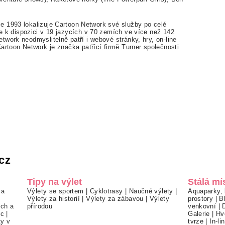
e 1993 lokalizuje Cartoon Netwo
rk své slu
ž
by po celé
Je k dispozici v 19 jazycích v 70 zemích ve více ne
ž
142
etwork neodmysliteln
ě
pat
ř
í i webové stránky, hry, on-line
Cartoon Network je zna
č
ka pat
ř
ící firm
ě
Turner spole
č
nosti
cz
Tipy na výlet
Stálá mí
 a
Výlety se sportem
|
Cyklotrasy
|
Naučné výlety
|
Aquaparky, 
Výlety za historií
|
Výlety za zábavou
|
Výlety
prostory
|
B
ch a
přírodou
venkovní
|
ec
|
Galerie
|
Hv
ty v
tvrze
|
In-li