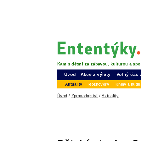
Kam s dětmi za zábavou, kulturou a spo
Úvod
Akce a výlety
Volný čas 
Aktuality
Rozhovory
Knihy a hudba
Úvod
/
Zpravodajství
/
Aktuality