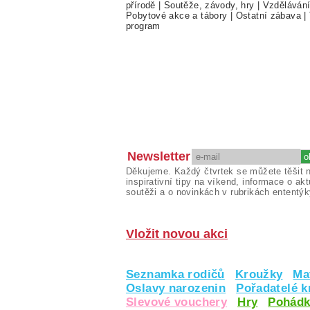
přírodě
|
Soutěže, závody, hry
|
Vzděláván
Pobytové akce a tábory
|
Ostatní zábava
|
program
Newsletter
Děkujeme. Každý čtvrtek se můžete těšit 
inspirativní tipy na víkend, informace o akt
soutěži a o novinkách v rubrikách ententýk
Vložit novou akci
Seznamka rodičů
Kroužky
Ma
Oslavy narozenin
Pořadatelé 
Slevové vouchery
Hry
Pohádk