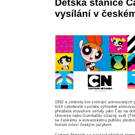
Dětská stanice C
vysílání v české
1992 a zm
ě
nila tím
vn
ímání animovaných 
toti
ž
celodenn
ě
vysílala výhradn
ě
animovan
p
ř
in
á
š
ela inovativní seriály jako
Č
as na do
Universe
nebo
Gumball
ů
v
ú
ž
asný
sv
ě
t (Th
se
č
eskému a slovenskému publiku p
ř
edst
historii mluví
č
eským jazykem.
Cartoon Network se zavázal p
ř
in
á
š
et anim