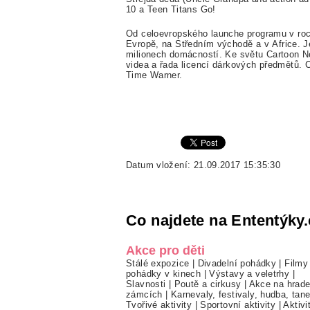
10
a
Teen Titans Go!
Od celoevropského launche programu v roc
Evrop
ě
, na
St
ř
edním východ
ě
a v
Af
rice. 
milionech domácností. Ke
sv
ě
tu Cartoon N
videa a
ř
ada licencí dárkových p
ř
edm
ě
t
ů
. 
Time Warner.
Datum vložení: 21.09.2017 15:35:30
Co najdete na Ententýky.
Akce pro děti
Stálé expozice
|
Divadelní pohádky
|
Filmy
pohádky v kinech
|
Výstavy a veletrhy
|
Slavnosti
|
Poutě a cirkusy
|
Akce na hrade
zámcích
|
Karnevaly, festivaly, hudba, tan
Tvořivé aktivity
|
Sportovní aktivity
|
Aktivi