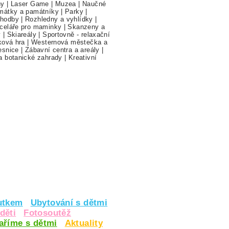
hy
|
Laser Game
|
Muzea
|
Naučné
mátky a památníky
|
Parky
|
hodby
|
Rozhledny a vyhlídky
|
celáře pro maminky
|
Skanzeny a
y
|
Skiareály
|
Sportovně - relaxační
ková hra
|
Westernová městečka a
esnice
|
Zábavní centra a areály
|
a botanické zahrady
|
Kreativní
utkem
Ubytování s dětmi
děti
Fotosoutěž
vaříme s dětmi
Aktuality