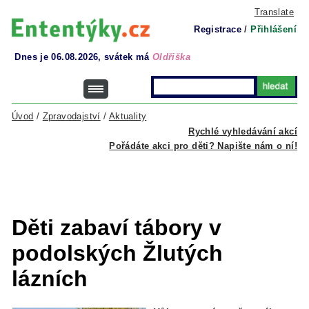
Translate
Registrace
/
Přihlášení
Dnes je 06.08.2026, svátek má
Oldřiška
Úvod
/
Zpravodajství
/
Aktuality
Rychlé vyhledávání akcí
Pořádáte akci pro děti? Napište nám o ní!
Děti zabaví tábory v
podolských Žlutých
lázních