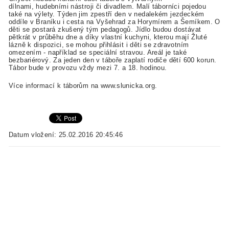
dílnami, hudebními nástroji či divadlem. Malí táborníci pojedou
také na výlety. Týden jim zpestří den v nedalekém jezdeckém
oddíle v Braníku i cesta na Vyšehrad za Horymírem a Šemíkem. O
děti se postará zkušený tým pedagogů. Jídlo budou dostávat
pětkrát v průběhu dne a díky vlastní kuchyni, kterou mají Žluté
lázně k dispozici, se mohou přihlásit i děti se zdravotním
omezením - například se speciální stravou. Areál je také
bezbariérový. Za jeden den v táboře zaplatí rodiče dětí 600 korun.
Tábor bude v provozu vždy mezi 7. a 18. hodinou.
Více informací k táborům na www.slunicka.org.
Datum vložení: 25.02.2016 20:45:46