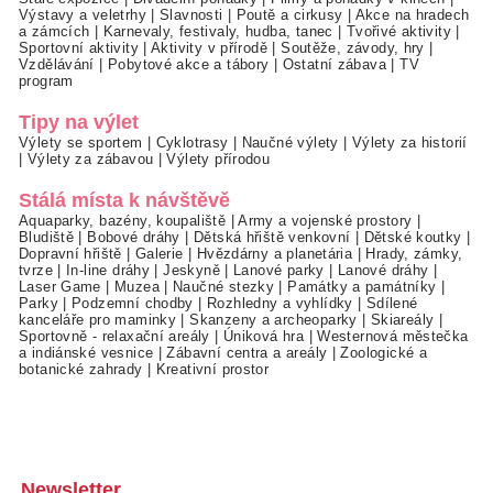
Výstavy a veletrhy
|
Slavnosti
|
Poutě a cirkusy
|
Akce na hradech
a zámcích
|
Karnevaly, festivaly, hudba, tanec
|
Tvořivé aktivity
|
Sportovní aktivity
|
Aktivity v přírodě
|
Soutěže, závody, hry
|
Vzdělávání
|
Pobytové akce a tábory
|
Ostatní zábava
|
TV
program
Tipy na výlet
Výlety se sportem
|
Cyklotrasy
|
Naučné výlety
|
Výlety za historií
|
Výlety za zábavou
|
Výlety přírodou
Stálá místa k návštěvě
Aquaparky, bazény, koupaliště
|
Army a vojenské prostory
|
Bludiště
|
Bobové dráhy
|
Dětská hřiště venkovní
|
Dětské koutky
|
Dopravní hřiště
|
Galerie
|
Hvězdárny a planetária
|
Hrady, zámky,
tvrze
|
In-line dráhy
|
Jeskyně
|
Lanové parky
|
Lanové dráhy
|
Laser Game
|
Muzea
|
Naučné stezky
|
Památky a památníky
|
Parky
|
Podzemní chodby
|
Rozhledny a vyhlídky
|
Sdílené
kanceláře pro maminky
|
Skanzeny a archeoparky
|
Skiareály
|
Sportovně - relaxační areály
|
Úniková hra
|
Westernová městečka
a indiánské vesnice
|
Zábavní centra a areály
|
Zoologické a
botanické zahrady
|
Kreativní prostor
Newsletter