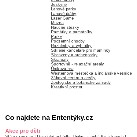
Jeskyně
Lanové parky
Lanové dráhy
Laser Game
Muzea
Naučné stezky
Památky a památníky
Parky
Podzemní chodby
Rozhledny a vyhlídky
Sdílené kanceláře pro maminky
Skanzeny a archeoparky
Skiareály
Sportovně - relaxační areály
Úniková hra
Westernová městečka a indiánské vesnice
Zábavní centra a areály
Zoologické a botanické zahrady
Kreativní prostor
Co najdete na Ententýky.cz
Akce pro děti
Stálé expozice
|
Divadelní pohádky
|
Filmy a pohádky v kinech
|