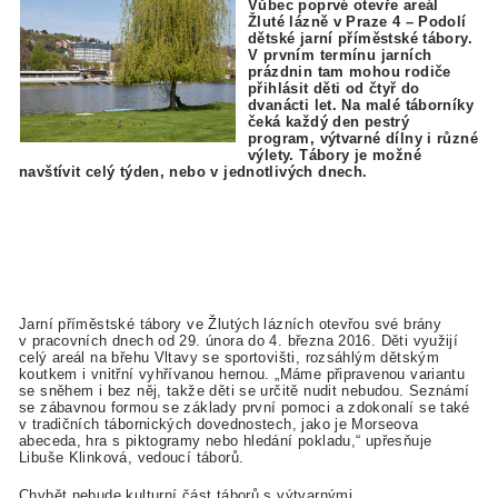
Vůbec poprvé otevře areál
Žluté lázně v Praze 4 – Podolí
dětské jarní příměstské tábory.
V prvním termínu jarních
prázdnin tam mohou rodiče
přihlásit děti od čtyř do
dvanácti let. Na malé táborníky
čeká každý den pestrý
program, výtvarné dílny i různé
výlety. Tábory je možné
navštívit celý týden, nebo v jednotlivých dnech.
Jarní příměstské tábory ve Žlutých lázních otevřou své brány
v pracovních dnech od 29. února do 4. března 2016. Děti využijí
celý areál na břehu Vltavy se sportovišti, rozsáhlým dětským
koutkem i vnitřní vyhřívanou hernou. „Máme připravenou variantu
se sněhem i bez něj, takže děti se určitě nudit nebudou. Seznámí
se zábavnou formou se základy první pomoci a zdokonalí se také
v tradičních tábornických dovednostech, jako je Morseova
abeceda, hra s piktogramy nebo hledání pokladu,“ upřesňuje
Libuše Klinková, vedoucí táborů.
Chybět nebude kulturní část táborů s výtvarnými