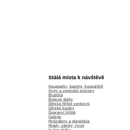
Stálá místa k návštěvě
Aquaparky, bazény, koupaliště
Army a vojenské prostory
Bludiště
Bobové dráhy
Dětská hřiště venkovní
Dětské koutky
Dopravní hřiště
Galerie
Hvězdárny a planetária
Hrady, zámky, tvrze
In-line dráhy