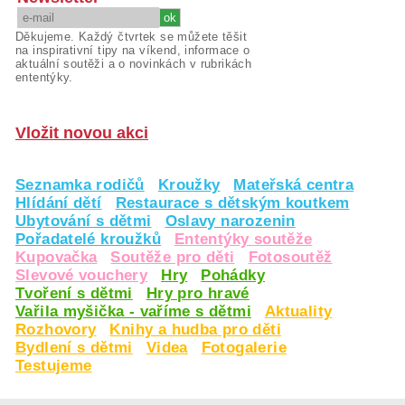
Děkujeme. Každý čtvrtek se můžete těšit
na inspirativní tipy na víkend, informace o
aktuální soutěži a o novinkách v rubrikách
ententýky.
Vložit novou akci
Seznamka rodičů
Kroužky
Mateřská centra
Hlídání dětí
Restaurace s dětským koutkem
Ubytování s dětmi
Oslavy narozenin
Pořadatelé kroužků
Ententýky soutěže
Kupovačka
Soutěže pro děti
Fotosoutěž
Slevové vouchery
Hry
Pohádky
Tvoření s dětmi
Hry pro hravé
Vařila myšička - vaříme s dětmi
Aktuality
Rozhovory
Knihy a hudba pro děti
Bydlení s dětmi
Videa
Fotogalerie
Testujeme