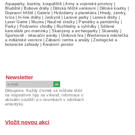
Aquaparky, bazény, koupaliště
|
Army a vojenské prostory
|
Bludiště
|
Bobové dráhy
|
Dětská hřiště venkovní
|
Dětské koutky
|
Dopravní hřiště
|
Galerie
|
Hvězdárny a planetária
|
Hrady, zámky,
tvrze
|
In-line dráhy
|
Jeskyně
|
Lanové parky
|
Lanové dráhy
|
Laser Game
|
Muzea
|
Naučné stezky
|
Památky a památníky
|
Parky
|
Podzemní chodby
|
Rozhledny a vyhlídky
|
Sdílené
kanceláře pro maminky
|
Skanzeny a archeoparky
|
Skiareály
|
Sportovně - relaxační areály
|
Úniková hra
|
Westernová městečka
a indiánské vesnice
|
Zábavní centra a areály
|
Zoologické a
botanické zahrady
|
Kreativní prostor
Newsletter
Děkujeme. Každý čtvrtek se můžete těšit
na inspirativní tipy na víkend, informace o
aktuální soutěži a o novinkách v rubrikách
ententýky.
Vložit novou akci