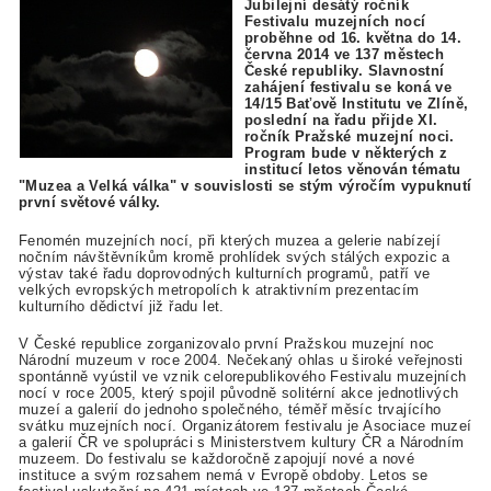
Jubilejní desátý ročník
Festivalu muzejních nocí
proběhne od 16. května do 14.
června 2014 ve 137 městech
České republiky. Slavnostní
zahájení festivalu se koná ve
14/15 Baťově Institutu ve Zlíně,
poslední na řadu přijde XI.
ročník Pražské muzejní noci.
Program bude v některých z
institucí letos věnován tématu
"Muzea a Velká válka" v souvislosti se stým výročím vypuknutí
první světové války.
Fenomén muzejních nocí, při kterých muzea a gelerie nabízejí
nočním návštěvníkům kromě prohlídek svých stálých expozic a
výstav také řadu doprovodných kulturních programů, patří ve
velkých evropských metropolích k atraktivním prezentacím
kulturního dědictví již řadu let.
V České republice zorganizovalo první Pražskou muzejní noc
Národní muzeum v roce 2004. Nečekaný ohlas u široké veřejnosti
spontánně vyústil ve vznik celorepublikového Festivalu muzejních
nocí v roce 2005, který spojil původně solitérní akce jednotlivých
muzeí a galerií do jednoho společného, téměř měsíc trvajícího
svátku muzejních nocí. Organizátorem festivalu je Asociace muzeí
a galerií ČR ve spolupráci s Ministerstvem kultury ČR a Národním
muzeem. Do festivalu se každoročně zapojují nové a nové
instituce a svým rozsahem nemá v Evropě obdoby. Letos se