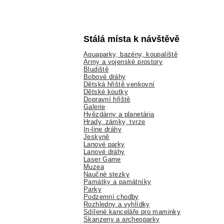
Stálá místa k návštěvě
Aquaparky, bazény, koupaliště
Army a vojenské prostory
Bludiště
Bobové dráhy
Dětská hřiště venkovní
Dětské koutky
Dopravní hřiště
Galerie
Hvězdárny a planetária
Hrady, zámky, tvrze
In-line dráhy
Jeskyně
Lanové parky
Lanové dráhy
Laser Game
Muzea
Naučné stezky
Památky a památníky
Parky
Podzemní chodby
Rozhledny a vyhlídky
Sdílené kanceláře pro maminky
Skanzeny a archeoparky