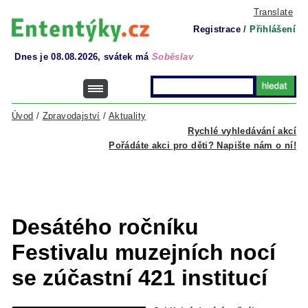
Translate
Registrace
/
Přihlášení
Dnes je 08.08.2026, svátek má
Soběslav
Úvod
/
Zpravodajství
/
Aktuality
Rychlé vyhledávání akcí
Pořádáte akci pro děti? Napište nám o ní!
Desátého ročníku
Festivalu muzejních nocí
se zúčastní 421 institucí