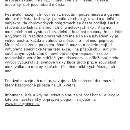
festival uskuteční na 421 místech ve 137 městech České
republiky, což jsou rekordní čísla.
Festivalu muzejních nocí se již neúčatní pouze muzea a galerie,
ale také města, knihovny, památkové objekty, divadla a další
subjekty. Na doprovodných programech se často podílejí žáci a
studenti základních, středních či uměleckých škol. V rámci
muzejních nocí vystupují divadelní a hudební soubory, řemeslníci
a výtvarníci. Nabídka programů pro malé i velké návštěvníky je
velice pestrá, každá instituce či město má možnost pojmout
Muzejní noc zcela po svém. Mnohá muzea a galerie mají již
vytvořeno specifické téma této akce, jiná přizpůsobují aktivity
současným výstavám či nově otevřeným expozicím nebo
regionálním výročím a důležitým událostem. U příležitosti stého
výročí vypuknutí 1. světové války bude proto právě souvislost
mezi válkou a muzey letošním tématem některých Muzejních
nocí.
Festival muzejních nocí navazuje na Mezinárodní den muzeí,
který každoročně připadá na 18. května.
Informace, kde a kdy se jednotlivé muzejní noci konají a jaký je
kde pro návštěvníky připraven program, najdete na
www.muzejninoc.cz
.