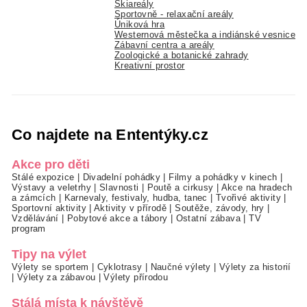
Skiareály
Sportovně - relaxační areály
Úniková hra
Westernová městečka a indiánské vesnice
Zábavní centra a areály
Zoologické a botanické zahrady
Kreativní prostor
Co najdete na Ententýky.cz
Akce pro děti
Stálé expozice
|
Divadelní pohádky
|
Filmy a pohádky v kinech
|
Výstavy a veletrhy
|
Slavnosti
|
Poutě a cirkusy
|
Akce na hradech
a zámcích
|
Karnevaly, festivaly, hudba, tanec
|
Tvořivé aktivity
|
Sportovní aktivity
|
Aktivity v přírodě
|
Soutěže, závody, hry
|
Vzdělávání
|
Pobytové akce a tábory
|
Ostatní zábava
|
TV
program
Tipy na výlet
Výlety se sportem
|
Cyklotrasy
|
Naučné výlety
|
Výlety za historií
|
Výlety za zábavou
|
Výlety přírodou
Stálá místa k návštěvě