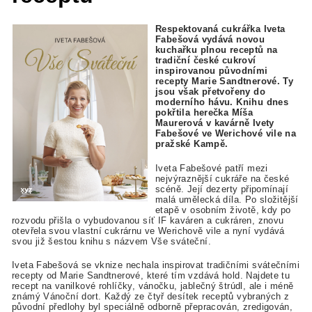
Respektovaná cukrářka Iveta
Fabešová vydává novou
kuchařku plnou receptů na
tradiční české cukroví
inspirovanou původními
recepty Marie Sandtnerové. Ty
jsou však přetvořeny do
moderního hávu. Knihu dnes
pokřtila herečka Míša
Maurerová v kavárně Ivety
Fabešové ve Werichové vile na
pražské Kampě.
Iveta
Fabešové patří mezi
nejvýraznější cukráře na české
scéně
. Její dezerty připomínají
malá umělecká díla. Po složitější
etapě v osobním životě, kdy po
rozvodu přišla o vybudovanou síť IF kaváren a cukráren, znovu
otevřela svou vlastní cukrárnu ve Werichově vile a nyní vydává
svou již šestou knihu s názvem Vše sváteční.
Iveta Fabešová se vknize nechala inspirovat tradičními svátečními
recepty od Marie Sandtnerové, které tím vzdává hold. Najdete tu
recept na vanilkové rohlíčky, vánočku, jablečný štrúdl, ale i méně
známý Vánoční dort. Každý ze čtyř desítek receptů
vybraných z
původní předlohy byl speciálně odborně přepracován, zredigován,