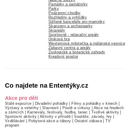
Památky a památníky
Parky
Podzemní chodby
Rozhledny a vyhlídky
Sdílené kanceláře pro maminky
Skanzeny a archeoparky
Skiareály
Sportovně - relaxační areály
Úniková hra
Westernová městečka a indiánské vesnice
Zábavní centra a areály
Zoologické a botanické zahrady
Kreativní prostor
Co najdete na Ententýky.cz
Akce pro děti
Stálé expozice
|
Divadelní pohádky
|
Filmy a pohádky v kinech
|
Výstavy a veletrhy
|
Slavnosti
|
Poutě a cirkusy
|
Akce na hradech
a zámcích
|
Karnevaly, festivaly, hudba, tanec
|
Tvořivé aktivity
|
Sportovní aktivity
|
Aktivity v přírodě
|
Soutěže, závody, hry
|
Vzdělávání
|
Pobytové akce a tábory
|
Ostatní zábava
|
TV
program