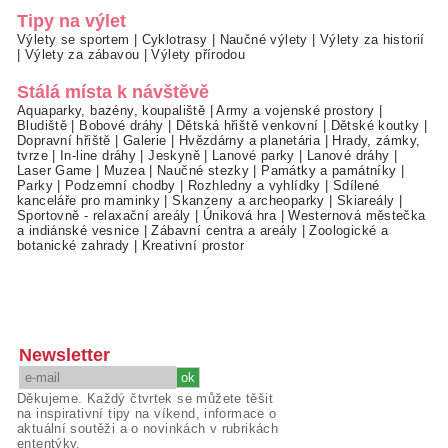
Tipy na výlet
Výlety se sportem
|
Cyklotrasy
|
Naučné výlety
|
Výlety za historií
|
Výlety za zábavou
|
Výlety přírodou
Stálá místa k návštěvě
Aquaparky, bazény, koupaliště
|
Army a vojenské prostory
|
Bludiště
|
Bobové dráhy
|
Dětská hřiště venkovní
|
Dětské koutky
|
Dopravní hřiště
|
Galerie
|
Hvězdárny a planetária
|
Hrady, zámky,
tvrze
|
In-line dráhy
|
Jeskyně
|
Lanové parky
|
Lanové dráhy
|
Laser Game
|
Muzea
|
Naučné stezky
|
Památky a památníky
|
Parky
|
Podzemní chodby
|
Rozhledny a vyhlídky
|
Sdílené
kanceláře pro maminky
|
Skanzeny a archeoparky
|
Skiareály
|
Sportovně - relaxační areály
|
Úniková hra
|
Westernová městečka
a indiánské vesnice
|
Zábavní centra a areály
|
Zoologické a
botanické zahrady
|
Kreativní prostor
Newsletter
Děkujeme. Každý čtvrtek se můžete těšit
na inspirativní tipy na víkend, informace o
aktuální soutěži a o novinkách v rubrikách
ententýky.