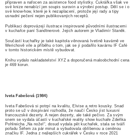
připraven a nafocen za asistence food stylistky. Cukrářka však ve
své
knize nenabízí jen soupis surovin a výrobní postup. Dělí se i o
své know-how, které je k nezaplacení, protože její rady a tipy
usnadní pečení nejen publikovaných receptů.
Publikaci doprovázejí ilustrace inspirované původními ilustracemi
v kuchařce paní Sandtnerové. Jejich autorem je Vladimír Staněk.
Součástí kuchařky je také kapitola věnovaná Ivetině kavárně ve
Werichově vile a příběhu o tom, jak se jí podařilo kavárnu IF Café
v tomto historickém místě vybudovat.
Knihu vydalo nakladatelství XYZ a doporučená maloobchodní cena
je 469 korun.
Iveta Fabešová (1984)
Iveta Fabešová si potrpí na kvalitu, Elvise a retro kousky. Snad
proto se už v dospívání rozhodla, že naučí Česko jíst luxusní
francouzské dezerty. A nejen dezerty, ale také pečivo. Za svým
snem se vydala účastí v kuchařské reality show kuchaře Zdeňka
Pohlreicha „Na nože!“, dosud vydala pět kuchařek, stala se tváří
pořadu Šéfem za pár minut a vybudovala oblíbenou a ceněnou
značku IF. Jedna z nejlepších cukrářek v Česku v roce 2021