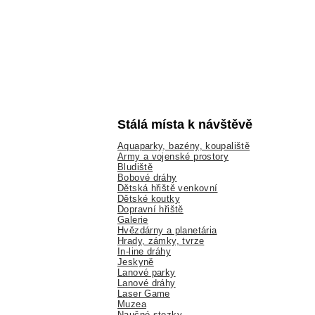
Stálá místa k návštěvě
Aquaparky, bazény, koupaliště
Army a vojenské prostory
Bludiště
Bobové dráhy
Dětská hřiště venkovní
Dětské koutky
Dopravní hřiště
Galerie
Hvězdárny a planetária
Hrady, zámky, tvrze
In-line dráhy
Jeskyně
Lanové parky
Lanové dráhy
Laser Game
Muzea
Naučné stezky