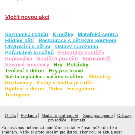
Vložit novou akci
Seznamka rodičů
Kroužky
Mateřská centra
Hlídání dětí
Restaurace s dětským koutkem
Ubytování s dětmi
Oslavy narozenin
Pořadatelé kroužků
Ententýky soutěže
Kupovačka
Soutěže pro děti
Fotosoutěž
Slevové vouchery
Hry
Pohádky
Tvoření s dětmi
Hry pro hravé
Vařila myšička - vaříme s dětmi
Aktuality
Rozhovory
Knihy a hudba pro děti
Bydlení s dětmi
Videa
Fotogalerie
Testujeme
O nás
Reklama
Mediální partnerství
Spolupracujeme
Odkazy
pro rodiče
Kontakt
Za správnost informací nemůžeme ručit, v čase může dojít ke
změnám. Vždy si proto prosím pro jistotu zkontrolujte aktuálnost