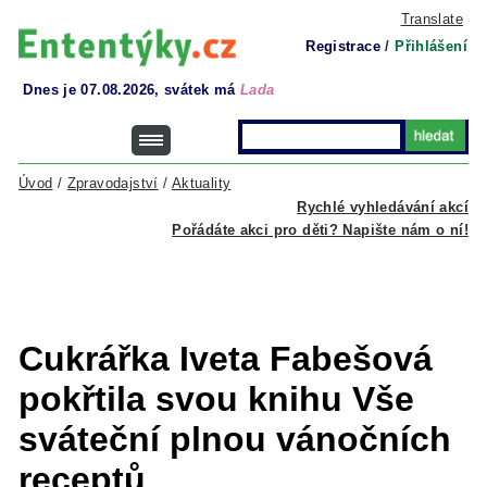
Translate
Registrace
/
Přihlášení
Dnes je 07.08.2026, svátek má
Lada
Úvod
/
Zpravodajství
/
Aktuality
Rychlé vyhledávání akcí
Pořádáte akci pro děti? Napište nám o ní!
Cukrářka Iveta Fabešová
pokřtila svou knihu Vše
sváteční plnou vánočních
receptů