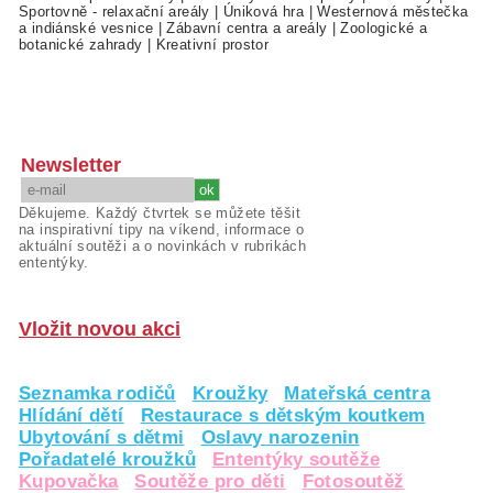
Sportovně - relaxační areály
|
Úniková hra
|
Westernová městečka
a indiánské vesnice
|
Zábavní centra a areály
|
Zoologické a
botanické zahrady
|
Kreativní prostor
Newsletter
Děkujeme. Každý čtvrtek se můžete těšit
na inspirativní tipy na víkend, informace o
aktuální soutěži a o novinkách v rubrikách
ententýky.
Vložit novou akci
Seznamka rodičů
Kroužky
Mateřská centra
Hlídání dětí
Restaurace s dětským koutkem
Ubytování s dětmi
Oslavy narozenin
Pořadatelé kroužků
Ententýky soutěže
Kupovačka
Soutěže pro děti
Fotosoutěž