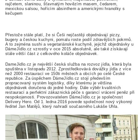
rajčetem, slaninou, šťavnatým hovězím masem, čedarem,
mexickou salsou, hořícím absinthem a americkými hranolky s
kečupem
Přestože stále platí, že si Češi nejčastěji objednávají pizzy,
bugery a českou kuchyni, pomalu roste podíl zdravějších pokrmů.
A to zejména sushi a vegetariánské kuchyně, jejichž objednávky u
DámeJídlo.cz vzrostly v oce 2015 absolutně, ale také získávají
stále větší část z celkového koláče objednávek.
DameJidlo.cz je největší česká služba na rozvoz jídla, která byla
spuštěna v listopadu 2012. Zprostředkovává dovážky jídla z více
než 2000 restaurací ve 150ti městech a obcích po celé České
republice. Za úspěchem DámeJídlo.cz stojí především
propracovaný systém logistiky, díky kterému je většina
objednávek doručena do jedné hodiny. Dále výběr kvalitních
restaurací a perfektní zákaznická péče s garancí vrácení peněz při
nespokojenosti. Provozovatelem DámeJídlo.cz je společnost
Delivery Hero. Od 1. ledna 2016 povede společnost nový výkonný
ředitel Jan Matějů, který nahradí současného Lukáše Uhla.