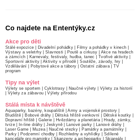
Co najdete na Ententýky.cz
Akce pro děti
Stálé expozice
|
Divadelní pohádky
|
Filmy a pohádky v kinech
|
Výstavy a veletrhy
|
Slavnosti
|
Poutě a cirkusy
|
Akce na hradech
a zámcích
|
Karnevaly, festivaly, hudba, tanec
|
Tvořivé aktivity
|
Sportovní aktivity
|
Aktivity v přírodě
|
Soutěže, závody, hry
|
Vzdělávání
|
Pobytové akce a tábory
|
Ostatní zábava
|
TV
program
Tipy na výlet
Výlety se sportem
|
Cyklotrasy
|
Naučné výlety
|
Výlety za historií
|
Výlety za zábavou
|
Výlety přírodou
Stálá místa k návštěvě
Aquaparky, bazény, koupaliště
|
Army a vojenské prostory
|
Bludiště
|
Bobové dráhy
|
Dětská hřiště venkovní
|
Dětské koutky
|
Dopravní hřiště
|
Galerie
|
Hvězdárny a planetária
|
Hrady, zámky,
tvrze
|
In-line dráhy
|
Jeskyně
|
Lanové parky
|
Lanové dráhy
|
Laser Game
|
Muzea
|
Naučné stezky
|
Památky a památníky
|
Parky
|
Podzemní chodby
|
Rozhledny a vyhlídky
|
Sdílené
kanceláře pro maminky
|
Skanzeny a archeoparky
|
Skiareály
|