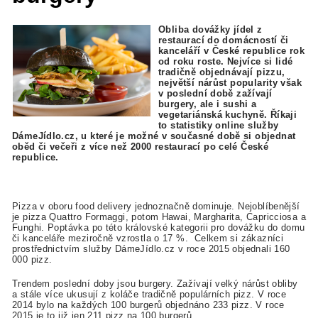
Obliba dovážky jídel z
restaurací do domácností či
kanceláří v České republice rok
od roku roste. Nejvíce si lidé
tradičně objednávají pizzu,
největší nárůst popularity však
v poslední době zažívají
burgery, ale i sushi a
vegetariánská kuchyně. Říkaji
to statistiky online služby
DámeJídlo.cz, u které je možné v současné době si objednat
oběd či večeři z více než 2000 restaurací po celé České
republice.
Pizza v oboru food delivery jednoznačně dominuje. Nejoblíbenější
je pizza Quattro Formaggi, potom Hawai, Margharita, Capricciosa a
Funghi.
Poptávka po této královské kategorii pro dovážku do domu
či kanceláře meziročně vzrostla o 17 %. Celkem si zákazníci
prostřednictvím služby DámeJídlo.cz v roce 2015 objednali 160
000 pizz.
Trendem poslední doby jsou burgery. Zažívají velký nárůst obliby
a stále více ukusují z koláče tradičně populárních pizz. V roce
2014 bylo na každých 100 burgerů objednáno 233 pizz. V roce
2015 je to již jen 211 pizz na 100 burgerů.