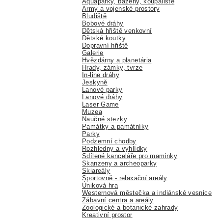
Aquaparky, bazény, koupaliště
Army a vojenské prostory
Bludiště
Bobové dráhy
Dětská hřiště venkovní
Dětské koutky
Dopravní hřiště
Galerie
Hvězdárny a planetária
Hrady, zámky, tvrze
In-line dráhy
Jeskyně
Lanové parky
Lanové dráhy
Laser Game
Muzea
Naučné stezky
Památky a památníky
Parky
Podzemní chodby
Rozhledny a vyhlídky
Sdílené kanceláře pro maminky
Skanzeny a archeoparky
Skiareály
Sportovně - relaxační areály
Úniková hra
Westernová městečka a indiánské vesnice
Zábavní centra a areály
Zoologické a botanické zahrady
Kreativní prostor