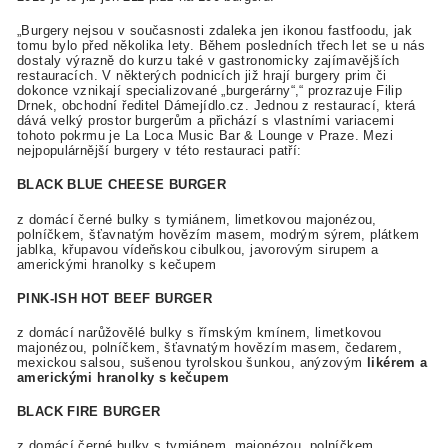
„Burgery nejsou v současnosti zdaleka jen ikonou fastfoodu, jak
tomu bylo před několika lety. Během posledních třech let se u nás
dostaly výrazně do kurzu také v gastronomicky zajímavějších
restauracích. V některých podnicích již hrají burgery prim či
dokonce vznikají specializované „burgerárny“,“ prozrazuje Filip
Drnek, obchodní ředitel Dámejídlo.cz. Jednou z restaurací, která
dává velký prostor burgerům a přichází s vlastními variacemi
tohoto pokrmu je La Loca Music Bar & Lounge v Praze. Mezi
nejpopulárnější burgery v této restauraci patří:
BLACK BLUE CHEESE BURGER
z domácí černé bulky s tymiánem, limetkovou majonézou,
polníčkem, šťavnatým hovězím masem, modrým sýrem, plátkem
jablka, křupavou vídeňskou cibulkou, javorovým
sirupem a
americkými hranolky s kečupem
PINK-ISH HOT BEEF BURGER
z domácí narůžovělé bulky s římským kmínem, limetkovou
majonézou, polníčkem, šťavnatým hovězím masem, čedarem,
mexickou salsou, sušenou tyrolskou šunkou, anýzovým
likérem a
americkými hranolky s kečupem
BLACK FIRE BURGER
z domácí černé bulky s tymiánem, majonézou, polníčkem,