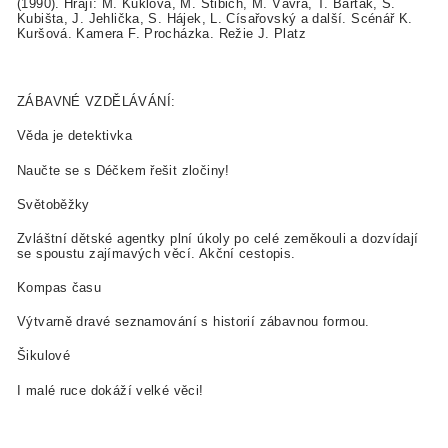
(1990). Hrají: M. Kuklová, M. Štibich, M. Vávra, T. Barták, Š.
Kubišta, J. Jehlička, S. Hájek, L. Císařovský a další. Scénář K.
Kuršová. Kamera F. Procházka. Režie J. Platz
ZÁBAVNÉ VZDĚLÁVÁNÍ:
Věda je detektivka
Naučte se s Déčkem řešit zločiny!
Světoběžky
Zvláštní dětské agentky plní úkoly po celé zeměkouli a dozvídají
se spoustu zajímavých věcí. Akční cestopis.
Kompas času
Výtvarně dravé seznamování s historií zábavnou formou.
Šikulové
I malé ruce dokáží velké věci!