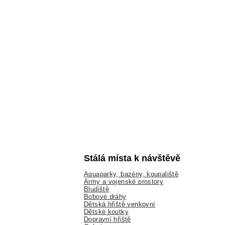
Stálá místa k návštěvě
Aquaparky, bazény, koupaliště
Army a vojenské prostory
Bludiště
Bobové dráhy
Dětská hřiště venkovní
Dětské koutky
Dopravní hřiště