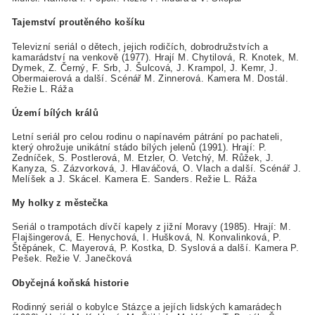
Tajemství proutěného košíku
Televizní seriál o dětech, jejich rodičích, dobrodružstvích a
kamarádství na venkově (1977). Hrají M. Chytilová, R. Knotek, M.
Dymek, Z. Černý, F. Srb, J. Šulcová, J. Krampol, J. Kemr, J.
Obermaierová a další. Scénář M. Zinnerová. Kamera M. Dostál.
Režie L. Ráža
Území bílých králů
Letní seriál pro celou rodinu o napínavém pátrání po pachateli,
který ohrožuje unikátní stádo bílých jelenů (1991). Hrají: P.
Zedníček, S. Postlerová, M. Etzler, O. Vetchý, M. Růžek, J.
Kanyza, S. Zázvorková, J. Hlaváčová, O. Vlach a další. Scénář J.
Melíšek a J. Skácel. Kamera E. Sanders. Režie L. Ráža
My holky z městečka
Seriál o trampotách dívčí kapely z jižní Moravy (1985). Hrají: M.
Flajšingerová, E. Henychová, I. Hušková, N. Konvalinková, P.
Štěpánek, C. Mayerová, P. Kostka, D. Syslová a další. Kamera P.
Pešek. Režie V. Janečková
Obyčejná koňská historie
Rodinný seriál o kobylce Stázce a jejích lidských kamarádech