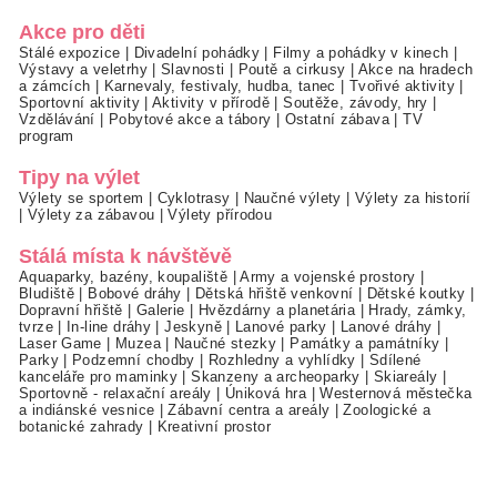
Akce pro děti
Stálé expozice
|
Divadelní pohádky
|
Filmy a pohádky v kinech
|
Výstavy a veletrhy
|
Slavnosti
|
Poutě a cirkusy
|
Akce na hradech
a zámcích
|
Karnevaly, festivaly, hudba, tanec
|
Tvořivé aktivity
|
Sportovní aktivity
|
Aktivity v přírodě
|
Soutěže, závody, hry
|
Vzdělávání
|
Pobytové akce a tábory
|
Ostatní zábava
|
TV
program
Tipy na výlet
Výlety se sportem
|
Cyklotrasy
|
Naučné výlety
|
Výlety za historií
|
Výlety za zábavou
|
Výlety přírodou
Stálá místa k návštěvě
Aquaparky, bazény, koupaliště
|
Army a vojenské prostory
|
Bludiště
|
Bobové dráhy
|
Dětská hřiště venkovní
|
Dětské koutky
|
Dopravní hřiště
|
Galerie
|
Hvězdárny a planetária
|
Hrady, zámky,
tvrze
|
In-line dráhy
|
Jeskyně
|
Lanové parky
|
Lanové dráhy
|
Laser Game
|
Muzea
|
Naučné stezky
|
Památky a památníky
|
Parky
|
Podzemní chodby
|
Rozhledny a vyhlídky
|
Sdílené
kanceláře pro maminky
|
Skanzeny a archeoparky
|
Skiareály
|
Sportovně - relaxační areály
|
Úniková hra
|
Westernová městečka
a indiánské vesnice
|
Zábavní centra a areály
|
Zoologické a
botanické zahrady
|
Kreativní prostor