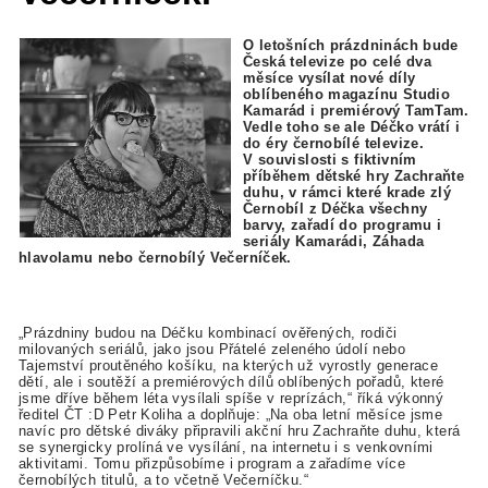
O letošních prázdninách bude
Česká televize po celé dva
měsíce vysílat nové díly
oblíbeného magazínu Studio
Kamarád i premiérový TamTam.
Vedle toho se ale Déčko vrátí i
do éry černobílé televize.
V souvislosti s fiktivním
příběhem dětské hry Zachraňte
duhu, v rámci které krade zlý
Černobíl z Déčka všechny
barvy, zařadí do programu i
seriály Kamarádi, Záhada
hlavolamu nebo černobílý Večerníček.
„Prázdniny budou na Déčku kombinací ověřených, rodiči
milovaných seriálů, jako jsou Přátelé zeleného údolí nebo
Tajemství proutěného košíku, na kterých už vyrostly generace
dětí, ale i soutěží a premiérových dílů oblíbených pořadů, které
jsme dříve během léta vysílali spíše v reprízách,“ říká výkonný
ředitel ČT :D Petr Koliha a doplňuje: „Na oba letní měsíce jsme
navíc pro dětské diváky připravili akční hru Zachraňte duhu, která
se synergicky prolíná ve vysílání, na internetu i s venkovními
aktivitami. Tomu přizpůsobíme i program a zařadíme více
černobílých titulů, a to včetně Večerníčku.“