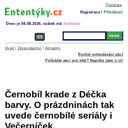
Translate
Registrace
/
Přihlášení
Dnes je 08.08.2026, svátek má
Soběslav
Úvod
/
Zpravodajství
/
Aktuality
Rychlé vyhledávání akcí
Pořádáte akci pro děti? Napište nám o ní!
Černobíl krade z Déčka
barvy. O prázdninách tak
uvede černobílé seriály i
Večerníček.