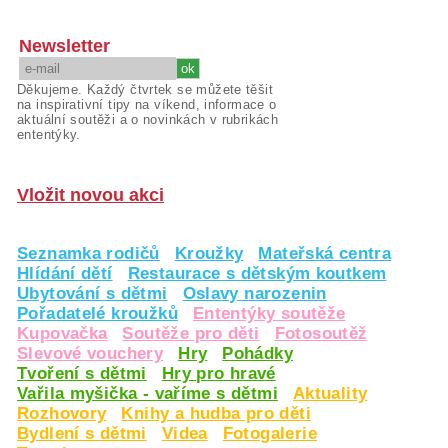
Newsletter
Děkujeme. Každý čtvrtek se můžete těšit
na inspirativní tipy na víkend, informace o
aktuální soutěži a o novinkách v rubrikách
ententýky.
Vložit novou akci
Seznamka rodičů
Kroužky
Mateřská centra
Hlídání dětí
Restaurace s dětským koutkem
Ubytování s dětmi
Oslavy narozenin
Pořadatelé kroužků
Ententýky soutěže
Kupovačka
Soutěže pro děti
Fotosoutěž
Slevové vouchery
Hry
Pohádky
Tvoření s dětmi
Hry pro hravé
Vařila myšička - vaříme s dětmi
Aktuality
Rozhovory
Knihy a hudba pro děti
Bydlení s dětmi
Videa
Fotogalerie