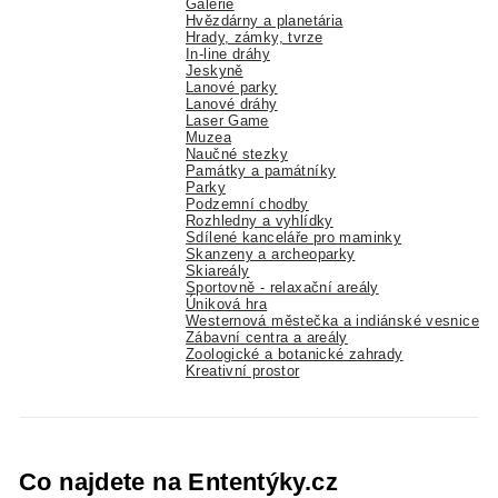
Galerie
Hvězdárny a planetária
Hrady, zámky, tvrze
In-line dráhy
Jeskyně
Lanové parky
Lanové dráhy
Laser Game
Muzea
Naučné stezky
Památky a památníky
Parky
Podzemní chodby
Rozhledny a vyhlídky
Sdílené kanceláře pro maminky
Skanzeny a archeoparky
Skiareály
Sportovně - relaxační areály
Úniková hra
Westernová městečka a indiánské vesnice
Zábavní centra a areály
Zoologické a botanické zahrady
Kreativní prostor
Co najdete na Ententýky.cz