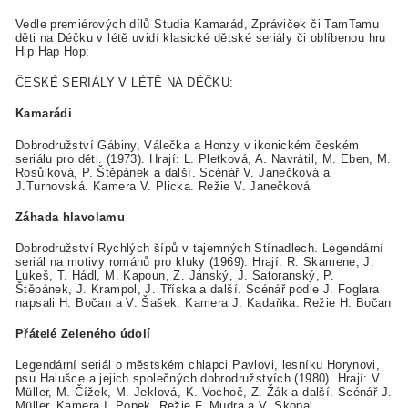
Vedle premiérových dílů Studia Kamarád, Zpráviček či TamTamu
děti na Déčku v létě uvidí klasické dětské seriály či oblíbenou hru
Hip Hap Hop:
ČESKÉ SERIÁLY V LÉTĚ NA DÉČKU:
Kamarádi
Dobrodružství Gábiny, Válečka a Honzy v ikonickém českém
seriálu pro děti. (1973). Hrají: L. Pletková, A. Navrátil, M. Eben, M.
Rosůlková, P. Štěpánek a další. Scénář V. Janečková a
J.Turnovská. Kamera V. Plicka. Režie V. Janečková
Záhada hlavolamu
Dobrodružství Rychlých šípů v tajemných Stínadlech. Legendární
seriál na motivy románů pro kluky (1969). Hrají: R. Skamene, J.
Lukeš, T. Hádl, M. Kapoun, Z. Jánský, J. Satoranský, P.
Štěpánek, J. Krampol, J. Tříska a další. Scénář podle J. Foglara
napsali H. Bočan a V. Šašek. Kamera J. Kadaňka. Režie H. Bočan
Přátelé Zeleného údolí
Legendární seriál o městském chlapci Pavlovi, lesníku Horynovi,
psu Halušce a jejich společných dobrodružstvích (1980). Hrají: V.
Müller, M. Čížek, M. Jeklová, K. Vochoč, Z. Žák a další. Scénář J.
Müller. Kamera I. Popek. Režie F. Mudra a V. Skopal