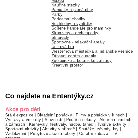
Muzea
Naučné stezky
Památky a památníky
Parky
Podzemní chodby
Rozhledny a vyhlídky
Sdílené kanceláře pro maminky
Skanzeny a archeoparky
Skiareály
Sportovně - relaxační areály
Úniková hra
Westernová městečka a indiánské vesnice
Zábavní centra a areály
Zoologické a botanické zahrady
Kreativní prostor
Co najdete na Ententýky.cz
Akce pro děti
Stálé expozice
|
Divadelní pohádky
|
Filmy a pohádky v kinech
|
Výstavy a veletrhy
|
Slavnosti
|
Poutě a cirkusy
|
Akce na hradech
a zámcích
|
Karnevaly, festivaly, hudba, tanec
|
Tvořivé aktivity
|
Sportovní aktivity
|
Aktivity v přírodě
|
Soutěže, závody, hry
|
Vzdělávání
|
Pobytové akce a tábory
|
Ostatní zábava
|
TV