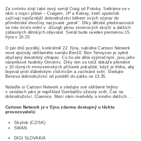
Za zmínku stojí také nový seriál Craig od Potoka. Setkáme se v
něm s trojicí přátel – Craigem, JP a Kelsey, kteří společně
zažívají nejrůznější dobrodružství během svých výprav do
příměstské divočiny nazývané „potok“. Díky dětské představivosti
se toto místo mění v džungli plnou stromových skrýší a dalších
zábavných dětských obyvatel. Seriál bude uveden premiérou 15.
října v 16:25.
O pár dnů později, konkrétně 22. října, nabídne Cartoon Network
nové epizody oblíbeného seriálu Ben10. Ben Tennyson je úplně
obyčejný desetiletý chlapec. Co ho ale dělá výjimečným, jsou jeho
náramkové hodinky Omnitrix. Díky nim se totiž dokáže přeměnit
v 10 různých mimozemských příšerek pokaždé, když je třeba, aby
bojoval proti ďábelským zločincům a zachránil svět. Sledujte
Benova dobrodružství od pondělí do pátku ve 13:35.
Nalaďte si Cartoon Network a sledujte své oblíbené hrdiny
v seriálech jako je například Gumballův úžasný svět, Čas na
dobrodružství, Clarence, Mezi námi medvědy a mnoho dalších….
Cartoon Network je v říjnu zdarma dostupný u těchto
provozovatelů:
Skylink (CZ/SK)
SWAN
DIGI SLOVAKIA