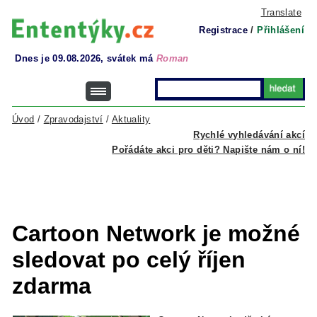
Translate
Registrace
/
Přihlášení
Dnes je 09.08.2026, svátek má
Roman
Úvod
/
Zpravodajství
/
Aktuality
Rychlé vyhledávání akcí
Pořádáte akci pro děti? Napište nám o ní!
Cartoon Network je možné
sledovat po celý říjen
zdarma