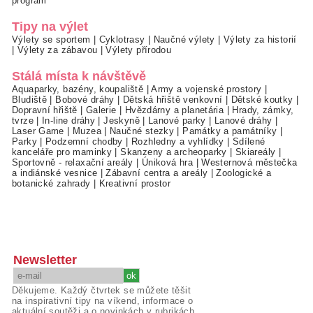
program
Tipy na výlet
Výlety se sportem
|
Cyklotrasy
|
Naučné výlety
|
Výlety za historií
|
Výlety za zábavou
|
Výlety přírodou
Stálá místa k návštěvě
Aquaparky, bazény, koupaliště
|
Army a vojenské prostory
|
Bludiště
|
Bobové dráhy
|
Dětská hřiště venkovní
|
Dětské koutky
|
Dopravní hřiště
|
Galerie
|
Hvězdárny a planetária
|
Hrady, zámky,
tvrze
|
In-line dráhy
|
Jeskyně
|
Lanové parky
|
Lanové dráhy
|
Laser Game
|
Muzea
|
Naučné stezky
|
Památky a památníky
|
Parky
|
Podzemní chodby
|
Rozhledny a vyhlídky
|
Sdílené
kanceláře pro maminky
|
Skanzeny a archeoparky
|
Skiareály
|
Sportovně - relaxační areály
|
Úniková hra
|
Westernová městečka
a indiánské vesnice
|
Zábavní centra a areály
|
Zoologické a
botanické zahrady
|
Kreativní prostor
Newsletter
Děkujeme. Každý čtvrtek se můžete těšit
na inspirativní tipy na víkend, informace o
aktuální soutěži a o novinkách v rubrikách