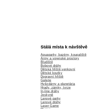
Stálá místa k návštěvě
Aquaparky, bazény, koupaliště
Army a vojenské prostory
Bludiště
Bobové dráhy
Dětská hřiště venkovní
Dětské koutky
Dopravní hřiště
Galerie
Hvězdárny a planetária
Hrady, zámky, tvrze
In-line dráhy
Jeskyně
Lanové parky
Lanové dráhy
Laser Game