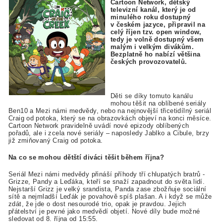
Cartoon Network, dětský
televizní kanál, který je od
minulého roku dostupný
v českém jazyce, připravil na
celý říjen tzv. open window,
tedy je volně dostupný všem
malým i velkým divákům.
Bezplatně ho nabízí většina
českých provozovatelů.
Děti se díky tomuto kanálu
mohou těšit na oblíbené seriály
Ben10 a Mezi námi medvědy, nebo na nejnovější třicetidílný seriál
Craig od potoka, který se na obrazovkách objeví na konci měsíce.
Cartoon Network pravidelně uvádí nové epizody oblíbených
pořadů, ale i zcela nové seriály – naposledy Jablko a Cibule, brzy
již zmiňovaný Craig od potoka.
Na co se mohou dětští diváci těšit během října?
Seriál Mezi námi medvědy přináší příhody tří chlupatých bratrů -
Grizze, Pandy a Leďáka, kteří se snaží zapadnout do světa lidí.
Nejstarší Grizz je velký srandista, Panda zase zbožňuje sociální
sítě a nejmladší Leďák je povahově spíš plašan. A i když se může
zdát, že jde o dost nesourodé trio, opak je pravdou. Jejich
přátelství je pevné jako medvědí objetí. Nové díly bude možné
sledovat od 8. října od 15:55.