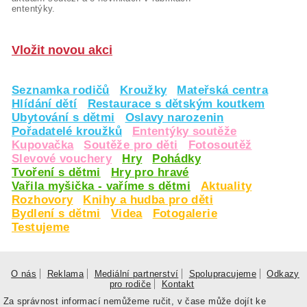
ententýky.
Vložit novou akci
Seznamka rodičů
Kroužky
Mateřská centra
Hlídání dětí
Restaurace s dětským koutkem
Ubytování s dětmi
Oslavy narozenin
Pořadatelé kroužků
Ententýky soutěže
Kupovačka
Soutěže pro děti
Fotosoutěž
Slevové vouchery
Hry
Pohádky
Tvoření s dětmi
Hry pro hravé
Vařila myšička - vaříme s dětmi
Aktuality
Rozhovory
Knihy a hudba pro děti
Bydlení s dětmi
Videa
Fotogalerie
Testujeme
O nás
Reklama
Mediální partnerství
Spolupracujeme
Odkazy
pro rodiče
Kontakt
Za správnost informací nemůžeme ručit, v čase může dojít ke