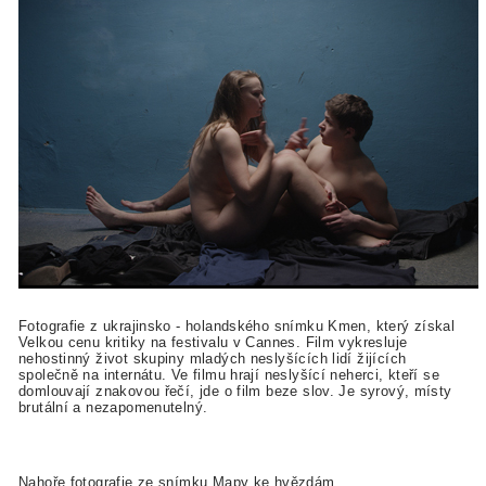
Fotografie z ukrajinsko - holandského snímku Kmen, který získal
Velkou cenu kritiky na festivalu v Cannes. Film vykresluje
nehostinný život skupiny mladých neslyšících lidí žijících
společně na internátu. Ve filmu hrají neslyšící neherci, kteří se
domlouvají znakovou řečí, jde o film beze slov. Je syrový, místy
brutální a nezapomenutelný.
Nahoře fotografie ze snímku Mapy ke hvězdám.