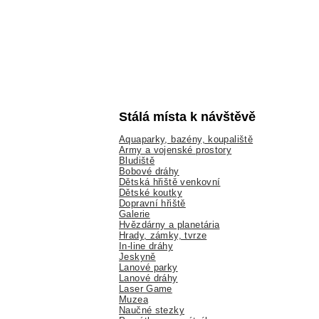
Stálá místa k návštěvě
Aquaparky, bazény, koupaliště
Army a vojenské prostory
Bludiště
Bobové dráhy
Dětská hřiště venkovní
Dětské koutky
Dopravní hřiště
Galerie
Hvězdárny a planetária
Hrady, zámky, tvrze
In-line dráhy
Jeskyně
Lanové parky
Lanové dráhy
Laser Game
Muzea
Naučné stezky