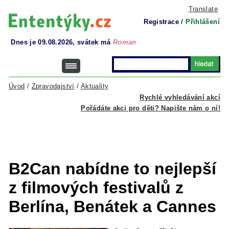
Translate
Registrace
/
Přihlášení
Dnes je 09.08.2026, svátek má
Roman
Úvod
/
Zpravodajství
/
Aktuality
Rychlé vyhledávání akcí
Pořádáte akci pro děti? Napište nám o ní!
B2Can nabídne to nejlepší
z filmových festivalů z
Berlína, Benátek a Cannes