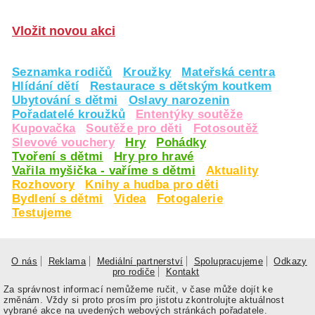
Vložit novou akci
Seznamka rodičů
Kroužky
Mateřská centra
Hlídání dětí
Restaurace s dětským koutkem
Ubytování s dětmi
Oslavy narozenin
Pořadatelé kroužků
Ententýky soutěže
Kupovačka
Soutěže pro děti
Fotosoutěž
Slevové vouchery
Hry
Pohádky
Tvoření s dětmi
Hry pro hravé
Vařila myšička - vaříme s dětmi
Aktuality
Rozhovory
Knihy a hudba pro děti
Bydlení s dětmi
Videa
Fotogalerie
Testujeme
O nás
Reklama
Mediální partnerství
Spolupracujeme
Odkazy
pro rodiče
Kontakt
Za správnost informací nemůžeme ručit, v čase může dojít ke
změnám. Vždy si proto prosím pro jistotu zkontrolujte aktuálnost
vybrané akce na uvedených webových stránkách pořadatele.