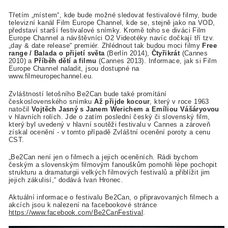
Třetím „místem“, kde bude možné sledovat festivalové filmy, bude
televizní kanál Film Europe Channel, kde se, stejně jako na VOD,
představí starší festivalové snímky. Kromě toho se diváci Film
Europe Channel a návštěvníci O2 Videotéky navíc dočkají tří tzv.
„day & date release“ premiér. Zhlédnout tak budou moci filmy
Free
range / Balada o přijetí světa
(Berlín 2014),
Čtyřikrát
(Cannes
2010) a
Příběh dětí a filmu
(Cannes 2013). Informace, jak si Film
Europe Channel naladit, jsou dostupné na
www.filmeuropechannel.eu.
Zvláštností letošního Be2Can bude také promítání
československého snímku
Až přijde kocour
, který v roce 1963
natočil
Vojtěch Jasný s Janem Werichem a Emíliou Vášáryovou
v hlavních rolích. Jde o zatím poslední český či slovenský film,
který byl uvedený v hlavní soutěži festivalu v Cannes a zároveň
získal ocenění - v tomto případě Zvláštní ocenění poroty a cenu
CST.
„Be2Can není jen o filmech a jejich oceněních. Rádi bychom
českým a slovenským filmovým fanouškům pomohli lépe pochopit
strukturu a dramaturgii velkých filmových festivalů a přiblížit jim
jejich zákulisí,“ dodává Ivan Hronec.
Aktuální informace o festivalu Be2Can, o připravovaných filmech a
akcích jsou k nalezení na facebookové stránce
https://www.facebook.com/Be2CanFestival
.