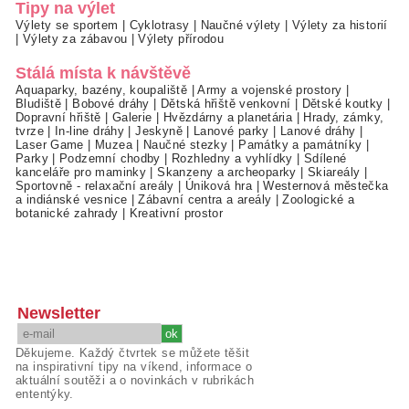
Tipy na výlet
Výlety se sportem
|
Cyklotrasy
|
Naučné výlety
|
Výlety za historií
|
Výlety za zábavou
|
Výlety přírodou
Stálá místa k návštěvě
Aquaparky, bazény, koupaliště
|
Army a vojenské prostory
|
Bludiště
|
Bobové dráhy
|
Dětská hřiště venkovní
|
Dětské koutky
|
Dopravní hřiště
|
Galerie
|
Hvězdárny a planetária
|
Hrady, zámky,
tvrze
|
In-line dráhy
|
Jeskyně
|
Lanové parky
|
Lanové dráhy
|
Laser Game
|
Muzea
|
Naučné stezky
|
Památky a památníky
|
Parky
|
Podzemní chodby
|
Rozhledny a vyhlídky
|
Sdílené
kanceláře pro maminky
|
Skanzeny a archeoparky
|
Skiareály
|
Sportovně - relaxační areály
|
Úniková hra
|
Westernová městečka
a indiánské vesnice
|
Zábavní centra a areály
|
Zoologické a
botanické zahrady
|
Kreativní prostor
Newsletter
Děkujeme. Každý čtvrtek se můžete těšit
na inspirativní tipy na víkend, informace o
aktuální soutěži a o novinkách v rubrikách
ententýky.