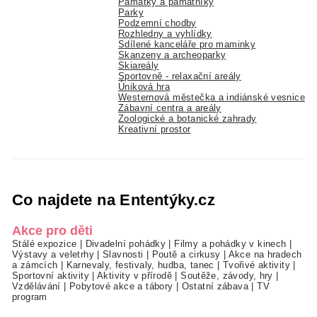
Památky a památníky
Parky
Podzemní chodby
Rozhledny a vyhlídky
Sdílené kanceláře pro maminky
Skanzeny a archeoparky
Skiareály
Sportovně - relaxační areály
Úniková hra
Westernová městečka a indiánské vesnice
Zábavní centra a areály
Zoologické a botanické zahrady
Kreativní prostor
Co najdete na Ententýky.cz
Akce pro děti
Stálé expozice
|
Divadelní pohádky
|
Filmy a pohádky v kinech
|
Výstavy a veletrhy
|
Slavnosti
|
Poutě a cirkusy
|
Akce na hradech
a zámcích
|
Karnevaly, festivaly, hudba, tanec
|
Tvořivé aktivity
|
Sportovní aktivity
|
Aktivity v přírodě
|
Soutěže, závody, hry
|
Vzdělávání
|
Pobytové akce a tábory
|
Ostatní zábava
|
TV
program