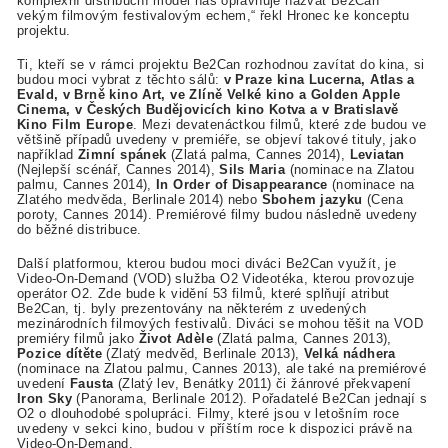
komplexní distribuční model nás opravňuje nazvat Be2Can
vekým filmovým festivalovým echem,“ řekl Hronec ke konceptu
projektu.
Ti, kteří se v rámci projektu Be2Can rozhodnou zavítat do kina, si
budou moci vybrat z těchto sálů:
v Praze kina Lucerna, Atlas a
Evald, v Brně kino Art, ve Zlíně Velké kino a Golden Apple
Cinema, v Českých Budějovicích kino Kotva a v Bratislavě
Kino Film Europe
. Mezi devatenáctkou filmů, které zde budou ve
většině případů uvedeny v premiéře, se objeví takové tituly, jako
například
Zimní spánek
(Zlatá palma, Cannes 2014),
Leviatan
(Nejlepší scénář, Cannes 2014),
Sils Maria
(nominace na Zlatou
palmu, Cannes 2014),
In Order of Disappearance
(nominace na
Zlatého medvěda, Berlinale 2014) nebo
Sbohem jazyku
(Cena
poroty, Cannes 2014). Premiérové filmy budou následně uvedeny
do běžné distribuce.
Další platformou, kterou budou moci diváci Be2Can využít, je
Video-On-Demand (VOD) služba O2 Videotéka, kterou provozuje
operátor O2. Zde bude k vidění 53 filmů, které splňují atribut
Be2Can, tj. byly prezentovány na některém z uvedených
mezinárodních filmových festivalů. Diváci se mohou těšit na VOD
premiéry filmů jako
Život Adèle
(Zlatá palma, Cannes 2013),
Pozice dítěte
(Zlatý medvěd, Berlinale 2013),
Velká nádhera
(nominace na Zlatou palmu, Cannes 2013), ale také na premiérové
uvedení
Fausta
(Zlatý lev, Benátky 2011) či žánrové překvapení
Iron Sky
(Panorama, Berlinale 2012). Pořadatelé Be2Can jednají s
O2 o dlouhodobé spolupráci. Filmy, které jsou v letošním roce
uvedeny v sekci kino, budou v příštím roce k dispozici právě na
Video-On-Demand.