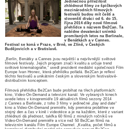
Jedinečnou příležitost
zhlédnout filmy ze špičkových
mezinárodních filmových
festivalů budou mít čeští a
slovenští diváci od 6. do 15.
října 2014 díky nové filmové
přehlídce s názvem Be2Can. Ta
nabídne devatenáct snímků
promítaných letos na Berlinale,
v Benátkách a v Cannes.
Festival se koná v Praze, v Brně, ve Zlíně, v Českých
Budějovicích a v Bratislavě.
„Berlín, Benátky a Cannes jsou největší a nejvlivnější světové
filmové festivaly. Jejich program značí kvalitu a určuje trend
světové kinematografie,“ uvedl prezident mediální společnosti Film
Europe Ivan Hronec, která přehlídku pořádá. Be2Can je reflexí
těchto festivalů a unikátním českým a slovenským festivalově-
distribučním konceptem.
Filmová přehlídka Be2Can bude probíhat na třech platformách:
kino, Video-On-Demand a televizní kanál. Ve vybraných kinech
uvede letos v kinopremiéře 19 aktuálních filmů sezony 2014
z Cannes a Berlinale, z toho 3 filmy v jedinečné „day and date“
kino a Video-On-Demand premiéře, kdy premiéra proběhne ve
stejný den a čas v kině i videotéce a je na každém, které z variant
zhlédnutí dá přednost, takřka 60 filmů z minulých ročníků ve
Video-On-Demand premiéře a více než 50 Be2Can filmů na
televizním kanálu Film Europe Channel. „Kvalita, počet filmů a