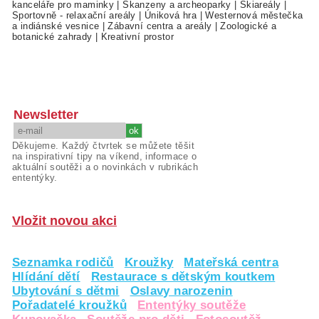
kanceláře pro maminky
|
Skanzeny a archeoparky
|
Skiareály
|
Sportovně - relaxační areály
|
Úniková hra
|
Westernová městečka
a indiánské vesnice
|
Zábavní centra a areály
|
Zoologické a
botanické zahrady
|
Kreativní prostor
Newsletter
Děkujeme. Každý čtvrtek se můžete těšit
na inspirativní tipy na víkend, informace o
aktuální soutěži a o novinkách v rubrikách
ententýky.
Vložit novou akci
Seznamka rodičů
Kroužky
Mateřská centra
Hlídání dětí
Restaurace s dětským koutkem
Ubytování s dětmi
Oslavy narozenin
Pořadatelé kroužků
Ententýky soutěže