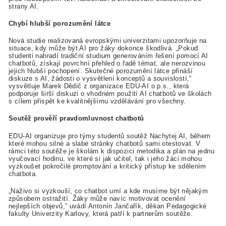
strany AI.
Chybí hlubší porozumění látce
Nová studie realizovaná evropskými univerzitami upozorňuje na
situace, kdy může být AI pro žáky dokonce škodlivá. „Pokud
studenti nahradí tradiční studium generováním řešení pomocí AI
chatbotů, získají povrchní přehled o řadě témat, ale nerozvinou
jejich hlubší pochopení. Skutečné porozumění látce přináší
diskuze s AI, žádosti o vysvětlení konceptů a souvislostí,“
vysvětluje Marek Dědič z organizace EDU-AI o.p.s., která
podporuje širší diskuzi o vhodném použití AI chatbotů ve školách
s cílem přispět ke kvalitnějšímu vzdělávání pro všechny.
Soutěž prověří pravdomluvnost chatbotů
EDU-AI organizuje pro týmy studentů soutěž Nachytej AI, během
které mohou silné a slabé stránky chatbotů sami otestovat. V
rámci této soutěže je školám k dispozici metodika a plán na jednu
vyučovací hodinu, ve které si jak učitel, tak i jeho žáci mohou
vyzkoušet pokročilé promptování a kritický přístup ke sdělením
chatbota.
„Naživo si vyzkouší, co chatbot umí a kde musíme být nějakým
způsobem ostražití. Žáky může navíc motivovat ocenění
nejlepších objevů,” uvádí Antonín Jančařík, děkan Pedagogické
fakulty Univerzity Karlovy, která patří k partnerům soutěže.