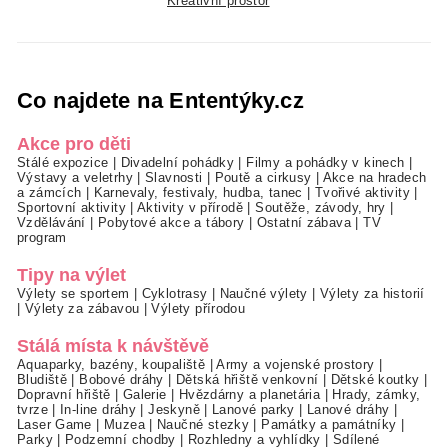
Kreativní prostor
Co najdete na Ententýky.cz
Akce pro děti
Stálé expozice
|
Divadelní pohádky
|
Filmy a pohádky v kinech
|
Výstavy a veletrhy
|
Slavnosti
|
Poutě a cirkusy
|
Akce na hradech
a zámcích
|
Karnevaly, festivaly, hudba, tanec
|
Tvořivé aktivity
|
Sportovní aktivity
|
Aktivity v přírodě
|
Soutěže, závody, hry
|
Vzdělávání
|
Pobytové akce a tábory
|
Ostatní zábava
|
TV
program
Tipy na výlet
Výlety se sportem
|
Cyklotrasy
|
Naučné výlety
|
Výlety za historií
|
Výlety za zábavou
|
Výlety přírodou
Stálá místa k návštěvě
Aquaparky, bazény, koupaliště
|
Army a vojenské prostory
|
Bludiště
|
Bobové dráhy
|
Dětská hřiště venkovní
|
Dětské koutky
|
Dopravní hřiště
|
Galerie
|
Hvězdárny a planetária
|
Hrady, zámky,
tvrze
|
In-line dráhy
|
Jeskyně
|
Lanové parky
|
Lanové dráhy
|
Laser Game
|
Muzea
|
Naučné stezky
|
Památky a památníky
|
Parky
|
Podzemní chodby
|
Rozhledny a vyhlídky
|
Sdílené