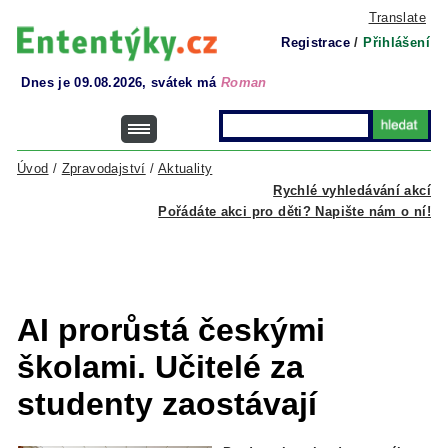
Translate
Registrace
/
Přihlášení
Dnes je 09.08.2026, svátek má
Roman
Úvod
/
Zpravodajství
/
Aktuality
Rychlé vyhledávání akcí
Pořádáte akci pro děti? Napište nám o ní!
AI prorůstá českými
školami. Učitelé za
studenty zaostávají