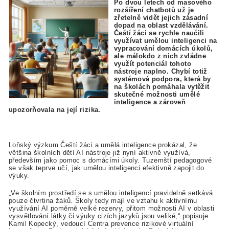
Po dvou letech od masového
rozšíření chatbotů už je
zřetelně vidět jejich zásadní
dopad na oblast vzdělávání.
Čeští žáci se rychle naučili
využívat umělou inteligenci na
vypracování domácích úkolů,
ale málokdo z nich zvládne
využít potenciál tohoto
nástroje naplno. Chybí totiž
systémová podpora, která by
na školách pomáhala vytěžit
skutečné možnosti umělé
inteligence a zároveň
upozorňovala na její rizika.
Loňský výzkum Čeští žáci a umělá inteligence prokázal, že
většina školních dětí AI nástroje již nyní aktivně využívá,
především jako pomoc s domácími úkoly. Tuzemští pedagogové
se však teprve učí, jak umělou inteligenci efektivně zapojit do
výuky.
„Ve školním prostředí se s umělou inteligencí pravidelně setkává
pouze čtvrtina žáků. Školy tedy mají ve vztahu k aktivnímu
využívání AI poměrně velké rezervy, přitom možnosti AI v oblasti
vysvětlování látky či výuky cizích jazyků jsou veliké,“ popisuje
Kamil Kopecký, vedoucí Centra prevence rizikové virtuální