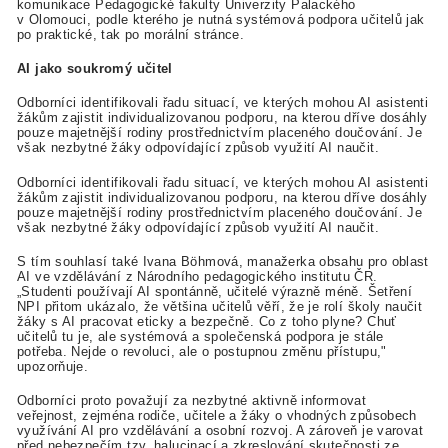
komunikace Pedagogické fakulty Univerzity Palackého
v Olomouci, podle kterého je nutná systémová podpora učitelů jak
po praktické, tak po morální stránce.
AI jako soukromý učitel
Odborníci identifikovali řadu situací, ve kterých mohou AI asistenti
žákům zajistit individualizovanou podporu, na kterou dříve dosáhly
pouze majetnější rodiny prostřednictvím placeného doučování. Je
však nezbytné žáky odpovídající způsob využití AI naučit.
Odborníci identifikovali řadu situací, ve kterých mohou AI asistenti
žákům zajistit individualizovanou podporu, na kterou dříve dosáhly
pouze majetnější rodiny prostřednictvím placeného doučování. Je
však nezbytné žáky odpovídající způsob využití AI naučit.
S tím souhlasí také Ivana Böhmová, manažerka obsahu pro oblast
AI ve vzdělávání z Národního pedagogického institutu ČR.
„Studenti používají AI spontánně, učitelé výrazně méně. Šetření
NPI přitom ukázalo, že většina učitelů věří, že je rolí školy naučit
žáky s AI pracovat eticky a bezpečně. Co z toho plyne? Chuť
učitelů tu je, ale systémová a společenská podpora je stále
potřeba. Nejde o revoluci, ale o postupnou změnu přístupu,"
upozorňuje.
Odborníci proto považují za nezbytné aktivně informovat
veřejnost, zejména rodiče, učitele a žáky o vhodných způsobech
využívání AI pro vzdělávání a osobní rozvoj. A zároveň je varovat
před nebezpečím tzv. halucinací a zkreslování skutečnosti ze