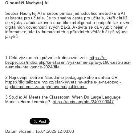
O soutěži Nachytej AI
Soutěž Nachytej AI s sebou přináší jednoduchou metodiku a AI
asistenta pro učitele. Je to snadná cesta pro učitele, kteří chtějí
do výuky zařadit aktivitu s umělou inteligencí a podpořit tak rozvoj
digitálních dovedností svých žáků. Aktivita se dá využít nejen v
informatice, ale i v humanitních a přírodních vědách či při výuce
jazyků.
1 Celá výzkumná zpráva je k dispozici zde:
https://e-
bezpeci.cz/index.php/ke-stazeni/vyzkumne-zpravy/190-cesti-zaci-
a-umela-inteligence-2024/file
2 Nejnovější šetření Národního pedagogického institutu ČR:
https://digitalizace.rvp.cz/clanky/vetsina-ucitelu-je-na-rozvoj-
digikompetenci-zaku-pripravena#publikace
3 Studie: AI Meets the Classroom: When Do Large Language
Models Harm Learning?:
https://arxiv.org/abs/2409.09047
Datum vložení: 16.04.2025 12:03:03