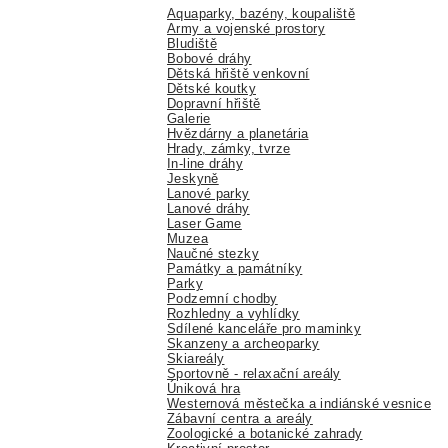
Aquaparky, bazény, koupaliště
Army a vojenské prostory
Bludiště
Bobové dráhy
Dětská hřiště venkovní
Dětské koutky
Dopravní hřiště
Galerie
Hvězdárny a planetária
Hrady, zámky, tvrze
In-line dráhy
Jeskyně
Lanové parky
Lanové dráhy
Laser Game
Muzea
Naučné stezky
Památky a památníky
Parky
Podzemní chodby
Rozhledny a vyhlídky
Sdílené kanceláře pro maminky
Skanzeny a archeoparky
Skiareály
Sportovně - relaxační areály
Úniková hra
Westernová městečka a indiánské vesnice
Zábavní centra a areály
Zoologické a botanické zahrady