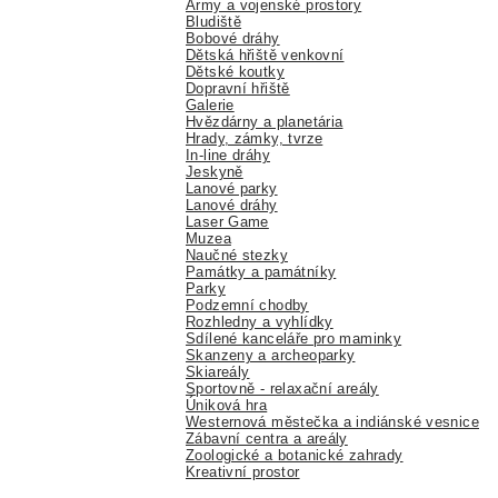
Army a vojenské prostory
Bludiště
Bobové dráhy
Dětská hřiště venkovní
Dětské koutky
Dopravní hřiště
Galerie
Hvězdárny a planetária
Hrady, zámky, tvrze
In-line dráhy
Jeskyně
Lanové parky
Lanové dráhy
Laser Game
Muzea
Naučné stezky
Památky a památníky
Parky
Podzemní chodby
Rozhledny a vyhlídky
Sdílené kanceláře pro maminky
Skanzeny a archeoparky
Skiareály
Sportovně - relaxační areály
Úniková hra
Westernová městečka a indiánské vesnice
Zábavní centra a areály
Zoologické a botanické zahrady
Kreativní prostor