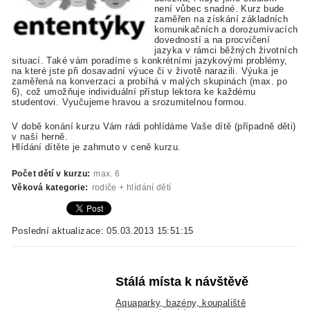
není vůbec snadné. Kurz bude
zaměřen na získání základních
komunikačních a dorozumívacích
dovedností a na procvičení
jazyka v rámci běžných životních
situací. Také vám poradíme s konkrétními jazykovými problémy,
na které jste při dosavadní výuce či v životě narazili. Výuka je
zaměřená na konverzaci a probíhá v malých skupinách (max. po
6), což umožňuje individuální přístup lektora ke každému
studentovi. Vyučujeme hravou a srozumitelnou formou.
V době konání kurzu Vám rádi pohlídáme Vaše dítě (případně děti)
v naší herně.
Hlídání dítěte je zahrnuto v ceně kurzu.
Počet dětí v kurzu:
max. 6
Věková kategorie:
rodiče + hlídání dětí
Poslední aktualizace: 05.03.2013 15:51:15
Stálá místa k návštěvě
Aquaparky, bazény, koupaliště