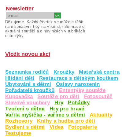
Newsletter
Děkujeme. Každý čtvrtek se můžete těšit
na inspirativní tipy na víkend, informace o
aktuální soutěži a o novinkách v rubrikách
ententýky.
Vložit novou akci
Seznamka rodičů
Kroužky
Mateřská centra
Hlídání dětí
Restaurace s dětským koutkem
Ubytování s dětmi
Oslavy narozenin
Pořadatelé kroužků
Ententýky soutěže
Kupovačka
Soutěže pro děti
Fotosoutěž
Slevové vouchery
Hry
Pohádky
Tvoření s dětmi
Hry pro hravé
Vařila myšička - vaříme s dětmi
Aktuality
Rozhovory
Knihy a hudba pro děti
Bydlení s dětmi
Videa
Fotogalerie
Testujeme