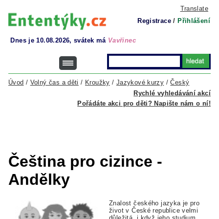
Translate
Registrace
/
Přihlášení
Dnes je 10.08.2026, svátek má
Vavřinec
Úvod
/
Volný čas a děti
/
Kroužky
/
Jazykové kurzy
/
Český
Rychlé vyhledávání akcí
Pořádáte akci pro děti? Napište nám o ní!
Čeština pro cizince -
Andělky
Znalost českého jazyka je pro
život v České republice velmi
důležitá, i když jeho studium