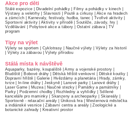
Akce pro děti
Stálé expozice
|
Divadelní pohádky
|
Filmy a pohádky v kinech
|
Výstavy a veletrhy
|
Slavnosti
|
Poutě a cirkusy
|
Akce na hradech
a zámcích
|
Karnevaly, festivaly, hudba, tanec
|
Tvořivé aktivity
|
Sportovní aktivity
|
Aktivity v přírodě
|
Soutěže, závody, hry
|
Vzdělávání
|
Pobytové akce a tábory
|
Ostatní zábava
|
TV
program
Tipy na výlet
Výlety se sportem
|
Cyklotrasy
|
Naučné výlety
|
Výlety za historií
|
Výlety za zábavou
|
Výlety přírodou
Stálá místa k návštěvě
Aquaparky, bazény, koupaliště
|
Army a vojenské prostory
|
Bludiště
|
Bobové dráhy
|
Dětská hřiště venkovní
|
Dětské koutky
|
Dopravní hřiště
|
Galerie
|
Hvězdárny a planetária
|
Hrady, zámky,
tvrze
|
In-line dráhy
|
Jeskyně
|
Lanové parky
|
Lanové dráhy
|
Laser Game
|
Muzea
|
Naučné stezky
|
Památky a památníky
|
Parky
|
Podzemní chodby
|
Rozhledny a vyhlídky
|
Sdílené
kanceláře pro maminky
|
Skanzeny a archeoparky
|
Skiareály
|
Sportovně - relaxační areály
|
Úniková hra
|
Westernová městečka
a indiánské vesnice
|
Zábavní centra a areály
|
Zoologické a
botanické zahrady
|
Kreativní prostor