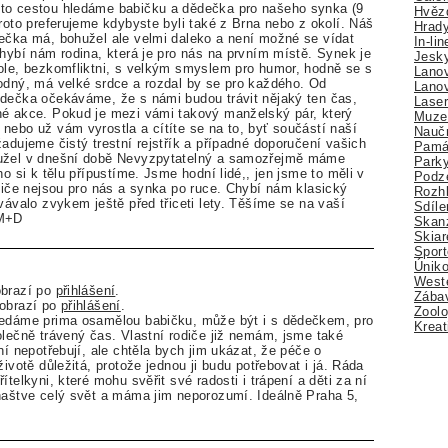
to cestou hledáme babičku a dědečka pro našeho synka (9
Hvězd
proto preferujeme kdybyste byli také z Brna nebo z okolí. Náš
Hrady
ečka má, bohužel ale velmi daleko a není možné se vídat
In-li
Chybí nám rodina, která je pro nás na prvním místě. Synek je
Jesk
ole, bezkomfliktni, s velkým smyslem pro humor, hodně se s
Lano
odný, má velké srdce a rozdal by se pro každého. Od
Lano
ědečka očekáváme, že s námi budou trávit nějaký ten čas,
Lase
né akce. Pokud je mezi vámi takový manželský pár, který
Muze
nebo už vám vyrostla a cítíte se na to, byť součástí naší
Nauč
žadujeme čistý trestní rejstřík a případné doporučení vašich
Pamá
užel v dnešní době Nevyzpytatelný a samozřejmě máme
Park
ho si k tělu přípustíme. Jsme hodní lidé,, jen jsme to měli v
Podz
idiče nejsou pro nás a synka po ruce. Chybí nám klasický
Rozhl
vávalo zvykem ještě před třiceti lety. Těšíme se na vaší
Sdíle
+M+D
Skan
Skiar
Sport
Úniko
Weste
obrazí po
přihlášení
.
Zábav
zobrazí po
přihlášení
.
Zoolo
ledáme prima osamělou babičku, může být i s dědečkem, pro
Kreat
olečně trávený čas. Vlastní rodiče již nemám, jsme také
ní nepotřebují, ale chtěla bych jim ukázat, že péče o
životě důležitá, protože jednou ji budu potřebovat i já. Ráda
ítelkyni, které mohu svěřit své radosti i trápení a děti za ní
naštve celý svět a máma jim neporozumí. Ideálně Praha 5,