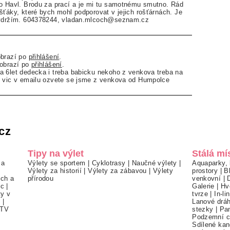
do Havl. Brodu za prací a je mi tu samotnému smutno. Rád
šťáky, které bych mohl podporovat v jejich rošťárnách. Je
vydržím. 604378244, vladan.mlcoch@seznam.cz
obrazí po
přihlášení
.
zobrazí po
přihlášení
.
 6let dedecka i treba babicku nekoho z venkova treba na
d vic v emailu ozvete se jsme z venkova od Humpolce
cz
Tipy na výlet
Stálá mí
 a
Výlety se sportem
|
Cyklotrasy
|
Naučné výlety
|
Aquaparky, 
Výlety za historií
|
Výlety za zábavou
|
Výlety
prostory
|
B
ch a
přírodou
venkovní
|
ec
|
Galerie
|
Hv
ty v
tvrze
|
In-li
í
|
Lanové drá
TV
stezky
|
Pa
Podzemní c
Sdílené kan