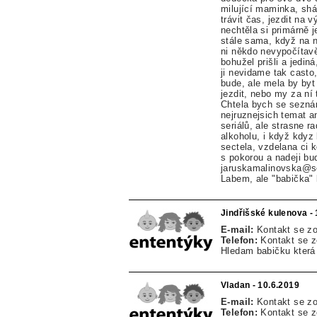
milující maminka, shá
trávit čas, jezdit na 
nechtěla si primárně 
stále sama, když na n
ni někdo nevypočítavě 
bohužel prišli a jedi
ji nevidame tak casto
bude, ale mela by byt
jezdit, nebo my za n
Chtela bych se seznám
nejruznejsich temat an
seriálů, ale strasne r
alkoholu, i když kdyz
sectela, vzdelana ci 
s pokorou a nadeji bu
jaruskamalinovska@se
Labem, ale "babička" k
Jindřišské kulenova -
E-mail:
Kontakt se z
Telefon:
Kontakt se 
Hledam babičku která
Vladan - 10.6.2019
E-mail:
Kontakt se z
Telefon:
Kontakt se 