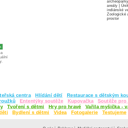
archeopark
areály
|
Úni
indiánské v
Zoologické 
prostor
na
uální
y.
teřská centra
Hlídání dětí
Restaurace s dětským ko
kroužků
Ententýky soutěže
Kupovačka
Soutěže pro 
y
Tvoření s dětmi
Hry pro hravé
Vařila myšička - 
děti
Bydlení s dětmi
Videa
Fotogalerie
Testujeme