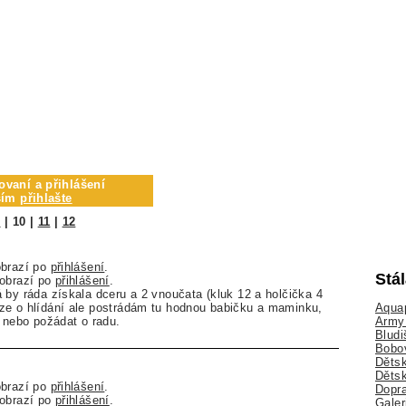
ovaní a přihlášení
osím
přihlašte
9
|
10
|
11
|
12
obrazí po
přihlášení
.
Stá
zobrazí po
přihlášení
.
 by ráda získala dceru a 2 vnoučata (kluk 12 a holčička 4
Aquap
ze o hlídání ale postrádám tu hodnou babičku a maminku,
Army 
t nebo požádat o radu.
Bludi
Bobo
Dětsk
Děts
obrazí po
přihlášení
.
Dopra
zobrazí po
přihlášení
.
Galer