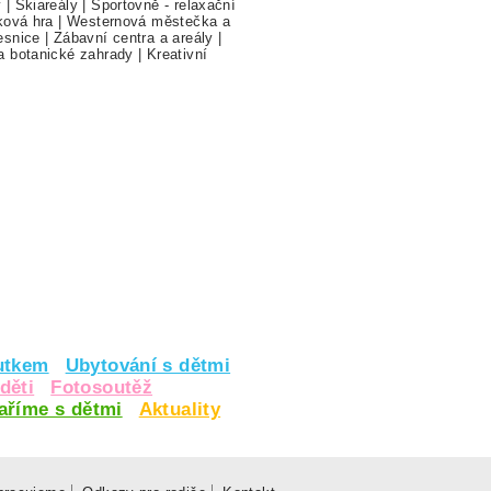
y
|
Skiareály
|
Sportovně - relaxační
ková hra
|
Westernová městečka a
esnice
|
Zábavní centra a areály
|
a botanické zahrady
|
Kreativní
utkem
Ubytování s dětmi
děti
Fotosoutěž
vaříme s dětmi
Aktuality