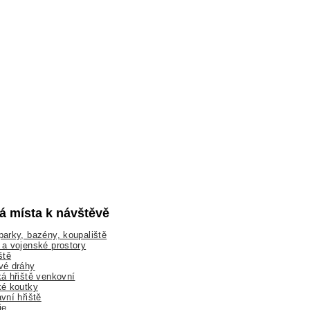
lá místa k návštěvě
arky, bazény, koupaliště
a vojenské prostory
ště
vé dráhy
á hřiště venkovní
ké koutky
vní hřiště
ie