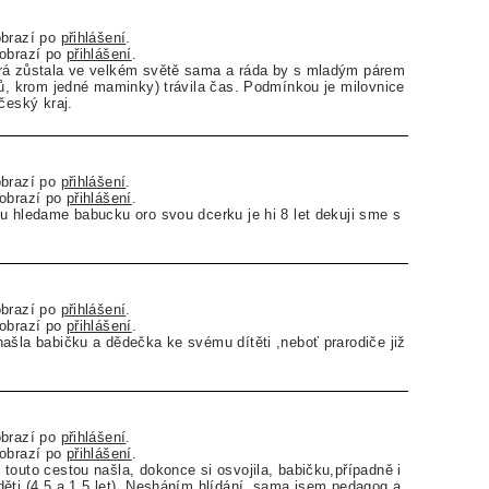
obrazí po
přihlášení
.
zobrazí po
přihlášení
.
rá zůstala ve velkém světě sama a ráda by s mladým párem
čů, krom jedné maminky) trávila čas. Podmínkou je milovnice
český kraj.
obrazí po
přihlášení
.
zobrazí po
přihlášení
.
u hledame babucku oro svou dcerku je hi 8 let dekuji sme s
obrazí po
přihlášení
.
zobrazí po
přihlášení
.
ašla babičku a dědečka ke svému dítěti ,neboť prarodiče již
obrazí po
přihlášení
.
zobrazí po
přihlášení
.
touto cestou našla, dokonce si osvojila, babičku,případně i
ěti (4,5 a 1,5 let). Nesháním hlídání, sama jsem pedagog a