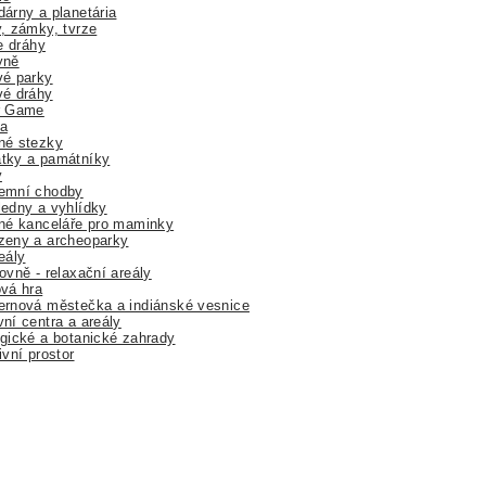
árny a planetária
, zámky, tvrze
ne dráhy
yně
vé parky
vé dráhy
r Game
a
né stezky
tky a památníky
y
emní chodby
edny a vyhlídky
né kanceláře pro maminky
zeny a archeoparky
eály
ovně - relaxační areály
vá hra
rnová městečka a indiánské vesnice
ní centra a areály
gické a botanické zahrady
ivní prostor