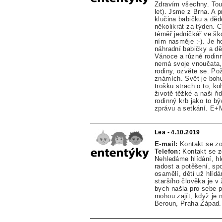
Zdravím všechny. Tou
let). Jsme z Brna. A 
klučina babičku a děd
několikrát za týden. 
téměř jedničkář ve šk
ním nasměje :-). Je h
náhradní babičky a d
Vánoce a různé rodin
nemá svoje vnoučata, 
rodiny, ozvěte se. Po
známích. Svět je boh
trošku strach o to, ko
životě těžké a naši ř
rodinný krb jako to bý
zprávu a setkání. E
Lea - 4.10.2019
E-mail:
Kontakt se z
Telefon:
Kontakt se 
Nehledáme hlídání, h
radost a potěšení, sp
osamělí, děti už hlídá
staršího člověka je v 
bych našla pro sebe př
mohou zajít, když je 
Beroun, Praha Západ.