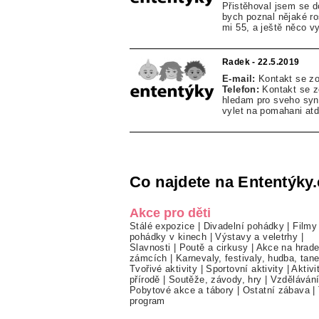
Přistěhoval jsem se 
bych poznal nějaké ro
mi 55, a ještě něco 
Radek - 22.5.2019
E-mail:
Kontakt se z
Telefon:
Kontakt se 
hledam pro sveho syna
vylet na pomahani at
Co najdete na Ententýky.
Akce pro děti
Stálé expozice
|
Divadelní pohádky
|
Filmy
pohádky v kinech
|
Výstavy a veletrhy
|
Slavnosti
|
Poutě a cirkusy
|
Akce na hrade
zámcích
|
Karnevaly, festivaly, hudba, tan
Tvořivé aktivity
|
Sportovní aktivity
|
Aktivi
přírodě
|
Soutěže, závody, hry
|
Vzděláván
Pobytové akce a tábory
|
Ostatní zábava
|
program