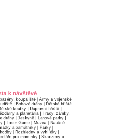
sta k návštěvě
bazény, koupaliště
|
Army a vojenské
ludiště
|
Bobové dráhy
|
Dětská hřiště
Dětské koutky
|
Dopravní hřiště
|
ězdárny a planetária
|
Hrady, zámky,
ne dráhy
|
Jeskyně
|
Lanové parky
|
hy
|
Laser Game
|
Muzea
|
Naučné
mátky a památníky
|
Parky
|
hodby
|
Rozhledny a vyhlídky
|
celáře pro maminky
|
Skanzeny a