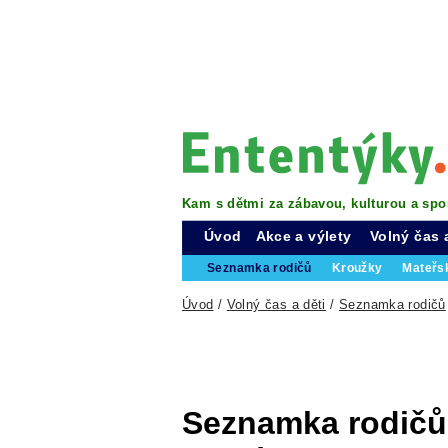
Kam s dětmi za zábavou, kulturou a spo
Úvod
Akce a výlety
Volný čas 
Seznamka rodičů
Kroužky
Mateřs
Úvod
/
Volný čas a děti
/
Seznamka rodičů
Seznamka rodičů