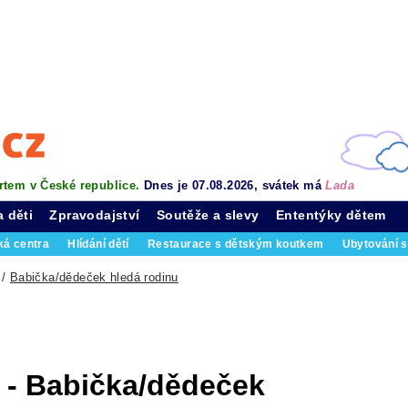
rtem v České republice.
Dnes je 07.08.2026, svátek má
Lada
a děti
Zpravodajství
Soutěže a slevy
Ententýky dětem
ká centra
Hlídání dětí
Restaurace s dětským koutkem
Ubytování s
/
Babička/dědeček hledá rodinu
 - Babička/dědeček