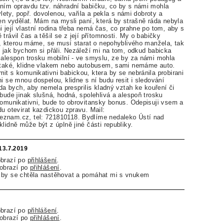
ním opravdu tzv. náhradní babičku, co by s námi mohla
výlety, popř. dovolenou, vařila a pekla s námi dobroty a
jen vydělat. Mám na mysli paní, která by strašně ráda nebyla
i její vlastní rodina třeba nemá čas, co prahne po tom, aby s
trávil čas a těšil se z její přítomnosti. My o babičky
ná, kterou máme, se musí starat o nepohyblivého manžela, tak
, jak bychom si přáli. Nezáleží mi na tom, odkud babicka
 alespon trosku mobilní - ve smyslu, ze by za námi mohla
í také, klidne vlakem nebo autobusem, sami nemáme auto.
it s komunikativni babickou, ktera by se nebránila probirani
i se mnou dospelou, klidne s ní budu resit i sledování
ada bych, aby nemela presprilis kladný vztah ke kouření či
 bude jinak slušná, hodná, spolehlivá a alespoň trosku
komunikativni, bude to obrovitansky bonus. Odepisuji vsem a
du otevirat kazdickou zpravu. Mail:
znam.cz, tel: 721810118. Bydlíme nedaleko Ústí nad
lidně může být z úplně jiné části republiky.
 13.7.2019
obrazí po
přihlášení
.
zobrazí po
přihlášení
.
 by se chtěla nastěhovat a pomáhat mi s vnukem
obrazí po
přihlášení
.
zobrazí po
přihlášení
.