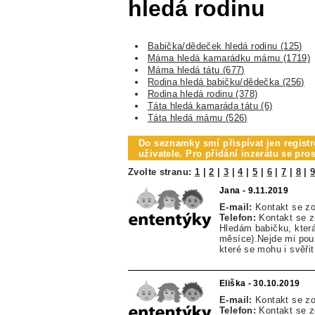
hledá rodinu
Babička/dědeček hledá rodinu (125)
Máma hledá kamarádku mámu (1719)
Máma hledá tátu (677)
Rodina hledá babičku/dědečka (256)
Rodina hledá rodinu (378)
Táta hledá kamaráda tátu (6)
Táta hledá mámu (526)
Do seznamky smí přispívat jen registr
uživatele. Pro přidání inzerátu se pr
Zvolte stranu:
1
|
2
|
3
|
4
|
5
|
6
|
7
|
8
|
Jana - 9.11.2019
E-mail:
Kontakt se z
Telefon:
Kontakt se 
Hledám babičku, která
měsíce).Nejde mi pou
které se mohu i svěři
Eliška - 30.10.2019
E-mail:
Kontakt se z
Telefon:
Kontakt se 