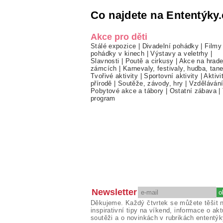
Co najdete na Ententýky.
Akce pro děti
Stálé expozice
|
Divadelní pohádky
|
Filmy
pohádky v kinech
|
Výstavy a veletrhy
|
Slavnosti
|
Poutě a cirkusy
|
Akce na hrade
zámcích
|
Karnevaly, festivaly, hudba, tan
Tvořivé aktivity
|
Sportovní aktivity
|
Aktivi
přírodě
|
Soutěže, závody, hry
|
Vzděláván
Pobytové akce a tábory
|
Ostatní zábava
|
program
Newsletter
Děkujeme. Každý čtvrtek se můžete těšit 
inspirativní tipy na víkend, informace o akt
soutěži a o novinkách v rubrikách ententýk