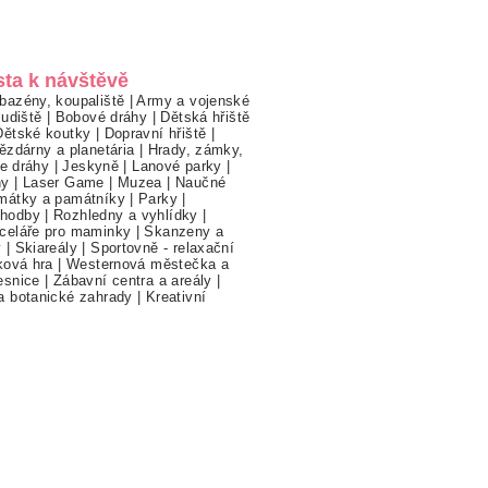
sta k návštěvě
bazény, koupaliště
|
Army a vojenské
ludiště
|
Bobové dráhy
|
Dětská hřiště
Dětské koutky
|
Dopravní hřiště
|
ězdárny a planetária
|
Hrady, zámky,
ne dráhy
|
Jeskyně
|
Lanové parky
|
hy
|
Laser Game
|
Muzea
|
Naučné
mátky a památníky
|
Parky
|
hodby
|
Rozhledny a vyhlídky
|
celáře pro maminky
|
Skanzeny a
y
|
Skiareály
|
Sportovně - relaxační
ková hra
|
Westernová městečka a
esnice
|
Zábavní centra a areály
|
a botanické zahrady
|
Kreativní