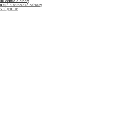
ní centra a areály
gické a botanické zahrady
ivní prostor