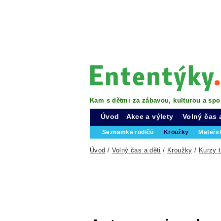
Kam s dětmi za zábavou, kulturou a spo
Úvod
Akce a výlety
Volný čas 
Seznamka rodičů
Kroužky
Mateřs
Úvod
/
Volný čas a děti
/
Kroužky
/
Kurzy 