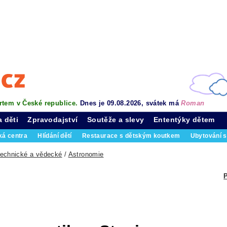
rtem v České republice.
Dnes je 09.08.2026, svátek má
Roman
a děti
Zpravodajství
Soutěže a slevy
Ententýky dětem
ká centra
Hlídání dětí
Restaurace s dětským koutkem
Ubytování s
technické a vědecké
/
Astronomie
P