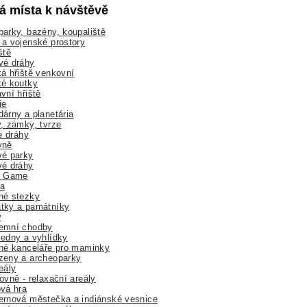
lá místa k návštěvě
arky, bazény, koupaliště
a vojenské prostory
ště
vé dráhy
á hřiště venkovní
ké koutky
vní hřiště
ie
árny a planetária
, zámky, tvrze
ne dráhy
yně
vé parky
vé dráhy
r Game
a
né stezky
tky a památníky
y
emní chodby
edny a vyhlídky
né kanceláře pro maminky
zeny a archeoparky
eály
ovně - relaxační areály
vá hra
rnová městečka a indiánské vesnice