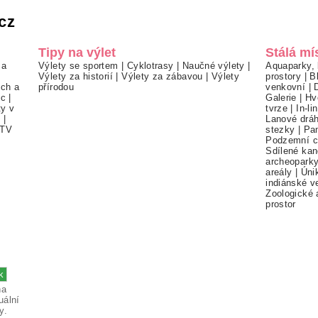
cz
Tipy na výlet
Stálá mí
 a
Výlety se sportem
|
Cyklotrasy
|
Naučné výlety
|
Aquaparky, 
Výlety za historií
|
Výlety za zábavou
|
Výlety
prostory
|
B
ch a
přírodou
venkovní
|
ec
|
Galerie
|
Hv
ty v
tvrze
|
In-li
í
|
Lanové drá
TV
stezky
|
Pa
Podzemní c
Sdílené kan
archeopark
areály
|
Úni
indiánské v
Zoologické 
prostor
na
uální
y.