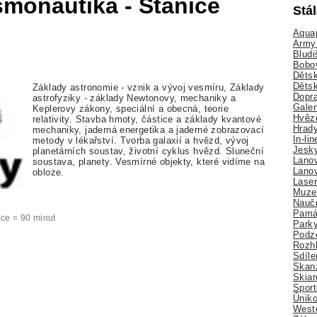
monautika - Stanice
Stá
Aquap
Army 
Bludi
Bobo
Dětsk
Děts
Základy astronomie - vznik a vývoj vesmíru, Základy
Dopra
astrofyziky - základy Newtonovy, mechaniky a
Galer
Keplerovy zákony, speciální a obecná, teorie
Hvězd
relativity. Stavba hmoty, částice a základy kvantové
Hrady
mechaniky, jaderná energetika a jaderné zobrazovací
In-li
metody v lékařství. Tvorba galaxií a hvězd, vývoj
Jesk
planetárních soustav, životní cyklus hvězd. Sluneční
Lano
soustava, planety. Vesmírné objekty, které vidíme na
Lano
obloze.
Lase
Muze
Nauč
Pamá
ekce = 90 minut
Park
Podz
Rozhl
Sdíle
Skan
Skiar
Sport
Úniko
Weste