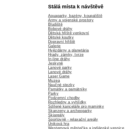
Stálá místa k návštěvě
Aquaparky, bazény, koupaliště
Army a vojenské prostory
Bludiště
Bobové dráhy
Dětská hřiště venkovní
Dětské koutky
Dopravní hřiště
Galerie
Hvězdárny a planetária
Hrady, zámky, tvrze
In-line dráhy
Jeskyně
Lanové parky
Lanové dráhy
Laser Game
Muzea
Naučné stezky
Památky a památníky
Parky
Podzemní chodby
Rozhledny a vyhlídky
Sdílené kanceláře pro maminky
Skanzeny a archeoparky
Skiareály
Sportovně - relaxační areály
Úniková hra
Westernová městečka a indiánské vesnice