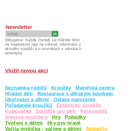
Newsletter
Děkujeme. Každý čtvrtek se můžete těšit
na inspirativní tipy na víkend, informace o
aktuální soutěži a o novinkách v rubrikách
ententýky.
Vložit novou akci
Seznamka rodičů
Kroužky
Mateřská centra
Hlídání dětí
Restaurace s dětským koutkem
Ubytování s dětmi
Oslavy narozenin
Pořadatelé kroužků
Ententýky soutěže
Kupovačka
Soutěže pro děti
Fotosoutěž
Slevové vouchery
Hry
Pohádky
Tvoření s dětmi
Hry pro hravé
Vařila myšička - vaříme s dětmi
Aktuality