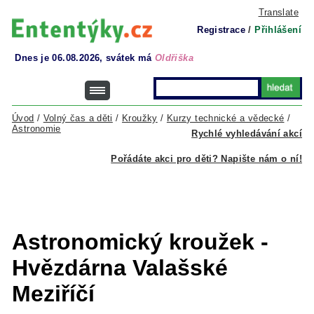
Translate
Registrace
/
Přihlášení
Dnes je 06.08.2026, svátek má
Oldřiška
Úvod
/
Volný čas a děti
/
Kroužky
/
Kurzy technické a vědecké
/
Astronomie
Rychlé vyhledávání akcí
Pořádáte akci pro děti? Napište nám o ní!
Astronomický kroužek -
Hvězdárna Valašské
Meziříčí