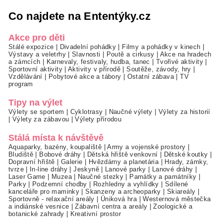
Co najdete na Ententýky.cz
Akce pro děti
Stálé expozice
|
Divadelní pohádky
|
Filmy a pohádky v kinech
|
Výstavy a veletrhy
|
Slavnosti
|
Poutě a cirkusy
|
Akce na hradech
a zámcích
|
Karnevaly, festivaly, hudba, tanec
|
Tvořivé aktivity
|
Sportovní aktivity
|
Aktivity v přírodě
|
Soutěže, závody, hry
|
Vzdělávání
|
Pobytové akce a tábory
|
Ostatní zábava
|
TV
program
Tipy na výlet
Výlety se sportem
|
Cyklotrasy
|
Naučné výlety
|
Výlety za historií
|
Výlety za zábavou
|
Výlety přírodou
Stálá místa k návštěvě
Aquaparky, bazény, koupaliště
|
Army a vojenské prostory
|
Bludiště
|
Bobové dráhy
|
Dětská hřiště venkovní
|
Dětské koutky
|
Dopravní hřiště
|
Galerie
|
Hvězdárny a planetária
|
Hrady, zámky,
tvrze
|
In-line dráhy
|
Jeskyně
|
Lanové parky
|
Lanové dráhy
|
Laser Game
|
Muzea
|
Naučné stezky
|
Památky a památníky
|
Parky
|
Podzemní chodby
|
Rozhledny a vyhlídky
|
Sdílené
kanceláře pro maminky
|
Skanzeny a archeoparky
|
Skiareály
|
Sportovně - relaxační areály
|
Úniková hra
|
Westernová městečka
a indiánské vesnice
|
Zábavní centra a areály
|
Zoologické a
botanické zahrady
|
Kreativní prostor