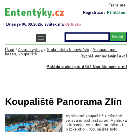
Translate
Registrace
/
Přihlášení
Dnes je 06.08.2026, svátek má
Oldřiška
Úvod
/
Akce a výlety
/
Stálá místa k návštěvě
/
Aquacentrum,
bazén, koupaliště
Rychlé vyhledávání akcí
Pořádáte akci pro děti? Napište nám o ní!
Koupaliště Panorama Zlín
Vyhřívané koupaliště umístěné
ve svahu pod restaurací Vyhlídka
s krásným vyhlídem na město i
blízké okolí. Koupaliště bylo