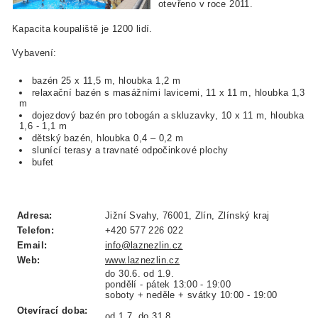
otevřeno v roce 2011.
Kapacita koupaliště je 1200 lidí.
Vybavení:
bazén 25 x 11,5 m, hloubka 1,2 m
relaxační bazén s masážními lavicemi, 11 x 11 m, hloubka 1,3
m
dojezdový bazén pro tobogán a skluzavky, 10 x 11 m, hloubka
1,6 - 1,1 m
dětský bazén, hloubka 0,4 – 0,2 m
slunící terasy a travnaté odpočinkové plochy
bufet
Adresa:
Jižní Svahy, 76001, Zlín, Zlínský kraj
Telefon:
+420 577 226 022
Email:
info@laznezlin.cz
Web:
www.laznezlin.cz
do 30.6. od 1.9.
pondělí - pátek 13:00 - 19:00
soboty + neděle + svátky 10:00 - 19:00
Otevírací doba:
od 1.7. do 31.8.