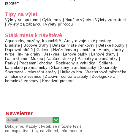
program
Tipy na výlet
Výlety se sportem
|
Cyklotrasy
|
Naučné výlety
|
Výlety za historií
|
Výlety za zábavou
|
Výlety přírodou
Stálá místa k návštěvě
Aquaparky, bazény, koupaliště
|
Army a vojenské prostory
|
Bludiště
|
Bobové dráhy
|
Dětská hřiště venkovní
|
Dětské koutky
|
Dopravní hřiště
|
Galerie
|
Hvězdárny a planetária
|
Hrady, zámky,
tvrze
|
In-line dráhy
|
Jeskyně
|
Lanové parky
|
Lanové dráhy
|
Laser Game
|
Muzea
|
Naučné stezky
|
Památky a památníky
|
Parky
|
Podzemní chodby
|
Rozhledny a vyhlídky
|
Sdílené
kanceláře pro maminky
|
Skanzeny a archeoparky
|
Skiareály
|
Sportovně - relaxační areály
|
Úniková hra
|
Westernová městečka
a indiánské vesnice
|
Zábavní centra a areály
|
Zoologické a
botanické zahrady
|
Kreativní prostor
Newsletter
Děkujeme. Každý čtvrtek se můžete těšit
na inspirativní tipy na víkend, informace o