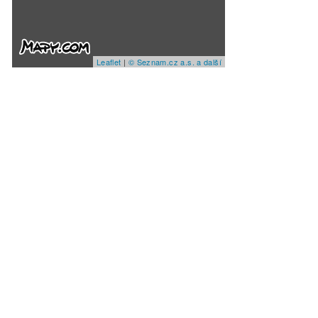
Leaflet
|
© Seznam.cz a.s. a další