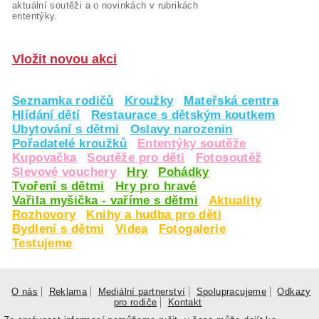
aktuální soutěži a o novinkách v rubrikách
ententýky.
Vložit novou akci
Seznamka rodičů
Kroužky
Mateřská centra
Hlídání dětí
Restaurace s dětským koutkem
Ubytování s dětmi
Oslavy narozenin
Pořadatelé kroužků
Ententýky soutěže
Kupovačka
Soutěže pro děti
Fotosoutěž
Slevové vouchery
Hry
Pohádky
Tvoření s dětmi
Hry pro hravé
Vařila myšička - vaříme s dětmi
Aktuality
Rozhovory
Knihy a hudba pro děti
Bydlení s dětmi
Videa
Fotogalerie
Testujeme
O nás
Reklama
Mediální partnerství
Spolupracujeme
Odkazy
pro rodiče
Kontakt