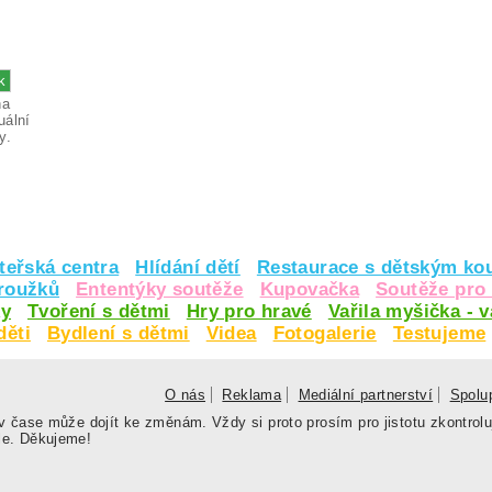
na
uální
y.
teřská centra
Hlídání dětí
Restaurace s dětským ko
kroužků
Ententýky soutěže
Kupovačka
Soutěže pro 
y
Tvoření s dětmi
Hry pro hravé
Vařila myšička - 
děti
Bydlení s dětmi
Videa
Fotogalerie
Testujeme
O nás
Reklama
Mediální partnerství
Spolu
 čase může dojít ke změnám. Vždy si proto prosím pro jistotu zkontrolu
le. Děkujeme!