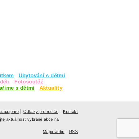
utkem
Ubytování s dětmi
děti
Fotosoutěž
vaříme s dětmi
Aktuality
pracujeme
Odkazy pro rodiče
Kontakt
jte aktuálnost vybrané akce na
Mapa webu
RSS