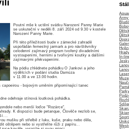
íli
Stá
Aquap
Army 
Bludi
Poutní mše k uctění svátku Narození Panny Marie
Bobo
se uskuteční v neděli 8. září 2024 od 9.30 v kostele
Dětsk
Narození Panny Marie.
Děts
Dopra
Při této příležitosti bude v zámecké zahradě
Galer
uspořádán řemeslný jarmark a pro návštěvníky
Hvězd
celodenní zajímavý program tvořený divadelními
Hrady
vystoupeními, herními a tvořivými koutky a dalšími
In-li
zajímavými překvapeními.
Jesk
Lano
Na pódiu zhlédnete pohádku O Jankovi a jeho
Lano
výdělcích v podání studia Damúza
Lase
v 11.00 a ve 13.00 hodin.
Muze
Nauč
 capoeirou - bojovým uměním připomínající tanec
Pamá
Park
Podz
dne odehraje stínová loutková pohádka.
Rozhl
Sdíle
gondole nebo menší loďce "Rozárce".
Skan
ahrady. K dispozici bude petanque, Člověče nezlob se,
Skiar
í....
Sport
vou mušku při střelbě z luku, kuše, praku nebo děla,
Úniko
it oštěpem nebo si vystřelíte růži z papíru...
Weste
 ruce kováře, vyrazíte si svou minci.