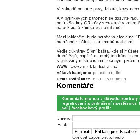
V zahradě potkáte pávy, labutě, kozy nebo 
A v bylinkových záhonech se dozvíte řadu 
najít všechny QR kódy schované v zahradě
na pokladně zámku pracovní sešit.
Mezi jabloněmi bude natažená slackline. "
nataženém několik centimetrů nad zemí.
Vedle cukrárny Sloní bašta, kde si můžete 
druhů čajů, např. šum motýlích křídel neb
s grilovanými klobásami, točeným pivem a
WWW:
www.zamek-kratochvile.cz
Věková kategorie:
pro celou rodinu
Délka trvání akce:
8:30 - 15:00 hodin
Komentáře
Komentáře mohou z důvodu kontroly 
registrovaní a přihlášení návštěvníci. 
svůj facebookový profil:
Jméno:
Heslo:
Obnovit zapomenuté heslo