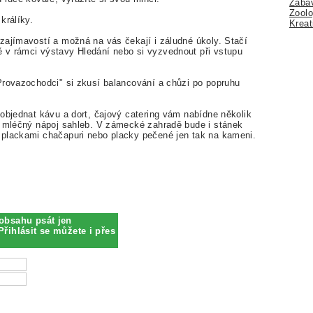
Zábav
Zoolo
králíky.
Kreat
zajímavostí a možná na vás čekají i záludné úkoly. Stačí
 v rámci výstavy Hledání nebo si vyzvednout při vstupu
Provazochodci" si zkusí balancování a chůzi po popruhu
objednat kávu a dort, čajový catering vám nabídne několik
o mléčný nápoj sahleb. V zámecké zahradě bude i stánek
 plackami chačapuri nebo placky pečené jen tak na kameni.
obsahu psát jen
Přihlásit se můžete i přes