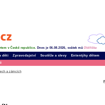
rtem v České republice.
Dnes je 06.08.2026, svátek má
Oldřiška
a děti
Zpravodajství
Soutěže a slevy
Ententýky dětem
vě
dech a zámcích
P