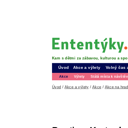
Kam s dětmi za zábavou, kulturou a spo
Úvod
Akce a výlety
Volný čas 
Akce
Výlety
Stálá místa k návště
Úvod
/
Akce a výlety
/
Akce
/
Akce na hra