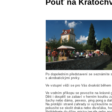
Pouť na Kratochv
Po dopoledním představení se seznámíte s
s akrobatickými prvky.
Ve vstupní věži se pro Vás dvakrát během 
Ve vodním příkopu se povozíte na krásné 
Děti i dospělí se zabaví v herním koutku z
šachy nebo dáma, pexeso, ping pong a dalš
Na protější straně zahrady si vyzkoušíte s
pokusíte se skolit draka nebo divočáka, hod
Nahlédnete do dílny mistra tesaře nebo pod