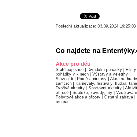
Poslední aktualizace: 03.09.2024 19:25:03
Co najdete na Ententýky.
Akce pro děti
Stálé expozice
|
Divadelní pohádky
|
Filmy
pohádky v kinech
|
Výstavy a veletrhy
|
Slavnosti
|
Poutě a cirkusy
|
Akce na hrade
zámcích
|
Karnevaly, festivaly, hudba, tan
Tvořivé aktivity
|
Sportovní aktivity
|
Aktivi
přírodě
|
Soutěže, závody, hry
|
Vzděláván
Pobytové akce a tábory
|
Ostatní zábava
|
program