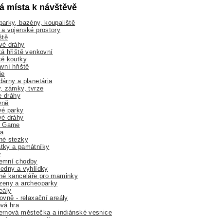
lá místa k návštěvě
arky, bazény, koupaliště
a vojenské prostory
ště
vé dráhy
á hřiště venkovní
ké koutky
vní hřiště
ie
árny a planetária
, zámky, tvrze
ne dráhy
yně
vé parky
vé dráhy
r Game
a
né stezky
tky a památníky
y
emní chodby
edny a vyhlídky
né kanceláře pro maminky
zeny a archeoparky
eály
ovně - relaxační areály
vá hra
rnová městečka a indiánské vesnice