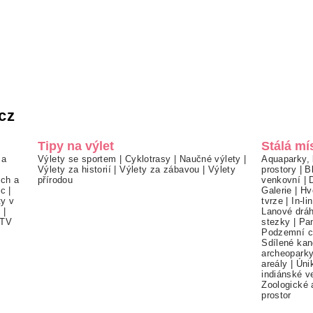
cz
Tipy na výlet
Stálá mí
 a
Výlety se sportem
|
Cyklotrasy
|
Naučné výlety
|
Aquaparky, 
Výlety za historií
|
Výlety za zábavou
|
Výlety
prostory
|
B
ch a
přírodou
venkovní
|
ec
|
Galerie
|
Hv
ty v
tvrze
|
In-li
í
|
Lanové drá
TV
stezky
|
Pa
Podzemní c
Sdílené kan
archeopark
areály
|
Úni
indiánské v
Zoologické 
prostor