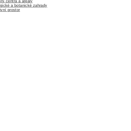
ní centra a areály
gické a botanické zahrady
ivní prostor