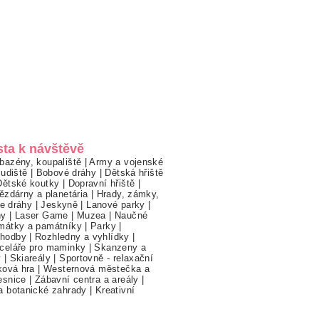
sta k návštěvě
bazény, koupaliště
|
Army a vojenské
ludiště
|
Bobové dráhy
|
Dětská hřiště
Dětské koutky
|
Dopravní hřiště
|
ězdárny a planetária
|
Hrady, zámky,
ne dráhy
|
Jeskyně
|
Lanové parky
|
hy
|
Laser Game
|
Muzea
|
Naučné
mátky a památníky
|
Parky
|
hodby
|
Rozhledny a vyhlídky
|
celáře pro maminky
|
Skanzeny a
y
|
Skiareály
|
Sportovně - relaxační
ková hra
|
Westernová městečka a
esnice
|
Zábavní centra a areály
|
a botanické zahrady
|
Kreativní